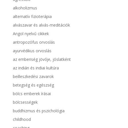
alkoholizmus
alternatív fizioterápia
alvászavar és alvás-meditációk
Angol nyelvű cikkek
antropozófus orvoslás
ayurvédikus orvoslás
az emberiség jövője, jóslatként
az indián és indiai kultúra
beilleszkedési zavarok
betegség és egészség
bölcs emberek írásai
bölcsességek
buddhizmus és pszichológia
childhood
coaching