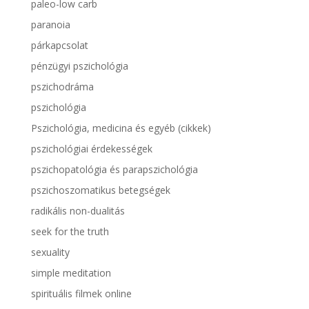
paleo-low carb
paranoia
párkapcsolat
pénzügyi pszichológia
pszichodráma
pszichológia
Pszichológia, medicina és egyéb (cikkek)
pszichológiai érdekességek
pszichopatológia és parapszichológia
pszichoszomatikus betegségek
radikális non-dualitás
seek for the truth
sexuality
simple meditation
spirituális filmek online