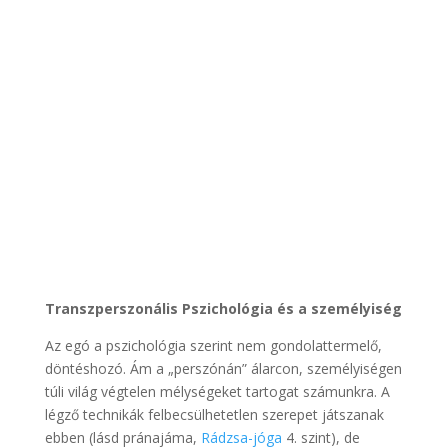
Transzperszonális Pszichológia és a személyiség
Az egó a pszichológia szerint nem gondolattermelő,
döntéshozó. Ám a „perszónán” álarcon, személyiségen
túli világ végtelen mélységeket tartogat számunkra. A
légző technikák felbecsülhetetlen szerepet játszanak
ebben (lásd pránajáma,
Rádzsa-jóga
4. szint), de