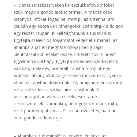
– Manas (érzékszerveken keresztül befolyó infókat
szűri meg): a gondolatokat termeli. A manas csak
bizonyos infókat fogad be, mint pl. az antenna, ami
csupán egy adóra van ráhangolva. Ezért látjuk a dolgok
egy részét csupán. Ki kell tágítanunk a tudatunkat.
Egyfajta szelekciós folyamatot végez el a manas, az
ahamkara (az én meghatározója) pedig saját
identitással köti ezeket össze. Emellett sok mindent
figyelmen kívül hagy. Egyfajta szkennelő szerkezetről
van szó, mely egy, preferált irányba forog pl. egy
érdekes látvány által. Az „érzékelő műszereink” ilyenkor
ebbe az irányban dolgoznak. De, amíg nem értjük meg
ezt a működést a szokásaink irányítanak. A
pszichológiában vannak cselekvések, amik
természetesek számunkra, nem gondolkodunk rajta,
ezek paraszimpatikusak. Pl. az autóvezetés, ha már
nem gondolkodunk rajta.
.
– Ahamkara („éncsináló” pl. enyém, én stb.): az