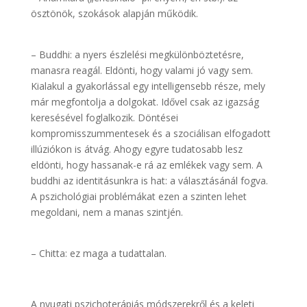
ösztönök, szokások alapján működik.
.
– Buddhi: a nyers észlelési megkülönböztetésre,
manasra reagál. Eldönti, hogy valami jó vagy sem.
Kialakul a gyakorlással egy intelligensebb része, mely
már megfontolja a dolgokat. Idővel csak az igazság
keresésével foglalkozik. Döntései
kompromisszummentesek és a szociálisan elfogadott
illúziókon is átvág. Ahogy egyre tudatosabb lesz
eldönti, hogy hassanak-e rá az emlékek vagy sem. A
buddhi az identitásunkra is hat: a választásánál fogva.
A pszichológiai problémákat ezen a szinten lehet
megoldani, nem a manas szintjén.
.
– Chitta: ez maga a tudattalan.
A nyugati pszichoterápiás módszerekről és a keleti