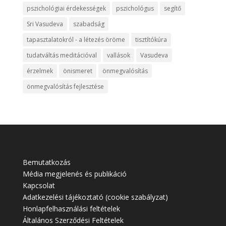
pszichológiai érdekességek
pszichológus
segítő
Sri Vasudeva
szabadság
tapasztalatokról - a létezés öröme
tisztítókúra
tudatváltás meditációval
vallások
Vasudeva
érzelmek
önismeret
önmegvalósítás
önmegvalósítás fejlesztése
Bemutatkozás
Média megjelenés és publikáció
Kapcsolat
Adatkezelési tájékoztató (cookie szabályzat)
Honlapfelhasználási feltételek
Általános Szerződési Feltételek