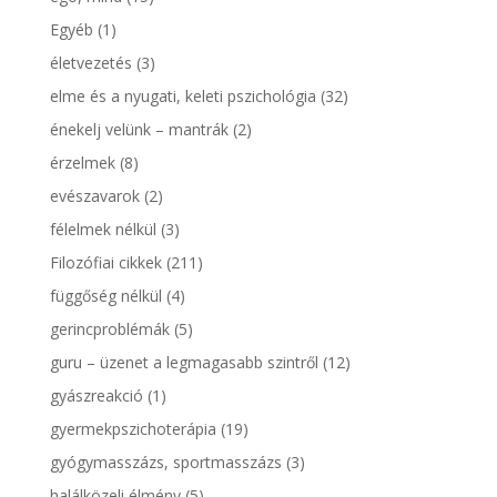
Egyéb
(1)
életvezetés
(3)
elme és a nyugati, keleti pszichológia
(32)
énekelj velünk – mantrák
(2)
érzelmek
(8)
evészavarok
(2)
félelmek nélkül
(3)
Filozófiai cikkek
(211)
függőség nélkül
(4)
gerincproblémák
(5)
guru – üzenet a legmagasabb szintről
(12)
gyászreakció
(1)
gyermekpszichoterápia
(19)
gyógymasszázs, sportmasszázs
(3)
halálközeli élmény
(5)