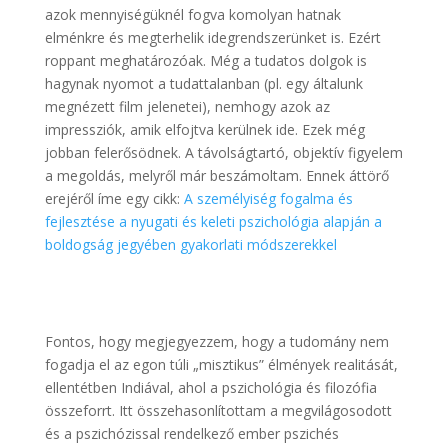
azok mennyiségüknél fogva komolyan hatnak
elménkre és megterhelik idegrendszerünket is. Ezért
roppant meghatározóak. Még a tudatos dolgok is
hagynak nyomot a tudattalanban (pl. egy általunk
megnézett film jelenetei), nemhogy azok az
impressziók, amik elfojtva kerülnek ide. Ezek még
jobban felerősödnek. A távolságtartó, objektív figyelem
a megoldás, melyről már beszámoltam. Ennek áttörő
erejéről íme egy cikk:
A személyiség fogalma és
fejlesztése a nyugati és keleti pszichológia alapján a
boldogság jegyében gyakorlati módszerekkel
.
Fontos, hogy megjegyezzem, hogy a tudomány nem
fogadja el az egon túli „misztikus” élmények realitását,
ellentétben Indiával, ahol a pszichológia és filozófia
összeforrt. Itt összehasonlítottam a megvilágosodott
és a pszichózissal rendelkező ember pszichés