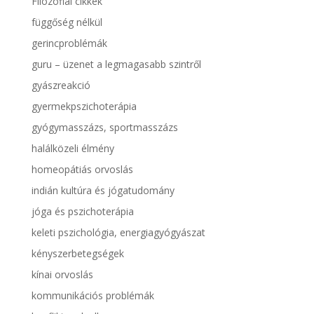
Filozófiai cikkek
függőség nélkül
gerincproblémák
guru – üzenet a legmagasabb szintről
gyászreakció
gyermekpszichoterápia
gyógymasszázs, sportmasszázs
halálközeli élmény
homeopátiás orvoslás
indián kultúra és jógatudomány
jóga és pszichoterápia
keleti pszichológia, energiagyógyászat
kényszerbetegségek
kínai orvoslás
kommunikációs problémák