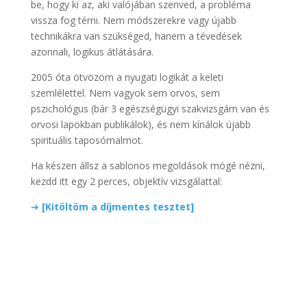
be, hogy ki az, aki valójában szenved, a probléma
vissza fog térni. Nem módszerekre vagy újabb
technikákra van szükséged, hanem a tévedések
azonnali, logikus átlátására.
2005 óta ötvözöm a nyugati logikát a keleti
szemlélettel. Nem vagyok sem orvos, sem
pszichológus (bár 3 egészségügyi szakvizsgám van és
orvosi lapokban publikálok), és nem kínálok újabb
spirituális taposómalmot.
Ha készen állsz a sablonos megoldások mögé nézni,
kezdd itt egy 2 perces, objektív vizsgálattal:
➔
[Kitöltöm a díjmentes tesztet]