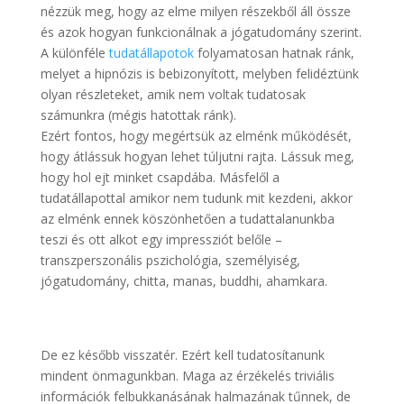
nézzük meg, hogy az elme milyen részekből áll össze
és azok hogyan funkcionálnak a jógatudomány szerint.
A különféle
tudatállapotok
folyamatosan hatnak ránk,
melyet a hipnózis is bebizonyított, melyben felidéztünk
olyan részleteket, amik nem voltak tudatosak
számunkra (mégis hatottak ránk).
Ezért fontos, hogy megértsük az elménk működését,
hogy átlássuk hogyan lehet túljutni rajta. Lássuk meg,
hogy hol ejt minket csapdába. Másfelől a
tudatállapottal amikor nem tudunk mit kezdeni, akkor
az elménk ennek köszönhetően a tudattalanunkba
teszi és ott alkot egy impressziót belőle –
transzperszonális pszichológia, személyiség,
jógatudomány, chitta, manas, buddhi, ahamkara.
De ez később visszatér. Ezért kell tudatosítanunk
mindent önmagunkban. Maga az érzékelés triviális
információk felbukkanásának halmazának tűnnek, de