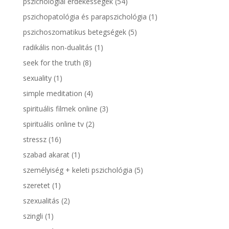
pszichológiai érdekességek
(54)
pszichopatológia és parapszichológia
(1)
pszichoszomatikus betegségek
(5)
radikális non-dualitás
(1)
seek for the truth
(8)
sexuality
(1)
simple meditation
(4)
spirituális filmek online
(3)
spirituális online tv
(2)
stressz
(16)
szabad akarat
(1)
személyiség + keleti pszichológia
(5)
szeretet
(1)
szexualitás
(2)
szingli
(1)