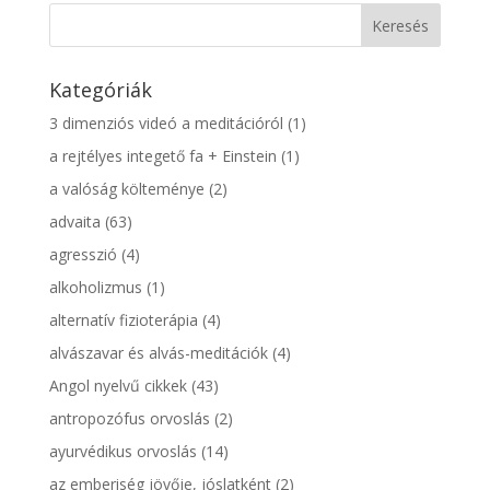
Kategóriák
3 dimenziós videó a meditációról
(1)
a rejtélyes integető fa + Einstein
(1)
a valóság költeménye
(2)
advaita
(63)
agresszió
(4)
alkoholizmus
(1)
alternatív fizioterápia
(4)
alvászavar és alvás-meditációk
(4)
Angol nyelvű cikkek
(43)
antropozófus orvoslás
(2)
ayurvédikus orvoslás
(14)
az emberiség jövője, jóslatként
(2)