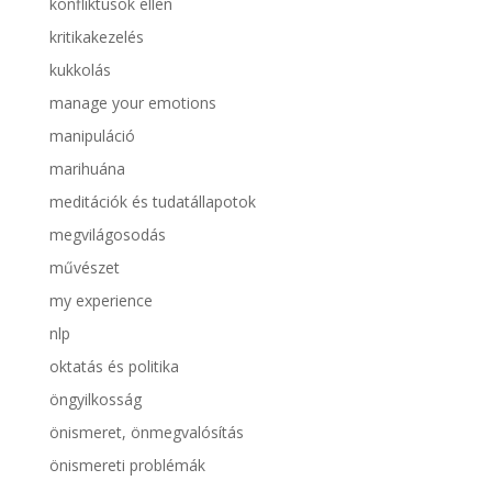
konfliktusok ellen
kritikakezelés
kukkolás
manage your emotions
manipuláció
marihuána
meditációk és tudatállapotok
megvilágosodás
művészet
my experience
nlp
oktatás és politika
öngyilkosság
önismeret, önmegvalósítás
önismereti problémák