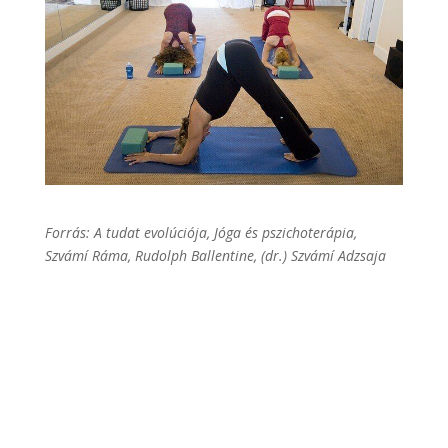
Forrás: A tudat evolúciója, Jóga és pszichoterápia,
Szvámí Ráma, Rudolph Ballentine, (dr.) Szvámí Adzsaja