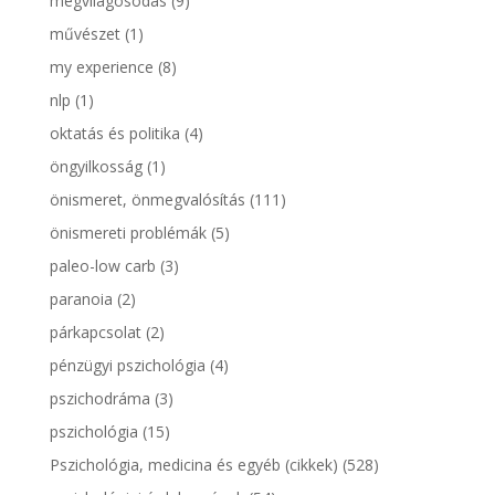
megvilágosodás
(9)
művészet
(1)
my experience
(8)
nlp
(1)
oktatás és politika
(4)
öngyilkosság
(1)
önismeret, önmegvalósítás
(111)
önismereti problémák
(5)
paleo-low carb
(3)
paranoia
(2)
párkapcsolat
(2)
pénzügyi pszichológia
(4)
pszichodráma
(3)
pszichológia
(15)
Pszichológia, medicina és egyéb (cikkek)
(528)