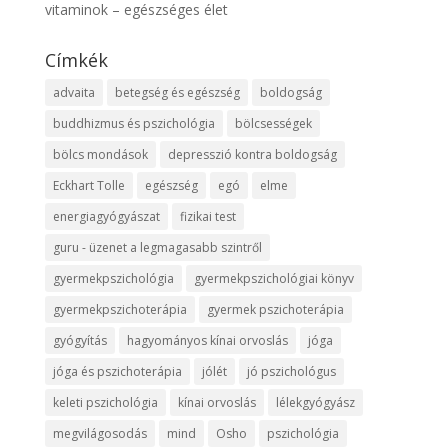
vitaminok – egészséges élet
Címkék
advaita
betegség és egészség
boldogság
buddhizmus és pszichológia
bölcsességek
bölcs mondások
depresszió kontra boldogság
Eckhart Tolle
egészség
egó
elme
energiagyógyászat
fizikai test
guru - üzenet a legmagasabb szintről
gyermekpszichológia
gyermekpszichológiai könyv
gyermekpszichoterápia
gyermek pszichoterápia
gyógyítás
hagyományos kínai orvoslás
jóga
jóga és pszichoterápia
jólét
jó pszichológus
keleti pszichológia
kínai orvoslás
lélekgyógyász
megvilágosodás
mind
Osho
pszichológia