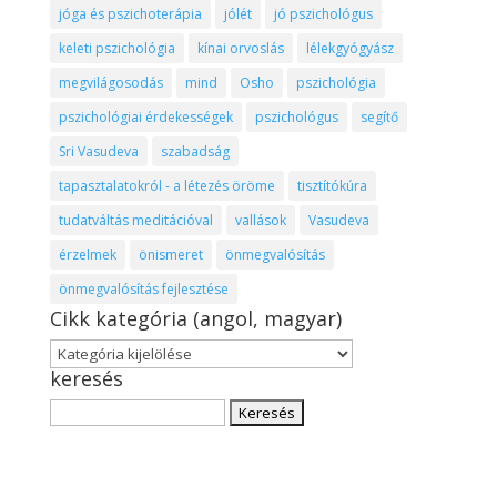
jóga és pszichoterápia
jólét
jó pszichológus
keleti pszichológia
kínai orvoslás
lélekgyógyász
megvilágosodás
mind
Osho
pszichológia
pszichológiai érdekességek
pszichológus
segítő
Sri Vasudeva
szabadság
tapasztalatokról - a létezés öröme
tisztítókúra
tudatváltás meditációval
vallások
Vasudeva
érzelmek
önismeret
önmegvalósítás
önmegvalósítás fejlesztése
Cikk kategória (angol, magyar)
Cikk
keresés
kategória
(angol,
Keresés:
magyar)