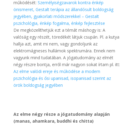
működését:
Személyiségzavarok kontra énkép
önismeret, Gestalt terápia az állandósult boldogság
jegyében, gyakorlati módszerekkel – Gestalt
pszichológia, énkép fogalma, énkép fejlesztése
De megközelíthetjük ezt a témát máshogy is: A
valóság egy részét, töredékét látjuk csupán. Pl. a kutya
hallja azt, amit mi nem, vagy gondoljunk az
elektromágneses hullámok spektrumára. Ennek nem
vagyunk mind tudatában. A jógatudomány az elmét
négy részre bontja, erről már nagyon sokat írtam pl. itt:
Az elme valódi ereje és működése a modern
pszichológia és ősi upanisad, isopanisad szerint az
örök boldogság jegyében
.
Az elme négy része a jógatudomány alapján
(manas, ahamkara, buddhi és chitta)
.