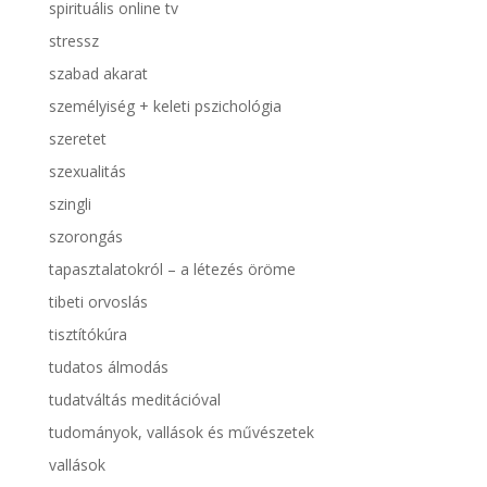
spirituális online tv
stressz
szabad akarat
személyiség + keleti pszichológia
szeretet
szexualitás
szingli
szorongás
tapasztalatokról – a létezés öröme
tibeti orvoslás
tisztítókúra
tudatos álmodás
tudatváltás meditációval
tudományok, vallások és művészetek
vallások