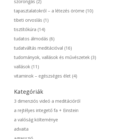
szorongás
(2)
tapasztalatokról – a létezés öröme
(10)
tibeti orvoslás
(1)
tisztítókúra
(14)
tudatos álmodás
(6)
tudatváltás meditációval
(16)
tudományok, vallások és művészetek
(3)
vallások
(11)
vitaminok – egészséges élet
(4)
Kategóriák
3 dimenziós videó a meditációról
a rejtélyes integető fa + Einstein
a valóság költeménye
advaita
agresszió