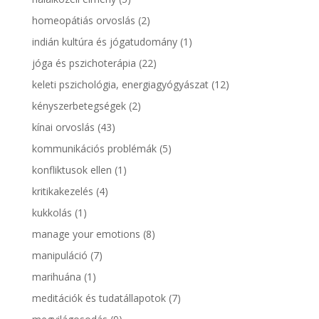
homeopátiás orvoslás
(2)
indián kultúra és jógatudomány
(1)
jóga és pszichoterápia
(22)
keleti pszichológia, energiagyógyászat
(12)
kényszerbetegségek
(2)
kínai orvoslás
(43)
kommunikációs problémák
(5)
konfliktusok ellen
(1)
kritikakezelés
(4)
kukkolás
(1)
manage your emotions
(8)
manipuláció
(7)
marihuána
(1)
meditációk és tudatállapotok
(7)