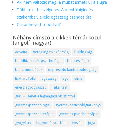
Aki nem változik meg, a múltat ismétli újra s újra
Több mint beszélgetés: A mentálhigiénés
szakember, a lelki egészség csendes őre
Cukor helyett töpörtyű?
Néhány címszó a cikkek témái közül
(angol, magyar)
advaita
betegség és egészség
boldogság
buddhizmus és pszichológia
bölcsességek
bölcs mondások
depresszió kontra boldogság
Eckhart Tolle
egészség
egó
elme
energiagyógyászat
fizikai test
guru - üzenet a legmagasabb szintről
gyermekpszichológia
gyermekpszichológiai könyv
gyermekpszichoterápia
gyermek pszichoterápia
gyógyítás
hagyományos kínai orvoslás
jóga