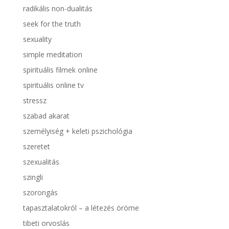
radikális non-dualitás
seek for the truth
sexuality
simple meditation
spirituális filmek online
spirituális online tv
stressz
szabad akarat
személyiség + keleti pszichológia
szeretet
szexualitás
szingli
szorongás
tapasztalatokról – a létezés öröme
tibeti orvoslás