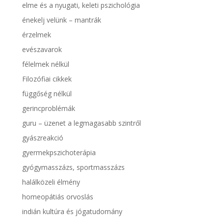
elme és a nyugati, keleti pszichológia
énekelj velünk – mantrák
érzelmek
evészavarok
félelmek nélkül
Filozófiai cikkek
függőség nélkül
gerincproblémák
guru – üzenet a legmagasabb szintről
gyászreakció
gyermekpszichoterápia
gyógymasszázs, sportmasszázs
halálközeli élmény
homeopátiás orvoslás
indián kultúra és jógatudomány