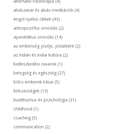
alternatív fizioterápia
(4)
alvászavar és alvás-meditációk
(4)
Angol nyelvű cikkek
(43)
antropozófus orvoslás
(2)
ayurvédikus orvoslás
(14)
az emberiség jövője, jóslatként
(2)
az indián és indiai kultúra
(2)
beilleszkedési zavarok
(1)
betegség és egészség
(27)
bölcs emberek írásai
(5)
bölcsességek
(13)
buddhizmus és pszichológia
(31)
childhood
(1)
coaching
(5)
communication
(2)