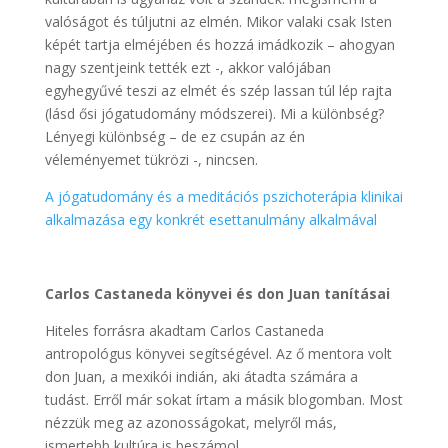
valóságot és túljutni az elmén. Mikor valaki csak Isten
képét tartja elméjében és hozzá imádkozik – ahogyan
nagy szentjeink tették ezt -, akkor valójában
egyhegyűvé teszi az elmét és szép lassan túl lép rajta
(lásd ősi jógatudomány módszerei). Mi a különbség?
Lényegi különbség – de ez csupán az én
véleményemet tükrözi -, nincsen.
A jógatudomány és a meditációs pszichoterápia klinikai
alkalmazása egy konkrét esettanulmány alkalmával
Carlos Castaneda könyvei és don Juan tanításai
Hiteles forrásra akadtam Carlos Castaneda
antropológus könyvei segítségével. Az ő mentora volt
don Juan, a mexikói indián, aki átadta számára a
tudást. Erről már sokat írtam a másik blogomban. Most
nézzük meg az azonosságokat, melyről más,
ismertebb kultúra is beszámol.