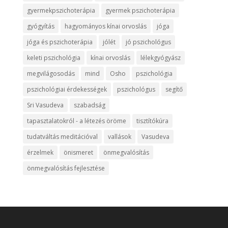
gyermekpszichoterápia
gyermek pszichoterápia
gyógyítás
hagyományos kínai orvoslás
jóga
jóga és pszichoterápia
jólét
jó pszichológus
keleti pszichológia
kínai orvoslás
lélekgyógyász
megvilágosodás
mind
Osho
pszichológia
pszichológiai érdekességek
pszichológus
segítő
Sri Vasudeva
szabadság
tapasztalatokról - a létezés öröme
tisztítókúra
tudatváltás meditációval
vallások
Vasudeva
érzelmek
önismeret
önmegvalósítás
önmegvalósítás fejlesztése