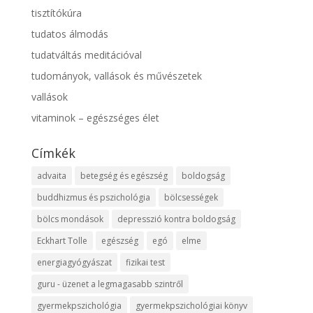
tisztítókúra
tudatos álmodás
tudatváltás meditációval
tudományok, vallások és művészetek
vallások
vitaminok – egészséges élet
Címkék
advaita
betegség és egészség
boldogság
buddhizmus és pszichológia
bölcsességek
bölcs mondások
depresszió kontra boldogság
Eckhart Tolle
egészség
egó
elme
energiagyógyászat
fizikai test
guru - üzenet a legmagasabb szintről
gyermekpszichológia
gyermekpszichológiai könyv