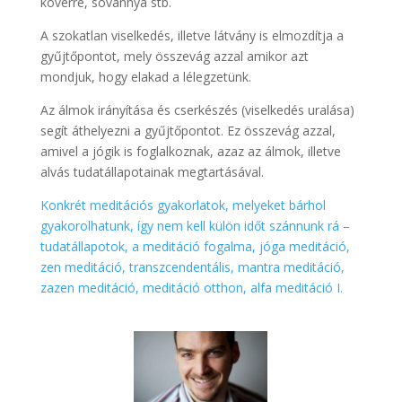
kövérré, sovánnyá stb.
A szokatlan viselkedés, illetve látvány is elmozdítja a
gyűjtőpontot, mely összevág azzal amikor azt
mondjuk, hogy elakad a lélegzetünk.
Az álmok irányítása és cserkészés (viselkedés uralása)
segít áthelyezni a gyűjtőpontot. Ez összevág azzal,
amivel a jógik is foglalkoznak, azaz az álmok, illetve
alvás tudatállapotainak megtartásával.
Konkrét meditációs gyakorlatok, melyeket bárhol
gyakorolhatunk, így nem kell külön időt szánnunk rá –
tudatállapotok, a meditáció fogalma, jóga meditáció,
zen meditáció, transzcendentális, mantra meditáció,
zazen meditáció, meditáció otthon, alfa meditáció I.