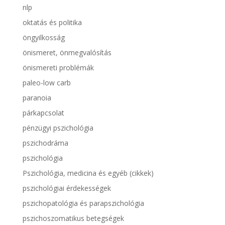
nlp
oktatás és politika
öngyilkosság
önismeret, önmegvalósítás
önismereti problémák
paleo-low carb
paranoia
párkapcsolat
pénzügyi pszichológia
pszichodráma
pszichológia
Pszichológia, medicina és egyéb (cikkek)
pszichológiai érdekességek
pszichopatológia és parapszichológia
pszichoszomatikus betegségek