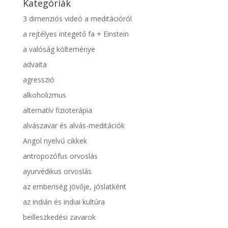
Kategóriák
3 dimenziós videó a meditációról
a rejtélyes integető fa + Einstein
a valóság költeménye
advaita
agresszió
alkoholizmus
alternatív fizioterápia
alvászavar és alvás-meditációk
Angol nyelvű cikkek
antropozófus orvoslás
ayurvédikus orvoslás
az emberiség jövője, jóslatként
az indián és indiai kultúra
beilleszkedési zavarok