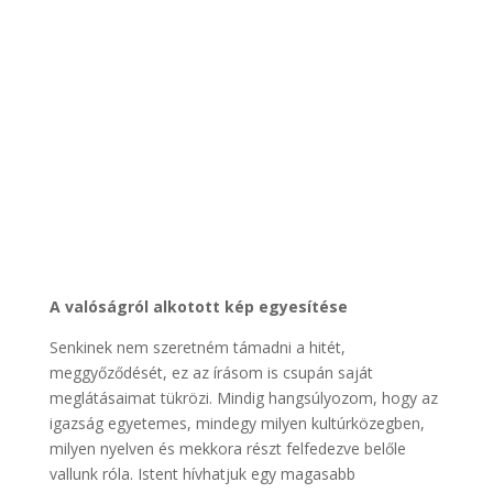
A valóságról alkotott kép egyesítése
Senkinek nem szeretném támadni a hitét,
meggyőződését, ez az írásom is csupán saját
meglátásaimat tükrözi. Mindig hangsúlyozom, hogy az
igazság egyetemes, mindegy milyen kultúrközegben,
milyen nyelven és mekkora részt felfedezve belőle
vallunk róla. Istent hívhatjuk egy magasabb