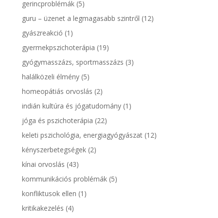
gerincproblémák
(5)
guru – üzenet a legmagasabb szintről
(12)
gyászreakció
(1)
gyermekpszichoterápia
(19)
gyógymasszázs, sportmasszázs
(3)
halálközeli élmény
(5)
homeopátiás orvoslás
(2)
indián kultúra és jógatudomány
(1)
jóga és pszichoterápia
(22)
keleti pszichológia, energiagyógyászat
(12)
kényszerbetegségek
(2)
kínai orvoslás
(43)
kommunikációs problémák
(5)
konfliktusok ellen
(1)
kritikakezelés
(4)