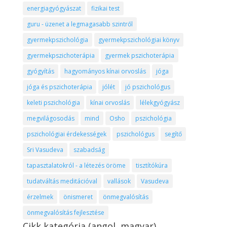
energiagyógyászat
fizikai test
guru - üzenet a legmagasabb szintről
gyermekpszichológia
gyermekpszichológiai könyv
gyermekpszichoterápia
gyermek pszichoterápia
gyógyítás
hagyományos kínai orvoslás
jóga
jóga és pszichoterápia
jólét
jó pszichológus
keleti pszichológia
kínai orvoslás
lélekgyógyász
megvilágosodás
mind
Osho
pszichológia
pszichológiai érdekességek
pszichológus
segítő
Sri Vasudeva
szabadság
tapasztalatokról - a létezés öröme
tisztítókúra
tudatváltás meditációval
vallások
Vasudeva
érzelmek
önismeret
önmegvalósítás
önmegvalósítás fejlesztése
Cikk kategória (angol, magyar)