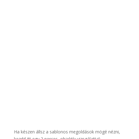
Ha készen állsz a sablonos megoldások mögé nézni,
kezdd itt egy 2 perces, objektív vizsgálattal: