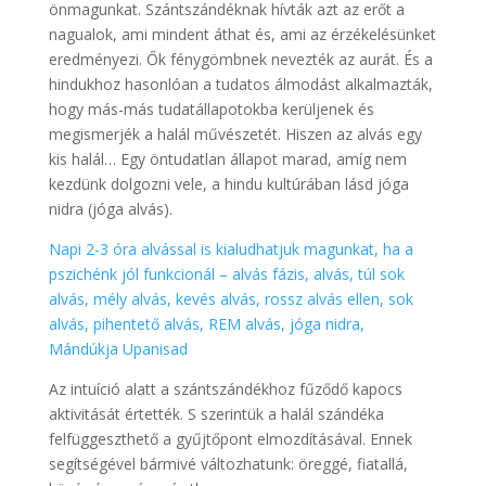
önmagunkat. Szántszándéknak hívták azt az erőt a
nagualok, ami mindent áthat és, ami az érzékelésünket
eredményezi. Ők fénygömbnek nevezték az aurát. És a
hindukhoz hasonlóan a tudatos álmodást alkalmazták,
hogy más-más tudatállapotokba kerüljenek és
megismerjék a halál művészetét. Hiszen az alvás egy
kis halál… Egy öntudatlan állapot marad, amíg nem
kezdünk dolgozni vele, a hindu kultúrában lásd jóga
nidra (jóga alvás).
Napi 2-3 óra alvással is kialudhatjuk magunkat, ha a
pszichénk jól funkcionál – alvás fázis, alvás, túl sok
alvás, mély alvás, kevés alvás, rossz alvás ellen, sok
alvás, pihentető alvás, REM alvás, jóga nidra,
Mándúkja Upanisad
Az intuíció alatt a szántszándékhoz fűződő kapocs
aktivitását értették. S szerintük a halál szándéka
felfüggeszthető a gyűjtőpont elmozdításával. Ennek
segítségével bármivé változhatunk: öreggé, fiatallá,