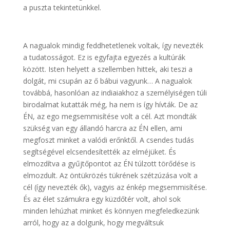
a puszta tekintetünkkel.
A nagualok mindig feddhetetlenek voltak, így nevezték
a tudatosságot. Ez is egyfajta egyezés a kultúrák
között. Isten helyett a szellemben hittek, aki teszi a
dolgát, mi csupán az ő bábui vagyunk… A nagualok
továbbá, hasonlóan az indiaiakhoz a személyiségen túli
birodalmat kutatták még, ha nem is így hívták. De az
ÉN, az ego megsemmisítése volt a cél. Azt mondták
szükség van egy állandó harcra az ÉN ellen, ami
megfoszt minket a valódi erőnktől. A csendes tudás
segítségével elcsendesítették az elméjüket. És
elmozdítva a gyűjtőpontot az ÉN túlzott törődése is
elmozdult. Az öntükrözés tükrének szétzúzása volt a
cél (így nevezték ők), vagyis az énkép megsemmisítése.
És az élet számukra egy küzdőtér volt, ahol sok
minden lehúzhat minket és könnyen megfeledkezünk
arról, hogy az a dolgunk, hogy megváltsuk