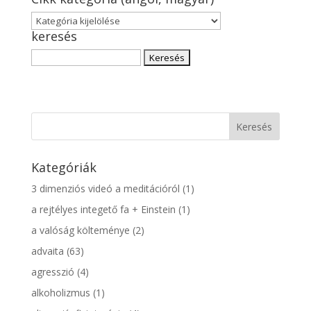
Cikk
keresés
kategória
(angol,
Keresés:
magyar)
Kategóriák
3 dimenziós videó a meditációról
(1)
a rejtélyes integető fa + Einstein
(1)
a valóság költeménye
(2)
advaita
(63)
agresszió
(4)
alkoholizmus
(1)