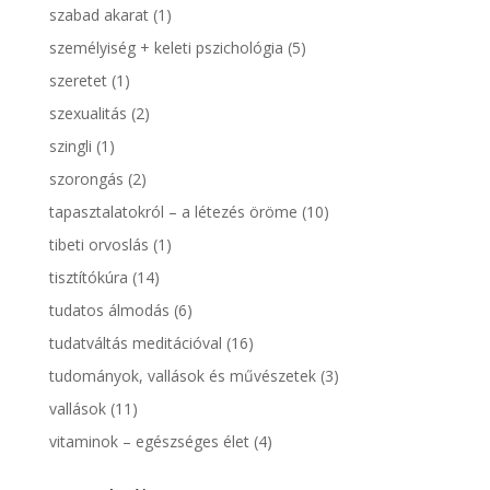
szabad akarat
(1)
személyiség + keleti pszichológia
(5)
szeretet
(1)
szexualitás
(2)
szingli
(1)
szorongás
(2)
tapasztalatokról – a létezés öröme
(10)
tibeti orvoslás
(1)
tisztítókúra
(14)
tudatos álmodás
(6)
tudatváltás meditációval
(16)
tudományok, vallások és művészetek
(3)
vallások
(11)
vitaminok – egészséges élet
(4)