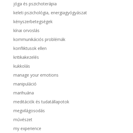
jóga és pszichoterápia
keleti pszichológia, energiagyógyászat
kényszerbetegségek
kínai orvoslás
kommunikációs problémák
konfliktusok ellen
kritikakezelés
kukkolás
manage your emotions
manipuláció
marihuána
meditációk és tudatállapotok
megvilágosodás
művészet
my experience