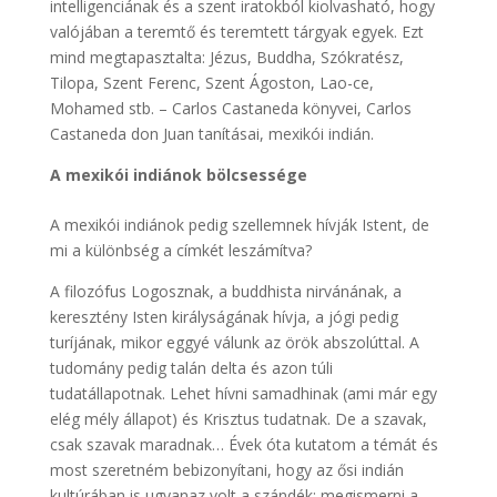
intelligenciának és a szent iratokból kiolvasható, hogy
valójában a teremtő és teremtett tárgyak egyek. Ezt
mind megtapasztalta: Jézus, Buddha, Szókratész,
Tilopa, Szent Ferenc, Szent Ágoston, Lao-ce,
Mohamed stb. – Carlos Castaneda könyvei, Carlos
Castaneda don Juan tanításai, mexikói indián.
A mexikói indiánok bölcsessége
A mexikói indiánok pedig szellemnek hívják Istent, de
mi a különbség a címkét leszámítva?
A filozófus Logosznak, a buddhista nirvánának, a
keresztény Isten királyságának hívja, a jógi pedig
turíjának, mikor eggyé válunk az örök abszolúttal. A
tudomány pedig talán delta és azon túli
tudatállapotnak. Lehet hívni samadhinak (ami már egy
elég mély állapot) és Krisztus tudatnak. De a szavak,
csak szavak maradnak… Évek óta kutatom a témát és
most szeretném bebizonyítani, hogy az ősi indián
kultúrában is ugyanaz volt a szándék: megismerni a