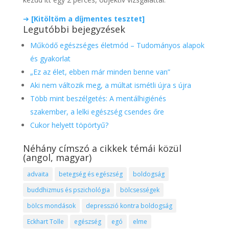
➔
[Kitöltöm a díjmentes tesztet]
Legutóbbi bejegyzések
Működő egészséges életmód – Tudományos alapok
és gyakorlat
„Ez az élet, ebben már minden benne van”
Aki nem változik meg, a múltat ismétli újra s újra
Több mint beszélgetés: A mentálhigiénés
szakember, a lelki egészség csendes őre
Cukor helyett töpörtyű?
Néhány címszó a cikkek témái közül
(angol, magyar)
advaita
betegség és egészség
boldogság
buddhizmus és pszichológia
bölcsességek
bölcs mondások
depresszió kontra boldogság
Eckhart Tolle
egészség
egó
elme