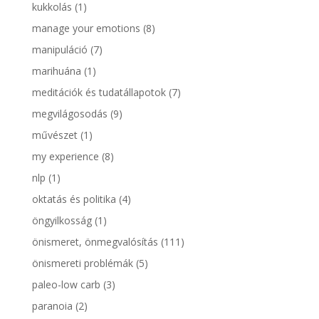
kukkolás
(1)
manage your emotions
(8)
manipuláció
(7)
marihuána
(1)
meditációk és tudatállapotok
(7)
megvilágosodás
(9)
művészet
(1)
my experience
(8)
nlp
(1)
oktatás és politika
(4)
öngyilkosság
(1)
önismeret, önmegvalósítás
(111)
önismereti problémák
(5)
paleo-low carb
(3)
paranoia
(2)