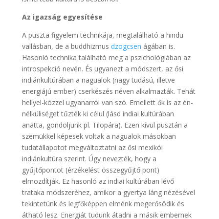
Az igazság egyesítése
A puszta figyelem technikája, megtalálható a hindu
vallásban, de a buddhizmus
dzogcsen
ágában is.
Hasonló technika található meg a pszichológiában az
introspekció nevén. És ugyanezt a módszert, az ősi
indiánkultúrában a nagualok (nagy tudású, illetve
energiájú ember) cserkészés néven alkalmazták. Tehát
hellyel-közzel ugyanarról van szó. Emellett ők is az én-
nélküliséget tűzték ki célul (lásd indiai kultúrában
anatta, gondoljunk pl. Tilopára). Ezen kívül pusztán a
szemükkel képesek voltak a nagualok másokban
tudatállapotot megváltoztatni az ősi mexikói
indiánkultúra szerint. Úgy nevezték, hogy a
gyűjtőpontot (érzékelést összegyűjtő pont)
elmozdítják. Ez hasonló az indiai kultúrában lévő
trataka módszeréhez, amikor a gyertya láng nézésével
tekintetünk és legfőképpen elménk megerősödik és
átható lesz. Energiát tudunk átadni a másik embernek