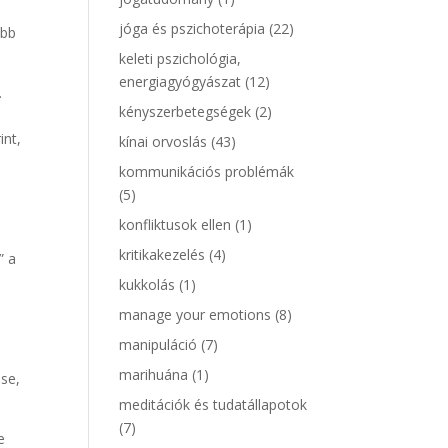
jóga és pszichoterápia
(22)
ebb
keleti pszichológia,
energiagyógyászat
(12)
.
kényszerbetegségek
(2)
int,
kínai orvoslás
(43)
kommunikációs problémák
(5)
konfliktusok ellen
(1)
ó
kritikakezelés
(4)
” a
kukkolás
(1)
manage your emotions
(8)
manipuláció
(7)
marihuána
(1)
ése,
meditációk és tudatállapotok
(7)
e