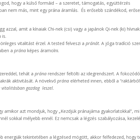
 fogod, hogy a külső formáid – a szeretet, támogatás, együttérzés
jában nem más, mint egy prána áramlás. És erősebb szándékod, erős
 azzal, amit a kínaiak Chi-nek (csi) vagy a japánok Qi-nek (ki) hívnak
 is.
nleges vitalitást érzel. A tested felveszi a
pránát
. A jóga tradíció szer
miben a
prána
képes áramolni.
zereddel, tehát a
prána
rendszer feltölti az idegrendszert. A fokozód
sakrák aktivitását. A növekvő
prána
elérheted innen, ebből a “raktárból
e vitalitásban gazdag leszel.
így amikor azt mondjuk, hogy „Kezdjük pránajáma gyakorlatokkal”, mi
nnél sokkal mélyebb ennél. Ez nemcsak a légzés szabályozása, kezel
b energiák tekintetében a légzésed mögött, akkor felfedezed, hogy t