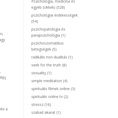
Pszichológia, medicina és
egyéb (cikkek)
(528)
pszichológiai érdekességek
(54)
a
pszichopatológia és
n,
parapszichológia
(1)
agy
pszichoszomatikus
betegségek
(5)
radikális non-dualitás
(1)
seek for the truth
(8)
,
sexuality
(1)
lépj
simple meditation
(4)
spirituális filmek online
(3)
spirituális online tv
(2)
stressz
(16)
lni a
szabad akarat
(1)