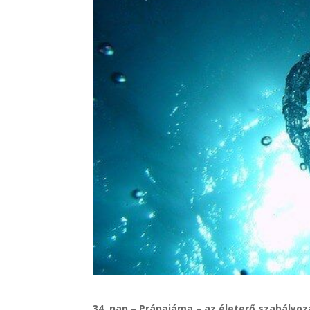
34. nap – Pránajáma – az életerő szabályo