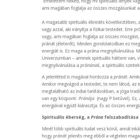
Említettem neked, hogy mi spirituális lények va
ami magában foglalja az összes mozgásunkat a f
A magasabb spirituális ébredés következtében, a
vagy azzal, aki irányítja a fizikai testedet. Erre 
vagy, ami magában foglalja az összes mozgást, a
pránát (életerőt). Minden gondolatodban ez meg
energiát is. Ez maga a prána megnyilvánulása. 
Univerzumban – aminek spirituális háttere van, v
megnyilvánulása a
pránának
, a spirituális szint
A jelenléted is magával hordozza a
pránát
. Amik
Amikor megvágod a testedet, te nem látod, az e
megtalálható az indiai tanításokban, a jóga trad
van egy központi
Pránája
(nagy P betűvel). Ez
energiával együtt kiárasztja. És az összes ener
Spirituális éberség, a
Prána
felszabadítása
Minél több spirituális tudat vesz körül, annál in
hogy
pránát
jeleníts meg ebből a végtelen magas