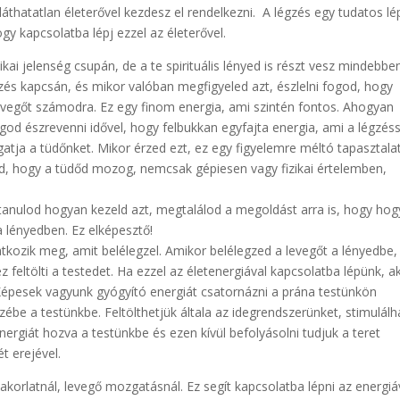
áthatatlan életerővel kezdesz el rendelkezni. A légzés egy tudatos lé
gy kapcsolatba lépj ezzel az életerővel.
kai jelenség csupán, de a te spirituális lényed is részt vesz mindebbe
s kapcsán, és mikor valóban megfigyeled azt, észlelni fogod, hogy
levegőt számodra. Ez egy finom energia, ami szintén fontos. Ahogyan
god észrevenni idővel, hogy felbukkan egyfajta energia, ami a légzéss
atja a tüdőnket. Mikor érzed ezt, ez egy figyelemre méltó tapasztalat
od, hogy a tüdőd mozog, nemcsak gépiesen vagy fizikai értelemben,
tanulod hogyan kezeld azt, megtalálod a megoldást arra is, hogy ho
 a lényedben. Ez elképesztő!
kozik meg, amit belélegzel. Amikor belélegzed a levegőt a lényedbe,
ez feltölti a testedet. Ha ezzel az életenergiával kapcsolatba lépünk, a
épesek vagyunk gyógyító energiát csatornázni a prána testünkön
zébe a testünkbe. Feltölthetjük általa az idegrendszerünket, stimulálh
ó energiát hozva a testünkbe és ezen kívül befolyásolni tudjuk a teret
ét erejével.
korlatnál, levegő mozgatásnál. Ez segít kapcsolatba lépni az energiá