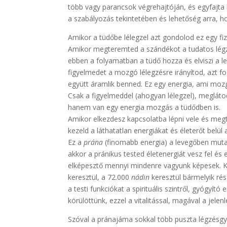
több vagy parancsok végrehajtóján, és egyfajta l
a szabályozás tekintetében és lehetőség arra, ho
Amikor a tüdőbe lélegzel azt gondolod ez egy fizi
Amikor megteremted a szándékot a tudatos légzé
ebben a folyamatban a tüdő hozza és elviszi a 
figyelmedet a mozgó lélegzésre irányítod, azt fo
együtt áramlik benned. Ez egy energia, ami mozg
Csak a figyelmeddel (ahogyan lélegzel), meglát
hanem van egy energia mozgás a tüdődben is.
Amikor elkezdesz kapcsolatba lépni vele és meg
kezeld a láthatatlan energiákat és életerőt belül
Ez a
prána
(finomabb energia) a levegőben mutat
akkor a pránikus tested életenergiát vesz fel és 
elképesztő mennyi mindenre vagyunk képesek. K
keresztül, a 72.000
nádin
keresztül bármelyik rés
a testi funkciókat a spirituális szintről, gyógyít
körülöttünk, ezzel a vitalitással, magával a jelenl
Szóval a pránajáma sokkal több puszta légzésgya