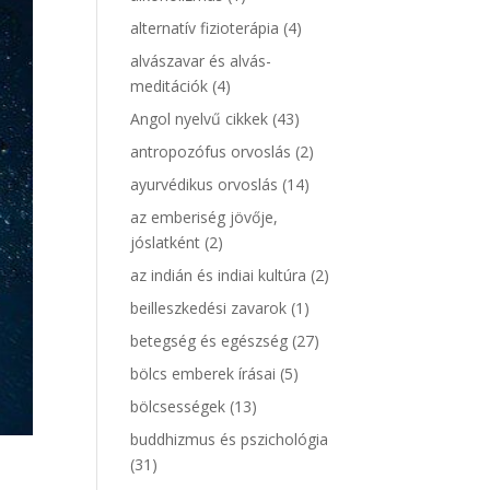
alternatív fizioterápia
(4)
alvászavar és alvás-
meditációk
(4)
Angol nyelvű cikkek
(43)
antropozófus orvoslás
(2)
ayurvédikus orvoslás
(14)
az emberiség jövője,
jóslatként
(2)
az indián és indiai kultúra
(2)
beilleszkedési zavarok
(1)
betegség és egészség
(27)
bölcs emberek írásai
(5)
bölcsességek
(13)
buddhizmus és pszichológia
(31)