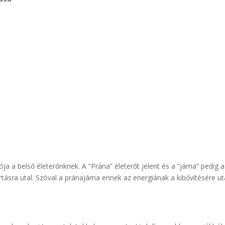
ója a belső életerőnknek. A “Prána” életerőt jelent és a “jáma” pedig a
tartásra utal. Szóval a pránajáma ennek az energiának a kibővítésére ut