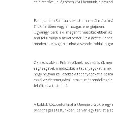
és életerővel, a légzésen kívül bennünk lejátszód
Ez az, amit a Spirituális Mester használ másokná
Shakti
erőben vagy a mozgás energiájában.
Ugyanígy, bárki aki megérint másokat ebben az 
ami felül múlja a fizikai testet. Ez a
prána
. Képe
minderre. Mozgatni tudod a szándékoddal, a gon
Ők azok, akiket Pránaevőknek nevezünk, ők nem es
segítségével, mindazokat a tápanyagokat, amik 
hogy hogyan kell ezeket a tápanyagokat előállíta
ezzel az életenergiával, amivel már rendelkezel
feltölteni a testedet?
A köldök központunknál a
Manipura csakra
egy 
pránát
egész testünkben, de van egy terület a so