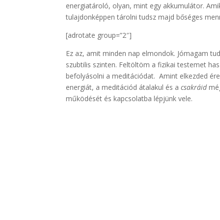
energiatároló, olyan, mint egy akkumulátor. Amik
tulajdonképpen tárolni tudsz majd bőséges me
[adrotate group=”2″]
Ez az, amit minden nap elmondok. Jómagam tuda
szubtilis szinten. Feltöltöm a fizikai testemet h
befolyásolni a meditációdat. Amint elkezded ér
energiát, a meditációd átalakul és a
csakráid
még
működését és kapcsolatba lépjünk vele.