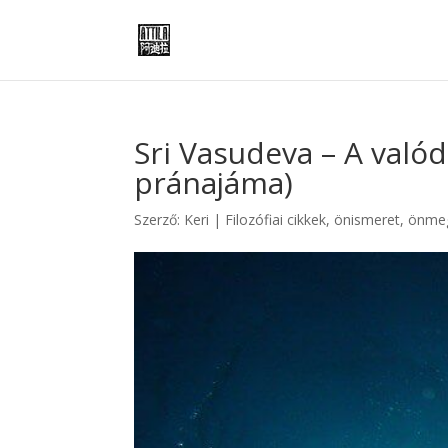
Sri Vasudeva – A valódi
pránajáma)
Szerző:
Keri
|
Filozófiai cikkek
,
önismeret, önmeg