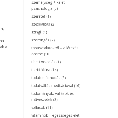
személyiség + keleti
pszichológia
(5)
szeretet
(1)
szexualitás
(2)
om,
szingli
(1)
szorongás
(2)
ána
nak a
tapasztalatokról – a létezés
öröme
(10)
tibeti orvoslás
(1)
tisztítókúra
(14)
tudatos álmodás
(6)
tudatváltás meditációval
(16)
tudományok, vallások és
művészetek
(3)
vallások
(11)
vitaminok – egészséges élet