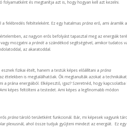
ó folyamatként és megtanítja azt is, hogy hogyan kell azt kezelni.
l a felébredés feltételeként. Ez egy hatalmas
prána
erő, ami áramlik 
értelemben, az nagyon erős befolyást tapasztal meg az energiák teré
s vagy mozgatni a
pránát
a szándékod segítségével, amikor tudatos v
dolatoddal, az akaratoddal.
znek fizikai ételt, hanem a testük képes előállítani a
prána
az ételekben is megtalálhatóak. Ők megtanulták azokat a technikákat
ni a prána energiából. Elképesztő, igaz? Szeretnéd, hogy kapcsolatba 
? Ami képes feltölteni a testedet. Ami képes a legfinomabb módon
erős
prána
tároló területként funkcionál. Bár, mi képesek vagyunk táro
lar plexusnál, ahol össze tudjuk gyűjteni mindezt az energiát. Ez egy