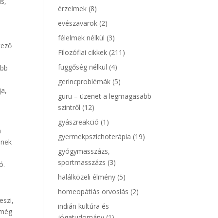
is,
érzelmek
(8)
evészavarok
(2)
félelmek nélkül
(3)
étező
Filozófiai cikkek
(211)
függőség nélkül
(4)
abb
gerincproblémák
(5)
ja,
guru – üzenet a legmagasabb
szintről
(12)
gyászreakció
(1)
a
gyermekpszichoterápia
(19)
nnek
gyógymasszázs,
sportmasszázs
(3)
ó.
halálközeli élmény
(5)
homeopátiás orvoslás
(2)
eszi,
indián kultúra és
 még
jógatudomány
(1)