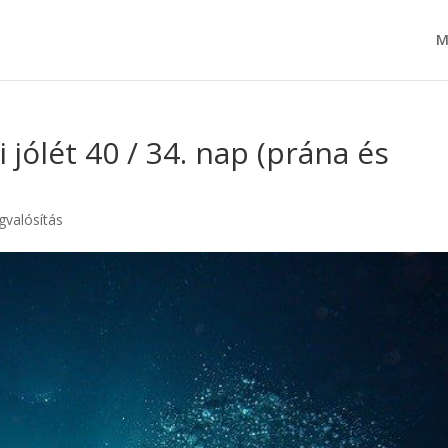
M
 jólét 40 / 34. nap (prána és
valósítás