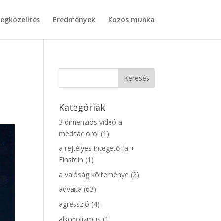
egközelítés
Eredmények
Közös munka
Kategóriák
3 dimenziós videó a
meditációról
(1)
a rejtélyes integető fa +
Einstein
(1)
a valóság költeménye
(2)
advaita
(63)
agresszió
(4)
alkoholizmus
(1)