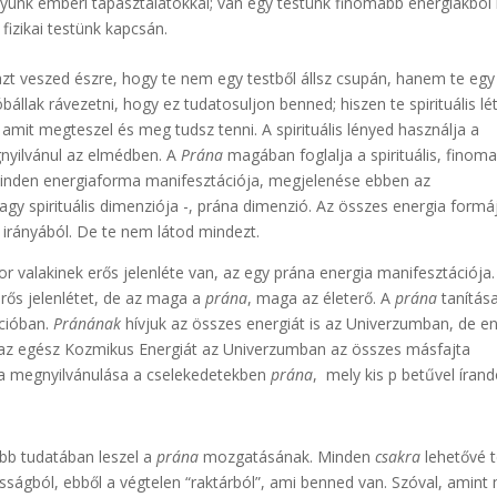
gyunk emberi tapasztalatokkal; van egy testünk finomabb energiákból 
izikai testünk kapcsán.
zt veszed észre, hogy te nem egy testből állsz csupán, hanem te egy
próbállak rávezetni, hogy ez tudatosuljon benned; hiszen te spirituális l
mit megteszel és meg tudsz tenni. A spirituális lényed használja a
nyilvánul az elmédben. A
Prána
magában foglalja a spirituális, finom
Minden energiaforma manifesztációja, megjelenése ebben az
agy spirituális dimenziója -, prána dimenzió. Az összes energia formá
ek irányából. De te nem látod mindezt.
or valakinek erős jelenléte van, az egy prána energia manifesztációja.
rős jelenlétet, de az maga a
prána
, maga az életerő. A
prána
tanítás
ícióban.
Pránának
hívjuk az összes energiát is az Univerzumban, de e
, az egész Kozmikus Energiát az Univerzumban az összes másfajta
gia megnyilvánulása a cselekedetekben
prána
, mely kis p betűvel írand
kább tudatában leszel a
prána
mozgatásának. Minden
csakra
lehetővé t
ságból, ebből a végtelen “raktárból”, ami benned van. Szóval, amint