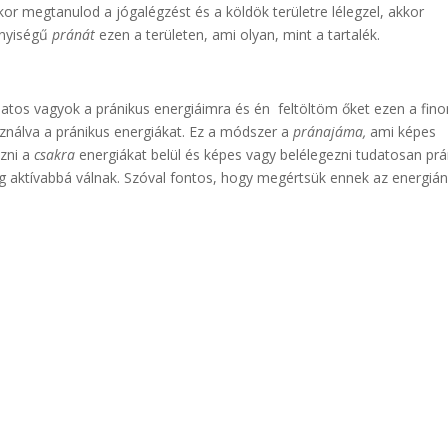
or megtanulod a jógalégzést és a köldök területre lélegzel, akkor
nnyiségű
pránát
ezen a területen, ami olyan, mint a tartalék.
tos vagyok a pránikus energiáimra és én feltöltöm őket ezen a fin
asználva a pránikus energiákat. Ez a módszer a
pránajáma,
ami képes
ezni a
csakra
energiákat belül és képes vagy belélegezni tudatosan pr
 aktívabbá válnak. Szóval fontos, hogy megértsük ennek az energiá