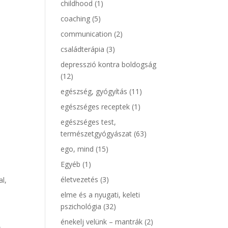
childhood
(1)
coaching
(5)
communication
(2)
családterápia
(3)
depresszió kontra boldogság
(12)
egészség, gyógyítás
(11)
egészséges receptek
(1)
egészséges test,
természetgyógyászat
(63)
ego, mind
(15)
Egyéb
(1)
életvezetés
(3)
al,
elme és a nyugati, keleti
pszichológia
(32)
énekelj velünk – mantrák
(2)