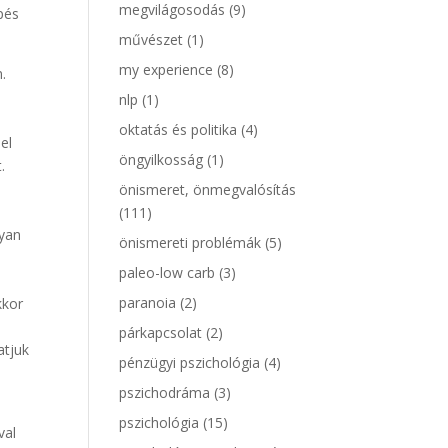
megvilágosodás
(9)
pés
művészet
(1)
my experience
(8)
n.
nlp
(1)
oktatás és politika
(4)
el
öngyilkosság
(1)
.
önismeret, önmegvalósítás
(111)
gyan
önismereti problémák
(5)
paleo-low carb
(3)
paranoia
(2)
kkor
párkapcsolat
(2)
atjuk
pénzügyi pszichológia
(4)
pszichodráma
(3)
pszichológia
(15)
val