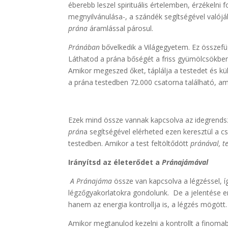
éberebb leszel spirituális értelemben, érzékelni
megnyilvánulása-, a szándék segítségével való
prána
áramlással párosul.
Pránában
bővelkedik a Világegyetem. Ez összefügg
Láthatod a prána bőségét a friss gyümölcsökben
Amikor megeszed őket, táplálja a testedet és külö
a prána testedben 72.000 csatorna található, a
Ezek mind össze vannak kapcsolva az idegrends
prán
a segítségével elérheted ezen keresztül a c
testedben. Amikor a test feltöltődött
pránával, t
Irányítsd az életerődet a
Pránajámával
A Pránajáma
össze van kapcsolva a légzéssel, 
légzőgyakorlatokra gondolunk. De a jelentése e
hanem az energia kontrollja is, a légzés mögött.
Amikor megtanulod kezelni a kontrollt a finomab