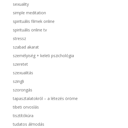
sexuality
simple meditation
spirituális filmek online
spirituális online tv
stressz
szabad akarat
személyiség + keleti pszichológia
szeretet
szexualitás
szingli
szorongás
tapasztalatokról – a létezés öröme
tibeti orvoslás
tisztítókúra
tudatos álmodás