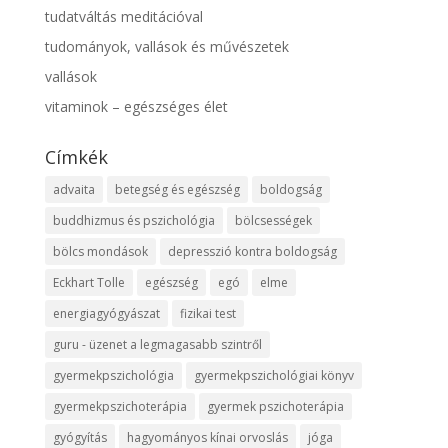
tudatváltás meditációval
tudományok, vallások és művészetek
vallások
vitaminok – egészséges élet
Címkék
advaita
betegség és egészség
boldogság
buddhizmus és pszichológia
bölcsességek
bölcs mondások
depresszió kontra boldogság
Eckhart Tolle
egészség
egó
elme
energiagyógyászat
fizikai test
guru - üzenet a legmagasabb szintről
gyermekpszichológia
gyermekpszichológiai könyv
gyermekpszichoterápia
gyermek pszichoterápia
gyógyítás
hagyományos kínai orvoslás
jóga