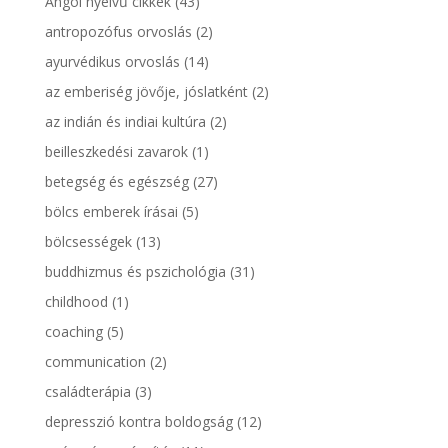
Angol nyelvű cikkek
(43)
antropozófus orvoslás
(2)
ayurvédikus orvoslás
(14)
az emberiség jövője, jóslatként
(2)
az indián és indiai kultúra
(2)
beilleszkedési zavarok
(1)
betegség és egészség
(27)
bölcs emberek írásai
(5)
bölcsességek
(13)
buddhizmus és pszichológia
(31)
childhood
(1)
coaching
(5)
communication
(2)
családterápia
(3)
depresszió kontra boldogság
(12)