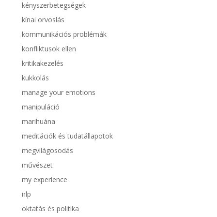
kényszerbetegségek
kínai orvoslás
kommunikációs problémák
konfliktusok ellen
kritikakezelés
kukkolás
manage your emotions
manipuláció
marihuána
meditációk és tudatállapotok
megvilágosodás
művészet
my experience
nlp
oktatás és politika