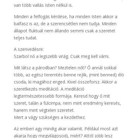
van több vallás Isten nélkül is.
Minden a felfogás kérdése, ha minden Isten akkor a
balfasz is az, de a szerencsétlen nem tudja. Minden
állapot fluktuál nem állando semmi csak a szeretet
teljes tudat.
A szenvedésre:
Szarbol nő a legszebb virág. Csak meg kell várni.
Mit látsz a párodban? Meztelen nőt? Ő annál sokkal
több, az egész teremtés benne rejlik, (mint benned) élö
csoda, ki magához enged. Kivel összeforsz. Akkor a
szeretkezés meditáció. A meditáció
legtermészetessebb formája. Keresd hogy ő mit
szeret, talán a fülcimpa, nem mint eredmény keresés,
hanem mint végtelen szeretet.
Mert a vágy szükséges a kezdethez.
Az emberi agy mindig akar valamit. Például most azt
akarja hogy megvilágosodj, miért? Attól jobb lesz