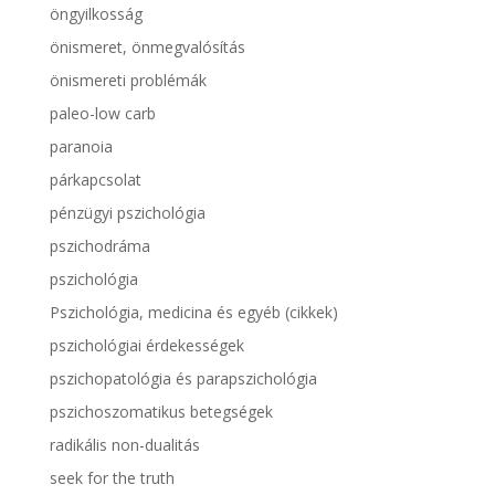
öngyilkosság
önismeret, önmegvalósítás
önismereti problémák
paleo-low carb
paranoia
párkapcsolat
pénzügyi pszichológia
pszichodráma
pszichológia
Pszichológia, medicina és egyéb (cikkek)
pszichológiai érdekességek
pszichopatológia és parapszichológia
pszichoszomatikus betegségek
radikális non-dualitás
seek for the truth