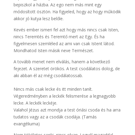
bepiszkol a házba. Az ego nem más mint egy
módosított ösztön. Ha figyeled, hogy az hogy működik
akkor jó kutya lesz belőle.
Kevés ember ismeri fel azt hogy más nincs csak Isten,
nincs Teremtés és Teremtő mert az Egy. És ha
figyelmesen szemléled az ami van csak Istent látod.
Mondhatod Isten másik neve Természet.
A tovább menet nem elválás, hanem a következő
fejezet. A szeretet örökös. A test csodálatos dolog, de
aki abban él az még csodálatossab.
Nincs más csak lecke és itt minden tanít.
Végeredményben a leckék felismerése a legnagyobb
lecke. A leckék leckéje.
Valahol Jézus azt mondja a test óriási csoda és ha arra
tudatos vagy az a csodák csodája. (Tamás
evangéliuma)
Nem tökéletes senki, nincs olyan. Legyél magaddal