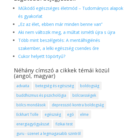
Működő egészséges életmód – Tudományos alapok
és gyakorlat
„Ez az élet, ebben már minden benne van”
Aki nem változik meg, a múltat ismétli újra s újra
Több mint beszélgetés: A mentálhigiénés
szakember, a lelki egészség csendes őre
Cukor helyett töpörtyű?
Néhány címszó a cikkek témái közül
(angol, magyar)
advaita
betegség és egészség
boldogság
buddhizmus és pszichológia
bölcsességek
bölcs mondások
depresszió kontra boldogság
Eckhart Tolle
egészség
egó
elme
energiagyógyászat
fizikai test
guru - üzenet a legmagasabb szintről