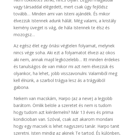
vagy társaddal elégedett, mert csak úgy fejlődsz
tovább… Minden ami van Isteni ajándék. És mikor
élvezzük Istennek adunk hálát. Még valami, a kristály
kemény üveget is vág, de hála Istennek te élsz és
mozogsz…
Az egész élet egy óriási végtelen folyamat, melynek
nincs vége soha. Aki ezt a folyamatot élvezi az okos
aki nem, annak majd legközelebb… Itt minden érdekes
és tanulságos de van mikor mi azt nem élvezzük és
olyankor, ha lehet, jobb visszavonulni. Valamiből meg
kell élnünk, a szarbol trágya lesz ás a trágyából
gabona.
Nekem van macskám, Harpo (az a neve) a legjobb
barátom. Ömlik belöle a szeretet és nem is tudom
hogy tudom azt kiérdemelni? Már 13 éves és prima
kondicioban van. Szóval, csak azt akarom mondani
hogy egy macsek is lehet nagyszerü tanár. Harpo tanit
szeretni. Isten mindig az akinek Te tartod. És különben,