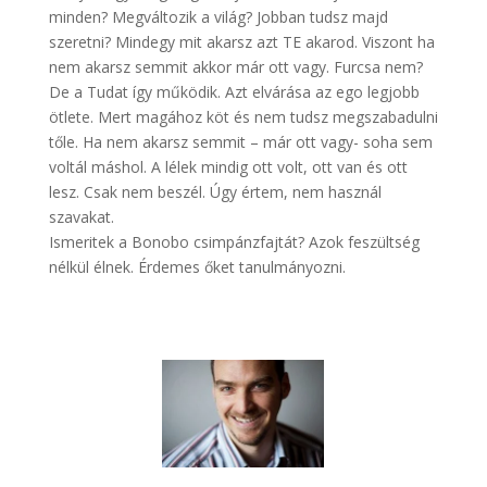
minden? Megváltozik a világ? Jobban tudsz majd
szeretni? Mindegy mit akarsz azt TE akarod. Viszont ha
nem akarsz semmit akkor már ott vagy. Furcsa nem?
De a Tudat így működik. Azt elvárása az ego legjobb
ötlete. Mert magához köt és nem tudsz megszabadulni
tőle. Ha nem akarsz semmit – már ott vagy- soha sem
voltál máshol. A lélek mindig ott volt, ott van és ott
lesz. Csak nem beszél. Úgy értem, nem használ
szavakat.
Ismeritek a Bonobo csimpánzfajtát? Azok feszültség
nélkül élnek. Érdemes őket tanulmányozni.