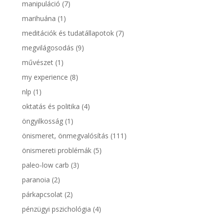
manipuláció
(7)
marihuána
(1)
meditációk és tudatállapotok
(7)
megvilágosodás
(9)
művészet
(1)
my experience
(8)
nlp
(1)
oktatás és politika
(4)
öngyilkosság
(1)
önismeret, önmegvalósítás
(111)
önismereti problémák
(5)
paleo-low carb
(3)
paranoia
(2)
párkapcsolat
(2)
pénzügyi pszichológia
(4)