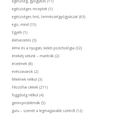
egészség, gyógyítás
(11)
egészséges receptek
(1)
egészséges test, természetgyógyászat
(63)
ego, mind
(15)
Egyéb
(1)
életvezetés
(3)
elme és a nyugati, keleti pszichológia
(32)
énekelj velünk – mantrák
(2)
érzelmek
(8)
evészavarok
(2)
félelmek nélkül
(3)
Filozófiai cikkek
(211)
függőség nélkül
(4)
gerincproblémák
(5)
guru – üzenet a legmagasabb szintről
(12)