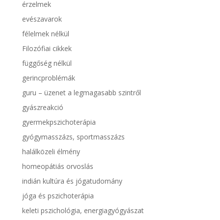
érzelmek
evészavarok
félelmek nélkül
Filozófiai cikkek
függőség nélkül
gerincproblémák
guru – üzenet a legmagasabb szintről
gyászreakció
gyermekpszichoterápia
gyógymasszázs, sportmasszázs
halálközeli élmény
homeopátiás orvoslás
indián kultúra és jógatudomány
jóga és pszichoterápia
keleti pszichológia, energiagyógyászat