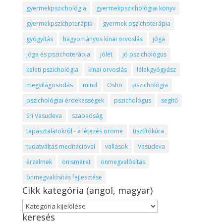
gyermekpszichológia
gyermekpszichológiai könyv
gyermekpszichoterápia
gyermek pszichoterápia
gyógyítás
hagyományos kínai orvoslás
jóga
jóga és pszichoterápia
jólét
jó pszichológus
keleti pszichológia
kínai orvoslás
lélekgyógyász
megvilágosodás
mind
Osho
pszichológia
pszichológiai érdekességek
pszichológus
segítő
Sri Vasudeva
szabadság
tapasztalatokról - a létezés öröme
tisztítókúra
tudatváltás meditációval
vallások
Vasudeva
érzelmek
önismeret
önmegvalósítás
önmegvalósítás fejlesztése
Cikk kategória (angol, magyar)
Cikk
keresés
kategória