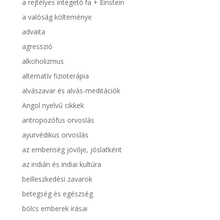
a rejtélyes integető fa + Einstein
a valóság költeménye
advaita
agresszió
alkoholizmus
alternatív fizioterápia
alvászavar és alvás-meditációk
Angol nyelvű cikkek
antropozófus orvoslás
ayurvédikus orvoslás
az emberiség jövője, jóslatként
az indián és indiai kultúra
beilleszkedési zavarok
betegség és egészség
bölcs emberek írásai