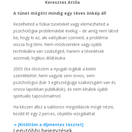
Keresztes Attila
A tünet mögött mindig egy téves önkép áll
Kezelheted a fizikai tüneteket vagy elemezheted a
pszichológiai problémáidat évekig – de amíg nem látod
be, hogy ki az, aki valójában szenved, a probléma
vissza fog térni. Nem módszerekre vagy újabb
technikákra van szükséged, hanem a tévedések
azonnali, logikus átlátására.
2005 óta ötvözöm a nyugati logikát a keleti
szemlélettel. Nem vagyok sem orvos, sem
pszichológus (bár 3 egészségügyi szakvizsgám van és
orvosi lapokban publikálok), és nem kínálok újabb
spirituális taposómalmot.
Ha készen állsz a sablonos megoldások mögé nézni,
kezdd itt egy 2 perces, objektív vizsgálattal:
➔
[Kitöltöm a díjmentes tesztet]
Legutóbbi bejegyzések