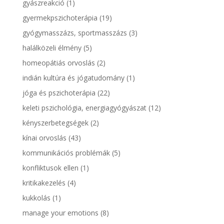
gyászreakció
(1)
gyermekpszichoterápia
(19)
gyógymasszázs, sportmasszázs
(3)
halálközeli élmény
(5)
homeopátiás orvoslás
(2)
indián kultúra és jógatudomány
(1)
jóga és pszichoterápia
(22)
keleti pszichológia, energiagyógyászat
(12)
kényszerbetegségek
(2)
kínai orvoslás
(43)
kommunikációs problémák
(5)
konfliktusok ellen
(1)
kritikakezelés
(4)
kukkolás
(1)
manage your emotions
(8)