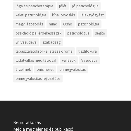
jóga és pszichoterápia
jólét
jó pszichológus
keleti pszichológia
kínai orvoslás
lélekgyógyász
megvilágosodás
mind
Osho
pszichológia
pszichológiai érdekességek
pszichológus
segítő
Sri Vasudeva
szabadság
tapasztalatokról - a létezés öröme
tisztítókúra
tudatváltás meditációval
vallások
Vasudeva
érzelmek
önismeret
önmegvalósítás
önmegvalósítás fejlesztése
Bemutatkozás
Média megjelenés és publikáció