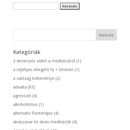
(angol,
Keresés:
magyar)
Kategóriák
3 dimenziós videó a meditációról
(1)
a rejtélyes integető fa + Einstein
(1)
a valóság költeménye
(2)
advaita
(63)
agresszió
(4)
alkoholizmus
(1)
alternatív fizioterápia
(4)
alvászavar és alvás-meditációk
(4)