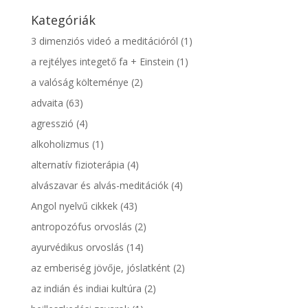
Kategóriák
3 dimenziós videó a meditációról
(1)
a rejtélyes integető fa + Einstein
(1)
a valóság költeménye
(2)
advaita
(63)
agresszió
(4)
alkoholizmus
(1)
alternatív fizioterápia
(4)
alvászavar és alvás-meditációk
(4)
Angol nyelvű cikkek
(43)
antropozófus orvoslás
(2)
ayurvédikus orvoslás
(14)
az emberiség jövője, jóslatként
(2)
az indián és indiai kultúra
(2)