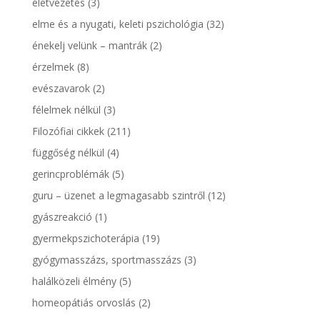
életvezetés
(3)
elme és a nyugati, keleti pszichológia
(32)
énekelj velünk – mantrák
(2)
érzelmek
(8)
evészavarok
(2)
félelmek nélkül
(3)
Filozófiai cikkek
(211)
függőség nélkül
(4)
gerincproblémák
(5)
guru – üzenet a legmagasabb szintről
(12)
gyászreakció
(1)
gyermekpszichoterápia
(19)
gyógymasszázs, sportmasszázs
(3)
halálközeli élmény
(5)
homeopátiás orvoslás
(2)