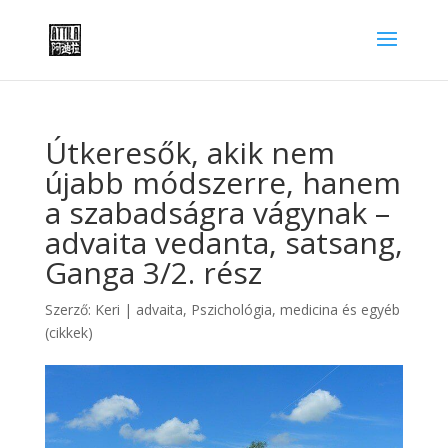
Útkeresők, akik nem
újabb módszerre, hanem
a szabadságra vágynak –
advaita vedanta, satsang,
Ganga 3/2. rész
Szerző:
Keri
|
advaita
,
Pszichológia, medicina és egyéb
(cikkek)