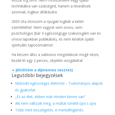
vissza fog térni. Nem módszerekre vagy újabb
technikákra van szükséged, hanem a tévedések
azonnali, logikus átlátására.
2005 óta ötvözöm a nyugati logikát a keleti
szemlélettel. Nem vagyok sem orvos, sem
pszichológus (bár 3 egészségügyi szakvizsgám van és
orvosi lapokban publikálok), és nem kínálok újabb
spirituális taposómalmot.
Ha készen állsz a sablonos megoldások mögé nézni,
kezdd itt egy 2 perces, objektív vizsgálattal:
➔
[Kitöltöm a díjmentes tesztet]
Legutóbbi bejegyzések
Működő egészséges életmód – Tudományos alapok
és gyakorlat
„Ez az élet, ebben már minden benne van”
Aki nem változik meg, a múltat ismétli újra s újra
Több mint beszélgetés: A mentálhigiénés