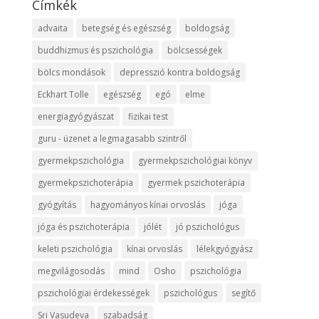
Címkék
advaita
betegség és egészség
boldogság
buddhizmus és pszichológia
bölcsességek
bölcs mondások
depresszió kontra boldogság
Eckhart Tolle
egészség
egó
elme
energiagyógyászat
fizikai test
guru - üzenet a legmagasabb szintről
gyermekpszichológia
gyermekpszichológiai könyv
gyermekpszichoterápia
gyermek pszichoterápia
gyógyítás
hagyományos kínai orvoslás
jóga
jóga és pszichoterápia
jólét
jó pszichológus
keleti pszichológia
kínai orvoslás
lélekgyógyász
megvilágosodás
mind
Osho
pszichológia
pszichológiai érdekességek
pszichológus
segítő
Sri Vasudeva
szabadság