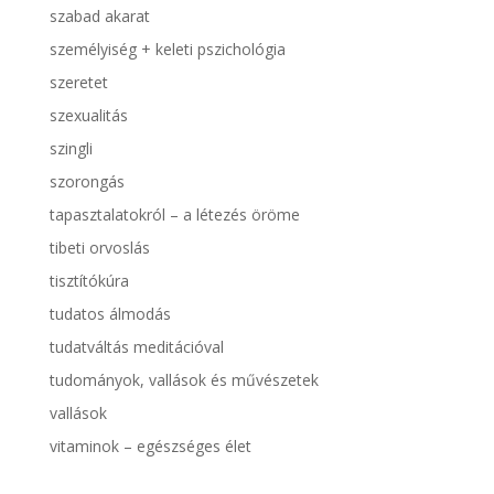
szabad akarat
személyiség + keleti pszichológia
szeretet
szexualitás
szingli
szorongás
tapasztalatokról – a létezés öröme
tibeti orvoslás
tisztítókúra
tudatos álmodás
tudatváltás meditációval
tudományok, vallások és művészetek
vallások
vitaminok – egészséges élet