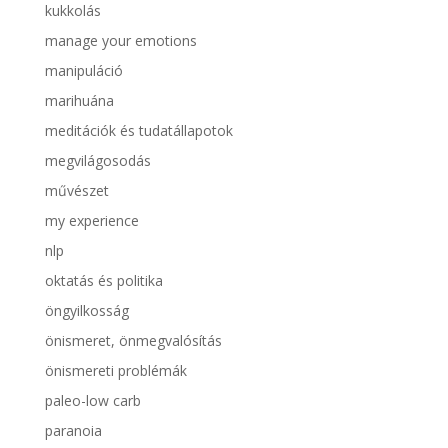
kukkolás
manage your emotions
manipuláció
marihuána
meditációk és tudatállapotok
megvilágosodás
művészet
my experience
nlp
oktatás és politika
öngyilkosság
önismeret, önmegvalósítás
önismereti problémák
paleo-low carb
paranoia