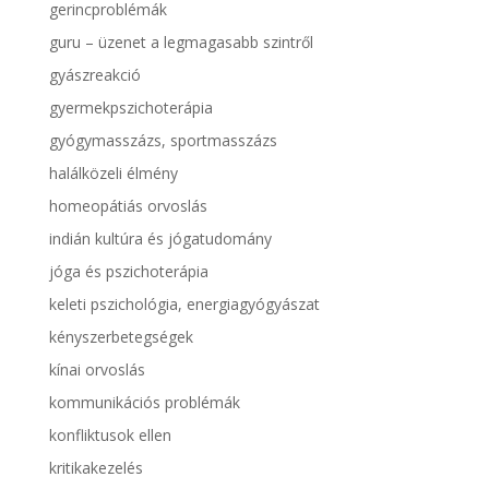
gerincproblémák
guru – üzenet a legmagasabb szintről
gyászreakció
gyermekpszichoterápia
gyógymasszázs, sportmasszázs
halálközeli élmény
homeopátiás orvoslás
indián kultúra és jógatudomány
jóga és pszichoterápia
keleti pszichológia, energiagyógyászat
kényszerbetegségek
kínai orvoslás
kommunikációs problémák
konfliktusok ellen
kritikakezelés