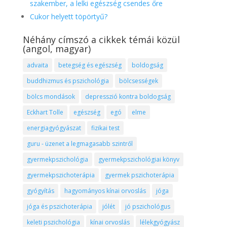
szakember, a lelki egészség csendes őre
Cukor helyett töpörtyű?
Néhány címszó a cikkek témái közül
(angol, magyar)
advaita
betegség és egészség
boldogság
buddhizmus és pszichológia
bölcsességek
bölcs mondások
depresszió kontra boldogság
Eckhart Tolle
egészség
egó
elme
energiagyógyászat
fizikai test
guru - üzenet a legmagasabb szintről
gyermekpszichológia
gyermekpszichológiai könyv
gyermekpszichoterápia
gyermek pszichoterápia
gyógyítás
hagyományos kínai orvoslás
jóga
jóga és pszichoterápia
jólét
jó pszichológus
keleti pszichológia
kínai orvoslás
lélekgyógyász