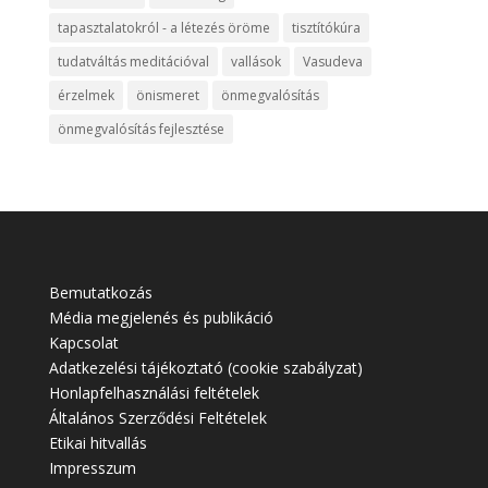
tapasztalatokról - a létezés öröme
tisztítókúra
tudatváltás meditációval
vallások
Vasudeva
érzelmek
önismeret
önmegvalósítás
önmegvalósítás fejlesztése
Bemutatkozás
Média megjelenés és publikáció
Kapcsolat
Adatkezelési tájékoztató (cookie szabályzat)
Honlapfelhasználási feltételek
Általános Szerződési Feltételek
Etikai hitvallás
Impresszum