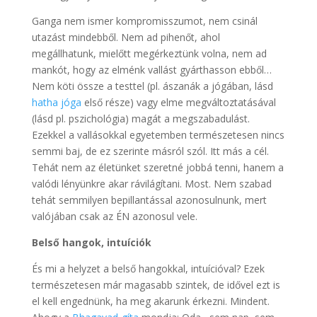
Ganga nem ismer kompromisszumot, nem csinál
utazást mindebből. Nem ad pihenőt, ahol
megállhatunk, mielőtt megérkeztünk volna, nem ad
mankót, hogy az elménk vallást gyárthasson ebből…
Nem köti össze a testtel (pl. ászanák a jógában, lásd
hatha jóga
első része) vagy elme megváltoztatásával
(lásd pl. pszichológia) magát a megszabadulást.
Ezekkel a vallásokkal egyetemben természetesen nincs
semmi baj, de ez szerinte másról szól. Itt más a cél.
Tehát nem az életünket szeretné jobbá tenni, hanem a
valódi lényünkre akar rávilágítani. Most. Nem szabad
tehát semmilyen bepillantással azonosulnunk, mert
valójában csak az ÉN azonosul vele.
Belső hangok, intuíciók
És mi a helyzet a belső hangokkal, intuícióval? Ezek
természetesen már magasabb szintek, de idővel ezt is
el kell engednünk, ha meg akarunk érkezni. Mindent.