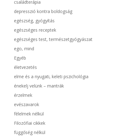
családterápia
depresszió kontra boldogság
egészség, gyógyítás
egészséges receptek
egészséges test, természetgyógyászat
ego, mind
Egyéb
életvezetés
elme és a nyugati, keleti pszichológia
énekelj velünk – mantrák
érzelmek
evészavarok
félelmek nélkül
Filozófiai cikkek
függőség nélkül