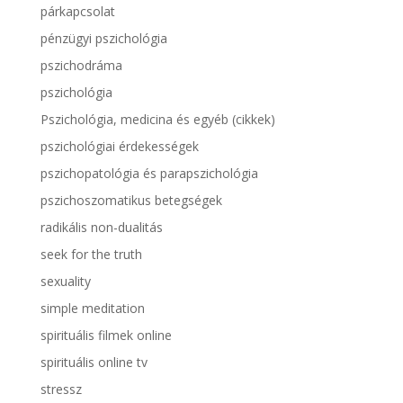
párkapcsolat
pénzügyi pszichológia
pszichodráma
pszichológia
Pszichológia, medicina és egyéb (cikkek)
pszichológiai érdekességek
pszichopatológia és parapszichológia
pszichoszomatikus betegségek
radikális non-dualitás
seek for the truth
sexuality
simple meditation
spirituális filmek online
spirituális online tv
stressz