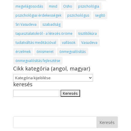
megvilágosodás
mind
Osho
pszichológia
pszichológiai érdekességek
pszichológus
segítő
Sri Vasudeva
szabadság
tapasztalatokról - a létezés öröme
tisztítókúra
tudatváltás meditációval
vallások
Vasudeva
érzelmek
önismeret
önmegvalósítás
önmegvalósítás fejlesztése
Cikk kategória (angol, magyar)
Cikk
keresés
kategória
(angol,
Keresés:
magyar)