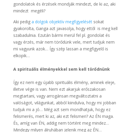
gondolatok és érzések mondják mindezt, de ki az, aki
mindezt megéli?
Aki pedig
a dolgok objektív megfigyelését
sokat
gyakorolta, Ganga azt javasolja, hogy ettől is meg kell
szabadulnia. Ezután bármi merül fel pl. gondolat és
vagy érzés, már nem törődünk vele, mert tudjuk nem
mi vagyunk azok… Így szép lassan a megfigyelő is
elkopik…
A s
pirituális élményekkel sem kell törődnünk
Így ez nem egy újabb spirituális élmény, aminek eleje,
illetve vége is van. Nem ezt akarjuk erőszakosan
megtartani, vagy arrogánsan megváltoztatni a
valóságot, világunkat, abból kiindulva, hogy mi jobban
tudjuk mi a jó… Még azt sem mondhatjuk, hogy ez
felismerés, mert ki az, aki ezt felismeri? Az ÉN maga.
És, amíg van ÉN, addig nem történt meg mindez…
Mindegy milyen álruhában jelenik meg az ÉN…