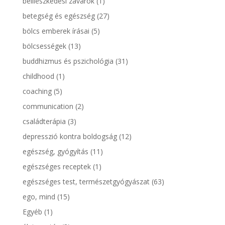
beilleszkedési zavarok
(1)
betegség és egészség
(27)
bölcs emberek írásai
(5)
bölcsességek
(13)
buddhizmus és pszichológia
(31)
childhood
(1)
coaching
(5)
communication
(2)
családterápia
(3)
depresszió kontra boldogság
(12)
egészség, gyógyítás
(11)
egészséges receptek
(1)
egészséges test, természetgyógyászat
(63)
ego, mind
(15)
Egyéb
(1)