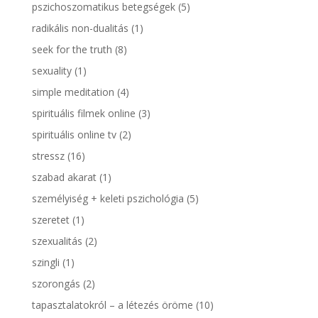
pszichoszomatikus betegségek
(5)
radikális non-dualitás
(1)
seek for the truth
(8)
sexuality
(1)
simple meditation
(4)
spirituális filmek online
(3)
spirituális online tv
(2)
stressz
(16)
szabad akarat
(1)
személyiség + keleti pszichológia
(5)
szeretet
(1)
szexualitás
(2)
szingli
(1)
szorongás
(2)
tapasztalatokról – a létezés öröme
(10)