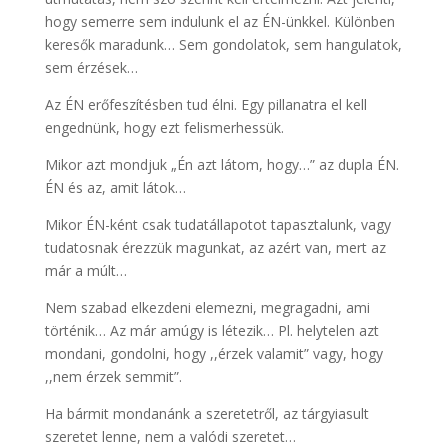
hogy semerre sem indulunk el az ÉN-ünkkel. Különben
keresők maradunk… Sem gondolatok, sem hangulatok,
sem érzések…
Az ÉN erőfeszítésben tud élni. Egy pillanatra el kell
engednünk, hogy ezt felismerhessük.
Mikor azt mondjuk „Én azt látom, hogy…” az dupla ÉN.
ÉN és az, amit látok…
Mikor ÉN-ként csak tudatállapotot tapasztalunk, vagy
tudatosnak érezzük magunkat, az azért van, mert az
már a múlt…
Nem szabad elkezdeni elemezni, megragadni, ami
történik… Az már amúgy is létezik… Pl. helytelen azt
mondani, gondolni, hogy ,,érzek valamit” vagy, hogy
,,nem érzek semmit”.
Ha bármit mondanánk a szeretetről, az tárgyiasult
szeretet lenne, nem a valódi szeretet…