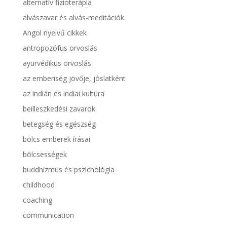
alternatív fizioterápia
alvászavar és alvás-meditációk
Angol nyelvű cikkek
antropozófus orvoslás
ayurvédikus orvoslás
az emberiség jövője, jóslatként
az indián és indiai kultúra
beilleszkedési zavarok
betegség és egészség
bölcs emberek írásai
bölcsességek
buddhizmus és pszichológia
childhood
coaching
communication