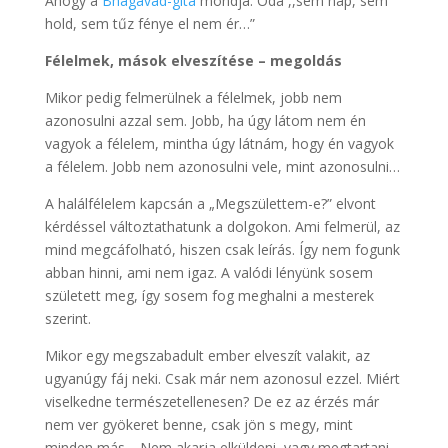
Ahogy a
Bhagavad-gíta
mondja: Oda ,,sem nap, sem
hold, sem tűz fénye el nem ér…”
Félelmek, mások elveszítése – megoldás
Mikor pedig felmerülnek a félelmek, jobb nem
azonosulni azzal sem. Jobb, ha úgy látom nem én
vagyok a félelem, mintha úgy látnám, hogy én vagyok
a félelem. Jobb nem azonosulni vele, mint azonosulni…
A halálfélelem kapcsán a „Megszülettem-e?” elvont
kérdéssel változtathatunk a dolgokon. Ami felmerül, az
mind megcáfolható, hiszen csak leírás. Így nem fogunk
abban hinni, ami nem igaz. A valódi lényünk sosem
született meg, így sosem fog meghalni a mesterek
szerint.
Mikor egy megszabadult ember elveszít valakit, az
ugyanúgy fáj neki. Csak már nem azonosul ezzel. Miért
viselkedne természetellenesen? De ez az érzés már
nem ver gyökeret benne, csak jön s megy, mint
minden más… Nem akarja elküldeni, vagy megtartani