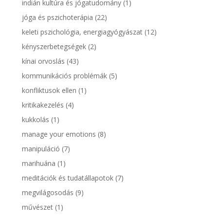
indián kultúra és jógatudomány
(1)
jóga és pszichoterápia
(22)
keleti pszichológia, energiagyógyászat
(12)
kényszerbetegségek
(2)
kínai orvoslás
(43)
kommunikációs problémák
(5)
konfliktusok ellen
(1)
kritikakezelés
(4)
kukkolás
(1)
manage your emotions
(8)
manipuláció
(7)
marihuána
(1)
meditációk és tudatállapotok
(7)
megvilágosodás
(9)
művészet
(1)