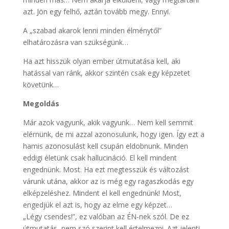
azt. Jön egy felhő, aztán tovább megy. Ennyi.
A „szabad akarok lenni minden élménytől”
elhatározásra van szükségünk…
Ha azt hisszük olyan ember útmutatása kell, aki
hatással van ránk, akkor szintén csak egy képzetet
követünk…
Megoldás
Már azok vagyunk, akik vagyunk… Nem kell semmit
elérnünk, de mi azzal azonosulunk, hogy igen. Így ezt a
hamis azonosulást kell csupán eldobnunk. Minden
eddigi életünk csak hallucináció. El kell mindent
engednünk. Most. Ha ezt megtesszük és változást
várunk utána, akkor az is még egy ragaszkodás egy
elképzeléshez. Mindent el kell engednünk! Most,
engedjük el azt is, hogy az elme egy képzet…
„Légy csendes!”, ez valóban az ÉN-nek szól. De ez
útmutatás, nem szó szerint kell értelmezni. Azt jelenti,