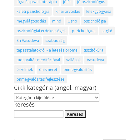
jóga és pszichoterápia
jólét
jó pszichológus
keleti pszichológia
kínai orvoslás
lélekgyógyász
megvilágosodás
mind
Osho
pszichológia
pszichológiai érdekességek
pszichológus
segítő
Sri Vasudeva
szabadság
tapasztalatokról - a létezés öröme
tisztítókúra
tudatváltás meditációval
vallások
Vasudeva
érzelmek
önismeret
önmegvalósítás
önmegvalósítás fejlesztése
Cikk kategória (angol, magyar)
Cikk
keresés
kategória
(angol,
Keresés:
magyar)