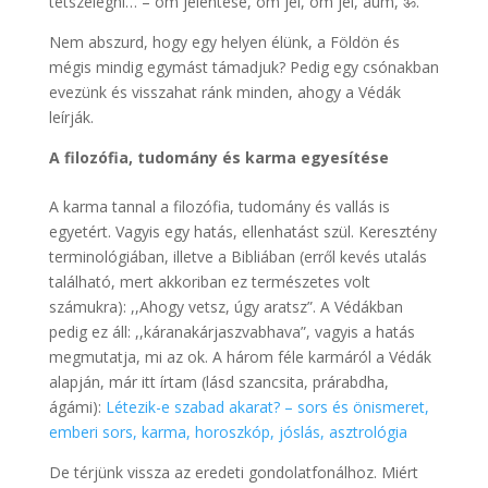
tetszelegni… – óm jelentése, óm jel, om jel, aum, ॐ.
Nem abszurd, hogy egy helyen élünk, a Földön és
mégis mindig egymást támadjuk? Pedig egy csónakban
evezünk és visszahat ránk minden, ahogy a Védák
leírják.
A filozófia, tudomány és karma egyesítése
A karma tannal a filozófia, tudomány és vallás is
egyetért. Vagyis egy hatás, ellenhatást szül. Keresztény
terminológiában, illetve a Bibliában (erről kevés utalás
található, mert akkoriban ez természetes volt
számukra): ,,Ahogy vetsz, úgy aratsz”. A Védákban
pedig ez áll: ,,káranakárjaszvabhava”, vagyis a hatás
megmutatja, mi az ok. A három féle karmáról a Védák
alapján, már itt írtam (lásd szancsita, prárabdha,
ágámi):
Létezik-e szabad akarat? – sors és önismeret,
emberi sors, karma, horoszkóp, jóslás, asztrológia
De térjünk vissza az eredeti gondolatfonálhoz. Miért