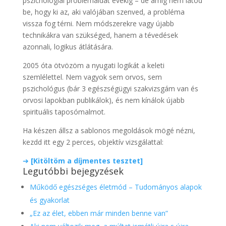
pszichológiai problémáidat évekig – de amíg nem látod
be, hogy ki az, aki valójában szenved, a probléma
vissza fog térni. Nem módszerekre vagy újabb
technikákra van szükséged, hanem a tévedések
azonnali, logikus átlátására.
2005 óta ötvözöm a nyugati logikát a keleti
szemlélettel. Nem vagyok sem orvos, sem
pszichológus (bár 3 egészségügyi szakvizsgám van és
orvosi lapokban publikálok), és nem kínálok újabb
spirituális taposómalmot.
Ha készen állsz a sablonos megoldások mögé nézni,
kezdd itt egy 2 perces, objektív vizsgálattal:
➔
[Kitöltöm a díjmentes tesztet]
Legutóbbi bejegyzések
Működő egészséges életmód – Tudományos alapok
és gyakorlat
„Ez az élet, ebben már minden benne van”