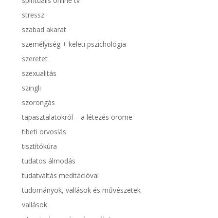
spirituális online tv
stressz
szabad akarat
személyiség + keleti pszichológia
szeretet
szexualitás
szingli
szorongás
tapasztalatokról – a létezés öröme
tibeti orvoslás
tisztítókúra
tudatos álmodás
tudatváltás meditációval
tudományok, vallások és művészetek
vallások