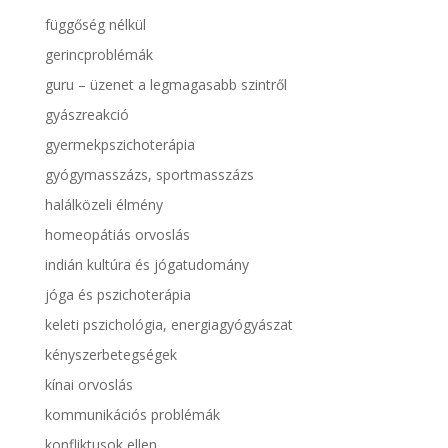
függőség nélkül
gerincproblémák
guru – üzenet a legmagasabb szintről
gyászreakció
gyermekpszichoterápia
gyógymasszázs, sportmasszázs
halálközeli élmény
homeopátiás orvoslás
indián kultúra és jógatudomány
jóga és pszichoterápia
keleti pszichológia, energiagyógyászat
kényszerbetegségek
kínai orvoslás
kommunikációs problémák
konfliktusok ellen