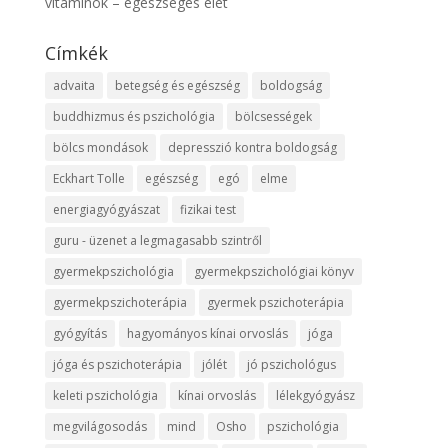
vitaminok – egészséges élet
Címkék
advaita
betegség és egészség
boldogság
buddhizmus és pszichológia
bölcsességek
bölcs mondások
depresszió kontra boldogság
Eckhart Tolle
egészség
egó
elme
energiagyógyászat
fizikai test
guru - üzenet a legmagasabb szintről
gyermekpszichológia
gyermekpszichológiai könyv
gyermekpszichoterápia
gyermek pszichoterápia
gyógyítás
hagyományos kínai orvoslás
jóga
jóga és pszichoterápia
jólét
jó pszichológus
keleti pszichológia
kínai orvoslás
lélekgyógyász
megvilágosodás
mind
Osho
pszichológia