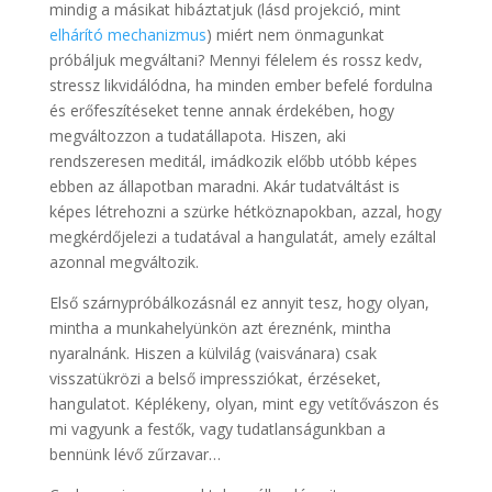
mindig a másikat hibáztatjuk (lásd projekció, mint
elhárító mechanizmus
) miért nem önmagunkat
próbáljuk megváltani? Mennyi félelem és rossz kedv,
stressz likvidálódna, ha minden ember befelé fordulna
és erőfeszítéseket tenne annak érdekében, hogy
megváltozzon a tudatállapota. Hiszen, aki
rendszeresen meditál, imádkozik előbb utóbb képes
ebben az állapotban maradni. Akár tudatváltást is
képes létrehozni a szürke hétköznapokban, azzal, hogy
megkérdőjelezi a tudatával a hangulatát, amely ezáltal
azonnal megváltozik.
Első szárnypróbálkozásnál ez annyit tesz, hogy olyan,
mintha a munkahelyünkön azt éreznénk, mintha
nyaralnánk. Hiszen a külvilág (vaisvánara) csak
visszatükrözi a belső impressziókat, érzéseket,
hangulatot. Képlékeny, olyan, mint egy vetítővászon és
mi vagyunk a festők, vagy tudatlanságunkban a
bennünk lévő zűrzavar…