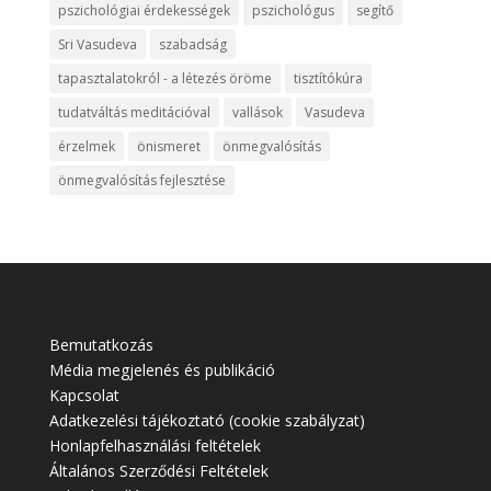
pszichológiai érdekességek
pszichológus
segítő
Sri Vasudeva
szabadság
tapasztalatokról - a létezés öröme
tisztítókúra
tudatváltás meditációval
vallások
Vasudeva
érzelmek
önismeret
önmegvalósítás
önmegvalósítás fejlesztése
Bemutatkozás
Média megjelenés és publikáció
Kapcsolat
Adatkezelési tájékoztató (cookie szabályzat)
Honlapfelhasználási feltételek
Általános Szerződési Feltételek