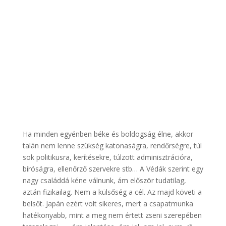
Ha minden egyénben béke és boldogság élne, akkor
talán nem lenne szükség katonaságra, rendőrségre, túl
sok politikusra, kerítésekre, túlzott adminisztrációra,
bíróságra, ellenőrző szervekre stb… A Védák szerint egy
nagy családdá kéne válnunk, ám először tudatilag,
aztán fizikailag. Nem a külsőség a cél. Az majd követi a
belsőt. Japán ezért volt sikeres, mert a csapatmunka
hatékonyabb, mint a meg nem értett zseni szerepében