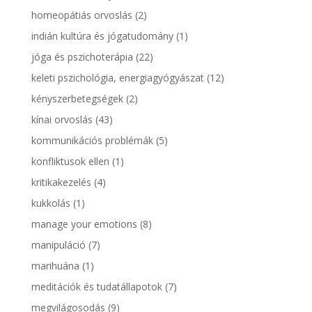
homeopátiás orvoslás
(2)
indián kultúra és jógatudomány
(1)
jóga és pszichoterápia
(22)
keleti pszichológia, energiagyógyászat
(12)
kényszerbetegségek
(2)
kínai orvoslás
(43)
kommunikációs problémák
(5)
konfliktusok ellen
(1)
kritikakezelés
(4)
kukkolás
(1)
manage your emotions
(8)
manipuláció
(7)
marihuána
(1)
meditációk és tudatállapotok
(7)
megvilágosodás
(9)