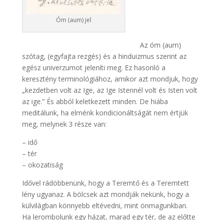
Óm (aum) jel
Az óm (aum)
szótag, (egyfajta rezgés) és a hinduizmus szerint az
egész univerzumot jeleníti meg. Ez hasonló a
keresztény terminológiához, amikor azt mondjuk, hogy
„kezdetben volt az Ige, az Ige Istennél volt és Isten volt
az ige.” És abból keletkezett minden. De hiába
meditálunk, ha elménk kondicionáltságát nem értjük
meg, melynek 3 része van:
– idő
– tér
– okozatiság
Idővel rádöbbenünk, hogy a Teremtő és a Teremtett
lény ugyanaz. A bölcsek azt mondják nekünk, hogy a
külvilágban könnyebb eltévedni, mint önmagunkban.
Ha lerombolunk egy házat, marad egy tér, de az előtte