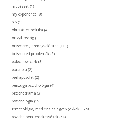
művészet
(1)
my experience
(8)
nlp
(1)
oktatás és politika
(4)
öngyilkosság
(1)
önismeret, önmegvalósítás
(111)
önismereti problémák
(5)
paleo-low carb
(3)
paranoia
(2)
párkapcsolat
(2)
pénzügyi pszichológia
(4)
pszichodráma
(3)
pszichológia
(15)
Pszichológia, medicina és egyéb (cikkek)
(528)
pszichológiai érdekességek
(54)