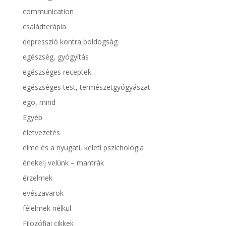
communication
családterápia
depresszió kontra boldogság
egészség, gyógyítás
egészséges receptek
egészséges test, természetgyógyászat
ego, mind
Egyéb
életvezetés
elme és a nyugati, keleti pszichológia
énekelj velünk – mantrák
érzelmek
evészavarok
félelmek nélkül
Filozófiai cikkek