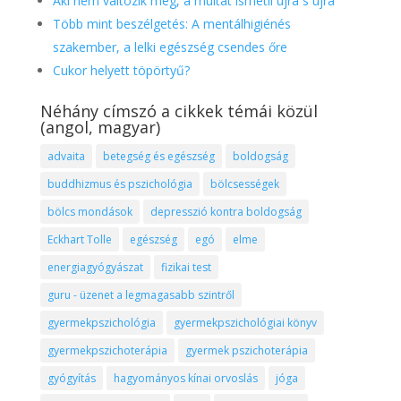
Aki nem változik meg, a múltat ismétli újra s újra
Több mint beszélgetés: A mentálhigiénés
szakember, a lelki egészség csendes őre
Cukor helyett töpörtyű?
Néhány címszó a cikkek témái közül
(angol, magyar)
advaita
betegség és egészség
boldogság
buddhizmus és pszichológia
bölcsességek
bölcs mondások
depresszió kontra boldogság
Eckhart Tolle
egészség
egó
elme
energiagyógyászat
fizikai test
guru - üzenet a legmagasabb szintről
gyermekpszichológia
gyermekpszichológiai könyv
gyermekpszichoterápia
gyermek pszichoterápia
gyógyítás
hagyományos kínai orvoslás
jóga