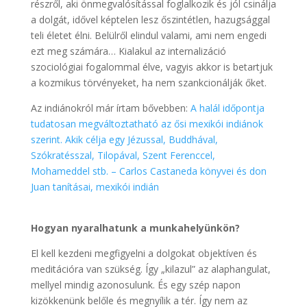
részről, aki önmegvalósítással foglalkozik és jól csinálja
a dolgát, idővel képtelen lesz őszintétlen, hazugsággal
teli életet élni. Belülről elindul valami, ami nem engedi
ezt meg számára… Kialakul az internalizáció
szociológiai fogalommal élve, vagyis akkor is betartjuk
a kozmikus törvényeket, ha nem szankcionálják őket.
Az indiánokról már írtam bővebben:
A halál időpontja
tudatosan megváltoztatható az ősi mexikói indiánok
szerint. Akik célja egy Jézussal, Buddhával,
Szókratésszal, Tilopával, Szent Ferenccel,
Mohameddel stb. – Carlos Castaneda könyvei és don
Juan tanításai, mexikói indián
Hogyan nyaralhatunk a munkahelyünkön?
El kell kezdeni megfigyelni a dolgokat objektíven és
meditációra van szükség. Így „kilazul” az alaphangulat,
mellyel mindig azonosulunk. És egy szép napon
kizökkenünk belőle és megnyílik a tér. Így nem az