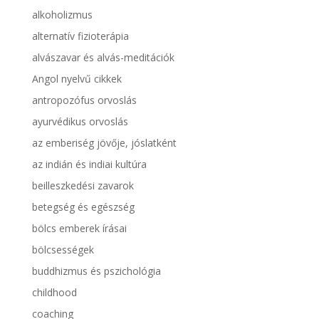
alkoholizmus
alternatív fizioterápia
alvászavar és alvás-meditációk
Angol nyelvű cikkek
antropozófus orvoslás
ayurvédikus orvoslás
az emberiség jövője, jóslatként
az indián és indiai kultúra
beilleszkedési zavarok
betegség és egészség
bölcs emberek írásai
bölcsességek
buddhizmus és pszichológia
childhood
coaching