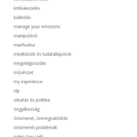
kritikakezelés
kukkolás
manage your emotions
manipuláció
marihuána
meditációk és tudatállapotok
megvilágosodás
művészet
my experience
nlp
oktatás és politika
öngyilkosság
önismeret, önmegvalósítás
önismereti problémák
paleo-low carb