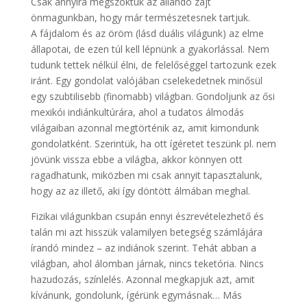
Csak annyira megszoktuk az állandó zajt
önmagunkban, hogy már természetesnek tartjuk.
A fájdalom és az öröm (lásd duális világunk) az elme
állapotai, de ezen túl kell lépnünk a gyakorlással. Nem
tudunk tettek nélkül élni, de felelőséggel tartozunk ezek
iránt. Egy gondolat valójában cselekedetnek minősül
egy szubtilisebb (finomabb) világban. Gondoljunk az ősi
mexikói indiánkultúrára, ahol a tudatos álmodás
világaiban azonnal megtörténik az, amit kimondunk
gondolatként. Szerintük, ha ott ígéretet teszünk pl. nem
jövünk vissza ebbe a világba, akkor könnyen ott
ragadhatunk, miközben mi csak annyit tapasztalunk,
hogy az az illető, aki így döntött álmában meghal.
Fizikai világunkban csupán ennyi észrevételezhető és
talán mi azt hisszük valamilyen betegség számlájára
írandó mindez – az indiánok szerint. Tehát abban a
világban, ahol álomban járnak, nincs teketória. Nincs
hazudozás, színlelés. Azonnal megkapjuk azt, amit
kívánunk, gondolunk, ígérünk egymásnak… Más