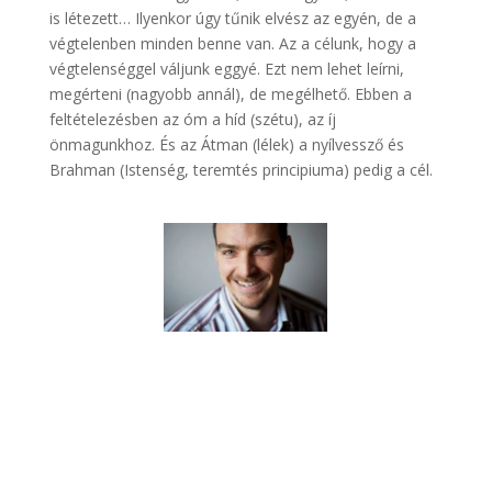
is létezett… Ilyenkor úgy tűnik elvész az egyén, de a
végtelenben minden benne van. Az a célunk, hogy a
végtelenséggel váljunk eggyé. Ezt nem lehet leírni,
megérteni (nagyobb annál), de megélhető. Ebben a
feltételezésben az óm a híd (szétu), az íj
önmagunkhoz. És az Átman (lélek) a nyílvessző és
Brahman (Istenség, teremtés principiuma) pedig a cél.