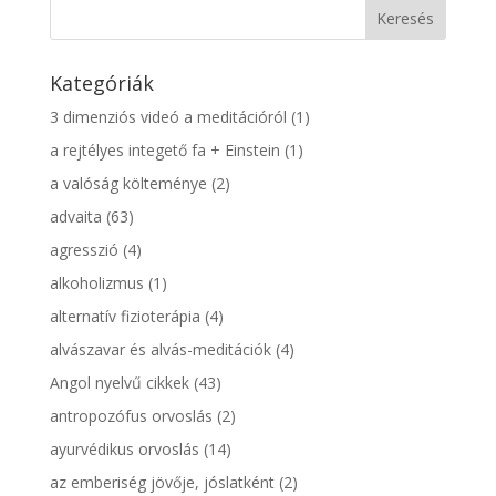
Kategóriák
3 dimenziós videó a meditációról
(1)
a rejtélyes integető fa + Einstein
(1)
a valóság költeménye
(2)
advaita
(63)
agresszió
(4)
alkoholizmus
(1)
alternatív fizioterápia
(4)
alvászavar és alvás-meditációk
(4)
Angol nyelvű cikkek
(43)
antropozófus orvoslás
(2)
ayurvédikus orvoslás
(14)
az emberiség jövője, jóslatként
(2)