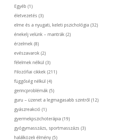
Egyéb
(1)
életvezetés
(3)
elme és a nyugati, keleti pszichológia
(32)
énekelj velünk – mantrák
(2)
érzelmek
(8)
evészavarok
(2)
félelmek nélkül
(3)
Filozófiai cikkek
(211)
függőség nélkül
(4)
gerincproblémák
(5)
guru – üzenet a legmagasabb szintről
(12)
gyászreakció
(1)
gyermekpszichoterápia
(19)
gyógymasszázs, sportmasszázs
(3)
halálközeli élmény
(5)