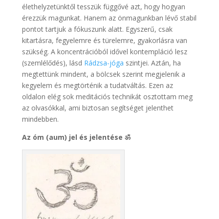
élethelyzetünktől tesszük függővé azt, hogy hogyan
érezzük magunkat. Hanem az önmagunkban lévő stabil
pontot tartjuk a fókuszunk alatt. Egyszerű, csak
kitartásra, fegyelemre és türelemre, gyakorlásra van
szükség. A koncentrációból idővel kontempláció lesz
(szemlélődés), lásd
Rádzsa-jóga
szintjei. Aztán, ha
megtettünk mindent, a bölcsek szerint megjelenik a
kegyelem és megtörténik a tudatváltás. Ezen az
oldalon elég sok meditációs technikát osztottam meg
az olvasókkal, ami biztosan segítséget jelenthet
mindebben.
Az óm (aum) jel és jelentése ॐ