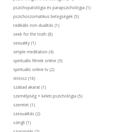
pszichopatológia és parapszichológia
(1)
pszichoszomatikus betegségek
(5)
radikális non-dualitás
(1)
seek for the truth
(8)
sexuality
(1)
simple meditation
(4)
spirituális filmek online
(3)
spirituális online tv
(2)
stressz
(16)
szabad akarat
(1)
személyiség + keleti pszichológia
(5)
szeretet
(1)
szexualitás
(2)
szingli
(1)
szorongás
(2)