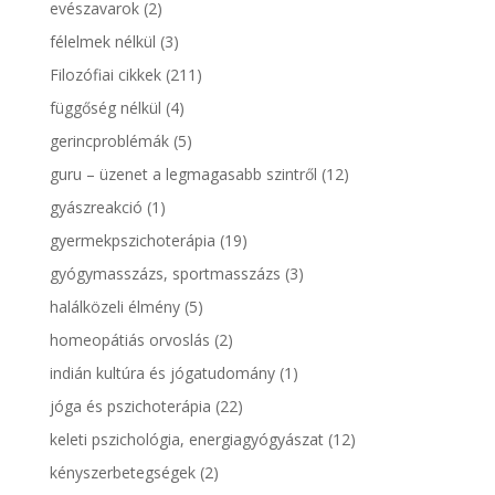
evészavarok
(2)
félelmek nélkül
(3)
Filozófiai cikkek
(211)
függőség nélkül
(4)
gerincproblémák
(5)
guru – üzenet a legmagasabb szintről
(12)
gyászreakció
(1)
gyermekpszichoterápia
(19)
gyógymasszázs, sportmasszázs
(3)
halálközeli élmény
(5)
homeopátiás orvoslás
(2)
indián kultúra és jógatudomány
(1)
jóga és pszichoterápia
(22)
keleti pszichológia, energiagyógyászat
(12)
kényszerbetegségek
(2)