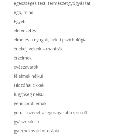
egészséges test, természetgyógyászat
ego, mind
Egyéb
életvezetés
elme és a nyugati, keleti pszichológia
énekelj velünk – mantrák
érzelmek
evészavarok
félelmek nélkül
Filozófiai cikkek
függőség nélkül
gerincproblémák
guru – üzenet a legmagasabb szintről
gyászreakció
gyermekpszichoterápia