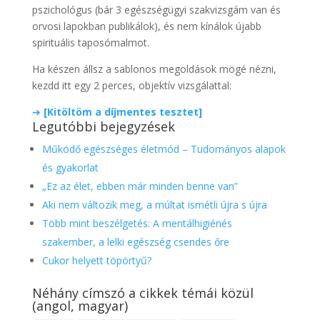
pszichológus (bár 3 egészségügyi szakvizsgám van és
orvosi lapokban publikálok), és nem kínálok újabb
spirituális taposómalmot.
Ha készen állsz a sablonos megoldások mögé nézni,
kezdd itt egy 2 perces, objektív vizsgálattal:
➔
[Kitöltöm a díjmentes tesztet]
Legutóbbi bejegyzések
Működő egészséges életmód – Tudományos alapok
és gyakorlat
„Ez az élet, ebben már minden benne van”
Aki nem változik meg, a múltat ismétli újra s újra
Több mint beszélgetés: A mentálhigiénés
szakember, a lelki egészség csendes őre
Cukor helyett töpörtyű?
Néhány címszó a cikkek témái közül
(angol, magyar)