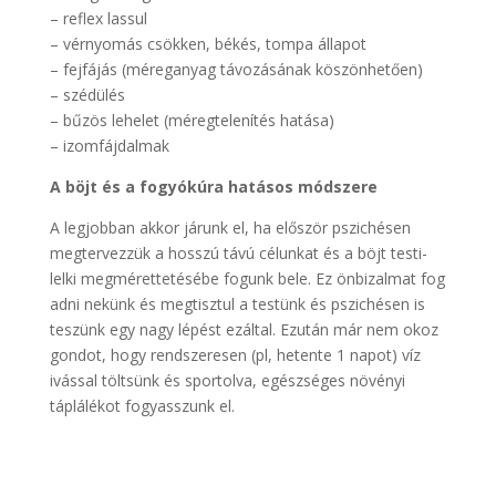
– reflex lassul
– vérnyomás csökken, békés, tompa állapot
– fejfájás (méreganyag távozásának köszönhetően)
– szédülés
– bűzös lehelet (méregtelenítés hatása)
– izomfájdalmak
A böjt és a fogyókúra hatásos módszere
A legjobban akkor járunk el, ha először pszichésen
megtervezzük a hosszú távú célunkat és a böjt testi-
lelki megmérettetésébe fogunk bele. Ez önbizalmat fog
adni nekünk és megtisztul a testünk és pszichésen is
teszünk egy nagy lépést ezáltal. Ezután már nem okoz
gondot, hogy rendszeresen (pl, hetente 1 napot) víz
ivással töltsünk és sportolva, egészséges növényi
táplálékot fogyasszunk el.