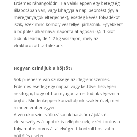
Érdemes ráhangolódni. Ha valaki éppen egy betegség
állapotában van, vagy kihagyja a napi beöntést (így a
méreganyagok elterjednek), esetleg kevés folyadékot
iszik, ezek mind komoly veszéllyel járhatnak. Egyébként
a böjtölés alkalmával naponta átlagosan 0,5-1 kilót
tudunk leadni, de 1-2 kg visszajön, mely az
elraktározott tartalékunk.
Hogyan csináljuk a böjtöt?
Sok pihenésre van szüksége az idegrendszernek.
Érdemes esetleg egy nappal vagy kettővel hétvégén
nekifogni, hogy otthon nyugodtan el tudjuk végezni a
böjtöt. Mindenképpen konzultáljunk szakértővel, mert
minden ember egyedi.
A vércukorszint változásának hatására ájulás és
életveszélyes állapotok is felléphetnek, ezért fontos a
folyamatos orvos által elvégzett kontroll hosszabb
böjtölés esetén.