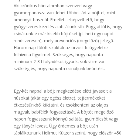
Aki krónikus bántalomban szenved vagy
gyomorpanasza van, lehet többet árt a böjttel, mint
amennyit használ. Emellett elképzelhető, hogy
gyógyszeres kezelés alatt állunk stb. Függ attól is, hogy
csináltunk-e már kisebb böjtöket (pl. heti egy napot
rendszeresen), mely prevenciós (megelőző) jellegű.
Három nap fölött szokták az orvosi felügyeletre
felhívni a figyelmet. Szükséges, hogy naponta
minimum 2-3 l folyadékot igyunk, sok vízre van
szükség és, hogy naponta csináljunk beöntést.
Egy-két nappal a böjt megkezdése előtt javasolt a
húsokat (akár egy egész életre), tejtermékeket
étkezésünkből kiiktatni, és csökkenteni az olajos
magvak, babfélék fogyasztását. A böjtöt megelőző
napon fogyasszunk könnyű salátát, gyümölcsöt vagy
egy tányér levest. Úgy érdemes a böjt után
táplálkoznunk Hellmut Kützer szerint, hogy először 450