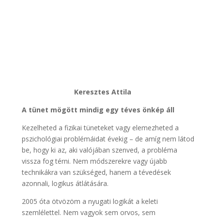
Keresztes Attila
A tünet mögött mindig egy téves önkép áll
Kezelheted a fizikai tüneteket vagy elemezheted a
pszichológiai problémáidat évekig – de amíg nem látod
be, hogy ki az, aki valójában szenved, a probléma
vissza fog térni. Nem módszerekre vagy újabb
technikákra van szükséged, hanem a tévedések
azonnali, logikus átlátására.
2005 óta ötvözöm a nyugati logikát a keleti
szemlélettel. Nem vagyok sem orvos, sem