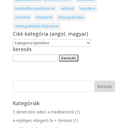
tudatváltás meditációval
vallások
Vasudeva
érzelmek
önismeret
önmegvalósítás
önmegvalósítás fejlesztése
Cikk kategória (angol, magyar)
Cikk
keresés
kategória
(angol,
Keresés:
magyar)
Kategóriák
3 dimenziós videó a meditációról
(1)
a rejtélyes integető fa + Einstein
(1)