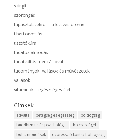
szingli
szorongás
tapasztalatokról – a létezés öröme
tibeti orvoslás
tisztítókúra
tudatos álmodás
tudatváltás meditációval
tudományok, vallások és művészetek
vallások
vitaminok – egészséges élet
Címkék
advaita
betegség és egészség
boldogság
buddhizmus és pszichológia
bölcsességek
bölcs mondások
depresszió kontra boldogság