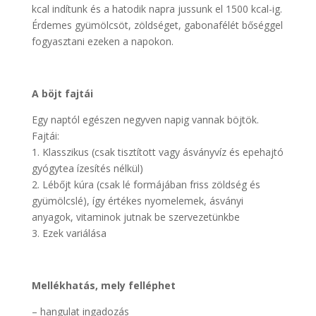
kcal indítunk és a hatodik napra jussunk el 1500 kcal-ig.
Érdemes gyümölcsöt, zöldséget, gabonafélét bőséggel
fogyasztani ezeken a napokon.
A böjt fajtái
Egy naptól egészen negyven napig vannak böjtök.
Fajtái:
1. Klasszikus (csak tisztított vagy ásványvíz és epehajtó
gyógytea ízesítés nélkül)
2. Lébőjt kúra (csak lé formájában friss zöldség és
gyümölcslé), így értékes nyomelemek, ásványi
anyagok, vitaminok jutnak be szervezetünkbe
3. Ezek variálása
Mellékhatás, mely felléphet
– hangulat ingadozás