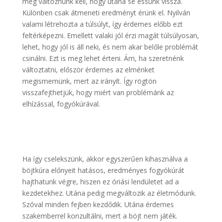
még változnunk kell, hogy utána se essünk vissza.
Különben csak átmeneti eredményt érünk el. Nyilván
valami létrehozta a túlsúlyt, így érdemes előbb ezt
feltérképezni. Emellett valaki jól érzi magát túlsúlyosan,
lehet, hogy jól is áll neki, és nem akar belőle problémát
csinálni. Ezt is meg lehet érteni. Ám, ha szeretnénk
változtatni, először érdemes az elménket
megismernünk, mert az irányít. Így rögtön
visszafejthetjük, hogy miért van problémánk az
elhízással, fogyókúrával.
Ha így cselekszünk, akkor egyszerűen kihasználva a
böjtkúra előnyeit hatásos, eredményes fogyókúrát
hajthatunk végre, hiszen ez óriási lendületet ad a
kezdetekhez. Utána pedig megváltozik az életmódunk.
Szóval minden fejben kezdődik. Utána érdemes
szakemberrel konzultálni, mert a böjt nem játék.