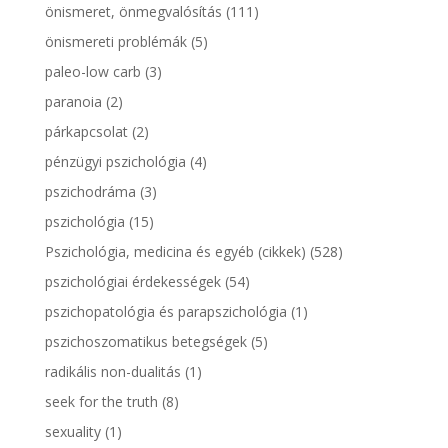
önismeret, önmegvalósítás
(111)
önismereti problémák
(5)
paleo-low carb
(3)
paranoia
(2)
párkapcsolat
(2)
pénzügyi pszichológia
(4)
pszichodráma
(3)
pszichológia
(15)
Pszichológia, medicina és egyéb (cikkek)
(528)
pszichológiai érdekességek
(54)
pszichopatológia és parapszichológia
(1)
pszichoszomatikus betegségek
(5)
radikális non-dualitás
(1)
seek for the truth
(8)
sexuality
(1)