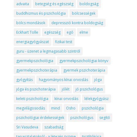
advaita
betegség és egészség
boldogság
buddhizmus és pszichológia
bölcsességek
bölcs mondások
depresszió kontra boldogság
Eckhart Tolle
egészség
egó
elme
energiagyógyászat
fizikai test
guru - üzenet a legmagasabb szintről
gyermekpszichológia
gyermekpszichológiai könyv
gyermekpszichoterápia
gyermek pszichoterápia
gyógyítás
hagyományos kínai orvoslás
jóga
jóga és pszichoterápia
jólét
jó pszichológus
keleti pszichológia
kínai orvoslás
lélekgyógyász
megvilágosodás
mind
Osho
pszichológia
pszichológiai érdekességek
pszichológus
segítő
Sri Vasudeva
szabadság
tapasztalatokról - a létezés öröme
tisztítókúra