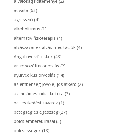
a valóság költeménye
(2)
advaita
(63)
agresszió
(4)
alkoholizmus
(1)
alternatív fizioterápia
(4)
alvászavar és alvás-meditációk
(4)
Angol nyelvű cikkek
(43)
antropozófus orvoslás
(2)
ayurvédikus orvoslás
(14)
az emberiség jövője, jóslatként
(2)
az indián és indiai kultúra
(2)
beilleszkedési zavarok
(1)
betegség és egészség
(27)
bölcs emberek írásai
(5)
bölcsességek
(13)