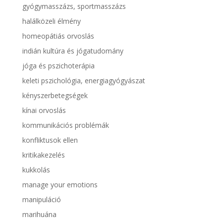
gyógymasszázs, sportmasszázs
halálközeli élmény
homeopátiás orvoslás
indián kultúra és jógatudomány
jóga és pszichoterápia
keleti pszichológia, energiagyógyászat
kényszerbetegségek
kínai orvoslás
kommunikációs problémák
konfliktusok ellen
kritikakezelés
kukkolás
manage your emotions
manipuláció
marihuána