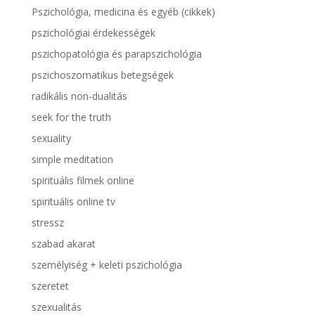
Pszichológia, medicina és egyéb (cikkek)
pszichológiai érdekességek
pszichopatológia és parapszichológia
pszichoszomatikus betegségek
radikális non-dualitás
seek for the truth
sexuality
simple meditation
spirituális filmek online
spirituális online tv
stressz
szabad akarat
személyiség + keleti pszichológia
szeretet
szexualitás