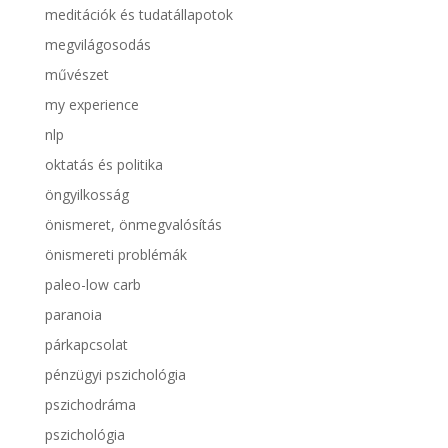
meditációk és tudatállapotok
megvilágosodás
művészet
my experience
nlp
oktatás és politika
öngyilkosság
önismeret, önmegvalósítás
önismereti problémák
paleo-low carb
paranoia
párkapcsolat
pénzügyi pszichológia
pszichodráma
pszichológia