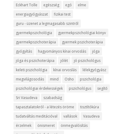
Eckhart Tolle
egészség
egó
elme
energiagyógyászat
fizikai test
guru - üzenet a legmagasabb szintről
gyermekpszichológia
gyermekpszichológiai könyv
gyermekpszichoterápia
gyermek pszichoterápia
gyógyítás
hagyományos kínai orvoslás
jóga
jóga és pszichoterápia
jólét
jó pszichológus
keleti pszichológia
kínai orvoslás
lélekgyógyász
megvilágosodás
mind
Osho
pszichológia
pszichológiai érdekességek
pszichológus
segítő
Sri Vasudeva
szabadság
tapasztalatokról - a létezés öröme
tisztítókúra
tudatváltás meditációval
vallások
Vasudeva
érzelmek
önismeret
önmegvalósítás