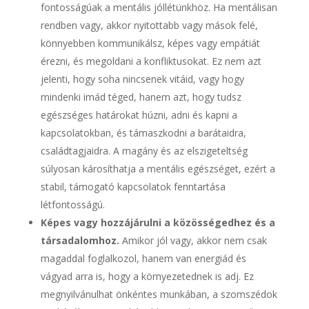
fontosságúak a mentális jóllétünkhöz. Ha mentálisan
rendben vagy, akkor nyitottabb vagy mások felé,
könnyebben kommunikálsz, képes vagy empátiát
érezni, és megoldani a konfliktusokat. Ez nem azt
jelenti, hogy soha nincsenek vitáid, vagy hogy
mindenki imád téged, hanem azt, hogy tudsz
egészséges határokat húzni, adni és kapni a
kapcsolatokban, és támaszkodni a barátaidra,
családtagjaidra. A magány és az elszigeteltség
súlyosan károsíthatja a mentális egészséget, ezért a
stabil, támogató kapcsolatok fenntartása
létfontosságú.
Képes vagy hozzájárulni a közösségedhez és a
társadalomhoz.
Amikor jól vagy, akkor nem csak
magaddal foglalkozol, hanem van energiád és
vágyad arra is, hogy a környezetednek is adj. Ez
megnyilvánulhat önkéntes munkában, a szomszédok