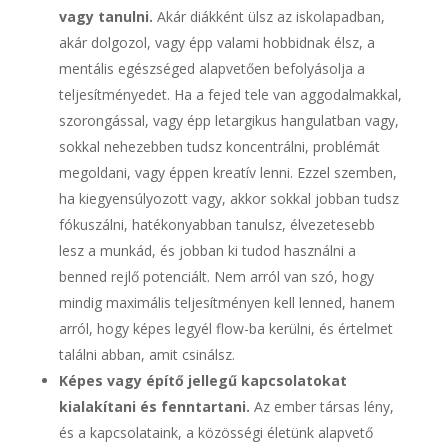
vagy tanulni.
Akár diákként ülsz az iskolapadban,
akár dolgozol, vagy épp valami hobbidnak élsz, a
mentális egészséged alapvetően befolyásolja a
teljesítményedet. Ha a fejed tele van aggodalmakkal,
szorongással, vagy épp letargikus hangulatban vagy,
sokkal nehezebben tudsz koncentrálni, problémát
megoldani, vagy éppen kreatív lenni. Ezzel szemben,
ha kiegyensúlyozott vagy, akkor sokkal jobban tudsz
fókuszálni, hatékonyabban tanulsz, élvezetesebb
lesz a munkád, és jobban ki tudod használni a
benned rejlő potenciált. Nem arról van szó, hogy
mindig maximális teljesítményen kell lenned, hanem
arról, hogy képes legyél flow-ba kerülni, és értelmet
találni abban, amit csinálsz.
Képes vagy építő jellegű kapcsolatokat
kialakítani és fenntartani.
Az ember társas lény,
és a kapcsolataink, a közösségi életünk alapvető