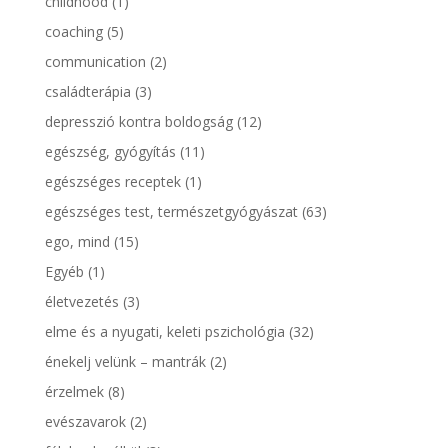
childhood
(1)
coaching
(5)
communication
(2)
családterápia
(3)
depresszió kontra boldogság
(12)
egészség, gyógyítás
(11)
egészséges receptek
(1)
egészséges test, természetgyógyászat
(63)
ego, mind
(15)
Egyéb
(1)
életvezetés
(3)
elme és a nyugati, keleti pszichológia
(32)
énekelj velünk – mantrák
(2)
érzelmek
(8)
evészavarok
(2)