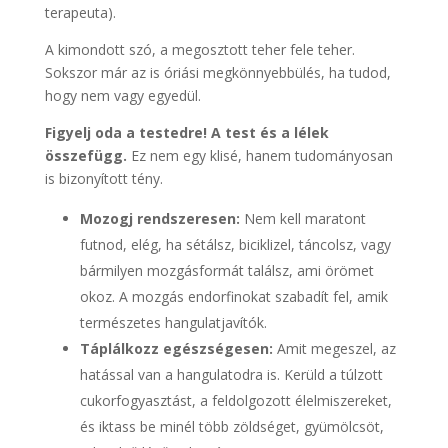
terapeuta).
A kimondott szó, a megosztott teher fele teher.
Sokszor már az is óriási megkönnyebbülés, ha tudod,
hogy nem vagy egyedül.
Figyelj oda a testedre! A test és a lélek
összefügg.
Ez nem egy klisé, hanem tudományosan
is bizonyított tény.
Mozogj rendszeresen:
Nem kell maratont
futnod, elég, ha sétálsz, biciklizel, táncolsz, vagy
bármilyen mozgásformát találsz, ami örömet
okoz. A mozgás endorfinokat szabadít fel, amik
természetes hangulatjavítók.
Táplálkozz egészségesen:
Amit megeszel, az
hatással van a hangulatodra is. Kerüld a túlzott
cukorfogyasztást, a feldolgozott élelmiszereket,
és iktass be minél több zöldséget, gyümölcsöt,