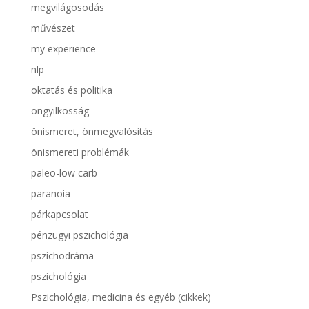
megvilágosodás
művészet
my experience
nlp
oktatás és politika
öngyilkosság
önismeret, önmegvalósítás
önismereti problémák
paleo-low carb
paranoia
párkapcsolat
pénzügyi pszichológia
pszichodráma
pszichológia
Pszichológia, medicina és egyéb (cikkek)