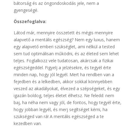
bátorság és az öngondoskodás jele, nem a
gyengeségé.
Összefoglalva:
Látod már, mennyire összetett és mégis mennyire
alapvető a mentális egészség? Nem egy luxus, hanem
egy alapvető emberi szükséglet, ami nélkül a tested
sem tud optimálisan működni, és az életed sem lehet
teljes. Foglalkozz vele tudatosan, akárcsak a fizikai
egészségeddel. Figyelj a jelzésekre, és tegyél érte
minden nap, hogy jól legyél. Mert ha rendben van a
fejedben és a lelkedben, akkor sokkal könnyebben
veszed az akadályokat, élvezed a szépségeket, és egy
igazán boldog, teljes életet élhetsz. Ne feledd: nem
baj, ha néha nem vagy jól, de fontos, hogy tegyél érte,
hogy jobban legyél, és merj segítséget kérni, ha
szükséged van rá! A mentális egészséged a te
kezedben van.