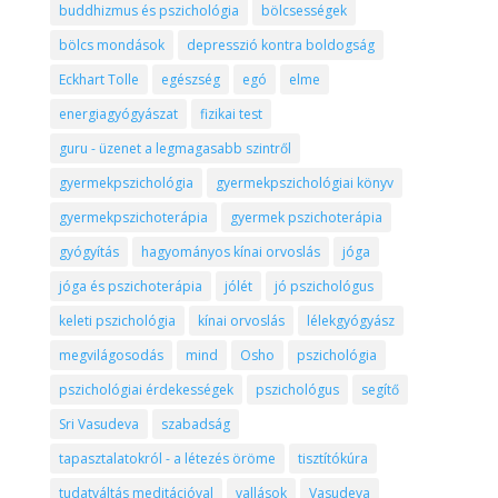
buddhizmus és pszichológia
bölcsességek
bölcs mondások
depresszió kontra boldogság
Eckhart Tolle
egészség
egó
elme
energiagyógyászat
fizikai test
guru - üzenet a legmagasabb szintről
gyermekpszichológia
gyermekpszichológiai könyv
gyermekpszichoterápia
gyermek pszichoterápia
gyógyítás
hagyományos kínai orvoslás
jóga
jóga és pszichoterápia
jólét
jó pszichológus
keleti pszichológia
kínai orvoslás
lélekgyógyász
megvilágosodás
mind
Osho
pszichológia
pszichológiai érdekességek
pszichológus
segítő
Sri Vasudeva
szabadság
tapasztalatokról - a létezés öröme
tisztítókúra
tudatváltás meditációval
vallások
Vasudeva