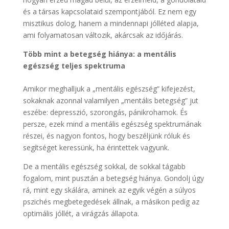
és a társas kapcsolataid szempontjából. Ez nem egy
misztikus dolog, hanem a mindennapi jólléted alapja,
ami folyamatosan változik, akárcsak az időjárás.
Több mint a betegség hiánya: a mentális
egészség teljes spektruma
Amikor meghalljuk a „mentális egészség” kifejezést,
sokaknak azonnal valamilyen „mentális betegség” jut
eszébe: depresszió, szorongás, pánikrohamok. És
persze, ezek mind a mentális egészség spektrumának
részei, és nagyon fontos, hogy beszéljünk róluk és
segítséget keressünk, ha érintettek vagyunk.
De a mentális egészség sokkal, de sokkal tágabb
fogalom, mint pusztán a betegség hiánya. Gondolj úgy
rá, mint egy skálára, aminek az egyik végén a súlyos
pszichés megbetegedések állnak, a másikon pedig az
optimális jóllét, a virágzás állapota.