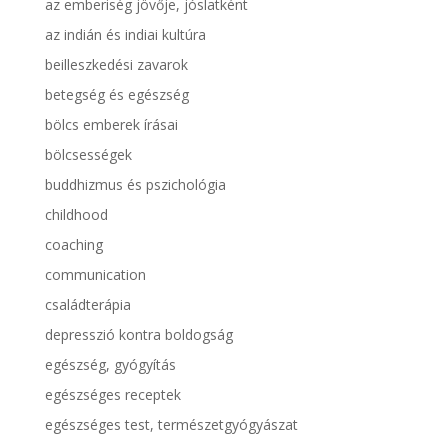
az emberiség jövője, jóslatként
az indián és indiai kultúra
beilleszkedési zavarok
betegség és egészség
bölcs emberek írásai
bölcsességek
buddhizmus és pszichológia
childhood
coaching
communication
családterápia
depresszió kontra boldogság
egészség, gyógyítás
egészséges receptek
egészséges test, természetgyógyászat