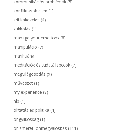
kommunikációs problémák
(5)
konfliktusok ellen
(1)
kritikakezelés
(4)
kukkolás
(1)
manage your emotions
(8)
manipuláció
(7)
marihuána
(1)
meditációk és tudatállapotok
(7)
megvilágosodás
(9)
művészet
(1)
my experience
(8)
nlp
(1)
oktatás és politika
(4)
öngyilkosság
(1)
önismeret, önmegvalósítás
(111)