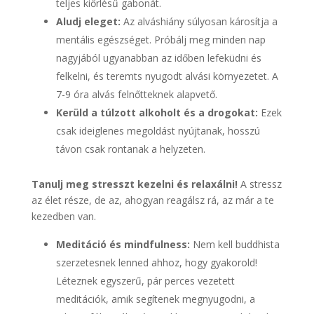
teljes kiőrlésű gabonát.
Aludj eleget:
Az alváshiány súlyosan károsítja a
mentális egészséget. Próbálj meg minden nap
nagyjából ugyanabban az időben lefeküdni és
felkelni, és teremts nyugodt alvási környezetet. A
7-9 óra alvás felnőtteknek alapvető.
Kerüld a túlzott alkoholt és a drogokat:
Ezek
csak ideiglenes megoldást nyújtanak, hosszú
távon csak rontanak a helyzeten.
Tanulj meg stresszt kezelni és relaxálni!
A stressz
az élet része, de az, ahogyan reagálsz rá, az már a te
kezedben van.
Meditáció és mindfulness:
Nem kell buddhista
szerzetesnek lenned ahhoz, hogy gyakorold!
Léteznek egyszerű, pár perces vezetett
meditációk, amik segítenek megnyugodni, a