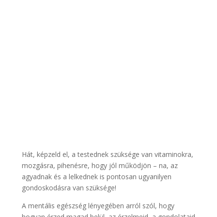
Hát, képzeld el, a testednek szüksége van vitaminokra,
mozgásra, pihenésre, hogy jól működjön – na, az
agyadnak és a lelkednek is pontosan ugyanilyen
gondoskodásra van szüksége!
A mentális egészség lényegében arról szól, hogy
hogyan érzed magad belül, az érzelmeid, a gondolataid