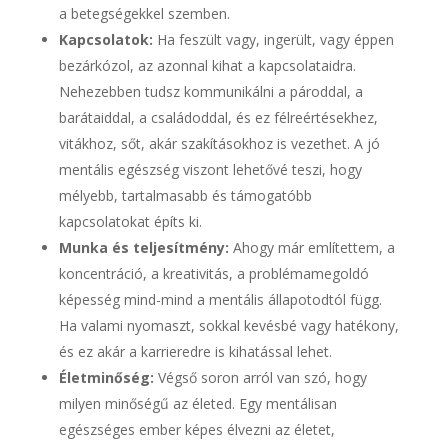
a betegségekkel szemben.
Kapcsolatok:
Ha feszült vagy, ingerült, vagy éppen
bezárkózol, az azonnal kihat a kapcsolataidra.
Nehezebben tudsz kommunikálni a pároddal, a
barátaiddal, a családoddal, és ez félreértésekhez,
vitákhoz, sőt, akár szakításokhoz is vezethet. A jó
mentális egészség viszont lehetővé teszi, hogy
mélyebb, tartalmasabb és támogatóbb
kapcsolatokat építs ki.
Munka és teljesítmény:
Ahogy már említettem, a
koncentráció, a kreativitás, a problémamegoldó
képesség mind-mind a mentális állapotodtól függ.
Ha valami nyomaszt, sokkal kevésbé vagy hatékony,
és ez akár a karrieredre is kihatással lehet.
Életminőség:
Végső soron arról van szó, hogy
milyen minőségű az életed. Egy mentálisan
egészséges ember képes élvezni az életet,