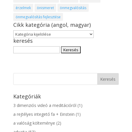
érzelmek
önismeret
önmegvalósítás
önmegvalósítás fejlesztése
Cikk kategória (angol, magyar)
Cikk
keresés
kategória
(angol,
Keresés:
magyar)
Kategóriák
3 dimenziós videó a meditációról
(1)
a rejtélyes integető fa + Einstein
(1)
a valóság költeménye
(2)
advaita
(63)