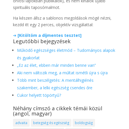
orvosi lapokban publikálok), és nem kínálok újabb
spirituális taposómalmot.
Ha készen állsz a sablonos megoldások mögé nézni,
kezdd itt egy 2 perces, objektív vizsgálattal:
➔
[Kitöltöm a díjmentes tesztet]
Legutóbbi bejegyzések
Működő egészséges életmód – Tudományos alapok
és gyakorlat
„Ez az élet, ebben már minden benne van”
Aki nem változik meg, a múltat ismétli újra s újra
Több mint beszélgetés: A mentálhigiénés
szakember, a lelki egészség csendes őre
Cukor helyett töpörtyű?
Néhány címszó a cikkek témái közül
(angol, magyar)
advaita
betegség és egészség
boldogság