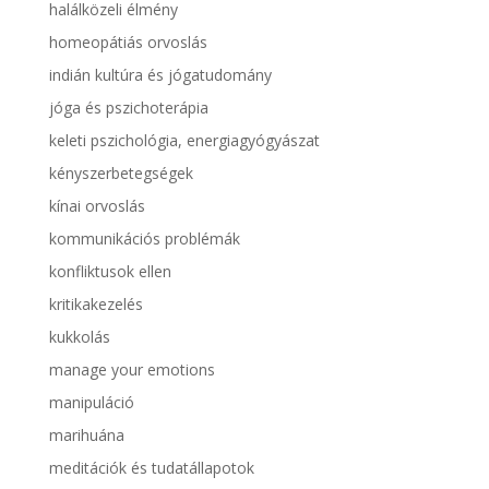
halálközeli élmény
homeopátiás orvoslás
indián kultúra és jógatudomány
jóga és pszichoterápia
keleti pszichológia, energiagyógyászat
kényszerbetegségek
kínai orvoslás
kommunikációs problémák
konfliktusok ellen
kritikakezelés
kukkolás
manage your emotions
manipuláció
marihuána
meditációk és tudatállapotok