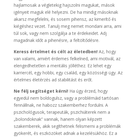
hajlamosak a végletekig hajszolni magukat, mások
igényeit maguk elé helyezni. De ha mindig másoknak
akarsz megfelelni, és sosem pihensz, az kimerítő és
kiégéshez vezet. Tanulj meg nemet mondani arra, ami
túl sok, vagy nem szolgálja a te érdekeidet. Adj
magadnak időt a pihenésre, a feltöltődésre.
Keress értelmet és célt az életedben!
Az, hogy
van valami, amiért érdemes felkelned, ami motivál, az
elengedhetetlen a mentális jólléthez. Ez lehet egy
karriercél, egy hobbi, egy család, egy közösségi ügy. Az
értelmes életérzés ad stabilitást és erőt.
Ne félj segítséget kérni!
Ha úgy érzed, hogy
egyedül nem boldogulsz, vagy a problémáid tartósan
fennállnak, ne habozz szakemberhez fordulni. A
pszichológusok, terapeuták, pszichiáterek nem a
„bolondoknak” vannak, hanem olyan képzett
szakemberek, akik segíthetnek felismerni a problémák
gyökerét, és eszközöket adnak a kezelésükhöz. Ez a