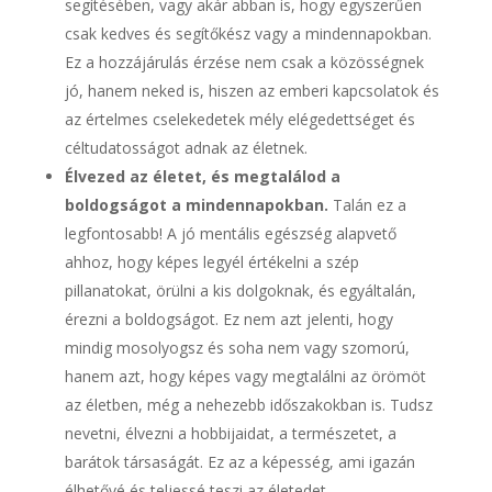
segítésében, vagy akár abban is, hogy egyszerűen
csak kedves és segítőkész vagy a mindennapokban.
Ez a hozzájárulás érzése nem csak a közösségnek
jó, hanem neked is, hiszen az emberi kapcsolatok és
az értelmes cselekedetek mély elégedettséget és
céltudatosságot adnak az életnek.
Élvezed az életet, és megtalálod a
boldogságot a mindennapokban.
Talán ez a
legfontosabb! A jó mentális egészség alapvető
ahhoz, hogy képes legyél értékelni a szép
pillanatokat, örülni a kis dolgoknak, és egyáltalán,
érezni a boldogságot. Ez nem azt jelenti, hogy
mindig mosolyogsz és soha nem vagy szomorú,
hanem azt, hogy képes vagy megtalálni az örömöt
az életben, még a nehezebb időszakokban is. Tudsz
nevetni, élvezni a hobbijaidat, a természetet, a
barátok társaságát. Ez az a képesség, ami igazán
élhetővé és teljessé teszi az életedet.