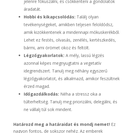
jelenre fókuszálni, és csökkenteni a gondolatok
áradatát.
Hobbi és kikapcsolódás:
Találj olyan
tevékenységeket, amikben teljesen feloldódsz,
amik kizökkentenek a mindennapi mókuskerékből.
Lehet ez festés, olvasás, zenélés, kertészkedés,
bármi, ami örömet okoz és feltölt.
Légzőgyakorlatok:
A mély, lassú légzés
azonnal képes megnyugtatni a vegetatív
idegrendszert. Tanulj meg néhány egyszerű
légzőgyakorlatot, és alkalmazd, amikor feszültnek
érzed magad.
Időgazdálkodás:
Néha a stressz oka a
túlterheltség. Tanulj meg priorizálni, delegálni, és
ne vállalj túl sok mindent.
Határozd meg a határaidat és mondj nemet!
Ez
nagyon fontos, de sokszor nehéz. Az emberek