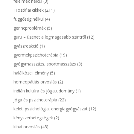
félelmek nélkül
(3)
Filozófiai cikkek
(211)
függőség nélkül
(4)
gerincproblémák
(5)
guru – üzenet a legmagasabb szintről
(12)
gyászreakció
(1)
gyermekpszichoterápia
(19)
gyógymasszázs, sportmasszázs
(3)
halálközeli élmény
(5)
homeopátiás orvoslás
(2)
indián kultúra és jógatudomány
(1)
jóga és pszichoterápia
(22)
keleti pszichológia, energiagyógyászat
(12)
kényszerbetegségek
(2)
kínai orvoslás
(43)