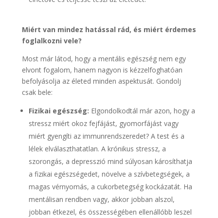
Miért van mindez hatással rád, és miért érdemes
foglalkozni vele?
Most már látod, hogy a mentális egészség nem egy
elvont fogalom, hanem nagyon is kézzelfoghatóan
befolyásolja az életed minden aspektusát. Gondolj
csak bele:
Fizikai egészség:
Elgondolkodtál már azon, hogy a
stressz miért okoz fejfájást, gyomorfájást vagy
miért gyengíti az immunrendszeredet? A test és a
lélek elválaszthatatlan. A krónikus stressz, a
szorongás, a depresszió mind súlyosan károsíthatja
a fizikai egészségedet, növelve a szívbetegségek, a
magas vérnyomás, a cukorbetegség kockázatát. Ha
mentálisan rendben vagy, akkor jobban alszol,
jobban étkezel, és összességében ellenállóbb leszel