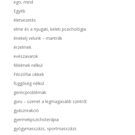
ego, mind
Egyéb
életvezetés
elme és a nyugati, keleti pszichológia
énekelj velünk – mantrák
érzelmek
evészavarok
félelmek nélkül
Filozófiai cikkek
függőség nélkül
gerincproblémák
guru – üzenet a legmagasabb szintről
gyászreakció
gyermekpszichoterápia
gyógymasszázs, sportmasszázs