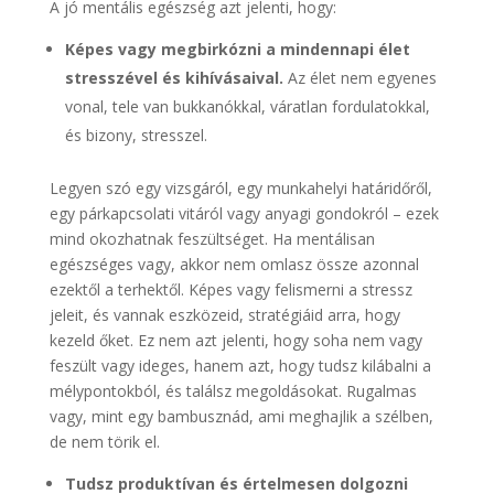
A jó mentális egészség azt jelenti, hogy:
Képes vagy megbirkózni a mindennapi élet
stresszével és kihívásaival.
Az élet nem egyenes
vonal, tele van bukkanókkal, váratlan fordulatokkal,
és bizony, stresszel.
Legyen szó egy vizsgáról, egy munkahelyi határidőről,
egy párkapcsolati vitáról vagy anyagi gondokról – ezek
mind okozhatnak feszültséget. Ha mentálisan
egészséges vagy, akkor nem omlasz össze azonnal
ezektől a terhektől. Képes vagy felismerni a stressz
jeleit, és vannak eszközeid, stratégiáid arra, hogy
kezeld őket. Ez nem azt jelenti, hogy soha nem vagy
feszült vagy ideges, hanem azt, hogy tudsz kilábalni a
mélypontokból, és találsz megoldásokat. Rugalmas
vagy, mint egy bambusznád, ami meghajlik a szélben,
de nem törik el.
Tudsz produktívan és értelmesen dolgozni