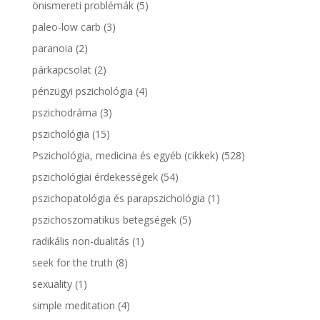
önismereti problémák
(5)
paleo-low carb
(3)
paranoia
(2)
párkapcsolat
(2)
pénzügyi pszichológia
(4)
pszichodráma
(3)
pszichológia
(15)
Pszichológia, medicina és egyéb (cikkek)
(528)
pszichológiai érdekességek
(54)
pszichopatológia és parapszichológia
(1)
pszichoszomatikus betegségek
(5)
radikális non-dualitás
(1)
seek for the truth
(8)
sexuality
(1)
simple meditation
(4)