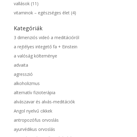
vallások
(11)
vitaminok – egészséges élet
(4)
Kategóriák
3 dimenziós videó a meditációról
a rejtélyes integető fa + Einstein
a valóság költeménye
advaita
agresszió
alkoholizmus
alternatív fizioterápia
alvászavar és alvás-meditációk
Angol nyelvű cikkek
antropozófus orvoslás
ayurvédikus orvoslás