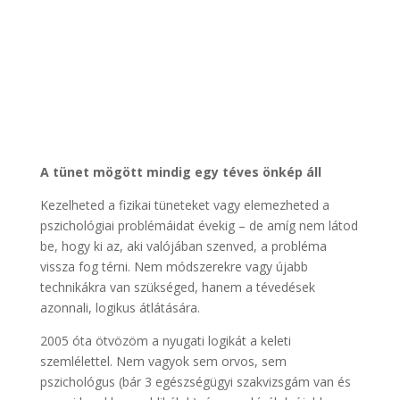
A tünet mögött mindig egy téves önkép áll
Kezelheted a fizikai tüneteket vagy elemezheted a
pszichológiai problémáidat évekig – de amíg nem látod
be, hogy ki az, aki valójában szenved, a probléma
vissza fog térni. Nem módszerekre vagy újabb
technikákra van szükséged, hanem a tévedések
azonnali, logikus átlátására.
2005 óta ötvözöm a nyugati logikát a keleti
szemlélettel. Nem vagyok sem orvos, sem
pszichológus (bár 3 egészségügyi szakvizsgám van és