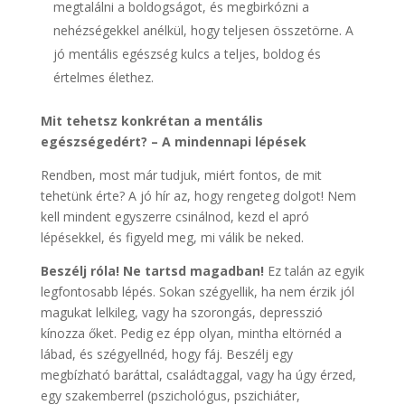
megtalálni a boldogságot, és megbirkózni a
nehézségekkel anélkül, hogy teljesen összetörne. A
jó mentális egészség kulcs a teljes, boldog és
értelmes élethez.
Mit tehetsz konkrétan a mentális
egészségedért? – A mindennapi lépések
Rendben, most már tudjuk, miért fontos, de mit
tehetünk érte? A jó hír az, hogy rengeteg dolgot! Nem
kell mindent egyszerre csinálnod, kezd el apró
lépésekkel, és figyeld meg, mi válik be neked.
Beszélj róla! Ne tartsd magadban!
Ez talán az egyik
legfontosabb lépés. Sokan szégyellik, ha nem érzik jól
magukat lelkileg, vagy ha szorongás, depresszió
kínozza őket. Pedig ez épp olyan, mintha eltörnéd a
lábad, és szégyellnéd, hogy fáj. Beszélj egy
megbízható baráttal, családtaggal, vagy ha úgy érzed,
egy szakemberrel (pszichológus, pszichiáter,