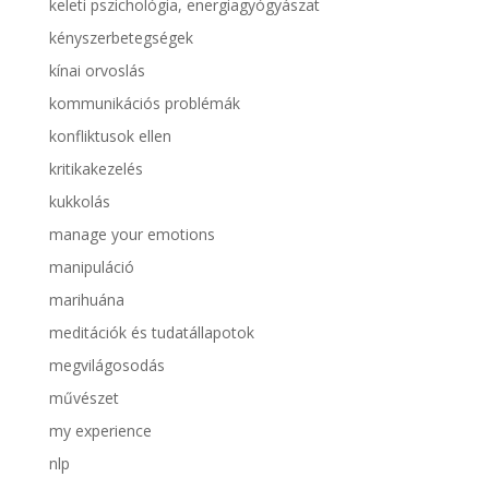
keleti pszichológia, energiagyógyászat
kényszerbetegségek
kínai orvoslás
kommunikációs problémák
konfliktusok ellen
kritikakezelés
kukkolás
manage your emotions
manipuláció
marihuána
meditációk és tudatállapotok
megvilágosodás
művészet
my experience
nlp