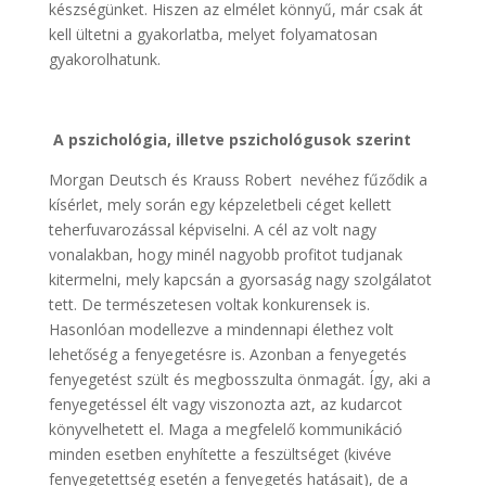
készségünket. Hiszen az elmélet könnyű, már csak át
kell ültetni a gyakorlatba, melyet folyamatosan
gyakorolhatunk.
A pszichológia, illetve pszichológusok szerint
Morgan Deutsch és Krauss Robert nevéhez fűződik a
kísérlet, mely során egy képzeletbeli céget kellett
teherfuvarozással képviselni. A cél az volt nagy
vonalakban, hogy minél nagyobb profitot tudjanak
kitermelni, mely kapcsán a gyorsaság nagy szolgálatot
tett. De természetesen voltak konkurensek is.
Hasonlóan modellezve a mindennapi élethez volt
lehetőség a fenyegetésre is. Azonban a fenyegetés
fenyegetést szült és megbosszulta önmagát. Így, aki a
fenyegetéssel élt vagy viszonozta azt, az kudarcot
könyvelhetett el. Maga a megfelelő kommunikáció
minden esetben enyhítette a feszültséget (kivéve
fenyegetettség esetén a fenyegetés hatásait), de a