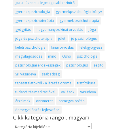
guru - üzenet a legmagasabb szintről
gyermekpszichológia
gyermekpszichológiai könyv
gyermekpszichoterápia
gyermek pszichoterápia
gyógyítás
hagyományos kínai orvoslás
jóga
jóga és pszichoterápia
jólét
jó pszichológus
keleti pszichológia
kínai orvoslás
lélekgyógyász
megvilágosodás
mind
Osho
pszichológia
pszichológiai érdekességek
pszichológus
segítő
Sri Vasudeva
szabadság
tapasztalatokról - a létezés öröme
tisztítókúra
tudatváltás meditációval
vallások
Vasudeva
érzelmek
önismeret
önmegvalósítás
önmegvalósítás fejlesztése
Cikk kategória (angol, magyar)
Cikk