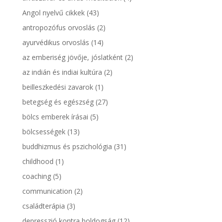
Angol nyelvű cikkek
(43)
antropozófus orvoslás
(2)
ayurvédikus orvoslás
(14)
az emberiség jövője, jóslatként
(2)
az indián és indiai kultúra
(2)
beilleszkedési zavarok
(1)
betegség és egészség
(27)
bölcs emberek írásai
(5)
bölcsességek
(13)
buddhizmus és pszichológia
(31)
childhood
(1)
coaching
(5)
communication
(2)
családterápia
(3)
depresszió kontra boldogság
(12)