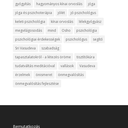
gyógyítás
hagyományos kínai orvoslás
jóga
jóga és pszichoterápia
jólét
jó pszichológus
keleti pszichológia
kínai orvoslás
lélekgyógyász
megvilágosodás
mind
Osho
pszichológia
pszichológiai érdekességek
pszichológus
segítő
Sri Vasudeva
szabadság
tapasztalatokról - a létezés öröme
tisztítókúra
tudatváltás meditációval
vallások
Vasudeva
érzelmek
önismeret
önmegvalósítás
önmegvalósítás fejlesztése
Bemutatkozás