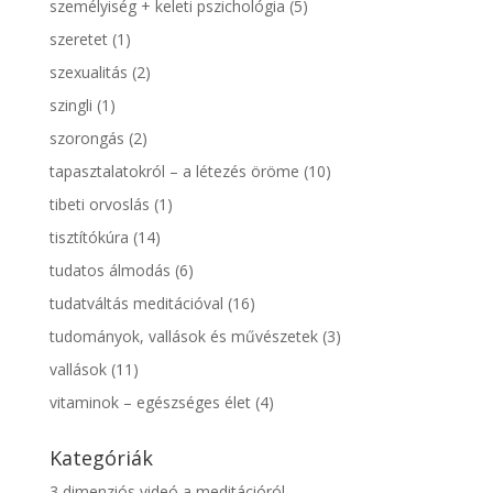
személyiség + keleti pszichológia
(5)
szeretet
(1)
szexualitás
(2)
szingli
(1)
szorongás
(2)
tapasztalatokról – a létezés öröme
(10)
tibeti orvoslás
(1)
tisztítókúra
(14)
tudatos álmodás
(6)
tudatváltás meditációval
(16)
tudományok, vallások és művészetek
(3)
vallások
(11)
vitaminok – egészséges élet
(4)
Kategóriák
3 dimenziós videó a meditációról