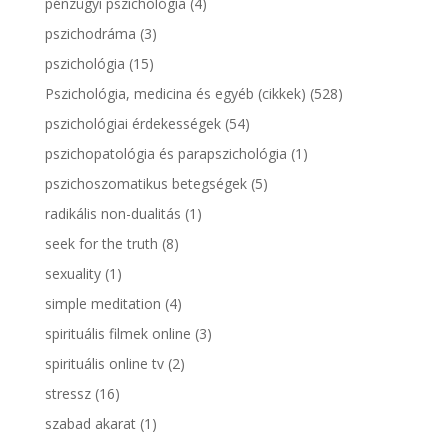
pénzügyi pszichológia
(4)
pszichodráma
(3)
pszichológia
(15)
Pszichológia, medicina és egyéb (cikkek)
(528)
pszichológiai érdekességek
(54)
pszichopatológia és parapszichológia
(1)
pszichoszomatikus betegségek
(5)
radikális non-dualitás
(1)
seek for the truth
(8)
sexuality
(1)
simple meditation
(4)
spirituális filmek online
(3)
spirituális online tv
(2)
stressz
(16)
szabad akarat
(1)