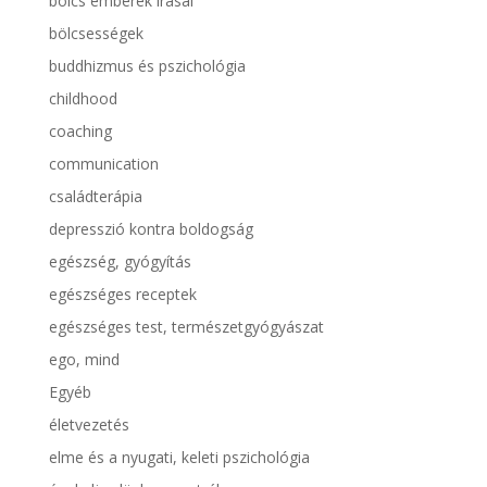
bölcs emberek írásai
bölcsességek
buddhizmus és pszichológia
childhood
coaching
communication
családterápia
depresszió kontra boldogság
egészség, gyógyítás
egészséges receptek
egészséges test, természetgyógyászat
ego, mind
Egyéb
életvezetés
elme és a nyugati, keleti pszichológia