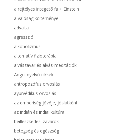
a rejtélyes integető fa + Einstein
a valóság költeménye
advaita
agresszió
alkoholizmus
alternatív fizioterápia
alvászavar és alvás-meditációk
Angol nyelvű cikkek
antropozófus orvoslás
ayurvédikus orvoslás
az emberiség jövője, jóslatként
az indián és indiai kultúra
beilleszkedési zavarok
betegség és egészség