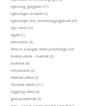
egészség, gyógyítás
(11)
egészséges receptek
(1)
egészséges test, természetgyógyászat
(63)
ego, mind
(15)
Egyéb
(1)
életvezetés
(3)
elme és a nyugati, keleti pszichológia
(32)
énekelj velünk – mantrák
(2)
érzelmek
(8)
evészavarok
(2)
félelmek nélkül
(3)
Filozófiai cikkek
(211)
függőség nélkül
(4)
gerincproblémák
(5)
guru – üzenet a legmagasabb szintről
(12)