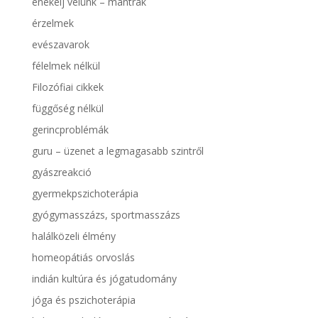
énekelj velünk – mantrák
érzelmek
evészavarok
félelmek nélkül
Filozófiai cikkek
függőség nélkül
gerincproblémák
guru – üzenet a legmagasabb szintről
gyászreakció
gyermekpszichoterápia
gyógymasszázs, sportmasszázs
halálközeli élmény
homeopátiás orvoslás
indián kultúra és jógatudomány
jóga és pszichoterápia