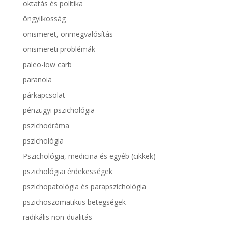
oktatás és politika
öngyilkosság
önismeret, önmegvalósítás
önismereti problémák
paleo-low carb
paranoia
párkapcsolat
pénzügyi pszichológia
pszichodráma
pszichológia
Pszichológia, medicina és egyéb (cikkek)
pszichológiai érdekességek
pszichopatológia és parapszichológia
pszichoszomatikus betegségek
radikális non-dualitás