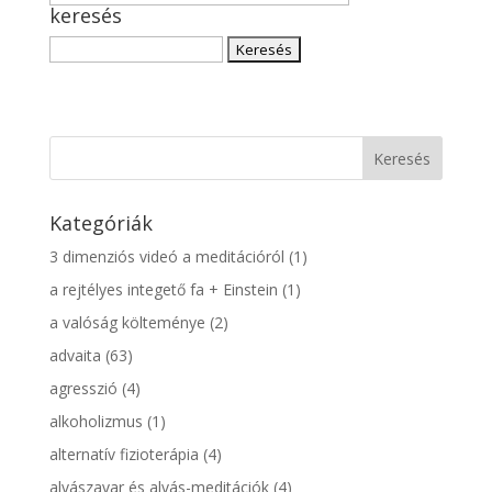
keresés
kategória
(angol,
Keresés:
magyar)
Kategóriák
3 dimenziós videó a meditációról
(1)
a rejtélyes integető fa + Einstein
(1)
a valóság költeménye
(2)
advaita
(63)
agresszió
(4)
alkoholizmus
(1)
alternatív fizioterápia
(4)
alvászavar és alvás-meditációk
(4)