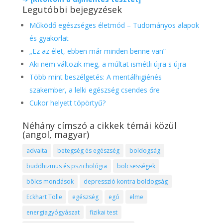
Legutóbbi bejegyzések
Működő egészséges életmód – Tudományos alapok
és gyakorlat
„Ez az élet, ebben már minden benne van”
Aki nem változik meg, a múltat ismétli újra s újra
Több mint beszélgetés: A mentálhigiénés
szakember, a lelki egészség csendes őre
Cukor helyett töpörtyű?
Néhány címszó a cikkek témái közül
(angol, magyar)
advaita
betegség és egészség
boldogság
buddhizmus és pszichológia
bölcsességek
bölcs mondások
depresszió kontra boldogság
Eckhart Tolle
egészség
egó
elme
energiagyógyászat
fizikai test