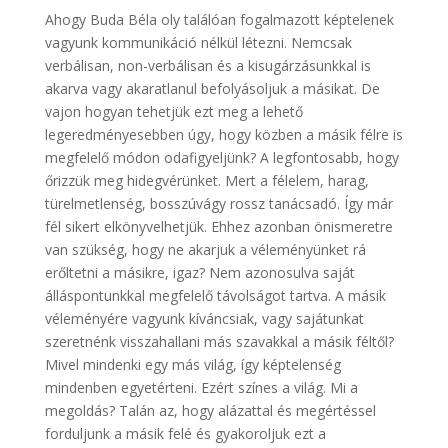
Ahogy Buda Béla oly találóan fogalmazott képtelenek
vagyunk kommunikáció nélkül létezni. Nemcsak
verbálisan, non-verbálisan és a kisugárzásunkkal is
akarva vagy akaratlanul befolyásoljuk a másikat. De
vajon hogyan tehetjük ezt meg a lehető
legeredményesebben úgy, hogy közben a másik félre is
megfelelő módon odafigyeljünk? A legfontosabb, hogy
őrizzük meg hidegvérünket. Mert a félelem, harag,
türelmetlenség, bosszúvágy rossz tanácsadó. Így már
fél sikert elkönyvelhetjük. Ehhez azonban önismeretre
van szükség, hogy ne akarjuk a véleményünket rá
erőltetni a másikre, igaz? Nem azonosulva saját
álláspontunkkal megfelelő távolságot tartva. A másik
véleményére vagyunk kíváncsiak, vagy sajátunkat
szeretnénk visszahallani más szavakkal a másik féltől?
Mivel mindenki egy más világ, így képtelenség
mindenben egyetérteni. Ezért színes a világ. Mi a
megoldás? Talán az, hogy alázattal és megértéssel
forduljunk a másik felé és gyakoroljuk ezt a