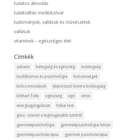
tudatos álmodás
tudatváltás meditációval
tudományok, vallások és művészetek
vallások
vitaminok – egészséges élet
Címkék
advaita
betegség és egészség
boldogság
buddhizmus és pszichológia
bölcsességek
bölcs mondások
depresszió kontra boldogság
Eckhart Tolle
egészség
egó
elme
energiagyógyászat
fizikai test
guru - üzenet a legmagasabb szintről
gyermekpszichológia
gyermekpszichológiai könyv
gyermekpszichoterápia
gyermek pszichoterápia