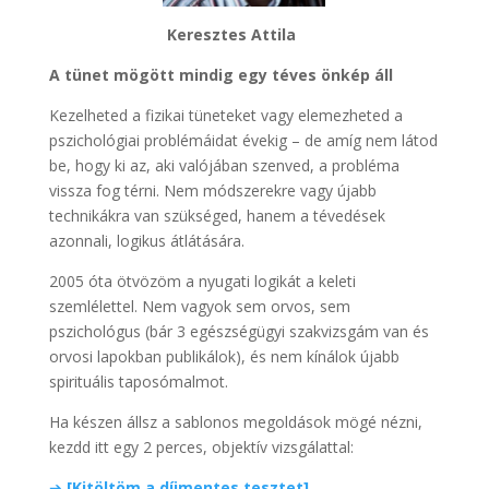
Keresztes Attila
A tünet mögött mindig egy téves önkép áll
Kezelheted a fizikai tüneteket vagy elemezheted a
pszichológiai problémáidat évekig – de amíg nem látod
be, hogy ki az, aki valójában szenved, a probléma
vissza fog térni. Nem módszerekre vagy újabb
technikákra van szükséged, hanem a tévedések
azonnali, logikus átlátására.
2005 óta ötvözöm a nyugati logikát a keleti
szemlélettel. Nem vagyok sem orvos, sem
pszichológus (bár 3 egészségügyi szakvizsgám van és
orvosi lapokban publikálok), és nem kínálok újabb
spirituális taposómalmot.
Ha készen állsz a sablonos megoldások mögé nézni,
kezdd itt egy 2 perces, objektív vizsgálattal:
➔
[Kitöltöm a díjmentes tesztet]