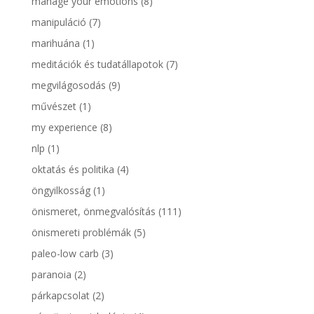
manage your emotions
(8)
manipuláció
(7)
marihuána
(1)
meditációk és tudatállapotok
(7)
megvilágosodás
(9)
művészet
(1)
my experience
(8)
nlp
(1)
oktatás és politika
(4)
öngyilkosság
(1)
önismeret, önmegvalósítás
(111)
önismereti problémák
(5)
paleo-low carb
(3)
paranoia
(2)
párkapcsolat
(2)