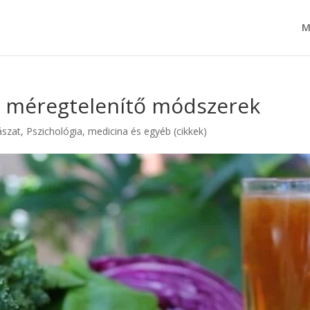
M
i méregtelenítő módszerek
ászat
,
Pszichológia, medicina és egyéb (cikkek)