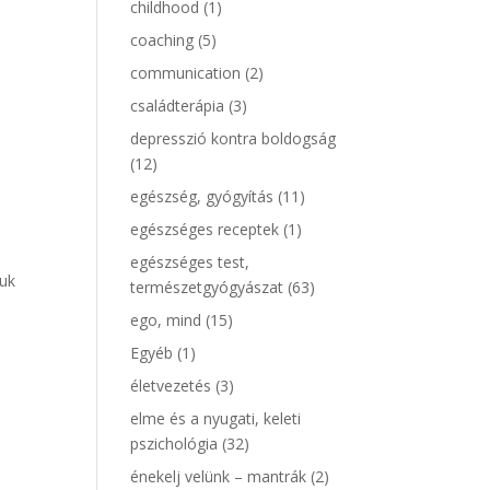
childhood
(1)
coaching
(5)
communication
(2)
családterápia
(3)
depresszió kontra boldogság
(12)
egészség, gyógyítás
(11)
egészséges receptek
(1)
egészséges test,
juk
természetgyógyászat
(63)
ego, mind
(15)
Egyéb
(1)
életvezetés
(3)
elme és a nyugati, keleti
pszichológia
(32)
énekelj velünk – mantrák
(2)