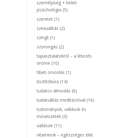
személyiség + keleti
pszichológia
(5)
szeretet
(1)
szexualitás
(2)
szingli
(1)
szorongás
(2)
tapasztalatokról – a létezés
öröme
(10)
tibeti orvoslás
(1)
tisztítókúra
(14)
tudatos álmodás
(6)
tudatváltás meditációval
(16)
tudományok, vallások és
művészetek
(3)
vallások
(11)
vitaminok – egészséges élet