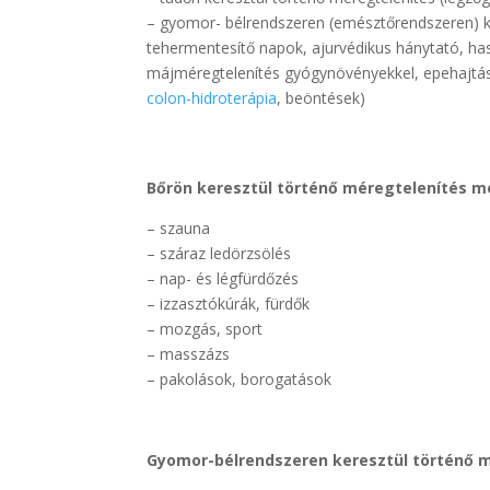
– gyomor- bélrendszeren (emésztőrendszeren) ke
tehermentesítő napok, ajurvédikus hánytató, has
májméregtelenítés gyógynövényekkel, epehajtás,
colon-hidroterápia
, beöntések)
Bőrön keresztül történő méregtelenítés m
– szauna
– száraz ledörzsölés
– nap- és légfürdőzés
– izzasztókúrák, fürdők
– mozgás, sport
– masszázs
– pakolások, borogatások
Gyomor-bélrendszeren keresztül történő m