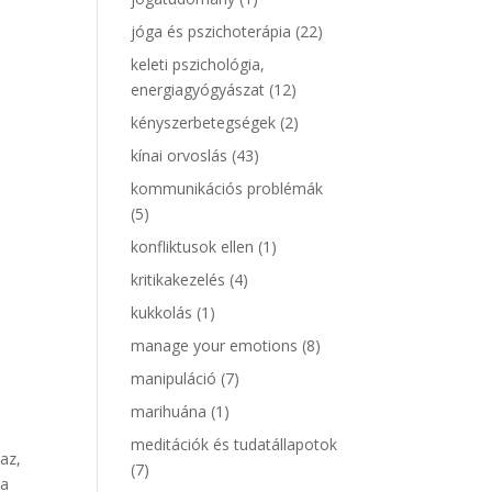
jóga és pszichoterápia
(22)
keleti pszichológia,
energiagyógyászat
(12)
kényszerbetegségek
(2)
kínai orvoslás
(43)
kommunikációs problémák
(5)
konfliktusok ellen
(1)
kritikakezelés
(4)
kukkolás
(1)
manage your emotions
(8)
manipuláció
(7)
marihuána
(1)
meditációk és tudatállapotok
az,
(7)
 a