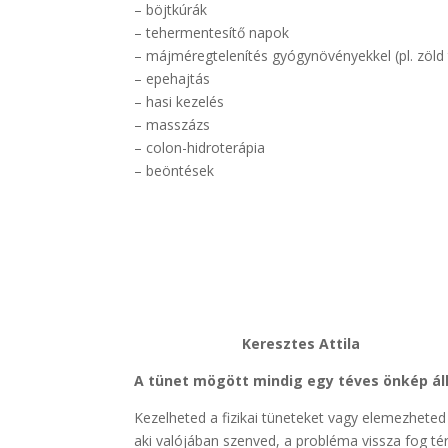
– böjtkúrák
– tehermentesítő napok
– májméregtelenítés gyógynövényekkel (pl. zöld te
– epehajtás
– hasi kezelés
– masszázs
– colon-hidroterápia
– beöntések
Keresztes Attila
A tünet mögött mindig egy téves önkép ál
Kezelheted a fizikai tüneteket vagy elemezheted
aki valójában szenved, a probléma vissza fog t