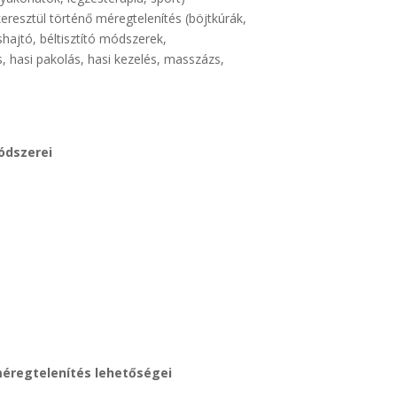
resztül történő méregtelenítés (böjtkúrák,
hajtó, béltisztító módszerek,
 hasi pakolás, hasi kezelés, masszázs,
ódszerei
éregtelenítés lehetőségei