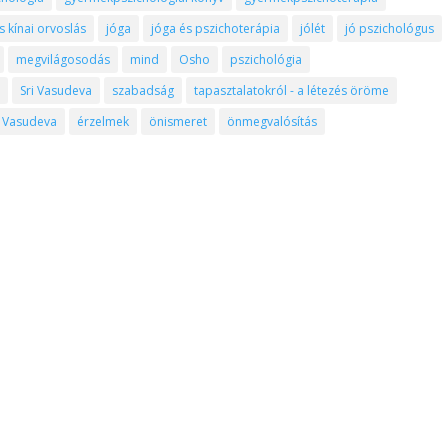
kínai orvoslás
jóga
jóga és pszichoterápia
jólét
jó pszichológus
megvilágosodás
mind
Osho
pszichológia
ő
Sri Vasudeva
szabadság
tapasztalatokról - a létezés öröme
Vasudeva
érzelmek
önismeret
önmegvalósítás