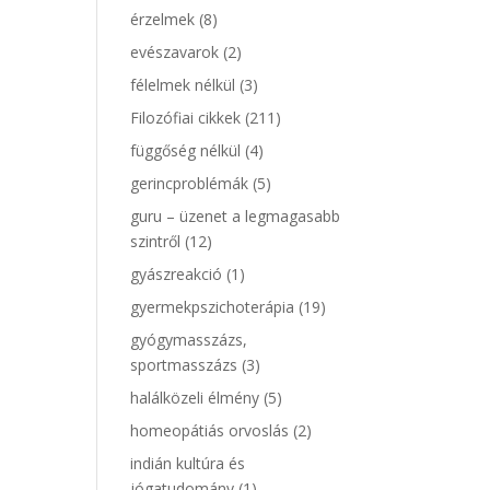
érzelmek
(8)
evészavarok
(2)
félelmek nélkül
(3)
Filozófiai cikkek
(211)
függőség nélkül
(4)
gerincproblémák
(5)
guru – üzenet a legmagasabb
szintről
(12)
gyászreakció
(1)
gyermekpszichoterápia
(19)
gyógymasszázs,
sportmasszázs
(3)
halálközeli élmény
(5)
homeopátiás orvoslás
(2)
indián kultúra és
jógatudomány
(1)