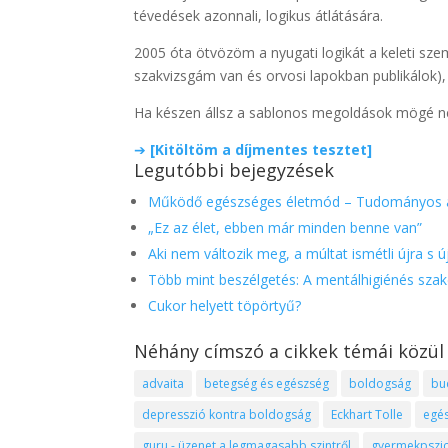
tévedések azonnali, logikus átlátására.
2005 óta ötvözöm a nyugati logikát a keleti sz
szakvizsgám van és orvosi lapokban publikálok),
Ha készen állsz a sablonos megoldások mögé nézni
➔
[Kitöltöm a díjmentes tesztet]
Legutóbbi bejegyzések
Működő egészséges életmód – Tudományos a
„Ez az élet, ebben már minden benne van”
Aki nem változik meg, a múltat ismétli újra s ú
Több mint beszélgetés: A mentálhigiénés szak
Cukor helyett töpörtyű?
Néhány címszó a cikkek témái közül
advaita
betegség és egészség
boldogság
bu
depresszió kontra boldogság
Eckhart Tolle
egé
guru - üzenet a legmagasabb szintről
gyermekpszic