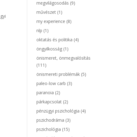
megvilágosodás
(9)
művészet
(1)
gyi
my experience
(8)
nlp
(1)
oktatás és politika
(4)
öngyilkosság
(1)
önismeret, önmegvalósítás
(111)
önismereti problémák
(5)
paleo-low carb
(3)
paranoia
(2)
párkapcsolat
(2)
pénzügyi pszichológia
(4)
pszichodráma
(3)
pszichológia
(15)