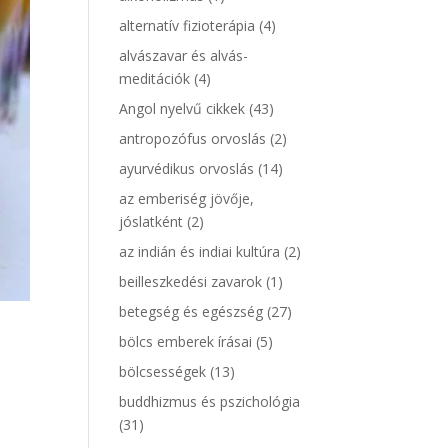
alternatív fizioterápia
(4)
alvászavar és alvás-
meditációk
(4)
Angol nyelvű cikkek
(43)
antropozófus orvoslás
(2)
ayurvédikus orvoslás
(14)
az emberiség jövője,
jóslatként
(2)
az indián és indiai kultúra
(2)
beilleszkedési zavarok
(1)
betegség és egészség
(27)
bölcs emberek írásai
(5)
bölcsességek
(13)
buddhizmus és pszichológia
(31)