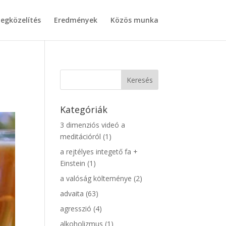
egközelítés
Eredmények
Közös munka
Kategóriák
3 dimenziós videó a
meditációról
(1)
a rejtélyes integető fa +
Einstein
(1)
a valóság költeménye
(2)
advaita
(63)
agresszió
(4)
alkoholizmus
(1)