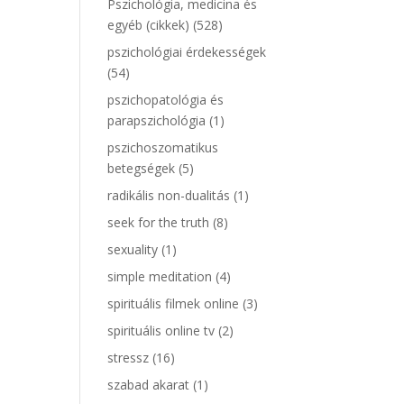
Pszichológia, medicina és
egyéb (cikkek)
(528)
pszichológiai érdekességek
(54)
pszichopatológia és
parapszichológia
(1)
pszichoszomatikus
betegségek
(5)
radikális non-dualitás
(1)
seek for the truth
(8)
sexuality
(1)
simple meditation
(4)
spirituális filmek online
(3)
spirituális online tv
(2)
stressz
(16)
szabad akarat
(1)