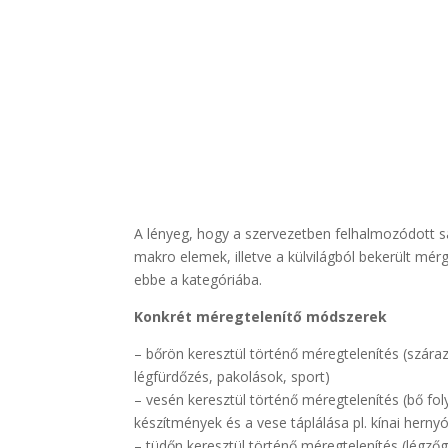
A lényeg, hogy a szervezetben felhalmozódott s
makro elemek, illetve a külvilágból bekerült mé
ebbe a kategóriába.
Konkrét méregtelenítő módszerek
– bőrön keresztül történő méregtelenítés (szára
légfürdőzés, pakolások, sport)
– vesén keresztül történő méregtelenítés (bő fol
készítmények és a vese táplálása pl. kínai hern
– tüdőn keresztül történő méregtelenítés (légzőg