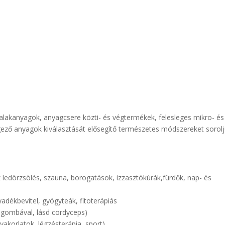
alakanyagok, anyagcsere közti- és végtermékek, felesleges mikro- és
rgező anyagok kiválasztását elősegítő természetes módszereket sorol
z ledörzsölés, szauna, borogatások, izzasztókúrák,fürdők, nap- és
yadékbevitel, gyógyteák, fitoterápiás
yógombával, lásd cordyceps)
yakorlatok, légzésterápia, sport)