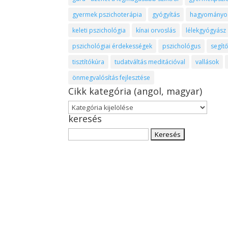
gyermek pszichoterápia
gyógyítás
hagyományos 
keleti pszichológia
kínai orvoslás
lélekgyógyász
pszichológiai érdekességek
pszichológus
segít
tisztítókúra
tudatváltás meditációval
vallások
önmegvalósítás fejlesztése
Cikk kategória (angol, magyar)
Cikk
keresés
kategória
(angol,
Keresés:
magyar)