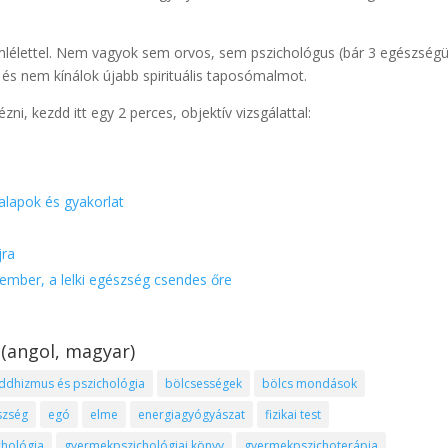
emlélettel. Nem vagyok sem orvos, sem pszichológus (bár 3 egészségü
 és nem kínálok újabb spirituális taposómalmot.
, kezdd itt egy 2 perces, objektív vizsgálattal:
lapok és gyakorlat
jra
ember, a lelki egészség csendes őre
 (angol, magyar)
ddhizmus és pszichológia
bölcsességek
bölcs mondások
szség
egó
elme
energiagyógyászat
fizikai test
hológia
gyermekpszichológiai könyv
gyermekpszichoterápia