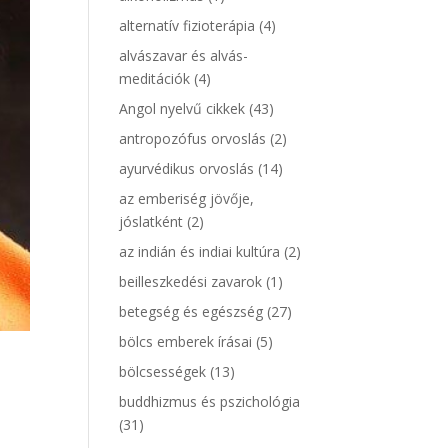
alternatív fizioterápia
(4)
alvászavar és alvás-
meditációk
(4)
Angol nyelvű cikkek
(43)
antropozófus orvoslás
(2)
ayurvédikus orvoslás
(14)
az emberiség jövője,
jóslatként
(2)
az indián és indiai kultúra
(2)
beilleszkedési zavarok
(1)
betegség és egészség
(27)
bölcs emberek írásai
(5)
bölcsességek
(13)
buddhizmus és pszichológia
(31)