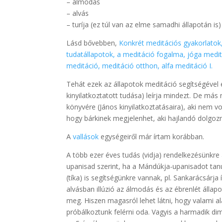
– álmodás
– alvás
– turíja (ez túl van az elme samadhi állapotán is)
Lásd bővebben,
Konkrét meditációs gyakorlatok,
tudatállapotok, a meditáció fogalma, jóga medit
meditáció, meditáció otthon, alfa meditáció I.
Tehát ezek az állapotok meditáció segítségével 
kinyilatkoztatott tudása) leírja mindezt. De más
könyvére (János kinyilatkoztatásaira), aki nem v
hogy bárkinek megjelenhet, aki hajlandó dolgozni
A
vallások
egységeiről már írtam korábban.
A több ezer éves tudás (vidja) rendelkezésünkre 
upanisad szerint, ha a Mándúkja-upanisadot ta
(tíka) is segítségünkre vannak, pl. Sankarácsárja 
alvásban illúzió az álmodás és az ébrenlét állap
meg. Hiszen magasról lehet látni, hogy valami al
próbálkoztunk felérni oda. Vagyis a harmadik d