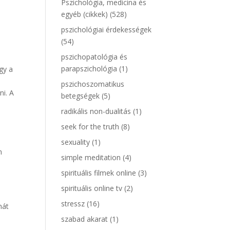
Pszichológia, medicina és
egyéb (cikkek)
(528)
pszichológiai érdekességek
(54)
pszichopatológia és
parapszichológia
(1)
gy a
pszichoszomatikus
ni. A
betegségek
(5)
radikális non-dualitás
(1)
seek for the truth
(8)
sexuality
(1)
m
simple meditation
(4)
spirituális filmek online
(3)
spirituális online tv
(2)
stressz
(16)
hát
szabad akarat
(1)