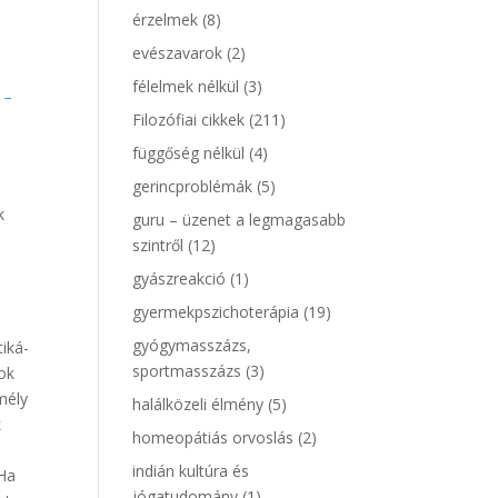
érzelmek
(8)
evészavarok
(2)
félelmek nélkül
(3)
 –
Filozófiai cikkek
(211)
függőség nélkül
(4)
gerincproblémák
(5)
k
guru – üzenet a legmagasabb
szintről
(12)
gyászreakció
(1)
gyermekpszichoterápia
(19)
gyógymasszázs,
tiká-
sportmasszázs
(3)
ok
 mély
halálközeli élmény
(5)
k
homeopátiás orvoslás
(2)
indián kultúra és
 Ha
jógatudomány
(1)