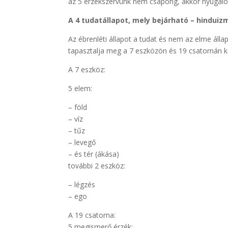
az 5 érzékszervünk nem csapong, akkor nyugalom
A 4 tudatállapot, mely bejárható – hinduiz
Az ébrenléti állapot a tudat és nem az elme állapo
tapasztalja meg a 7 eszközön és 19 csatornán k
A 7 eszköz:
5 elem:
– föld
– víz
– tűz
– levegő
– és tér (ákása)
további 2 eszköz:
– légzés
– ego
A 19 csatorna:
5 megismerő érzék: