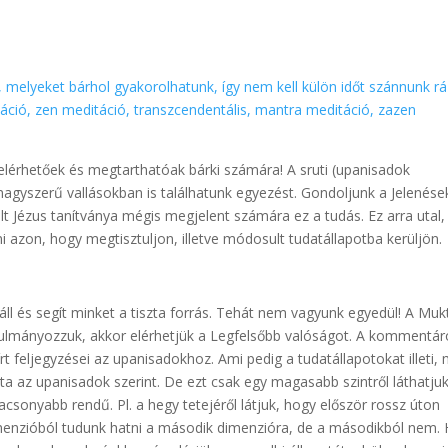
 melyeket bárhol gyakorolhatunk, így nem kell külön időt szánnunk rá
áció, zen meditáció, transzcendentális, mantra meditáció, zazen
elérhetőek és megtarthatóak bárki számára! A sruti (upanisadok
 nagyszerű vallásokban is találhatunk egyezést. Gondoljunk a Jelenése
olt Jézus tanítványa mégis megjelent számára ez a tudás. Ez arra utal,
 azon, hogy megtisztuljon, illetve módosult tudatállapotba kerüljön.
áll és segít minket a tiszta forrás. Tehát nem vagyunk egyedül! A Muk
nulmányozzuk, akkor elérhetjük a Legfelsőbb valóságot. A kommentár
írt feljegyzései az upanisadokhoz. Ami pedig a tudatállapotokat illeti,
ota az upanisadok szerint. De ezt csak egy magasabb szintről láthatju
acsonyabb rendű. Pl. a hegy tetejéről látjuk, hogy először rossz úton
imenzióból tudunk hatni a második dimenzióra, de a másodikból nem.