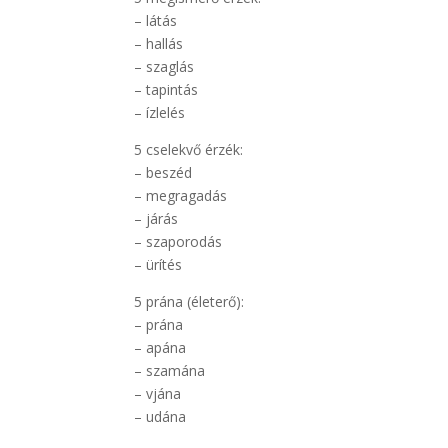
– látás
– hallás
– szaglás
– tapintás
– ízlelés
5 cselekvő érzék:
– beszéd
– megragadás
– járás
– szaporodás
– ürítés
5 prána (életerő):
– prána
– apána
– szamána
– vjána
– udána