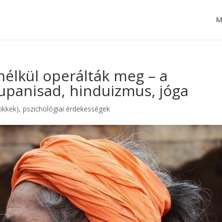
M
 nélkül operálták meg – a
upanisad, hinduizmus, jóga
ikkek)
,
pszichológiai érdekességek