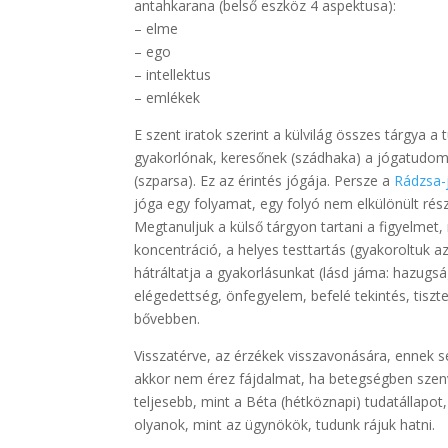
antahkarana (belső eszköz 4 aspektusa):
– elme
– ego
– intellektus
– emlékek
E szent iratok szerint a külvilág összes tárgya a
gyakorlónak, keresőnek (szádhaka) a jógatudomán
(szparsa). Ez az érintés jógája. Persze a
Rádzsa-
jóga egy folyamat, egy folyó nem elkülönült ré
Megtanuljuk a külső tárgyon tartani a figyelmet
koncentráció, a helyes testtartás (gyakoroltuk a
hátráltatja a gyakorlásunkat (lásd jáma: hazugsá
elégedettség, önfegyelem, befelé tekintés, tiszte
bővebben.
Visszatérve, az érzékek visszavonására, ennek se
akkor nem érez fájdalmat, ha betegségben szenve
teljesebb, mint a Béta (hétköznapi) tudatállapot
olyanok, mint az ügynökök, tudunk rájuk hatni.