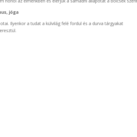
 honol az elménkben és elérjük a samadhi állapotát a bölcsek szerin
mus, jóga
tai. Ilyenkor a tudat a külvilág felé fordul és a durva tárgyakat
eresztül.