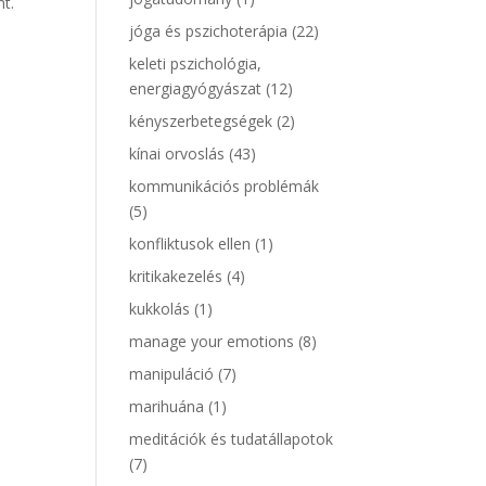
t.
jóga és pszichoterápia
(22)
keleti pszichológia,
energiagyógyászat
(12)
kényszerbetegségek
(2)
kínai orvoslás
(43)
kommunikációs problémák
(5)
konfliktusok ellen
(1)
kritikakezelés
(4)
kukkolás
(1)
manage your emotions
(8)
manipuláció
(7)
marihuána
(1)
meditációk és tudatállapotok
(7)