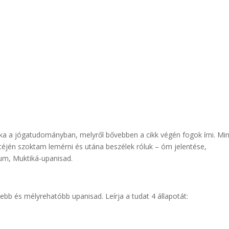
ika a jógatudományban, melyről bővebben a cikk végén fogok írni. Mi
rcéjén szoktam lemérni és utána beszélek róluk – óm jelentése,
um, Muktiká-upanisad.
d
ebb és mélyrehatóbb upanisad. Leírja a tudat 4 állapotát: