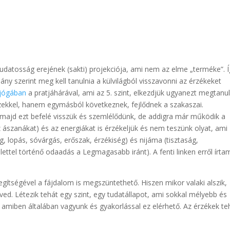
 tudatosság erejének (sakti) projekciója, ami nem az elme „terméke”. Í
y szerint meg kell tanulnia a külvilágból visszavonni az érzékeket
jógában
a pratjáhárával, ami az 5. szint, elkezdjük ugyanezt megtanul
szekkel, hanem egymásból következnek, fejlődnek a szakaszai.
, majd ezt befelé visszük és szemlélődünk, de addigra már működik a
z ászanákat) és az energiákat is érzékeljük és nem teszünk olyat, ami
g, lopás, sóvárgás, erőszak, érzékiség) és nijáma (tisztaság,
lettel történő odaadás a Legmagasabb iránt). A fenti linken erről írta
gítségével a fájdalom is megszüntethető. Hiszen mikor valaki alszik,
d. Létezik tehát egy szint, egy tudatállapot, ami sokkal mélyebb és
, amiben általában vagyunk és gyakorlással ez elérhető. Az érzékek te