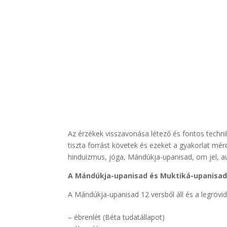
Az érzékek visszavonása létező és fontos techn
tiszta forrást követek és ezeket a gyakorlat mé
hinduizmus, jóga, Mándúkja-upanisad, om jel, a
A Mándúkja-upanisad és Muktiká-upanisa
A Mándúkja-upanisad 12 versből áll és a legrövid
– ébrenlét (Béta tudatállapot)