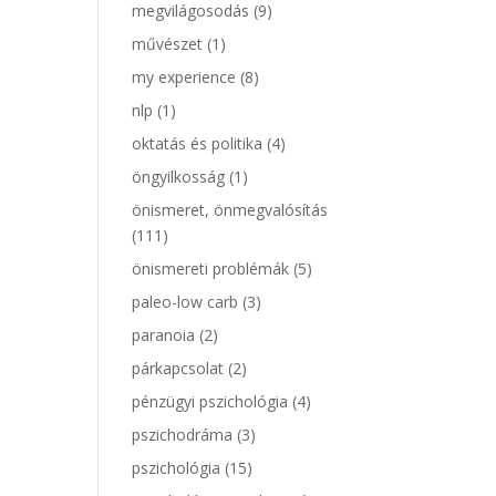
megvilágosodás
(9)
művészet
(1)
my experience
(8)
nlp
(1)
oktatás és politika
(4)
öngyilkosság
(1)
önismeret, önmegvalósítás
(111)
önismereti problémák
(5)
paleo-low carb
(3)
paranoia
(2)
párkapcsolat
(2)
pénzügyi pszichológia
(4)
pszichodráma
(3)
pszichológia
(15)