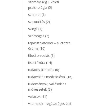
személyiség + keleti
pszichológia
(5)
szeretet
(1)
szexualitás
(2)
szingli
(1)
szorongás
(2)
tapasztalatokról – a létezés
öröme
(10)
tibeti orvoslás
(1)
tisztítókúra
(14)
tudatos álmodás
(6)
tudatváltás meditációval
(16)
tudományok, vallások és
művészetek
(3)
vallások
(11)
vitaminok – egészséges élet