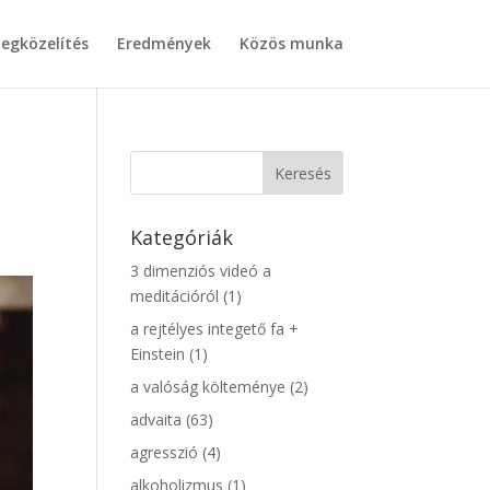
egközelítés
Eredmények
Közös munka
Kategóriák
3 dimenziós videó a
meditációról
(1)
a rejtélyes integető fa +
Einstein
(1)
a valóság költeménye
(2)
advaita
(63)
agresszió
(4)
alkoholizmus
(1)