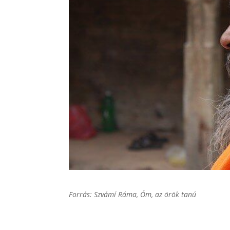
Forrás: Szvámí Ráma, Óm, az örök tanú