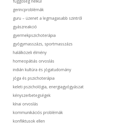
függőség nélkül
gerincproblémák
guru – üzenet a legmagasabb szintről
gyászreakció
gyermekpszichoterápia
gyógymasszázs, sportmasszázs
halálközeli élmény
homeopátiás orvoslás
indián kultúra és jógatudomány
jóga és pszichoterápia
keleti pszichológia, energiagyógyászat
kényszerbetegségek
kínai orvoslás
kommunikációs problémák
konfliktusok ellen