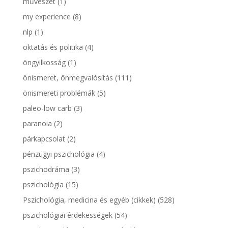
művészet
(1)
my experience
(8)
nlp
(1)
oktatás és politika
(4)
öngyilkosság
(1)
önismeret, önmegvalósítás
(111)
önismereti problémák
(5)
paleo-low carb
(3)
paranoia
(2)
párkapcsolat
(2)
pénzügyi pszichológia
(4)
pszichodráma
(3)
pszichológia
(15)
Pszichológia, medicina és egyéb (cikkek)
(528)
pszichológiai érdekességek
(54)