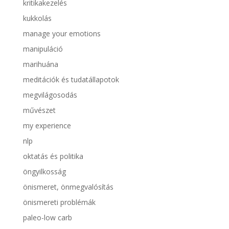
kritikakezelés
kukkolás
manage your emotions
manipuláció
marihuána
meditációk és tudatállapotok
megvilágosodás
művészet
my experience
nlp
oktatás és politika
öngyilkosság
önismeret, önmegvalósítás
önismereti problémák
paleo-low carb