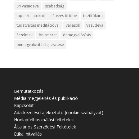
Sri Vasudeva
szabadság
tapasztalatokról - a létezés öröme
tisztítókúra
tudatváltás meditációval
vallások
Vasudeva
érzelmek
önismeret
önmegvalósítás
önmegvalósítás fejlesztése
Bemutatkozás
Média megjelenés és publikáció
Kapcsolat
Adatkezelési tájékoztató (cookie szabályzat)
Honlapfelhasználási feltételek
Általános Szerződési Feltételek
Etikai hitvallás