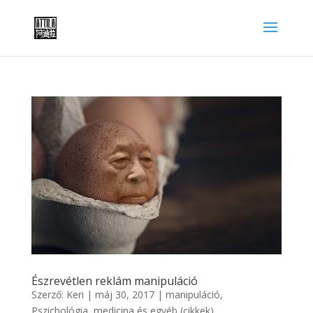
Észrevétlen reklám manipuláció
Szerző:
Keri
|
máj 30, 2017
|
manipuláció
,
Pszichológia, medicina és egyéb (cikkek)