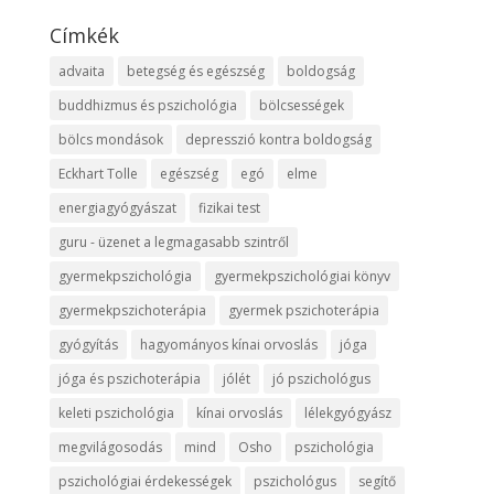
Címkék
advaita
betegség és egészség
boldogság
buddhizmus és pszichológia
bölcsességek
bölcs mondások
depresszió kontra boldogság
Eckhart Tolle
egészség
egó
elme
energiagyógyászat
fizikai test
guru - üzenet a legmagasabb szintről
gyermekpszichológia
gyermekpszichológiai könyv
gyermekpszichoterápia
gyermek pszichoterápia
gyógyítás
hagyományos kínai orvoslás
jóga
jóga és pszichoterápia
jólét
jó pszichológus
keleti pszichológia
kínai orvoslás
lélekgyógyász
megvilágosodás
mind
Osho
pszichológia
pszichológiai érdekességek
pszichológus
segítő