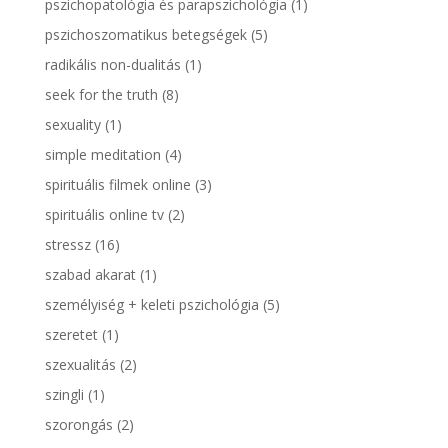
pszichopatológia és parapszichológia
(1)
pszichoszomatikus betegségek
(5)
radikális non-dualitás
(1)
seek for the truth
(8)
sexuality
(1)
simple meditation
(4)
spirituális filmek online
(3)
spirituális online tv
(2)
stressz
(16)
szabad akarat
(1)
személyiség + keleti pszichológia
(5)
szeretet
(1)
szexualitás
(2)
szingli
(1)
szorongás
(2)