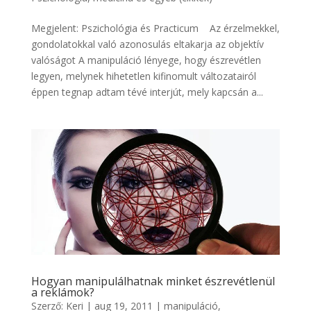
Megjelent: Pszichológia és Practicum Az érzelmekkel,
gondolatokkal való azonosulás eltakarja az objektív
valóságot A manipuláció lényege, hogy észrevétlen
legyen, melynek hihetetlen kifinomult változatairól
éppen tegnap adtam tévé interjút, mely kapcsán a...
Hogyan manipulálhatnak minket észrevétlenül
a reklámok?
Szerző:
Keri
|
aug 19, 2011
|
manipuláció
,