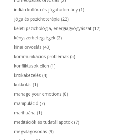
homeopátiás orvoslás
(2)
indián kultúra és jógatudomány
(1)
jóga és pszichoterápia
(22)
keleti pszichológia, energiagyógyászat
(12)
kényszerbetegségek
(2)
kínai orvoslás
(43)
kommunikációs problémák
(5)
konfliktusok ellen
(1)
kritikakezelés
(4)
kukkolás
(1)
manage your emotions
(8)
manipuláció
(7)
marihuána
(1)
meditációk és tudatállapotok
(7)
megvilágosodás
(9)