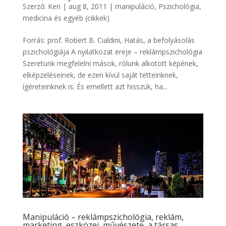
Szerző:
Keri
|
aug 8, 2011
|
manipuláció
,
Pszichológia,
medicina és egyéb (cikkek)
Forrás: prof. Robert B. Cialdini, Hatás, a befolyásolás
pszichológiája A nyilatkozat ereje – reklámpszichológia
Szeretünk megfelelni mások, rólunk alkotott képének,
elképzeléseinek, de ezen kívül saját tetteinknek,
ígéreteinknek is. És emellett azt hisszük, ha...
Manipuláció – reklámpszichológia, reklám,
marketing, eszközei, művészete, a társas