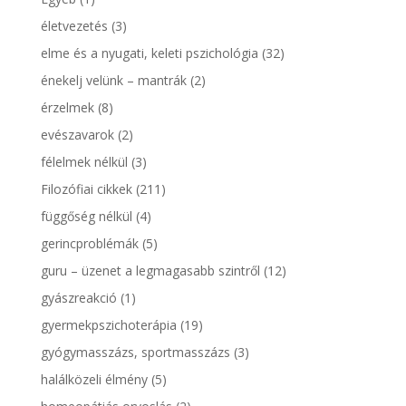
életvezetés
(3)
elme és a nyugati, keleti pszichológia
(32)
énekelj velünk – mantrák
(2)
érzelmek
(8)
evészavarok
(2)
félelmek nélkül
(3)
Filozófiai cikkek
(211)
függőség nélkül
(4)
gerincproblémák
(5)
guru – üzenet a legmagasabb szintről
(12)
gyászreakció
(1)
gyermekpszichoterápia
(19)
gyógymasszázs, sportmasszázs
(3)
halálközeli élmény
(5)