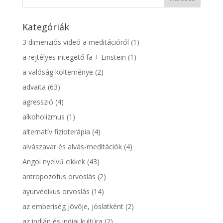
Kategóriák
3 dimenziós videó a meditációról
(1)
a rejtélyes integető fa + Einstein
(1)
a valóság költeménye
(2)
advaita
(63)
agresszió
(4)
alkoholizmus
(1)
alternatív fizioterápia
(4)
alvászavar és alvás-meditációk
(4)
Angol nyelvű cikkek
(43)
antropozófus orvoslás
(2)
ayurvédikus orvoslás
(14)
az emberiség jövője, jóslatként
(2)
az indián és indiai kultúra
(2)