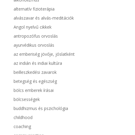
alternatív fizioterápia
alvászavar és alvás-meditációk
Angol nyelvű cikkek
antropozófus orvoslás
ayurvédikus orvoslás
az emberiség jövője, jóslatként
az indián és indiai kultúra
beilleszkedési zavarok
betegség és egészség
bölcs emberek írásai
bölcsességek
buddhizmus és pszichológia
childhood
coaching