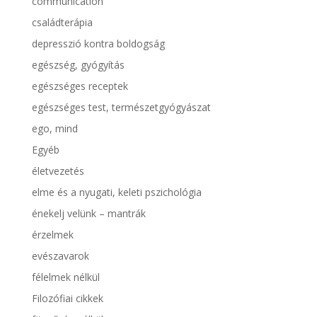
communication
családterápia
depresszió kontra boldogság
egészség, gyógyítás
egészséges receptek
egészséges test, természetgyógyászat
ego, mind
Egyéb
életvezetés
elme és a nyugati, keleti pszichológia
énekelj velünk – mantrák
érzelmek
evészavarok
félelmek nélkül
Filozófiai cikkek