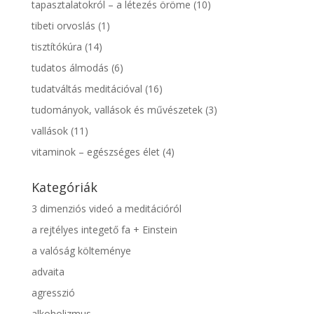
tapasztalatokról – a létezés öröme
(10)
tibeti orvoslás
(1)
tisztítókúra
(14)
tudatos álmodás
(6)
tudatváltás meditációval
(16)
tudományok, vallások és művészetek
(3)
vallások
(11)
vitaminok – egészséges élet
(4)
Kategóriák
3 dimenziós videó a meditációról
a rejtélyes integető fa + Einstein
a valóság költeménye
advaita
agresszió
alkoholizmus