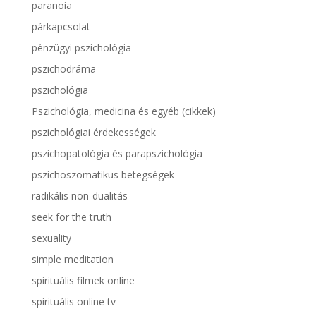
paranoia
párkapcsolat
pénzügyi pszichológia
pszichodráma
pszichológia
Pszichológia, medicina és egyéb (cikkek)
pszichológiai érdekességek
pszichopatológia és parapszichológia
pszichoszomatikus betegségek
radikális non-dualitás
seek for the truth
sexuality
simple meditation
spirituális filmek online
spirituális online tv