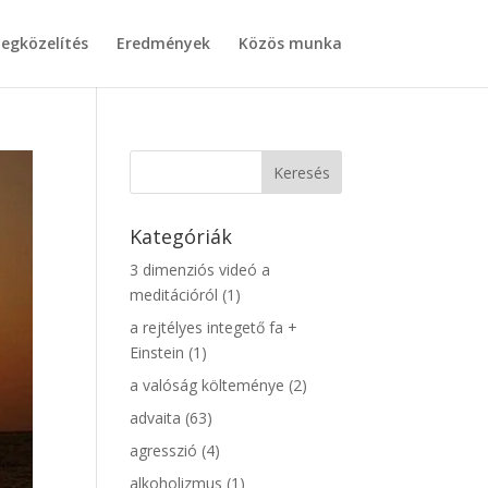
egközelítés
Eredmények
Közös munka
Kategóriák
3 dimenziós videó a
meditációról
(1)
a rejtélyes integető fa +
Einstein
(1)
a valóság költeménye
(2)
advaita
(63)
agresszió
(4)
alkoholizmus
(1)