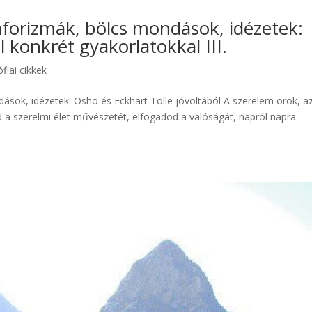
aforizmák, bölcs mondások, idézetek:
l konkrét gyakorlatokkal III.
ófiai cikkek
ások, idézetek: Osho és Eckhart Tolle jóvoltából A szerelem örök, a
 a szerelmi élet művészetét, elfogadod a valóságát, napról napra