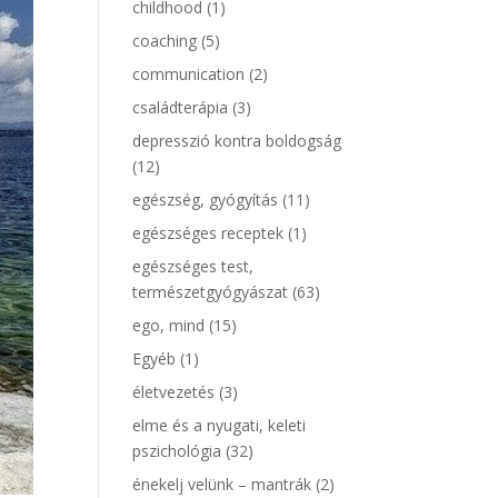
childhood
(1)
coaching
(5)
communication
(2)
családterápia
(3)
depresszió kontra boldogság
(12)
egészség, gyógyítás
(11)
egészséges receptek
(1)
egészséges test,
természetgyógyászat
(63)
ego, mind
(15)
Egyéb
(1)
életvezetés
(3)
elme és a nyugati, keleti
pszichológia
(32)
énekelj velünk – mantrák
(2)