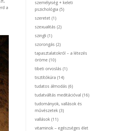
zt,
személyiség + keleti
érd a
pszichológia
(5)
szeretet
(1)
szexualitás
(2)
szingli
(1)
szorongás
(2)
tapasztalatokról – a létezés
öröme
(10)
tibeti orvoslás
(1)
tisztítókúra
(14)
tudatos álmodás
(6)
tudatváltás meditációval
(16)
tudományok, vallások és
művészetek
(3)
vallások
(11)
vitaminok – egészséges élet