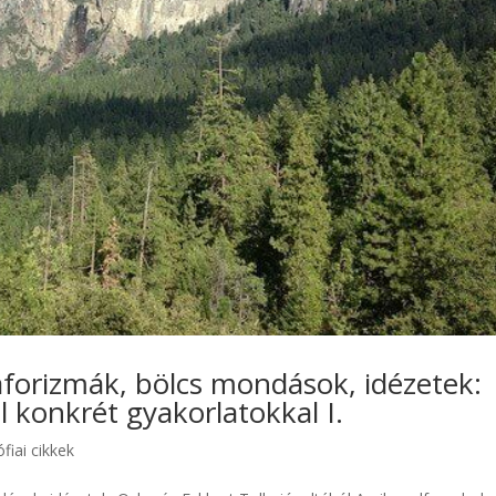
aforizmák, bölcs mondások, idézetek:
l konkrét gyakorlatokkal I.
ófiai cikkek