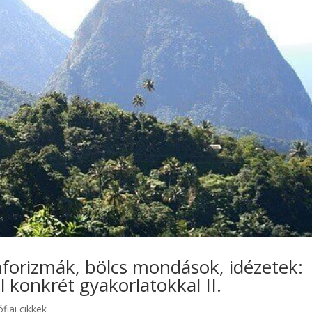
aforizmák, bölcs mondások, idézetek:
l konkrét gyakorlatokkal II.
ófiai cikkek