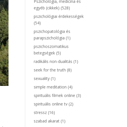
Pszichológia, medicina és
egyéb (cikkek)
(528)
pszichológiai érdekességek
(54)
pszichopatológia és
parapszichológia
(1)
pszichoszomatikus
betegségek
(5)
radikális non-dualitás
(1)
seek for the truth
(8)
sexuality
(1)
simple meditation
(4)
spirituális filmek online
(3)
spirituális online tv
(2)
stressz
(16)
szabad akarat
(1)