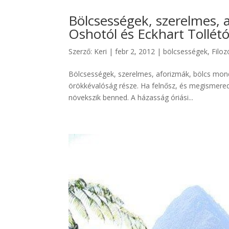
Bölcsességek, szerelmes, 
Oshotól és Eckhart Tollétó
Szerző:
Keri
|
febr 2, 2012
|
bölcsességek
,
Filoz
Bölcsességek, szerelmes, aforizmák, bölcs mond
örökkévalóság része. Ha felnősz, és megismered
növekszik benned. A házasság óriási...