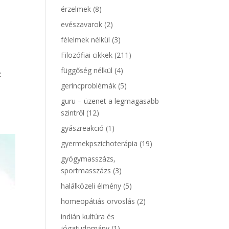
érzelmek
(8)
evészavarok
(2)
félelmek nélkül
(3)
Filozófiai cikkek
(211)
függőség nélkül
(4)
z
gerincproblémák
(5)
guru – üzenet a legmagasabb
szintről
(12)
gyászreakció
(1)
gyermekpszichoterápia
(19)
gyógymasszázs,
sportmasszázs
(3)
halálközeli élmény
(5)
homeopátiás orvoslás
(2)
indián kultúra és
jógatudomány
(1)