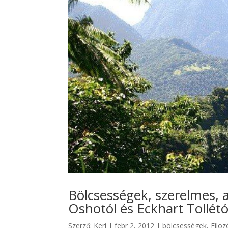
Bölcsességek, szerelmes, 
Oshotól és Eckhart Tollétó
Szerző:
Keri
|
febr 2, 2012
|
bölcsességek
,
Filoz