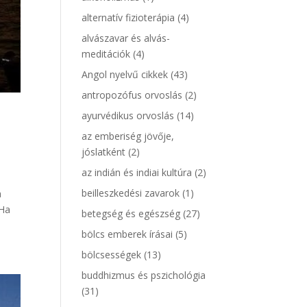
alternatív fizioterápia
(4)
alvászavar és alvás-
meditációk
(4)
Angol nyelvű cikkek
(43)
antropozófus orvoslás
(2)
ayurvédikus orvoslás
(14)
az emberiség jövője,
jóslatként
(2)
az indián és indiai kultúra
(2)
beilleszkedési zavarok
(1)
a
 Ha
betegség és egészség
(27)
bölcs emberek írásai
(5)
bölcsességek
(13)
buddhizmus és pszichológia
(31)