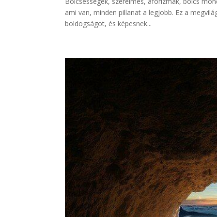
Bölcsességek, szerelmes, aforizmák, bölcs mond
ami van, minden pillanat a legjobb. Ez a megvilá
boldogságot, és képesnek...