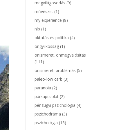
megvilágosodás
(9)
művészet
(1)
my experience
(8)
nlp
(1)
oktatás és politika
(4)
öngyilkosság
(1)
önismeret, önmegvalósítás
(111)
önismereti problémák
(5)
paleo-low carb
(3)
paranoia
(2)
párkapcsolat
(2)
pénzügyi pszichológia
(4)
pszichodráma
(3)
pszichológia
(15)