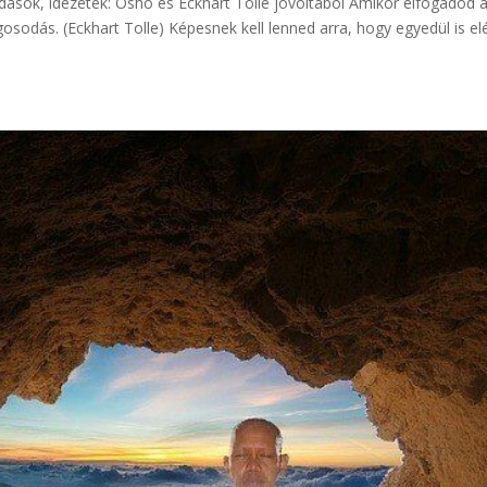
ások, idézetek: Osho és Eckhart Tolle jóvoltából Amikor elfogadod a
gosodás. (Eckhart Tolle) Képesnek kell lenned arra, hogy egyedül is el