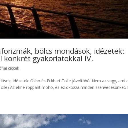
aforizmák, bölcs mondások, idézetek:
l konkrét gyakorlatokkal IV.
ófiai cikkek
ások, idézetek: Osho és Eckhart Tolle jóvoltából Nem az vagy, ami 
 Tolle) Az elme roppant mohó, és ez okozza minden szenvedésünket.