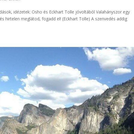
ások, idézetek: Osho és Eckhart Tolle jóvoltából Valahányszor egy
és hirtelen meglátod, fogadd el! (Eckhart Tolle) A szenvedés addig