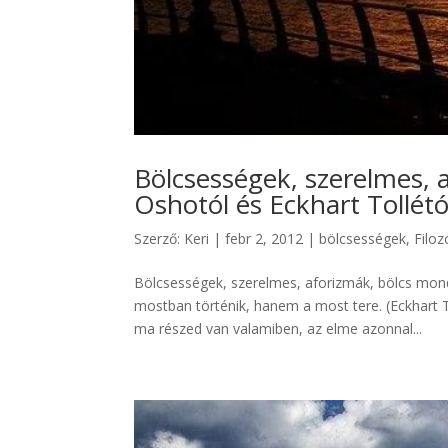
Bölcsességek, szerelmes, 
Oshotól és Eckhart Tollétó
Szerző:
Keri
|
febr 2, 2012
|
bölcsességek
,
Filoz
Bölcsességek, szerelmes, aforizmák, bölcs mond
mostban történik, hanem a most tere. (Eckhart
ma részed van valamiben, az elme azonnal...