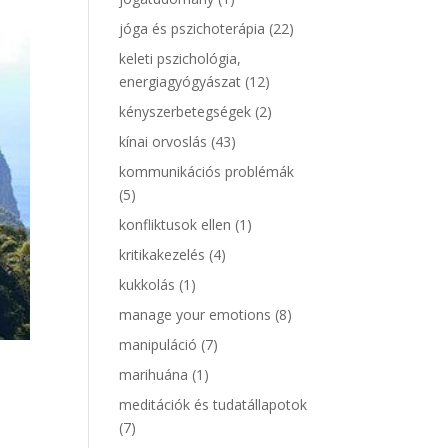
jóga és pszichoterápia
(22)
keleti pszichológia,
energiagyógyászat
(12)
kényszerbetegségek
(2)
kínai orvoslás
(43)
kommunikációs problémák
(5)
konfliktusok ellen
(1)
kritikakezelés
(4)
kukkolás
(1)
manage your emotions
(8)
manipuláció
(7)
marihuána
(1)
meditációk és tudatállapotok
(7)