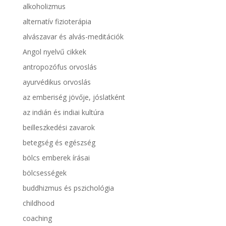
alkoholizmus
alternatív fizioterápia
alvászavar és alvás-meditációk
Angol nyelvű cikkek
antropozófus orvoslás
ayurvédikus orvoslás
az emberiség jövője, jóslatként
az indián és indiai kultúra
beilleszkedési zavarok
betegség és egészség
bölcs emberek írásai
bölcsességek
buddhizmus és pszichológia
childhood
coaching