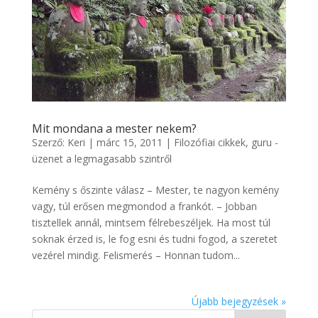
Mit mondana a mester nekem?
Szerző:
Keri
|
márc 15, 2011
|
Filozófiai cikkek
,
guru -
üzenet a legmagasabb szintről
Kemény s őszinte válasz – Mester, te nagyon kemény
vagy, túl erősen megmondod a frankót. – Jobban
tisztellek annál, mintsem félrebeszéljek. Ha most túl
soknak érzed is, le fog esni és tudni fogod, a szeretet
vezérel mindig. Felismerés – Honnan tudom...
Újabb bejegyzések »