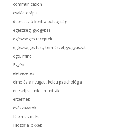
communication
családterápia
depresszió kontra boldogság
egészség, gyógyítás
egészséges receptek
egészséges test, természetgyógyászat
ego, mind
Egyéb
életvezetés
elme és a nyugati, keleti pszichológia
énekelj velünk – mantrák
érzelmek
evészavarok
félelmek nélkül
Filozófiai cikkek