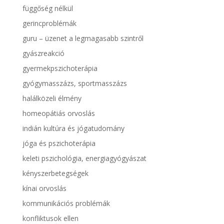
függőség nélkül
gerincproblémák
guru – üzenet a legmagasabb szintről
gyászreakció
gyermekpszichoterápia
gyógymasszázs, sportmasszázs
halálközeli élmény
homeopátiás orvoslás
indián kultúra és jógatudomány
jóga és pszichoterápia
keleti pszichológia, energiagyógyászat
kényszerbetegségek
kínai orvoslás
kommunikációs problémák
konfliktusok ellen