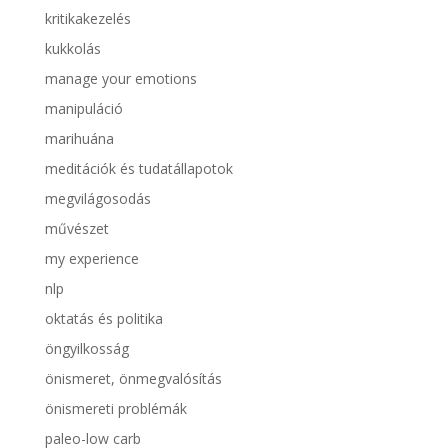
kritikakezelés
kukkolás
manage your emotions
manipuláció
marihuána
meditációk és tudatállapotok
megvilágosodás
művészet
my experience
nlp
oktatás és politika
öngyilkosság
önismeret, önmegvalósítás
önismereti problémák
paleo-low carb