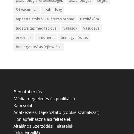
pszichológiai érdekességek
pszichológus
segítő
Sri Vasudeva
szabadság
tapasztalatokról - a létezés öröme
tisztítókúra
tudatváltás meditációval
vallások
Vasudeva
érzelmek
önismeret
önmegvalósítás
önmegvalósítás fejlesztése
Bemutatkozás
Média megjelenés és publikáció
Kapcsolat
Adatkezelési tájékoztató (cookie szabályzat)
Honlapfelhasználási feltételek
Általános Szerződési Feltételek
Etikai hitvallás