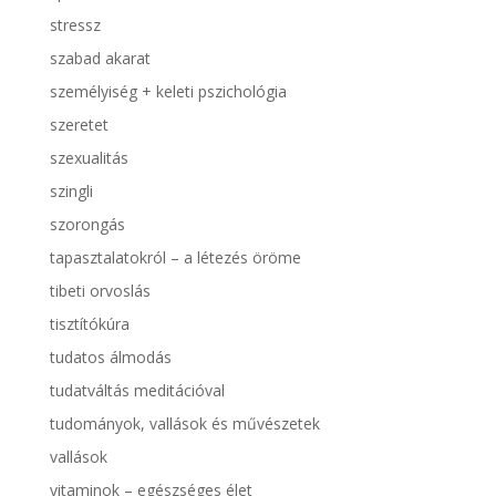
stressz
szabad akarat
személyiség + keleti pszichológia
szeretet
szexualitás
szingli
szorongás
tapasztalatokról – a létezés öröme
tibeti orvoslás
tisztítókúra
tudatos álmodás
tudatváltás meditációval
tudományok, vallások és művészetek
vallások
vitaminok – egészséges élet