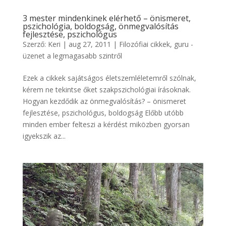
3 mester mindenkinek elérhető – önismeret,
pszichológia, boldogság, önmegvalósítás
fejlesztése, pszichológus
Szerző:
Keri
|
aug 27, 2011
|
Filozófiai cikkek
,
guru -
üzenet a legmagasabb szintről
Ezek a cikkek sajátságos életszemléletemről szólnak,
kérem ne tekintse őket szakpszichológiai írásoknak.
Hogyan kezdődik az önmegvalósítás? – önismeret
fejlesztése, pszichológus, boldogság Előbb utóbb
minden ember felteszi a kérdést miközben gyorsan
igyekszik az...