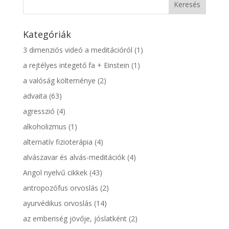
Kategóriák
3 dimenziós videó a meditációról
(1)
a rejtélyes integető fa + Einstein
(1)
a valóság költeménye
(2)
advaita
(63)
agresszió
(4)
alkoholizmus
(1)
alternatív fizioterápia
(4)
alvászavar és alvás-meditációk
(4)
Angol nyelvű cikkek
(43)
antropozófus orvoslás
(2)
ayurvédikus orvoslás
(14)
az emberiség jövője, jóslatként
(2)