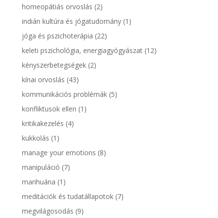
homeopátiás orvoslás
(2)
indián kultúra és jógatudomány
(1)
jóga és pszichoterápia
(22)
keleti pszichológia, energiagyógyászat
(12)
kényszerbetegségek
(2)
kínai orvoslás
(43)
kommunikációs problémák
(5)
konfliktusok ellen
(1)
kritikakezelés
(4)
kukkolás
(1)
manage your emotions
(8)
manipuláció
(7)
marihuána
(1)
meditációk és tudatállapotok
(7)
megvilágosodás
(9)