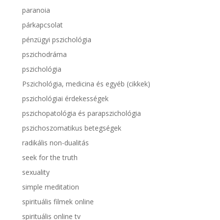
paranoia
párkapcsolat
pénzügyi pszichológia
pszichodráma
pszichológia
Pszichológia, medicina és egyéb (cikkek)
pszichológiai érdekességek
pszichopatológia és parapszichológia
pszichoszomatikus betegségek
radikális non-dualitás
seek for the truth
sexuality
simple meditation
spirituális filmek online
spirituális online tv