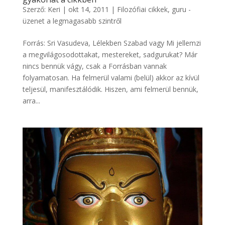
Szerző:
Keri
|
okt 14, 2011
|
Filozófiai cikkek
,
guru -
üzenet a legmagasabb szintről
Forrás: Sri Vasudeva, Lélekben Szabad vagy Mi jellemzi
a megvilágosodottakat, mestereket, sadgurukat? Már
nincs bennük vágy, csak a Forrásban vannak
folyamatosan. Ha felmerül valami (belül) akkor az kívül
teljesül, manifesztálódik. Hiszen, ami felmerül bennük,
arra...