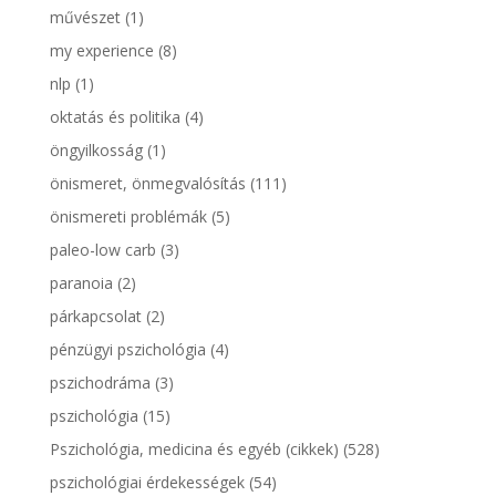
művészet
(1)
my experience
(8)
nlp
(1)
oktatás és politika
(4)
öngyilkosság
(1)
önismeret, önmegvalósítás
(111)
önismereti problémák
(5)
paleo-low carb
(3)
paranoia
(2)
párkapcsolat
(2)
pénzügyi pszichológia
(4)
pszichodráma
(3)
pszichológia
(15)
Pszichológia, medicina és egyéb (cikkek)
(528)
pszichológiai érdekességek
(54)