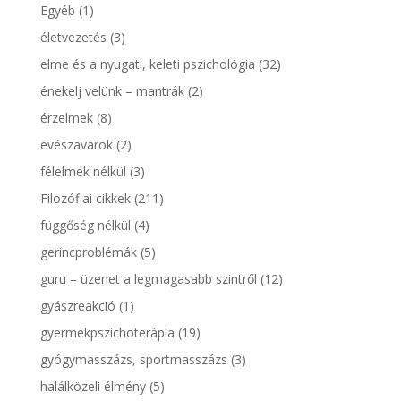
Egyéb
(1)
életvezetés
(3)
elme és a nyugati, keleti pszichológia
(32)
énekelj velünk – mantrák
(2)
érzelmek
(8)
evészavarok
(2)
félelmek nélkül
(3)
Filozófiai cikkek
(211)
függőség nélkül
(4)
gerincproblémák
(5)
guru – üzenet a legmagasabb szintről
(12)
gyászreakció
(1)
gyermekpszichoterápia
(19)
gyógymasszázs, sportmasszázs
(3)
halálközeli élmény
(5)