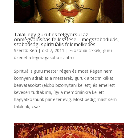
Találj egy gurut és felgyorsul az
önmegvalósítás fejlesztése – megszabadulás,
szabadság, spirituális felemelkedés
Szerző:
Keri
|
okt 7, 2011
|
Filozófiai cikkek
,
guru -
üzenet a legmagasabb szintről
Spirituális guru mester régen és most Régen nem
könnyen adták át a mesterek, guruk a technikákat,
beavatásokat (előbb bizonyítani kellett) és emellett
kevesen tudtak írni, így a memóriánkra kellett
hagyatkoznunk pár ezer évig. Most pedig mást sem
találunk, csak...