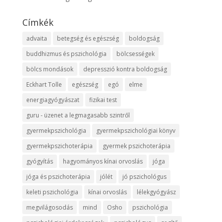
Címkék
advaita
betegség és egészség
boldogság
buddhizmus és pszichológia
bölcsességek
bölcs mondások
depresszió kontra boldogság
Eckhart Tolle
egészség
egó
elme
energiagyógyászat
fizikai test
guru - üzenet a legmagasabb szintről
gyermekpszichológia
gyermekpszichológiai könyv
gyermekpszichoterápia
gyermek pszichoterápia
gyógyítás
hagyományos kínai orvoslás
jóga
jóga és pszichoterápia
jólét
jó pszichológus
keleti pszichológia
kínai orvoslás
lélekgyógyász
megvilágosodás
mind
Osho
pszichológia