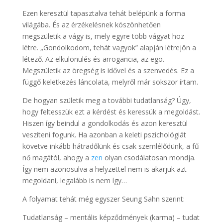
Ezen keresztül tapasztalva tehát belépünk a forma
világába. És az érzékelésnek köszönhetően
megszületik a vágy is, mely egyre több vágyat hoz
létre. „Gondolkodom, tehát vagyok” alapján létrejön a
létező. Az elkülönülés és arrogancia, az ego.
Megszületik az öregség is idővel és a szenvedés. Ez a
függő keletkezés láncolata, melyről már sokszor írtam.
De hogyan születik meg a további tudatlanság? Úgy,
hogy feltesszük ezt a kérdést és keressük a megoldást.
Hiszen így beindul a gondolkodás és azon keresztül
veszíteni fogunk. Ha azonban a keleti pszichológiát
követve inkább hátradőlünk és csak szemlélődünk, a fű
nő magától, ahogy a
zen
olyan csodálatosan mondja.
Így nem azonosulva a helyzettel nem is akarjuk azt
megoldani, legalább is nem így…
A folyamat tehát még egyszer Seung Sahn szerint:
Tudatlanság – mentális képződmények (karma) – tudat