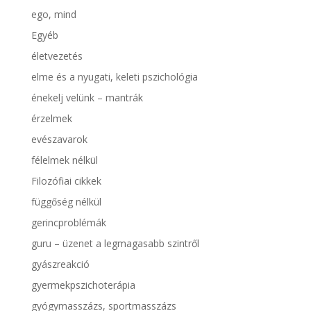
ego, mind
Egyéb
életvezetés
elme és a nyugati, keleti pszichológia
énekelj velünk – mantrák
érzelmek
evészavarok
félelmek nélkül
Filozófiai cikkek
függőség nélkül
gerincproblémák
guru – üzenet a legmagasabb szintről
gyászreakció
gyermekpszichoterápia
gyógymasszázs, sportmasszázs