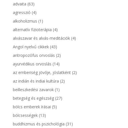
advaita
(63)
agresszió
(4)
alkoholizmus
(1)
alternatív fizioterápia
(4)
alvászavar és alvás-meditációk
(4)
Angol nyelvű cikkek
(43)
antropozófus orvoslás
(2)
ayurvédikus orvoslás
(14)
az emberiség jövője, jóslatként
(2)
az indián és indiai kultúra
(2)
beilleszkedési zavarok
(1)
betegség és egészség
(27)
bölcs emberek írásai
(5)
bölcsességek
(13)
buddhizmus és pszichológia
(31)