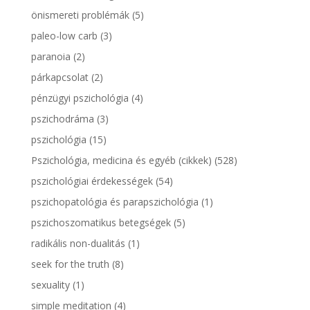
önismereti problémák
(5)
paleo-low carb
(3)
paranoia
(2)
párkapcsolat
(2)
pénzügyi pszichológia
(4)
pszichodráma
(3)
pszichológia
(15)
Pszichológia, medicina és egyéb (cikkek)
(528)
pszichológiai érdekességek
(54)
pszichopatológia és parapszichológia
(1)
pszichoszomatikus betegségek
(5)
radikális non-dualitás
(1)
seek for the truth
(8)
sexuality
(1)
simple meditation
(4)