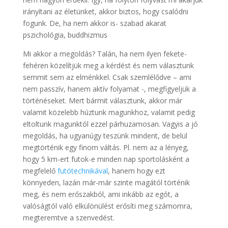
irányítani az életünket, akkor biztos, hogy csalódni
fogunk. De, ha nem akkor is- szabad akarat
pszichológia, buddhizmus
Mi akkor a megoldás? Talán, ha nem ilyen fekete-
fehéren közelítjük meg a kérdést és nem választunk
semmit sem az elménkkel. Csak szemlélődve – ami
nem passzív, hanem aktív folyamat -, megfigyeljük a
történéseket. Mert bármit választunk, akkor már
valamit közelebb húztunk magunkhoz, valamit pedig
eltoltunk magunktól ezzel párhuzamosan. Vagyis a jó
megoldás, ha ugyanúgy teszünk mindent, de belül
megtörténik egy finom váltás. Pl. nem az a lényeg,
hogy 5 km-ert futok-e minden nap sportolásként a
megfelelő
futótechnikával
, hanem hogy ezt
könnyeden, lazán már-már szinte magától történik
meg, és nem erőszakból, ami inkább az egót, a
valóságtól való elkülönülést erősíti meg számomra,
megteremtve a szenvedést.