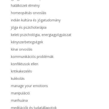
halálközeli élmény
homeopátiás orvoslás
indián kultúra és jógatudomány
jóga és pszichoterápia
keleti pszichológia, energiagyógyászat
kényszerbetegségek
kínai orvoslás
kommunikációs problémák
konfliktusok ellen
kritikakezelés
kukkolás
manage your emotions
manipuláció
marihuána
meditációk és tudatállapotok