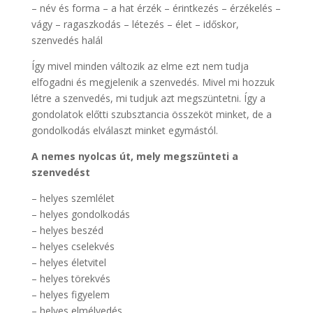
– név és forma – a hat érzék – érintkezés – érzékelés –
vágy – ragaszkodás – létezés – élet – időskor,
szenvedés halál
Így mivel minden változik az elme ezt nem tudja
elfogadni és megjelenik a szenvedés. Mivel mi hozzuk
létre a szenvedés, mi tudjuk azt megszüntetni. Így a
gondolatok előtti szubsztancia összeköt minket, de a
gondolkodás elválaszt minket egymástól.
A nemes nyolcas út, mely megszünteti a
szenvedést
– helyes szemlélet
– helyes gondolkodás
– helyes beszéd
– helyes cselekvés
– helyes életvitel
– helyes törekvés
– helyes figyelem
– helyes elmélyedés