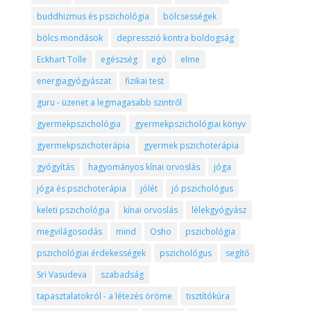
buddhizmus és pszichológia
bölcsességek
bölcs mondások
depresszió kontra boldogság
Eckhart Tolle
egészség
egó
elme
energiagyógyászat
fizikai test
guru - üzenet a legmagasabb szintről
gyermekpszichológia
gyermekpszichológiai könyv
gyermekpszichoterápia
gyermek pszichoterápia
gyógyítás
hagyományos kínai orvoslás
jóga
jóga és pszichoterápia
jólét
jó pszichológus
keleti pszichológia
kínai orvoslás
lélekgyógyász
megvilágosodás
mind
Osho
pszichológia
pszichológiai érdekességek
pszichológus
segítő
Sri Vasudeva
szabadság
tapasztalatokról - a létezés öröme
tisztítókúra