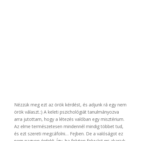
Nézzük meg ezt az örök kérdést, és adjunk rá egy nem
örök választ.:) A keleti pszichológiát tanulmányozva
arra jutottam, hogy a létezés valóban egy misztérium.
Az elme természetesen mindennél mindig többet tud,
és ezt szereti megcáfolni… Fejben. De a valóságot ez
nem nagyon érdekli. Így, ha folyton folyvást mi akarjuk