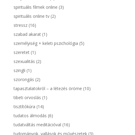
spirituális filmek online
(3)
spirituális online tv
(2)
stressz
(16)
szabad akarat
(1)
személyiség + keleti pszichológia
(5)
szeretet
(1)
szexualitás
(2)
szingli
(1)
szorongás
(2)
tapasztalatokról – a létezés öröme
(10)
tibeti orvoslás
(1)
tisztítókúra
(14)
tudatos álmodás
(6)
tudatváltás meditációval
(16)
tudományok, vallások és művészetek
(3)