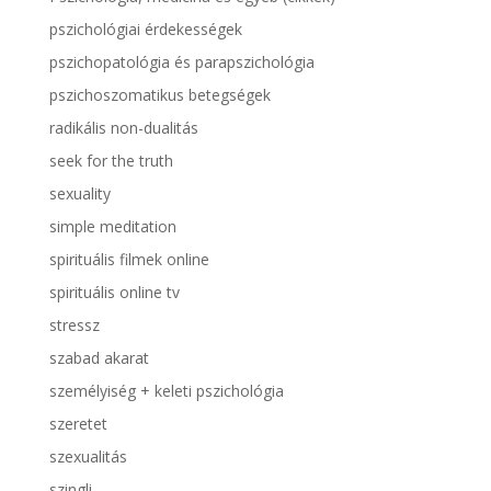
pszichológiai érdekességek
pszichopatológia és parapszichológia
pszichoszomatikus betegségek
radikális non-dualitás
seek for the truth
sexuality
simple meditation
spirituális filmek online
spirituális online tv
stressz
szabad akarat
személyiség + keleti pszichológia
szeretet
szexualitás
szingli