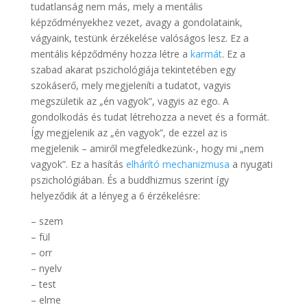
tudatlanság nem más, mely a mentális
képződményekhez vezet, avagy a gondolataink,
vágyaink, testünk érzékelése valóságos lesz. Ez a
mentális képződmény hozza létre a
karmát
. Ez a
szabad akarat pszichológiája tekintetében egy
szokáserő, mely megjeleníti a tudatot, vagyis
megszületik az „én vagyok”, vagyis az ego. A
gondolkodás és tudat létrehozza a nevet és a formát.
Így megjelenik az „én vagyok”, de ezzel az is
megjelenik – amiről megfeledkezünk-, hogy mi „nem
vagyok”. Ez a hasítás
elhárító mechanizmusa
a nyugati
pszichológiában. És a buddhizmus szerint így
helyeződik át a lényeg a 6 érzékelésre:
– szem
– fül
– orr
– nyelv
– test
– elme