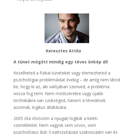
Keresztes Attila
A tünet mögött mindig egy téves önkép áll
Kezelheted a fizikai tüneteket vagy elemezheted a
pszichológiai problémáidat évekig – de amíg nem látod
be, hogy ki az, aki valójában szenved, a probléma
vissza fog térni. Nem módszerekre vagy újabb
technikákra van szükséged, hanem a tévedések
azonnali, logikus átlátására.
2005 óta ötvözöm a nyugati logikát a keleti
szemlélettel. Nem vagyok sem orvos, sem
pszichológus (bár 3 egészségügyi szakvizsgám van és