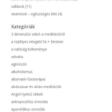
vallások
(11)
vitaminok – egészséges élet
(4)
Kategóriák
3 dimenziós videó a meditációról
a rejtélyes integető fa + Einstein
a valóság költeménye
advaita
agresszió
alkoholizmus
alternatív fizioterápia
alvászavar és alvás-meditációk
Angol nyelvű cikkek
antropozófus orvoslás
ayurvédikus orvoslás