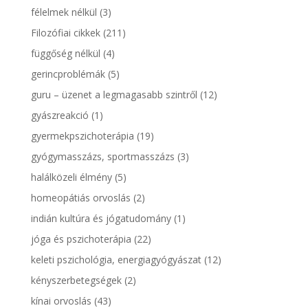
félelmek nélkül
(3)
Filozófiai cikkek
(211)
függőség nélkül
(4)
gerincproblémák
(5)
guru – üzenet a legmagasabb szintről
(12)
gyászreakció
(1)
gyermekpszichoterápia
(19)
gyógymasszázs, sportmasszázs
(3)
halálközeli élmény
(5)
homeopátiás orvoslás
(2)
indián kultúra és jógatudomány
(1)
jóga és pszichoterápia
(22)
keleti pszichológia, energiagyógyászat
(12)
kényszerbetegségek
(2)
kínai orvoslás
(43)