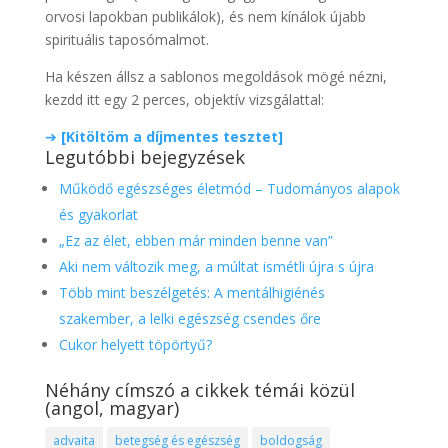
orvosi lapokban publikálok), és nem kínálok újabb
spirituális taposómalmot.
Ha készen állsz a sablonos megoldások mögé nézni,
kezdd itt egy 2 perces, objektív vizsgálattal:
➔
[Kitöltöm a díjmentes tesztet]
Legutóbbi bejegyzések
Működő egészséges életmód – Tudományos alapok
és gyakorlat
„Ez az élet, ebben már minden benne van”
Aki nem változik meg, a múltat ismétli újra s újra
Több mint beszélgetés: A mentálhigiénés
szakember, a lelki egészség csendes őre
Cukor helyett töpörtyű?
Néhány címszó a cikkek témái közül
(angol, magyar)
advaita
betegség és egészség
boldogság