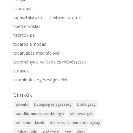
szorongás
tapasztalatokról – a létezés öröme
tibeti orvoslás
tisztítókúra
tudatos álmodás
tudatváltás meditációval
tudományok, vallások és művészetek
vallások
vitaminok – egészséges élet
Címkék
advaita
betegség és egészség
boldogság
buddhizmus és pszichológia
bölcsességek
bölcs mondások
depresszió kontra boldogság
Eckhart Tolle
egészség
egó
elme