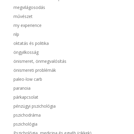
megvilágosodás
művészet
my experience
nlp
oktatás és politika
öngyilkosság
önismeret, önmegvalósítás
önismereti problémák
paleo-low carb
paranoia
párkapcsolat
pénzügyi pszichológia
pszichodráma
pszichológia
Pszichológia, medicina és egyéb (cikkek)