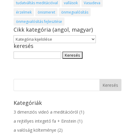
tudatváltás meditációval
vallások
Vasudeva
érzelmek
önismeret
önmegvalósítás
önmegvalósítás fejlesztése
Cikk kategória (angol, magyar)
Cikk
keresés
kategória
(angol,
Keresés:
magyar)
Kategóriák
3 dimenziós videó a meditációról
(1)
a rejtélyes integető fa + Einstein
(1)
a valóság költeménye
(2)