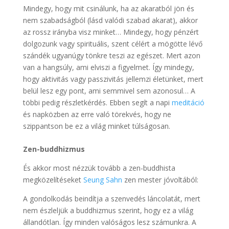
Mindegy, hogy mit csinálunk, ha az akaratból jön és
nem szabadságból (lásd valódi szabad akarat), akkor
az rossz irányba visz minket… Mindegy, hogy pénzért
dolgozunk vagy spirituális, szent célért a mögötte lévő
szándék ugyanúgy tönkre teszi az egészet. Mert azon
van a hangsúly, ami elviszi a figyelmet. Így mindegy,
hogy aktivitás vagy passzivitás jellemzi életünket, mert
belül lesz egy pont, ami semmivel sem azonosul… A
többi pedig részletkérdés. Ebben segít a napi
meditáció
és napközben az erre való törekvés, hogy ne
szippantson be ez a világ minket túlságosan.
Zen-buddhizmus
És akkor most nézzük tovább a zen-buddhista
megközelítéseket
Seung Sahn
zen mester jóvoltából:
A gondolkodás beindítja a szenvedés láncolatát, mert
nem észleljük a buddhizmus szerint, hogy ez a világ
állandótlan. Így minden valóságos lesz számunkra. A