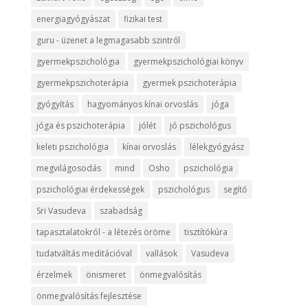
energiagyógyászat
fizikai test
guru - üzenet a legmagasabb szintről
gyermekpszichológia
gyermekpszichológiai könyv
gyermekpszichoterápia
gyermek pszichoterápia
gyógyítás
hagyományos kínai orvoslás
jóga
jóga és pszichoterápia
jólét
jó pszichológus
keleti pszichológia
kínai orvoslás
lélekgyógyász
megvilágosodás
mind
Osho
pszichológia
pszichológiai érdekességek
pszichológus
segítő
Sri Vasudeva
szabadság
tapasztalatokról - a létezés öröme
tisztítókúra
tudatváltás meditációval
vallások
Vasudeva
érzelmek
önismeret
önmegvalósítás
önmegvalósítás fejlesztése