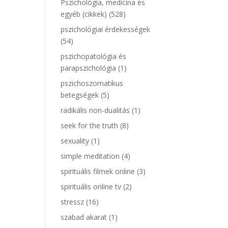
Pszichológia, medicina és
egyéb (cikkek)
(528)
pszichológiai érdekességek
(54)
pszichopatológia és
parapszichológia
(1)
pszichoszomatikus
betegségek
(5)
radikális non-dualitás
(1)
seek for the truth
(8)
sexuality
(1)
simple meditation
(4)
spirituális filmek online
(3)
spirituális online tv
(2)
stressz
(16)
szabad akarat
(1)