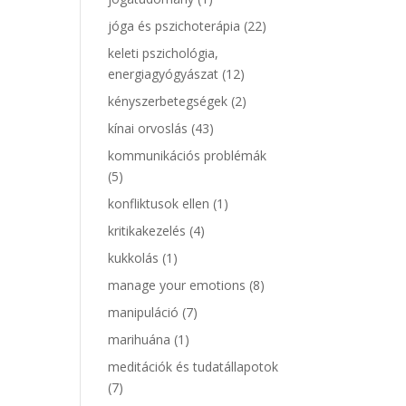
jóga és pszichoterápia
(22)
keleti pszichológia,
energiagyógyászat
(12)
kényszerbetegségek
(2)
kínai orvoslás
(43)
kommunikációs problémák
(5)
konfliktusok ellen
(1)
kritikakezelés
(4)
kukkolás
(1)
manage your emotions
(8)
manipuláció
(7)
marihuána
(1)
meditációk és tudatállapotok
(7)