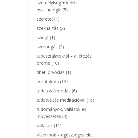
személyiség + keleti
pszichológia
(5)
szeretet
(1)
szexualitás
(2)
szingli
(1)
szorongás
(2)
tapasztalatokról – a létezés
öröme
(10)
tibeti orvoslás
(1)
tisztítókúra
(14)
tudatos álmodás
(6)
tudatváltás meditációval
(16)
tudományok, vallások és
művészetek
(3)
vallások
(11)
vitaminok – egészséges élet