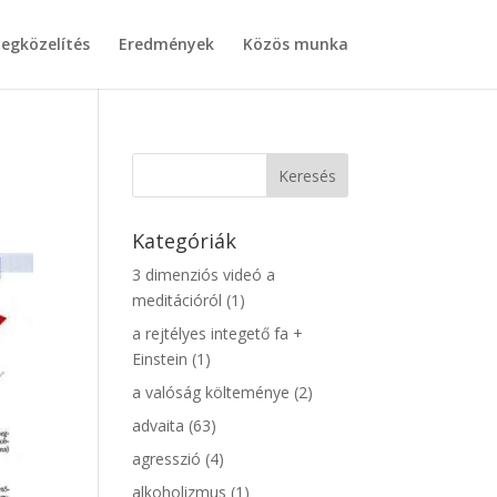
egközelítés
Eredmények
Közös munka
Kategóriák
3 dimenziós videó a
meditációról
(1)
a rejtélyes integető fa +
Einstein
(1)
a valóság költeménye
(2)
advaita
(63)
agresszió
(4)
alkoholizmus
(1)