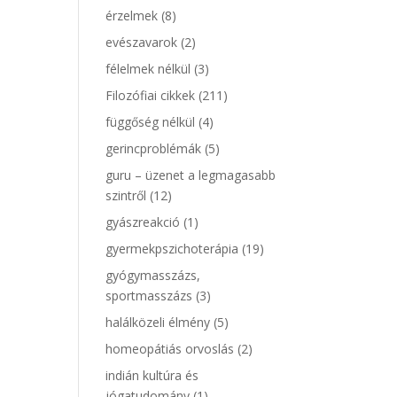
érzelmek
(8)
evészavarok
(2)
félelmek nélkül
(3)
Filozófiai cikkek
(211)
függőség nélkül
(4)
gerincproblémák
(5)
guru – üzenet a legmagasabb
szintről
(12)
gyászreakció
(1)
gyermekpszichoterápia
(19)
gyógymasszázs,
sportmasszázs
(3)
halálközeli élmény
(5)
homeopátiás orvoslás
(2)
indián kultúra és
jógatudomány
(1)