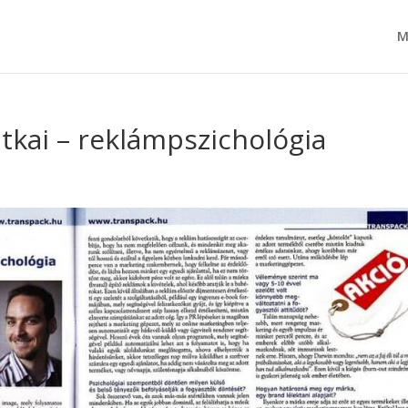
M
itkai – reklámpszichológia