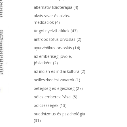
alternatív fizioterápia
(4)
alvászavar és alvás-
meditációk
(4)
Angol nyelvű cikkek
(43)
antropozófus orvoslás
(2)
ayurvédikus orvoslás
(14)
az emberiség jövője,
jóslatként
(2)
az indián és indiai kultúra
(2)
beilleszkedési zavarok
(1)
betegség és egészség
(27)
bölcs emberek írásai
(5)
bölcsességek
(13)
buddhizmus és pszichológia
(31)