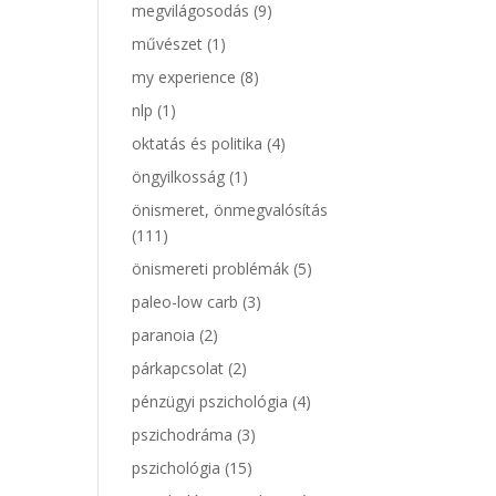
megvilágosodás
(9)
művészet
(1)
my experience
(8)
nlp
(1)
oktatás és politika
(4)
öngyilkosság
(1)
önismeret, önmegvalósítás
(111)
önismereti problémák
(5)
paleo-low carb
(3)
paranoia
(2)
párkapcsolat
(2)
pénzügyi pszichológia
(4)
pszichodráma
(3)
pszichológia
(15)