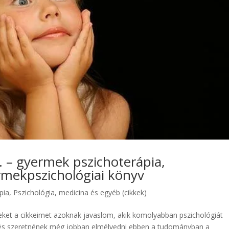
 – gyermek pszichoterápia,
rmekpszichológiai könyv
pia
,
Pszichológia, medicina és egyéb (cikkek)
eket a cikkeimet azoknak javaslom, akik komolyabban pszichológiát
) és szeretnének még jobban elmélyedni ebben a tudományban a