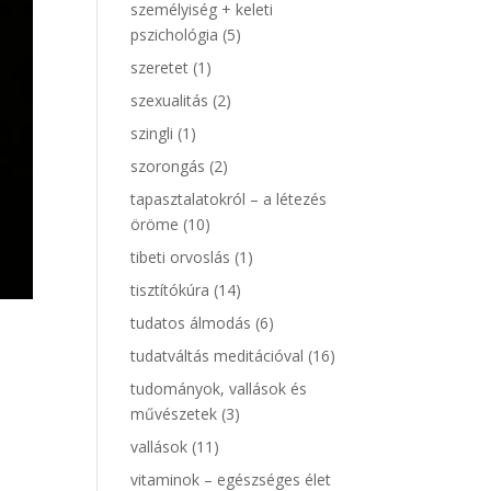
személyiség + keleti
pszichológia
(5)
szeretet
(1)
szexualitás
(2)
szingli
(1)
szorongás
(2)
tapasztalatokról – a létezés
öröme
(10)
tibeti orvoslás
(1)
tisztítókúra
(14)
tudatos álmodás
(6)
tudatváltás meditációval
(16)
tudományok, vallások és
művészetek
(3)
vallások
(11)
vitaminok – egészséges élet