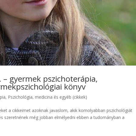
 – gyermek pszichoterápia,
rmekpszichológiai könyv
pia
,
Pszichológia, medicina és egyéb (cikkek)
eket a cikkeimet azoknak javaslom, akik komolyabban pszichológiát
) és szeretnének még jobban elmélyedni ebben a tudományban a