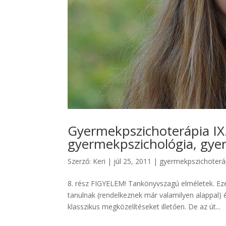
Gyermekpszichoterápia IX.
gyermekpszichológia, gye
Szerző:
Keri
|
júl 25, 2011
|
gyermekpszichoterá
8. rész FIGYELEM! Tankönyvszagú elméletek. Ez
tanulnak (rendelkeznek már valamilyen alappal
klasszikus megközelítéseket illetően. De az út...