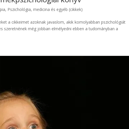
pia
,
Pszichológia, medicina és egyéb (cikkek)
eket a cikkeimet azoknak javaslom, akik komolyabban pszichológiát
) és szeretnének még jobban elmélyedni ebben a tudományban a