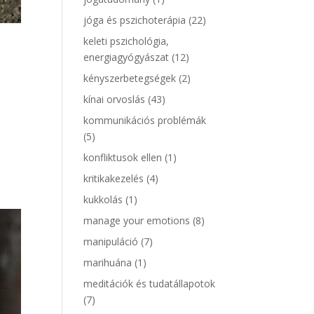
jóga és pszichoterápia
(22)
keleti pszichológia,
energiagyógyászat
(12)
kényszerbetegségek
(2)
kínai orvoslás
(43)
kommunikációs problémák
(5)
konfliktusok ellen
(1)
kritikakezelés
(4)
kukkolás
(1)
manage your emotions
(8)
manipuláció
(7)
marihuána
(1)
meditációk és tudatállapotok
(7)