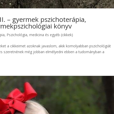
I. – gyermek pszichoterápia,
rmekpszichológiai könyv
pia
,
Pszichológia, medicina és egyéb (cikkek)
eket a cikkeimet azoknak javaslom, akik komolyabban pszichológiát
) és szeretnének még jobban elmélyedni ebben a tudományban a