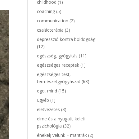
childhood
(1)
coaching
(5)
communication
(2)
családterápia
(3)
depresszió kontra boldogság
(12)
egészség, gyógyítás
(11)
egészséges receptek
(1)
egészséges test,
természetgyógyászat
(63)
ego, mind
(15)
Egyéb
(1)
életvezetés
(3)
elme és a nyugati, keleti
pszichológia
(32)
énekelj velünk – mantrák
(2)