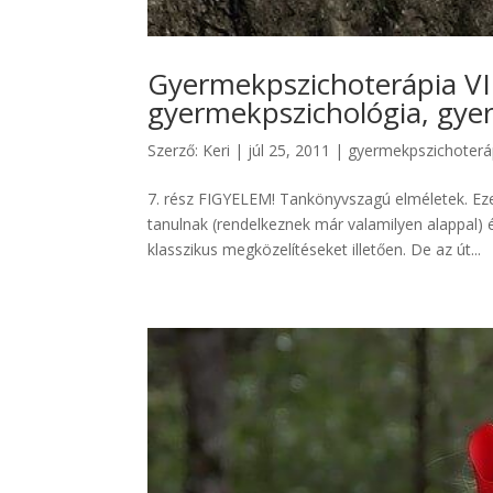
Gyermekpszichoterápia VII
gyermekpszichológia, gye
Szerző:
Keri
|
júl 25, 2011
|
gyermekpszichoterá
7. rész FIGYELEM! Tankönyvszagú elméletek. Ez
tanulnak (rendelkeznek már valamilyen alappal
klasszikus megközelítéseket illetően. De az út...