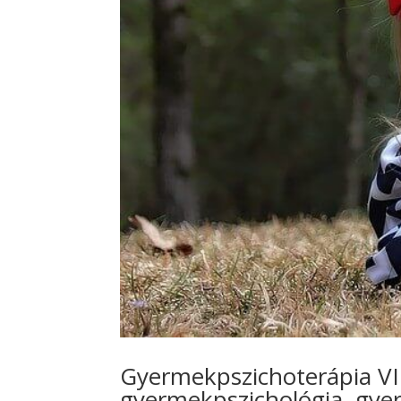
Gyermekpszichoterápia VII
gyermekpszichológia, gye