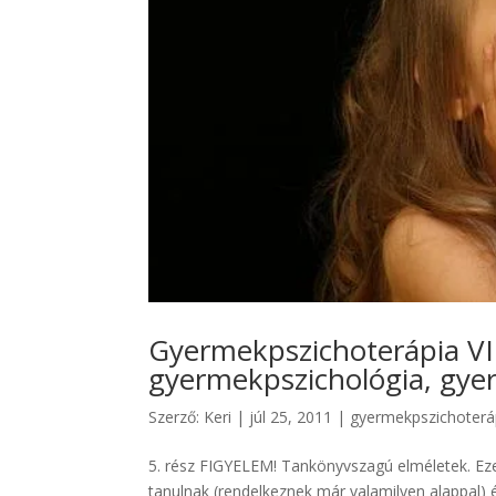
Gyermekpszichoterápia VI.
gyermekpszichológia, gye
Szerző:
Keri
|
júl 25, 2011
|
gyermekpszichoterá
5. rész FIGYELEM! Tankönyvszagú elméletek. Ez
tanulnak (rendelkeznek már valamilyen alappal