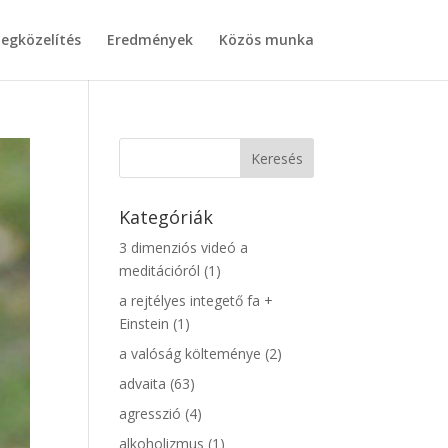
egközelítés
Eredmények
Közös munka
Kategóriák
3 dimenziós videó a
meditációról
(1)
a rejtélyes integető fa +
Einstein
(1)
a valóság költeménye
(2)
advaita
(63)
agresszió
(4)
alkoholizmus
(1)