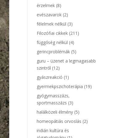
érzelmek
(8)
evészavarok
(2)
félelmek nélkül
(3)
Filozófiai cikkek
(211)
függőség nélkül
(4)
gerincproblémák
(5)
guru – üzenet a legmagasabb
szintről
(12)
gyászreakció
(1)
gyermekpszichoterápia
(19)
gyógymasszázs,
sportmasszázs
(3)
halálközeli élmény
(5)
homeopátiás orvoslás
(2)
indián kultúra és
jógatudomány
(1)