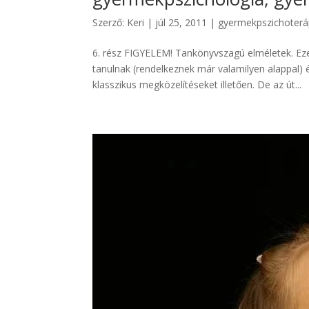
Szerző:
Keri
|
júl 25, 2011
|
gyermekpszichoterá
6. rész FIGYELEM! Tankönyvszagú elméletek. Ez
tanulnak (rendelkeznek már valamilyen alappal
klasszikus megközelítéseket illetően. De az út...