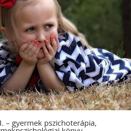
. – gyermek pszichoterápia,
rmekpszichológiai könyv