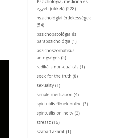
Pszichológia, medicina és
egyéb (cikkek)
(528)
pszichológiai érdekességek
(54)
pszichopatológia és
parapszichológia
(1)
pszichoszomatikus
betegségek
(5)
radikális non-dualitás
(1)
seek for the truth
(8)
sexuality
(1)
simple meditation
(4)
spirituális filmek online
(3)
spirituális online tv
(2)
stressz
(16)
szabad akarat
(1)