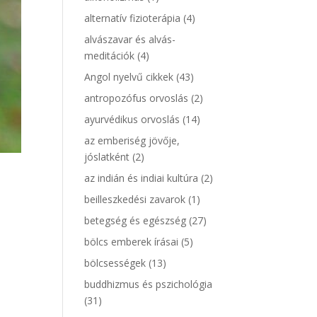
alternatív fizioterápia
(4)
alvászavar és alvás-
meditációk
(4)
Angol nyelvű cikkek
(43)
antropozófus orvoslás
(2)
ayurvédikus orvoslás
(14)
az emberiség jövője,
jóslatként
(2)
az indián és indiai kultúra
(2)
beilleszkedési zavarok
(1)
betegség és egészség
(27)
bölcs emberek írásai
(5)
bölcsességek
(13)
buddhizmus és pszichológia
(31)