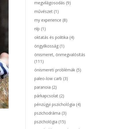
megvilágosodás
(9)
művészet
(1)
my experience
(8)
nlp
(1)
oktatás és politika
(4)
öngyilkosság
(1)
önismeret, önmegvalósítás
(111)
önismereti problémák
(5)
paleo-low carb
(3)
paranoia
(2)
párkapcsolat
(2)
pénzügyi pszichológia
(4)
pszichodráma
(3)
pszichológia
(15)