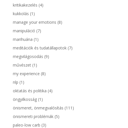
kritikakezelés
(4)
kukkolás
(1)
manage your emotions
(8)
manipuláció
(7)
marihuána
(1)
meditációk és tudatállapotok
(7)
megvilágosodás
(9)
művészet
(1)
my experience
(8)
nlp
(1)
oktatás és politika
(4)
öngyilkosság
(1)
önismeret, önmegvalósítás
(111)
önismereti problémák
(5)
paleo-low carb
(3)