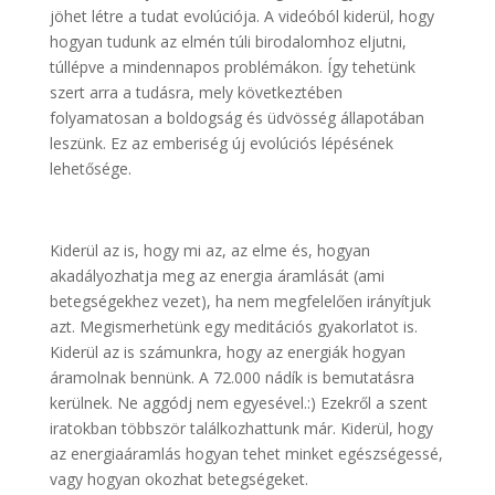
jöhet létre a tudat evolúciója. A videóból kiderül, hogy
hogyan tudunk az elmén túli birodalomhoz eljutni,
túllépve a mindennapos problémákon. Így tehetünk
szert arra a tudásra, mely következtében
folyamatosan a boldogság és üdvösség állapotában
leszünk. Ez az emberiség új evolúciós lépésének
lehetősége.
Kiderül az is, hogy mi az, az elme és, hogyan
akadályozhatja meg az energia áramlását (ami
betegségekhez vezet), ha nem megfelelően irányítjuk
azt. Megismerhetünk egy meditációs gyakorlatot is.
Kiderül az is számunkra, hogy az energiák hogyan
áramolnak bennünk. A 72.000 nádík is bemutatásra
kerülnek. Ne aggódj nem egyesével.:) Ezekről a szent
iratokban többször találkozhattunk már. Kiderül, hogy
az energiaáramlás hogyan tehet minket egészségessé,
vagy hogyan okozhat betegségeket.