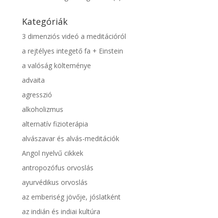
Kategóriák
3 dimenziós videó a meditációról
a rejtélyes integető fa + Einstein
a valóság költeménye
advaita
agresszió
alkoholizmus
alternatív fizioterápia
alvászavar és alvás-meditációk
Angol nyelvű cikkek
antropozófus orvoslás
ayurvédikus orvoslás
az emberiség jövője, jóslatként
az indián és indiai kultúra