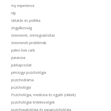
my experience
nlp
oktatás és politika
öngyilkosság
önismeret, önmegvalósítás
önismereti problémák
paleo-low carb
paranoia
párkapcsolat
pénzügyi pszichológia
pszichodráma
pszichológia
Pszichológia, medicina és egyéb (cikkek)
pszichológiai érdekességek
pszichopatológia és parapszichológia