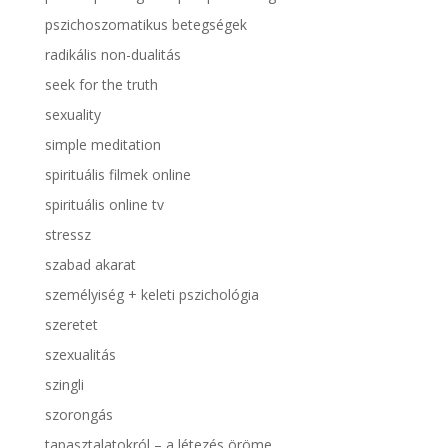
pszichoszomatikus betegségek
radikális non-dualitás
seek for the truth
sexuality
simple meditation
spirituális filmek online
spirituális online tv
stressz
szabad akarat
személyiség + keleti pszichológia
szeretet
szexualitás
szingli
szorongás
tapasztalatokról – a létezés öröme