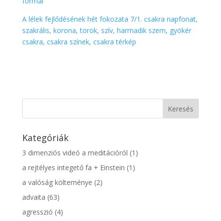
formái
A lélek fejlődésének hét fokozata 7/1. csakra napfonat,
szakrális, korona, torok, szív, harmadik szem, gyökér
csakra,
csakra színek, csakra térkép
Kategóriák
3 dimenziós videó a meditációról
(1)
a rejtélyes integető fa + Einstein
(1)
a valóság költeménye
(2)
advaita
(63)
agresszió
(4)