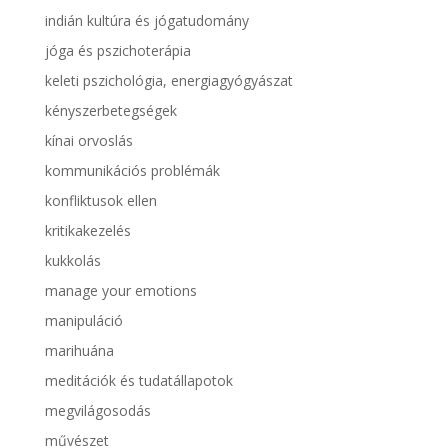
indián kultúra és jógatudomány
jóga és pszichoterápia
keleti pszichológia, energiagyógyászat
kényszerbetegségek
kínai orvoslás
kommunikációs problémák
konfliktusok ellen
kritikakezelés
kukkolás
manage your emotions
manipuláció
marihuána
meditációk és tudatállapotok
megvilágosodás
művészet