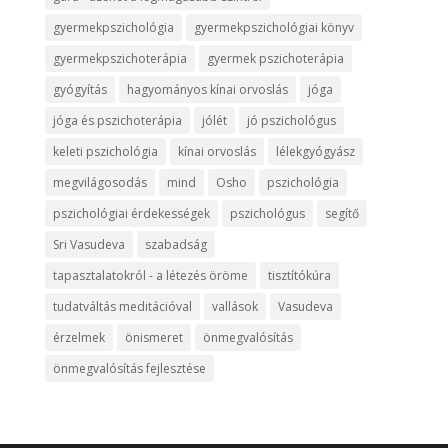
gyermekpszichológia
gyermekpszichológiai könyv
gyermekpszichoterápia
gyermek pszichoterápia
gyógyítás
hagyományos kínai orvoslás
jóga
jóga és pszichoterápia
jólét
jó pszichológus
keleti pszichológia
kínai orvoslás
lélekgyógyász
megvilágosodás
mind
Osho
pszichológia
pszichológiai érdekességek
pszichológus
segítő
Sri Vasudeva
szabadság
tapasztalatokról - a létezés öröme
tisztítókúra
tudatváltás meditációval
vallások
Vasudeva
érzelmek
önismeret
önmegvalósítás
önmegvalósítás fejlesztése