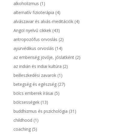
alkoholizmus
(1)
alternatív fizioterápia
(4)
alvászavar és alvás-meditációk
(4)
Angol nyelvű cikkek
(43)
antropozófus orvoslás
(2)
ayurvédikus orvoslás
(14)
az emberiség jövője, jóslatként
(2)
az indián és indiai kultúra
(2)
beilleszkedési zavarok
(1)
betegség és egészség
(27)
bölcs emberek írásai
(5)
bölcsességek
(13)
buddhizmus és pszichológia
(31)
childhood
(1)
coaching
(5)