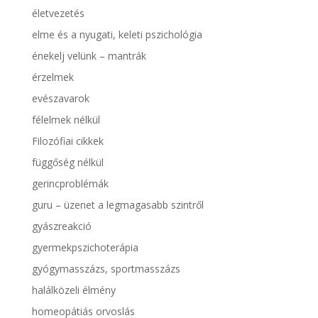
életvezetés
elme és a nyugati, keleti pszichológia
énekelj velünk – mantrák
érzelmek
evészavarok
félelmek nélkül
Filozófiai cikkek
függőség nélkül
gerincproblémák
guru – üzenet a legmagasabb szintről
gyászreakció
gyermekpszichoterápia
gyógymasszázs, sportmasszázs
halálközeli élmény
homeopátiás orvoslás