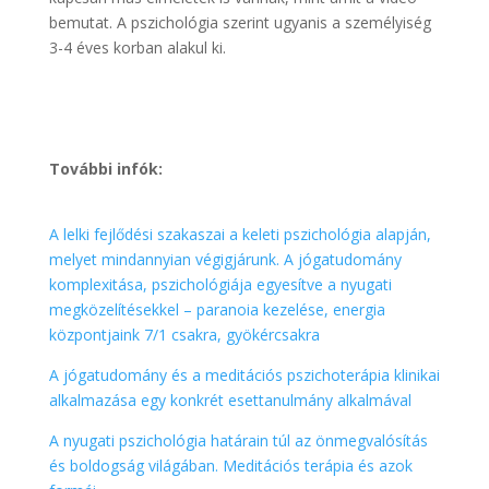
bemutat. A pszichológia szerint ugyanis a személyiség
3-4 éves korban alakul ki.
További infók:
.
A lelki fejlődési szakaszai a keleti pszichológia alapján,
melyet mindannyian végigjárunk. A jógatudomány
komplexitása, pszichológiája egyesítve a nyugati
megközelítésekkel – paranoia kezelése, energia
központjaink 7/1 csakra, gyökércsakra
A jógatudomány és a meditációs pszichoterápia klinikai
alkalmazása egy konkrét esettanulmány alkalmával
A nyugati pszichológia határain túl az önmegvalósítás
és boldogság világában. Meditációs terápia és azok