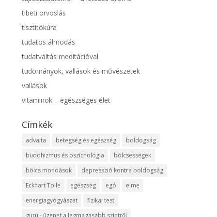
tibeti orvoslás
tisztítókúra
tudatos álmodás
tudatváltás meditációval
tudományok, vallások és művészetek
vallások
vitaminok – egészséges élet
Címkék
advaita
betegség és egészség
boldogság
buddhizmus és pszichológia
bölcsességek
bölcs mondások
depresszió kontra boldogság
Eckhart Tolle
egészség
egó
elme
energiagyógyászat
fizikai test
guru - üzenet a legmagasabb szintről