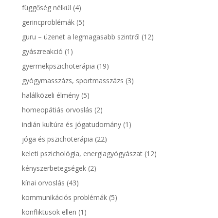
függőség nélkül
(4)
gerincproblémák
(5)
guru – üzenet a legmagasabb szintről
(12)
gyászreakció
(1)
gyermekpszichoterápia
(19)
gyógymasszázs, sportmasszázs
(3)
halálközeli élmény
(5)
homeopátiás orvoslás
(2)
indián kultúra és jógatudomány
(1)
jóga és pszichoterápia
(22)
keleti pszichológia, energiagyógyászat
(12)
kényszerbetegségek
(2)
kínai orvoslás
(43)
kommunikációs problémák
(5)
konfliktusok ellen
(1)