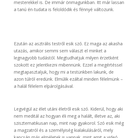
mesterekkel is. De immár önmagunkban. Itt már lassan
a tanú én-tudata is feloldódik és fénnyé változunk.
Ezután az asztrális testről esik szó. Ez maga az akasha
utazás, amikor semmi sem választ el minket a
legnagyobb tudástól. Megtudhatjuk milyen érzetként
szokott ez jelentkezni mibennünk. Ezzel a megértéssel
megtapasztaljuk, hogy mi a testünkben lakunk, de
azon túlról eredünk. Elmúlik ezáltal minden félelmünk –
a halál félelem elpárolgásával.
Legvégül az élet utáni életről esik szó. Kiderül, hogy aki
nem meditál az hogyan éli meg a halált, illetve az, aki
szisztematikusan nap, mint nap gyakorol. Szó esik még
a magzatról és a személyiség kialakulásáról, mely
kapcsán más elméletek is vannak, mint amit a videó