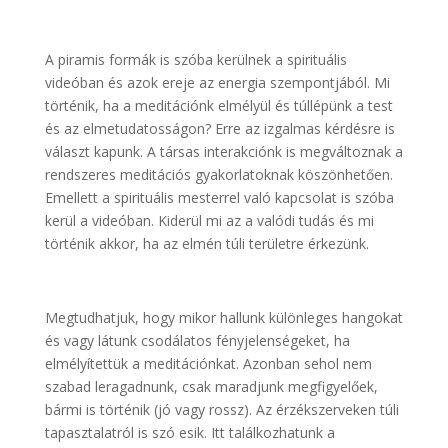
A piramis formák is szóba kerülnek a spirituális
videóban és azok ereje az energia szempontjából. Mi
történik, ha a meditációnk elmélyül és túllépünk a test
és az elmetudatosságon? Erre az izgalmas kérdésre is
választ kapunk. A társas interakciónk is megváltoznak a
rendszeres meditációs gyakorlatoknak köszönhetően.
Emellett a spirituális mesterrel való kapcsolat is szóba
kerül a videóban. Kiderül mi az a valódi tudás és mi
történik akkor, ha az elmén túli területre érkezünk.
Megtudhatjuk, hogy mikor hallunk különleges hangokat
és vagy látunk csodálatos fényjelenségeket, ha
elmélyítettük a meditációnkat. Azonban sehol nem
szabad leragadnunk, csak maradjunk megfigyelőek,
bármi is történik (jó vagy rossz). Az érzékszerveken túli
tapasztalatról is szó esik. Itt találkozhatunk a