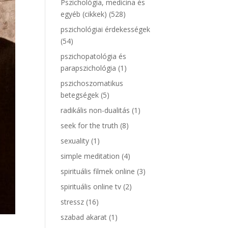
Pszichológia, medicina és
egyéb (cikkek)
(528)
pszichológiai érdekességek
(54)
pszichopatológia és
parapszichológia
(1)
pszichoszomatikus
betegségek
(5)
radikális non-dualitás
(1)
seek for the truth
(8)
sexuality
(1)
simple meditation
(4)
spirituális filmek online
(3)
spirituális online tv
(2)
stressz
(16)
szabad akarat
(1)