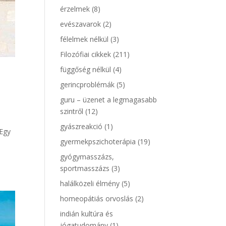
érzelmek
(8)
evészavarok
(2)
félelmek nélkül
(3)
Filozófiai cikkek
(211)
függőség nélkül
(4)
gerincproblémák
(5)
guru – üzenet a legmagasabb
szintről
(12)
gyászreakció
(1)
 Egy
gyermekpszichoterápia
(19)
gyógymasszázs,
sportmasszázs
(3)
halálközeli élmény
(5)
homeopátiás orvoslás
(2)
indián kultúra és
jógatudomány
(1)