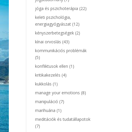
jóga és pszichoterápia
(22)
keleti pszichológia,
energiagyógyászat
(12)
kényszerbetegségek
(2)
kínai orvoslás
(43)
kommunikációs problémák
(5)
konfliktusok ellen
(1)
kritikakezelés
(4)
kukkolás
(1)
manage your emotions
(8)
manipuláció
(7)
marihuána
(1)
meditációk és tudatállapotok
(7)