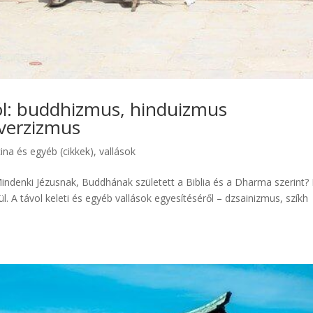
iról: buddhizmus, hinduizmus
iverzizmus
ina és egyéb (cikkek)
,
vallások
indenki Jézusnak, Buddhának született a Biblia és a Dharma szerint?
ül. A távol keleti és egyéb vallások egyesítéséről – dzsainizmus, szíkh