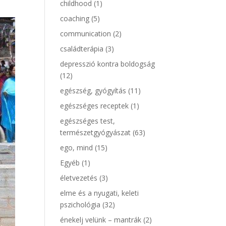
childhood
(1)
coaching
(5)
communication
(2)
családterápia
(3)
depresszió kontra boldogság
(12)
egészség, gyógyítás
(11)
egészséges receptek
(1)
egészséges test,
természetgyógyászat
(63)
ego, mind
(15)
Egyéb
(1)
életvezetés
(3)
elme és a nyugati, keleti
pszichológia
(32)
énekelj velünk – mantrák
(2)