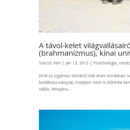
A távol-kelet világvallása
(brahmanizmus), kínai un
Szerző:
Keri
|
jan 13, 2013
|
Pszichológia, medic
Erről az izgalmas témáról már írtam korábban: M
buddhista irányzat, melyben Isten is előtérbe ker
vallás, hínajána,...