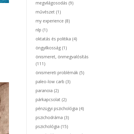
megvilágosodás
(9)
művészet
(1)
my experience
(8)
nlp
(1)
oktatás és politika
(4)
öngyilkosság
(1)
önismeret, önmegvalósítás
(111)
önismereti problémák
(5)
paleo-low carb
(3)
paranoia
(2)
párkapcsolat
(2)
pénzügyi pszichológia
(4)
pszichodráma
(3)
pszichológia
(15)