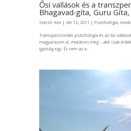
Ősi vallások és a transzpe
Bhagavad-gíta, Guru Gíta
Szerző:
Keri
|
okt 12, 2011
|
Pszichológia, medic
Transzperszonális pszichológia és az ősi vallás
magyarázom el, mutatom meg – akit csak érdeke
igazság egy. És nem az a...