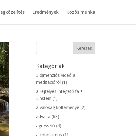
egközelítés
Eredmények
Közös munka
Kategóriák
3 dimenziós videó a
meditációról
(1)
a rejtélyes integető fa +
Einstein
(1)
a valóság költeménye
(2)
advaita
(63)
agresszió
(4)
alkoholizmus
(1)