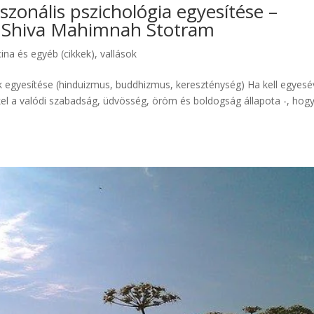
rszonális pszichológia egyesítése –
, Shiva Mahimnah Stotram
ina és egyéb (cikkek)
,
vallások
ok egyesítése (hinduizmus, buddhizmus, kereszténység) Ha kell egyesé
l a valódi szabadság, üdvösség, öröm és boldogság állapota -, hogy