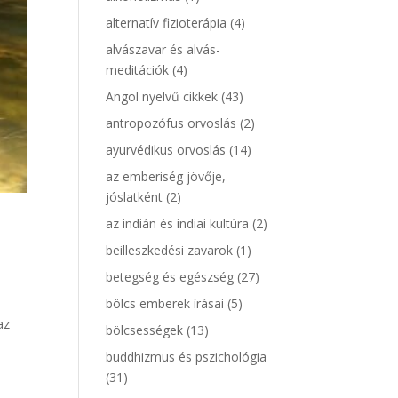
alternatív fizioterápia
(4)
alvászavar és alvás-
meditációk
(4)
Angol nyelvű cikkek
(43)
antropozófus orvoslás
(2)
ayurvédikus orvoslás
(14)
az emberiség jövője,
jóslatként
(2)
az indián és indiai kultúra
(2)
beilleszkedési zavarok
(1)
betegség és egészség
(27)
bölcs emberek írásai
(5)
az
bölcsességek
(13)
buddhizmus és pszichológia
(31)