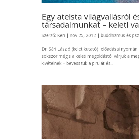
Egy ateista világvallásról és
társadalmunkat – keleti v
Szerző:
Keri
|
nov 25, 2012
|
buddhizmus és psz
Dr. Sári László (kelet kutató) előadásai nyomán 
sokszor mégis a keleti megoldástól várjuk a meg
kivételnek – bevesszük a pirulát és...