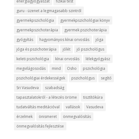
energiagyógyászat
fizikai test
guru - üzenet a legmagasabb szintről
gyermekpszichológia
gyermekpszichológiai könyv
gyermekpszichoterápia
gyermek pszichoterápia
gyógyítás
hagyományos kínai orvoslás
jóga
jóga és pszichoterápia
jólét
jó pszichológus
keleti pszichológia
kínai orvoslás
lélekgyógyász
megvilágosodás
mind
Osho
pszichológia
pszichológiai érdekességek
pszichológus
segítő
Sri Vasudeva
szabadság
tapasztalatokról - a létezés öröme
tisztítókúra
tudatváltás meditációval
vallások
Vasudeva
érzelmek
önismeret
önmegvalósítás
önmegvalósítás fejlesztése