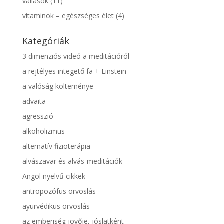
vallások
(11)
vitaminok – egészséges élet
(4)
Kategóriák
3 dimenziós videó a meditációról
a rejtélyes integető fa + Einstein
a valóság költeménye
advaita
agresszió
alkoholizmus
alternatív fizioterápia
alvászavar és alvás-meditációk
Angol nyelvű cikkek
antropozófus orvoslás
ayurvédikus orvoslás
az emberiség jövője, jóslatként