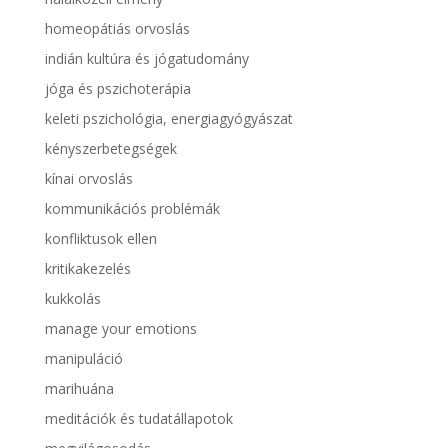
homeopátiás orvoslás
indián kultúra és jógatudomány
jóga és pszichoterápia
keleti pszichológia, energiagyógyászat
kényszerbetegségek
kínai orvoslás
kommunikációs problémák
konfliktusok ellen
kritikakezelés
kukkolás
manage your emotions
manipuláció
marihuána
meditációk és tudatállapotok