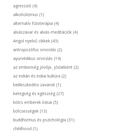
agresszió
(4)
alkoholizmus
(1)
alternatív fizioterápia
(4)
alvászavar és alvás-meditációk
(4)
Angol nyelvű cikkek
(43)
antropozófus orvoslás
(2)
ayurvédikus orvoslás
(14)
az emberiség jövője, jóslatként
(2)
az indián és indiai kultúra
(2)
beilleszkedési zavarok
(1)
betegség és egészség
(27)
bölcs emberek írásai
(5)
bölcsességek
(13)
buddhizmus és pszichológia
(31)
childhood
(1)