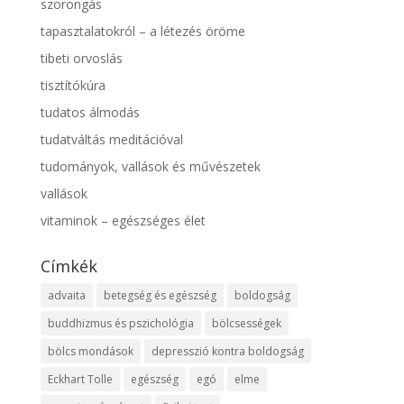
szorongás
tapasztalatokról – a létezés öröme
tibeti orvoslás
tisztítókúra
tudatos álmodás
tudatváltás meditációval
tudományok, vallások és művészetek
vallások
vitaminok – egészséges élet
Címkék
advaita
betegség és egészség
boldogság
buddhizmus és pszichológia
bölcsességek
bölcs mondások
depresszió kontra boldogság
Eckhart Tolle
egészség
egó
elme