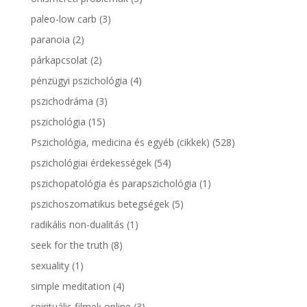
paleo-low carb
(3)
paranoia
(2)
párkapcsolat
(2)
pénzügyi pszichológia
(4)
pszichodráma
(3)
pszichológia
(15)
Pszichológia, medicina és egyéb (cikkek)
(528)
pszichológiai érdekességek
(54)
pszichopatológia és parapszichológia
(1)
pszichoszomatikus betegségek
(5)
radikális non-dualitás
(1)
seek for the truth
(8)
sexuality
(1)
simple meditation
(4)
spirituális filmek online
(3)