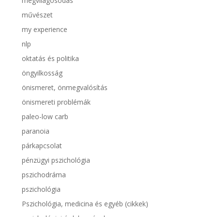
megvilágosodás
művészet
my experience
nlp
oktatás és politika
öngyilkosság
önismeret, önmegvalósítás
önismereti problémák
paleo-low carb
paranoia
párkapcsolat
pénzügyi pszichológia
pszichodráma
pszichológia
Pszichológia, medicina és egyéb (cikkek)