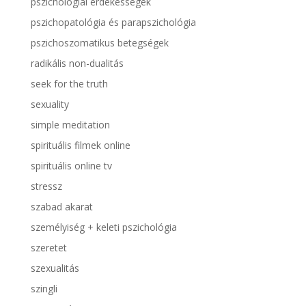
pszichológiai érdekességek
pszichopatológia és parapszichológia
pszichoszomatikus betegségek
radikális non-dualitás
seek for the truth
sexuality
simple meditation
spirituális filmek online
spirituális online tv
stressz
szabad akarat
személyiség + keleti pszichológia
szeretet
szexualitás
szingli