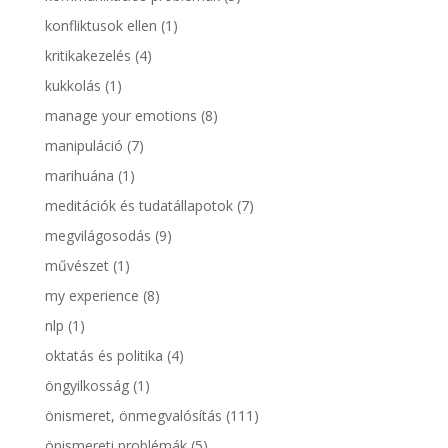
konfliktusok ellen
(1)
kritikakezelés
(4)
kukkolás
(1)
manage your emotions
(8)
manipuláció
(7)
marihuána
(1)
meditációk és tudatállapotok
(7)
megvilágosodás
(9)
művészet
(1)
my experience
(8)
nlp
(1)
oktatás és politika
(4)
öngyilkosság
(1)
önismeret, önmegvalósítás
(111)
önismereti problémák
(5)