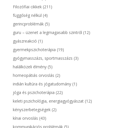
Filozófiai cikkek
(211)
függőség nélkül
(4)
gerincproblémák
(5)
guru – üzenet a legmagasabb szintről
(12)
gyászreakció
(1)
gyermekpszichoterápia
(19)
gyógymasszázs, sportmasszázs
(3)
halálközeli élmény
(5)
homeopátiás orvoslás
(2)
indián kultúra és jógatudomány
(1)
jóga és pszichoterápia
(22)
keleti pszichológia, energiagyógyászat
(12)
kényszerbetegségek
(2)
kínai orvoslás
(43)
kommunikációs problémák
(5)