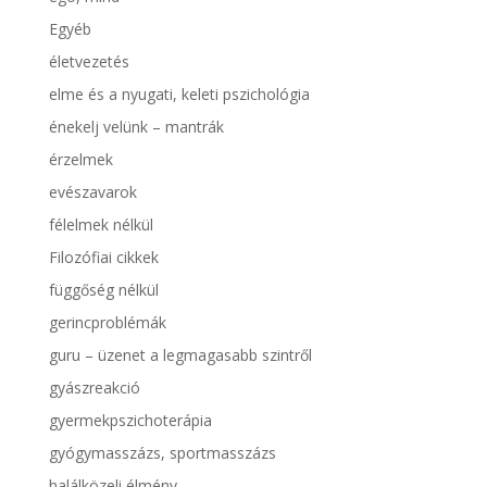
Egyéb
életvezetés
elme és a nyugati, keleti pszichológia
énekelj velünk – mantrák
érzelmek
evészavarok
félelmek nélkül
Filozófiai cikkek
függőség nélkül
gerincproblémák
guru – üzenet a legmagasabb szintről
gyászreakció
gyermekpszichoterápia
gyógymasszázs, sportmasszázs
halálközeli élmény