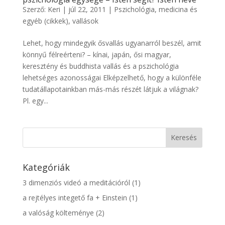
Szerző:
Keri
|
júl 22, 2011
|
Pszichológia, medicina és
egyéb (cikkek)
,
vallások
Lehet, hogy mindegyik ősvallás ugyanarról beszél, amit
könnyű félreérteni? – kínai, japán, ősi magyar,
keresztény és buddhista vallás és a pszichológia
lehetséges azonosságai Elképzelhető, hogy a különféle
tudatállapotainkban más-más részét látjuk a világnak?
Pl. egy...
Kategóriák
3 dimenziós videó a meditációról
(1)
a rejtélyes integető fa + Einstein
(1)
a valóság költeménye
(2)