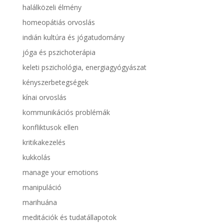
halálközeli élmény
homeopátiás orvoslás
indián kultúra és jógatudomány
jóga és pszichoterápia
keleti pszichológia, energiagyógyászat
kényszerbetegségek
kínai orvoslás
kommunikációs problémák
konfliktusok ellen
kritikakezelés
kukkolás
manage your emotions
manipuláció
marihuána
meditációk és tudatállapotok