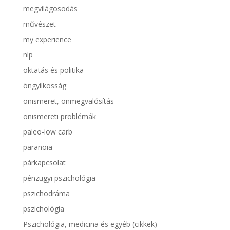
megvilágosodás
művészet
my experience
nlp
oktatás és politika
öngyilkosság
önismeret, önmegvalósítás
önismereti problémák
paleo-low carb
paranoia
párkapcsolat
pénzügyi pszichológia
pszichodráma
pszichológia
Pszichológia, medicina és egyéb (cikkek)