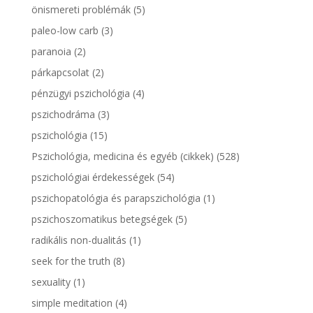
önismereti problémák
(5)
paleo-low carb
(3)
paranoia
(2)
párkapcsolat
(2)
pénzügyi pszichológia
(4)
pszichodráma
(3)
pszichológia
(15)
Pszichológia, medicina és egyéb (cikkek)
(528)
pszichológiai érdekességek
(54)
pszichopatológia és parapszichológia
(1)
pszichoszomatikus betegségek
(5)
radikális non-dualitás
(1)
seek for the truth
(8)
sexuality
(1)
simple meditation
(4)