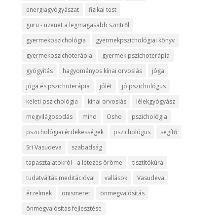
energiagyógyászat
fizikai test
guru - üzenet a legmagasabb szintről
gyermekpszichológia
gyermekpszichológiai könyv
gyermekpszichoterápia
gyermek pszichoterápia
gyógyítás
hagyományos kínai orvoslás
jóga
jóga és pszichoterápia
jólét
jó pszichológus
keleti pszichológia
kínai orvoslás
lélekgyógyász
megvilágosodás
mind
Osho
pszichológia
pszichológiai érdekességek
pszichológus
segítő
Sri Vasudeva
szabadság
tapasztalatokról - a létezés öröme
tisztítókúra
tudatváltás meditációval
vallások
Vasudeva
érzelmek
önismeret
önmegvalósítás
önmegvalósítás fejlesztése