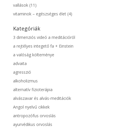
vallások
(11)
vitaminok – egészséges élet
(4)
Kategóriák
3 dimenziós videó a meditációról
a rejtélyes integető fa + Einstein
a valóság költeménye
advaita
agresszió
alkoholizmus
alternatív fizioterápia
alvászavar és alvás-meditációk
Angol nyelvű cikkek
antropozófus orvoslás
ayurvédikus orvoslás