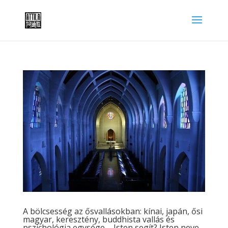
A bölcsesség az ősvallásokban: kínai, japán, ősi
magyar, keresztény, buddhista vallás és
pszichológia egysége – Isten segít? Isten neve