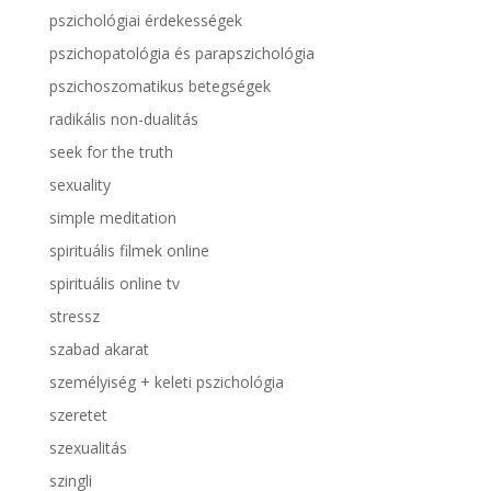
pszichológiai érdekességek
pszichopatológia és parapszichológia
pszichoszomatikus betegségek
radikális non-dualitás
seek for the truth
sexuality
simple meditation
spirituális filmek online
spirituális online tv
stressz
szabad akarat
személyiség + keleti pszichológia
szeretet
szexualitás
szingli