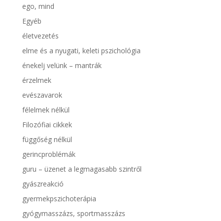
ego, mind
Egyéb
életvezetés
elme és a nyugati, keleti pszichológia
énekelj velünk – mantrák
érzelmek
evészavarok
félelmek nélkül
Filozófiai cikkek
függőség nélkül
gerincproblémák
guru – üzenet a legmagasabb szintről
gyászreakció
gyermekpszichoterápia
gyógymasszázs, sportmasszázs