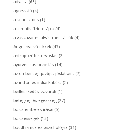
advaita
(63)
agresszió
(4)
alkoholizmus
(1)
alternatív fizioterápia
(4)
alvászavar és alvás-meditációk
(4)
Angol nyelvű cikkek
(43)
antropozófus orvoslás
(2)
ayurvédikus orvoslás
(14)
az emberiség jövője, jóslatként
(2)
az indián és indiai kultúra
(2)
beilleszkedési zavarok
(1)
betegség és egészség
(27)
bölcs emberek írásai
(5)
bölcsességek
(13)
buddhizmus és pszichológia
(31)