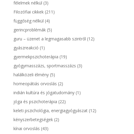
félelmek nélkül
(3)
Filozófiai cikkek
(211)
függőség nélkül
(4)
gerincproblémák
(5)
guru – üzenet a legmagasabb szintről
(12)
gyászreakció
(1)
gyermekpszichoterápia
(19)
gyógymasszázs, sportmasszázs
(3)
halálközeli élmény
(5)
homeopátiás orvoslás
(2)
indián kultúra és jógatudomány
(1)
jóga és pszichoterápia
(22)
keleti pszichológia, energiagyógyászat
(12)
kényszerbetegségek
(2)
kínai orvoslás
(43)