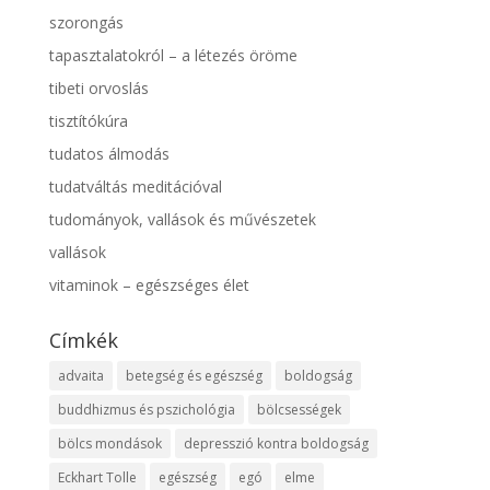
szorongás
tapasztalatokról – a létezés öröme
tibeti orvoslás
tisztítókúra
tudatos álmodás
tudatváltás meditációval
tudományok, vallások és művészetek
vallások
vitaminok – egészséges élet
Címkék
advaita
betegség és egészség
boldogság
buddhizmus és pszichológia
bölcsességek
bölcs mondások
depresszió kontra boldogság
Eckhart Tolle
egészség
egó
elme