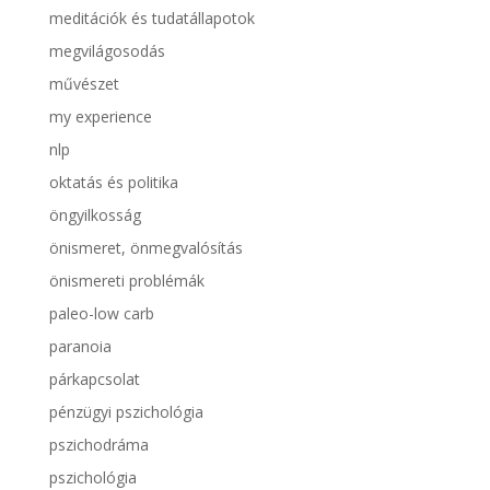
meditációk és tudatállapotok
megvilágosodás
művészet
my experience
nlp
oktatás és politika
öngyilkosság
önismeret, önmegvalósítás
önismereti problémák
paleo-low carb
paranoia
párkapcsolat
pénzügyi pszichológia
pszichodráma
pszichológia