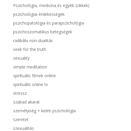
Pszichológia, medicina és egyéb (cikkek)
pszichológiai érdekességek
pszichopatológia és parapszichológia
pszichoszomatikus betegségek
radikális non-dualitás
seek for the truth
sexuality
simple meditation
spirituális filmek online
spirituális online tv
stressz
szabad akarat
személyiség + keleti pszichológia
szeretet
szexualitás