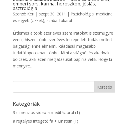
emberi sors, karma, horoszkóp, jóslás,
asztrológia
Szerző:
Keri
|
szept 30, 2011
|
Pszichológia, medicina
és egyéb (cikkek)
,
szabad akarat
Érdemes a több ezer éves szent iratokat is szemügyre
venni, hiszen több ezer éves leülepedett tudás mellett
balgaság lenne elmenni. Ráadásul magasabb
tudatállapotokban többet látni a világból és akadnak
bölcsek, akik ezen meglátásukat papírra vetik. Hogy ki
mennyire...
Kategóriák
3 dimenziós videó a meditációról
(1)
a rejtélyes integető fa + Einstein
(1)