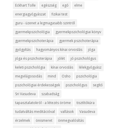
Eckhart Tolle
egészség
egó
elme
energiagyógyászat
fizikai test
guru - üzenet a legmagasabb szintről
gyermekpszichológia
gyermekpszichológiai könyv
gyermekpszichoterápia
gyermek pszichoterápia
gyógyítás
hagyományos kínai orvoslás
jóga
jóga és pszichoterápia
jólét
jó pszichológus
keleti pszichológia
kínai orvoslás
lélekgyógyász
megvilágosodás
mind
Osho
pszichológia
pszichológiai érdekességek
pszichológus
segítő
Sri Vasudeva
szabadság
tapasztalatokról - a létezés öröme
tisztítókúra
tudatváltás meditációval
vallások
Vasudeva
érzelmek
önismeret
önmegvalósítás