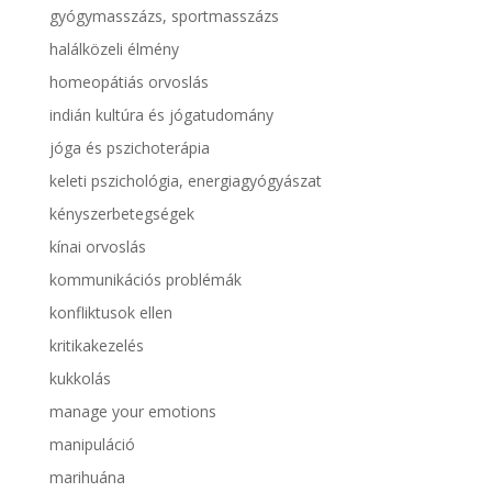
gyógymasszázs, sportmasszázs
halálközeli élmény
homeopátiás orvoslás
indián kultúra és jógatudomány
jóga és pszichoterápia
keleti pszichológia, energiagyógyászat
kényszerbetegségek
kínai orvoslás
kommunikációs problémák
konfliktusok ellen
kritikakezelés
kukkolás
manage your emotions
manipuláció
marihuána