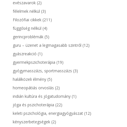
evészavarok
(2)
félelmek nélkül
(3)
Filozófiai cikkek
(211)
függőség nélkül
(4)
gerincproblémák
(5)
guru – üzenet a legmagasabb szintről
(12)
gyászreakció
(1)
gyermekpszichoterápia
(19)
gyógymasszázs, sportmasszázs
(3)
halálközeli élmény
(5)
homeopátiás orvoslás
(2)
indián kultúra és jógatudomány
(1)
jóga és pszichoterápia
(22)
keleti pszichológia, energiagyógyászat
(12)
kényszerbetegségek
(2)