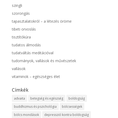
szingli
szorongás
tapasztalatokról – a létezés öröme
tibeti orvoslás
tisztítókúra
tudatos álmodás
tudatváltás meditációval
tudományok, vallások és művészetek
vallások
vitaminok – egészséges élet
Címkék
advaita
betegség és egészség
boldogság
buddhizmus és pszichológia
bölcsességek
bölcs mondások
depresszió kontra boldogság