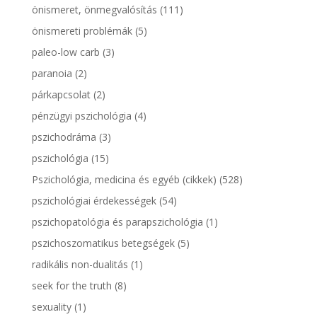
önismeret, önmegvalósítás
(111)
önismereti problémák
(5)
paleo-low carb
(3)
paranoia
(2)
párkapcsolat
(2)
pénzügyi pszichológia
(4)
pszichodráma
(3)
pszichológia
(15)
Pszichológia, medicina és egyéb (cikkek)
(528)
pszichológiai érdekességek
(54)
pszichopatológia és parapszichológia
(1)
pszichoszomatikus betegségek
(5)
radikális non-dualitás
(1)
seek for the truth
(8)
sexuality
(1)