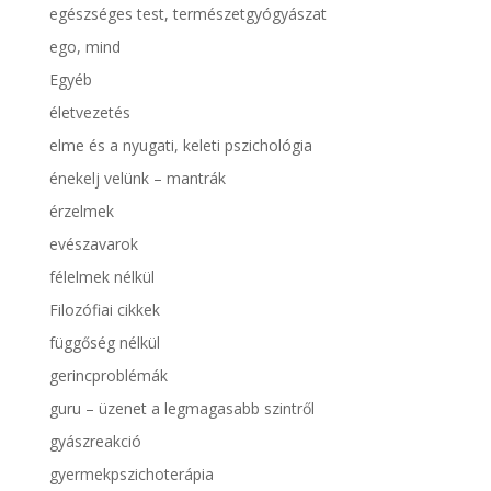
egészséges test, természetgyógyászat
ego, mind
Egyéb
életvezetés
elme és a nyugati, keleti pszichológia
énekelj velünk – mantrák
érzelmek
evészavarok
félelmek nélkül
Filozófiai cikkek
függőség nélkül
gerincproblémák
guru – üzenet a legmagasabb szintről
gyászreakció
gyermekpszichoterápia