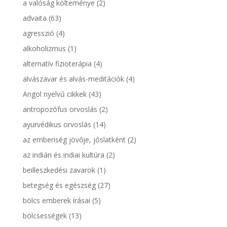
a valóság költeménye
(2)
advaita
(63)
agresszió
(4)
alkoholizmus
(1)
alternatív fizioterápia
(4)
alvászavar és alvás-meditációk
(4)
Angol nyelvű cikkek
(43)
antropozófus orvoslás
(2)
ayurvédikus orvoslás
(14)
az emberiség jövője, jóslatként
(2)
az indián és indiai kultúra
(2)
beilleszkedési zavarok
(1)
betegség és egészség
(27)
bölcs emberek írásai
(5)
bölcsességek
(13)