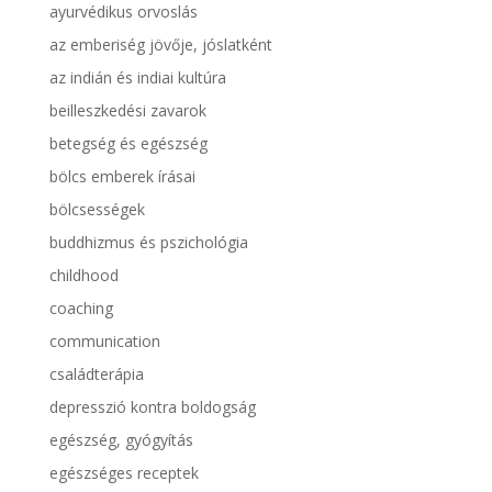
ayurvédikus orvoslás
az emberiség jövője, jóslatként
az indián és indiai kultúra
beilleszkedési zavarok
betegség és egészség
bölcs emberek írásai
bölcsességek
buddhizmus és pszichológia
childhood
coaching
communication
családterápia
depresszió kontra boldogság
egészség, gyógyítás
egészséges receptek