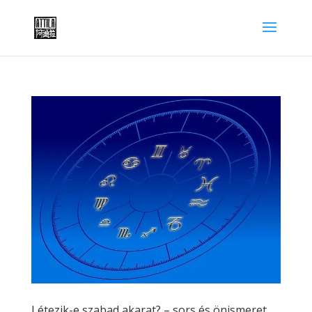
Létezik-e szabad akarat? – sors és önismeret,