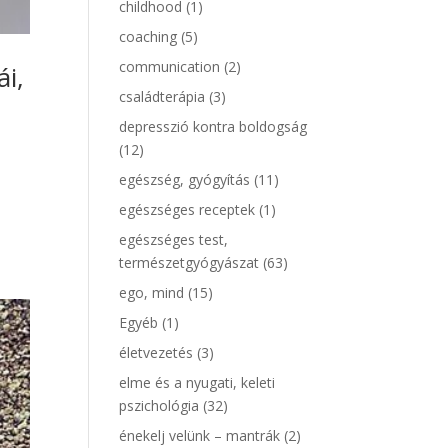
childhood
(1)
coaching
(5)
communication
(2)
ái,
családterápia
(3)
depresszió kontra boldogság
(12)
egészség, gyógyítás
(11)
egészséges receptek
(1)
egészséges test,
természetgyógyászat
(63)
ego, mind
(15)
Egyéb
(1)
életvezetés
(3)
elme és a nyugati, keleti
pszichológia
(32)
énekelj velünk – mantrák
(2)