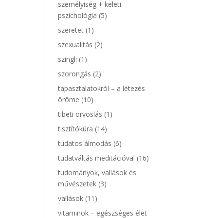
személyiség + keleti
pszichológia
(5)
szeretet
(1)
szexualitás
(2)
szingli
(1)
szorongás
(2)
tapasztalatokról – a létezés
öröme
(10)
tibeti orvoslás
(1)
tisztítókúra
(14)
tudatos álmodás
(6)
tudatváltás meditációval
(16)
tudományok, vallások és
művészetek
(3)
vallások
(11)
vitaminok – egészséges élet