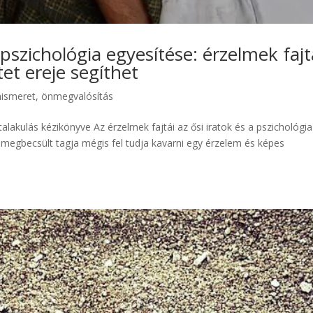
a pszichológia egyesítése: érzelmek fajt
tet ereje segíthet
ismeret, önmegvalósítás
talakulás kézikönyve Az érzelmek fajtái az ősi iratok és a pszichológia
 megbecsült tagja mégis fel tudja kavarni egy érzelem és képes