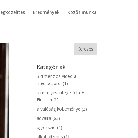
egközelítés
Eredmények
Közös munka
Kategóriák
3 dimenziós videó a
meditációról
(1)
a rejtélyes integető fa +
Einstein
(1)
a valóság költeménye
(2)
advaita
(63)
agresszió
(4)
alkoholizmus
(1)