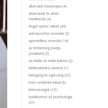
alternatív fizioterápia
(4)
alvászavar és alvás-
meditációk
(4)
Angol nyelvű cikkek
(43)
antropozófus orvoslás
(2)
ayurvédikus orvoslás
(14)
az emberiség jövője,
jóslatként
(2)
az indián és indiai kultúra
(2)
beilleszkedési zavarok
(1)
betegség és egészség
(27)
bölcs emberek írásai
(5)
bölcsességek
(13)
buddhizmus és pszichológia
(31)