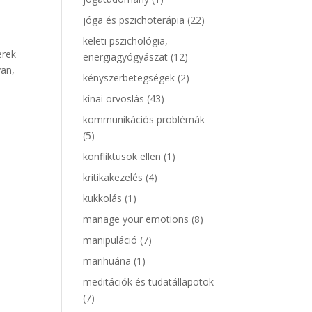
jóga és pszichoterápia
(22)
keleti pszichológia,
erek
energiagyógyászat
(12)
van,
kényszerbetegségek
(2)
kínai orvoslás
(43)
kommunikációs problémák
(5)
konfliktusok ellen
(1)
kritikakezelés
(4)
kukkolás
(1)
manage your emotions
(8)
manipuláció
(7)
marihuána
(1)
meditációk és tudatállapotok
(7)