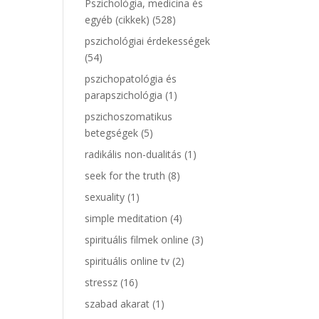
Pszichológia, medicina és
egyéb (cikkek)
(528)
pszichológiai érdekességek
(54)
pszichopatológia és
parapszichológia
(1)
pszichoszomatikus
betegségek
(5)
radikális non-dualitás
(1)
seek for the truth
(8)
sexuality
(1)
simple meditation
(4)
spirituális filmek online
(3)
spirituális online tv
(2)
stressz
(16)
szabad akarat
(1)