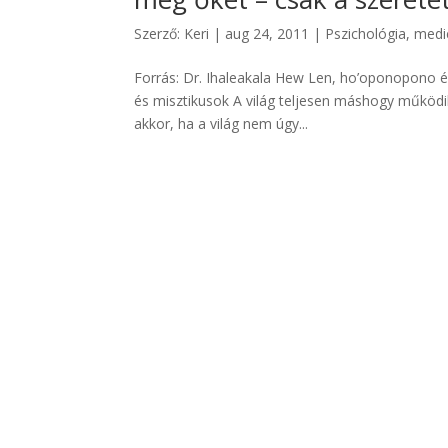
Szerző:
Keri
|
aug 24, 2011
|
Pszichológia, medi
Forrás: Dr. Ihaleakala Hew Len, ho’oponopono é
és misztikusok A világ teljesen máshogy működik,
akkor, ha a világ nem úgy...