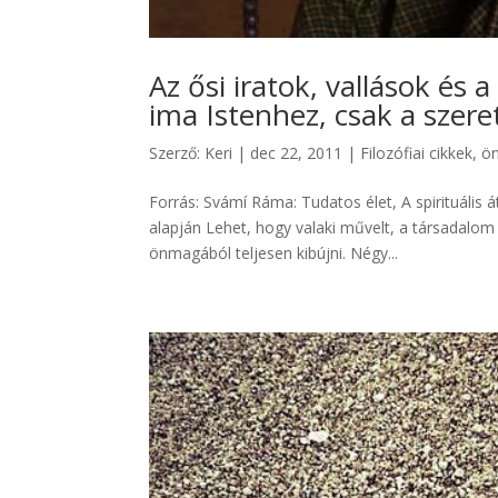
Az ősi iratok, vallások és 
ima Istenhez, csak a szere
Szerző:
Keri
|
dec 22, 2011
|
Filozófiai cikkek
,
ön
Forrás: Svámí Ráma: Tudatos élet, A spirituális á
alapján Lehet, hogy valaki művelt, a társadalom
önmagából teljesen kibújni. Négy...