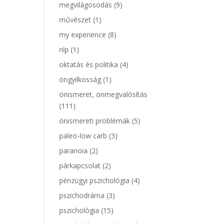
megvilágosodás
(9)
művészet
(1)
my experience
(8)
nlp
(1)
oktatás és politika
(4)
öngyilkosság
(1)
önismeret, önmegvalósítás
(111)
önismereti problémák
(5)
paleo-low carb
(3)
paranoia
(2)
párkapcsolat
(2)
pénzügyi pszichológia
(4)
pszichodráma
(3)
pszichológia
(15)