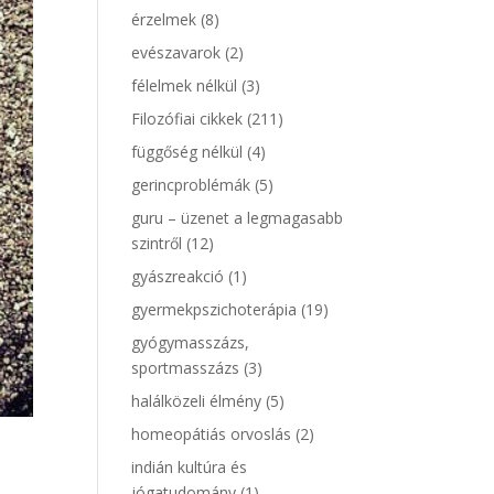
érzelmek
(8)
evészavarok
(2)
félelmek nélkül
(3)
Filozófiai cikkek
(211)
függőség nélkül
(4)
gerincproblémák
(5)
guru – üzenet a legmagasabb
szintről
(12)
gyászreakció
(1)
gyermekpszichoterápia
(19)
gyógymasszázs,
sportmasszázs
(3)
halálközeli élmény
(5)
homeopátiás orvoslás
(2)
indián kultúra és
jógatudomány
(1)