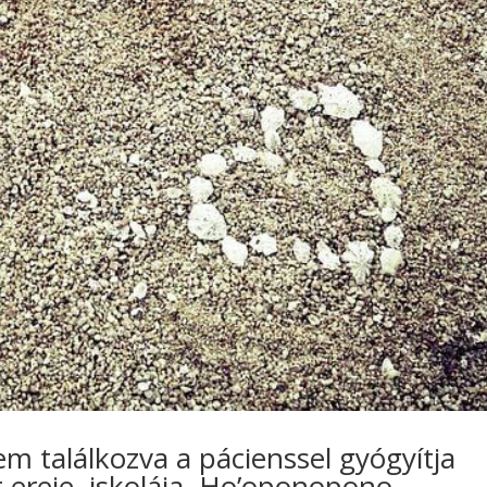
m találkozva a pácienssel gyógyítja
 ereje, iskolája, Ho’oponopono