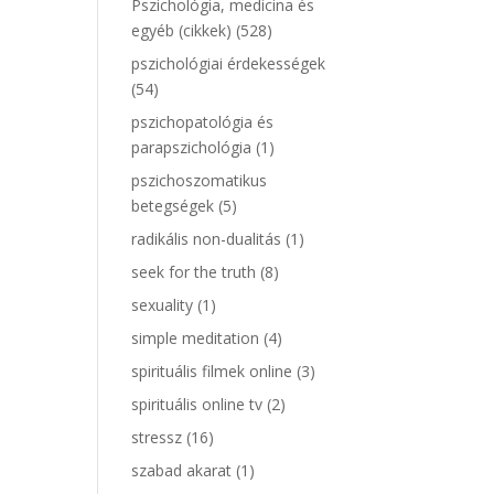
Pszichológia, medicina és
egyéb (cikkek)
(528)
pszichológiai érdekességek
(54)
pszichopatológia és
parapszichológia
(1)
pszichoszomatikus
betegségek
(5)
radikális non-dualitás
(1)
seek for the truth
(8)
sexuality
(1)
simple meditation
(4)
spirituális filmek online
(3)
spirituális online tv
(2)
stressz
(16)
szabad akarat
(1)