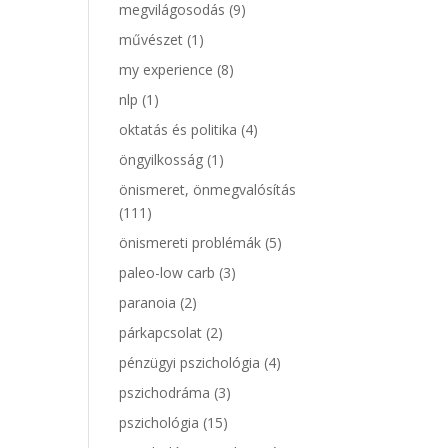
megvilágosodás
(9)
művészet
(1)
my experience
(8)
nlp
(1)
oktatás és politika
(4)
öngyilkosság
(1)
önismeret, önmegvalósítás
(111)
önismereti problémák
(5)
paleo-low carb
(3)
paranoia
(2)
párkapcsolat
(2)
pénzügyi pszichológia
(4)
pszichodráma
(3)
pszichológia
(15)