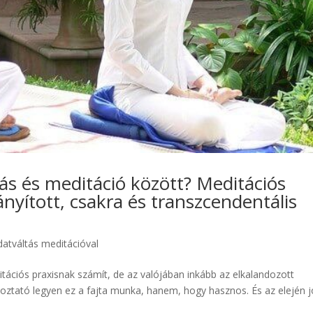
ás és meditáció között? Meditációs
nyított, csakra és transzcendentális
datváltás meditációval
itációs praxisnak számít, de az valójában inkább az elkalandozott
oztató legyen ez a fajta munka, hanem, hogy hasznos. És az elején j