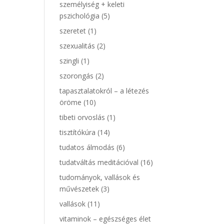
személyiség + keleti
pszichológia
(5)
szeretet
(1)
szexualitás
(2)
szingli
(1)
szorongás
(2)
tapasztalatokról – a létezés
öröme
(10)
tibeti orvoslás
(1)
tisztítókúra
(14)
tudatos álmodás
(6)
tudatváltás meditációval
(16)
tudományok, vallások és
művészetek
(3)
vallások
(11)
vitaminok – egészséges élet