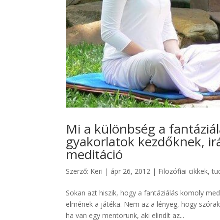
Mi a különbség a fantáziál
gyakorlatok kezdőknek, irá
meditáció
Szerző:
Keri
|
ápr 26, 2012
|
Filozófiai cikkek
,
tu
Sokan azt hiszik, hogy a fantáziálás komoly med
elmének a játéka. Nem az a lényeg, hogy szórak
ha van egy mentorunk, aki elindít az...