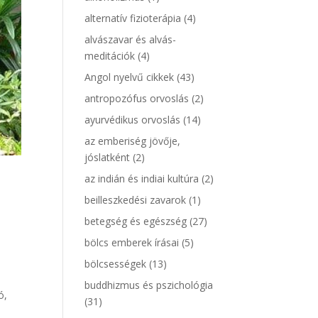
alternatív fizioterápia
(4)
alvászavar és alvás-
meditációk
(4)
Angol nyelvű cikkek
(43)
antropozófus orvoslás
(2)
ayurvédikus orvoslás
(14)
az emberiség jövője,
jóslatként
(2)
az indián és indiai kultúra
(2)
beilleszkedési zavarok
(1)
betegség és egészség
(27)
bölcs emberek írásai
(5)
bölcsességek
(13)
buddhizmus és pszichológia
ó,
(31)