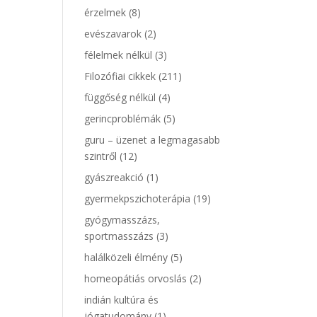
érzelmek
(8)
evészavarok
(2)
félelmek nélkül
(3)
Filozófiai cikkek
(211)
függőség nélkül
(4)
gerincproblémák
(5)
guru – üzenet a legmagasabb
szintről
(12)
gyászreakció
(1)
gyermekpszichoterápia
(19)
gyógymasszázs,
sportmasszázs
(3)
halálközeli élmény
(5)
homeopátiás orvoslás
(2)
indián kultúra és
jógatudomány
(1)