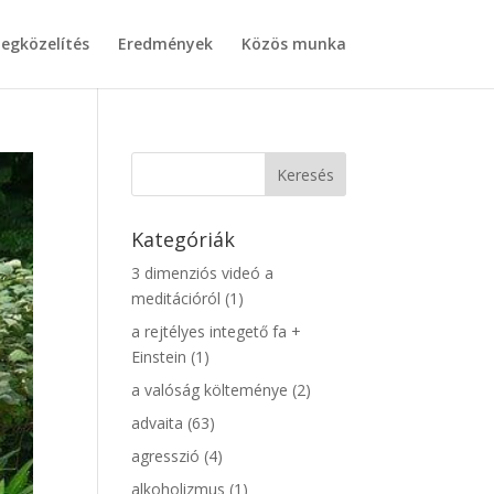
egközelítés
Eredmények
Közös munka
Kategóriák
3 dimenziós videó a
meditációról
(1)
a rejtélyes integető fa +
Einstein
(1)
a valóság költeménye
(2)
advaita
(63)
agresszió
(4)
alkoholizmus
(1)