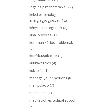
jóga és pszichoterápia
(22)
keleti pszichológia,
energiagyógyászat
(12)
kényszerbetegségek
(2)
kínai orvoslás
(43)
kommunikációs problémák
(5)
konfliktusok ellen
(1)
kritikakezelés
(4)
kukkolás
(1)
manage your emotions
(8)
manipuláció
(7)
marihuána
(1)
meditációk és tudatállapotok
(7)