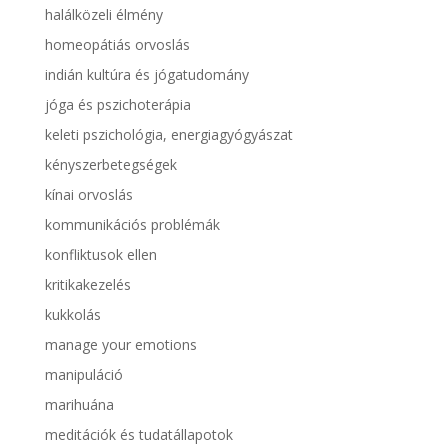
halálközeli élmény
homeopátiás orvoslás
indián kultúra és jógatudomány
jóga és pszichoterápia
keleti pszichológia, energiagyógyászat
kényszerbetegségek
kínai orvoslás
kommunikációs problémák
konfliktusok ellen
kritikakezelés
kukkolás
manage your emotions
manipuláció
marihuána
meditációk és tudatállapotok