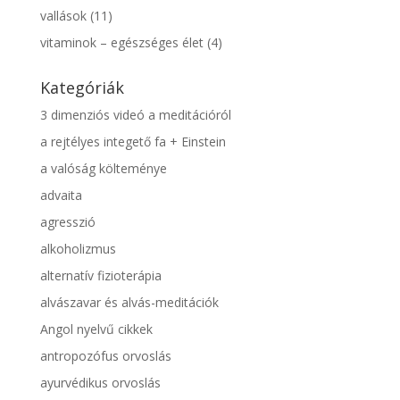
vallások
(11)
vitaminok – egészséges élet
(4)
Kategóriák
3 dimenziós videó a meditációról
a rejtélyes integető fa + Einstein
a valóság költeménye
advaita
agresszió
alkoholizmus
alternatív fizioterápia
alvászavar és alvás-meditációk
Angol nyelvű cikkek
antropozófus orvoslás
ayurvédikus orvoslás