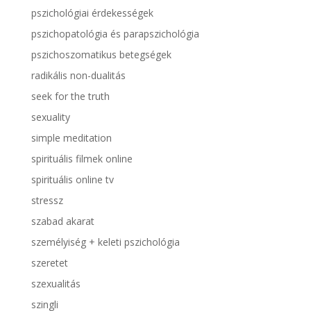
pszichológiai érdekességek
pszichopatológia és parapszichológia
pszichoszomatikus betegségek
radikális non-dualitás
seek for the truth
sexuality
simple meditation
spirituális filmek online
spirituális online tv
stressz
szabad akarat
személyiség + keleti pszichológia
szeretet
szexualitás
szingli