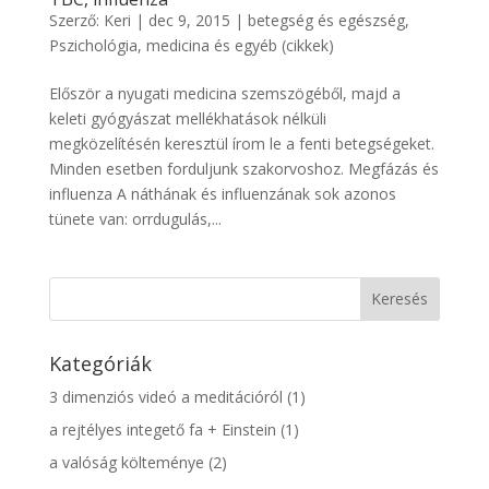
Szerző:
Keri
|
dec 9, 2015
|
betegség és egészség
,
Pszichológia, medicina és egyéb (cikkek)
Először a nyugati medicina szemszögéből, majd a
keleti gyógyászat mellékhatások nélküli
megközelítésén keresztül írom le a fenti betegségeket.
Minden esetben forduljunk szakorvoshoz. Megfázás és
influenza A náthának és influenzának sok azonos
tünete van: orrdugulás,...
Kategóriák
3 dimenziós videó a meditációról
(1)
a rejtélyes integető fa + Einstein
(1)
a valóság költeménye
(2)