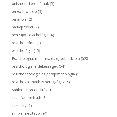
önismereti problémák
(5)
paleo-low carb
(3)
paranoia
(2)
párkapcsolat
(2)
pénzügyi pszichológia
(4)
pszichodráma
(3)
pszichológia
(15)
Pszichológia, medicina és egyéb (cikkek)
(528)
pszichológiai érdekességek
(54)
pszichopatológia és parapszichológia
(1)
pszichoszomatikus betegségek
(5)
radikális non-dualitás
(1)
seek for the truth
(8)
sexuality
(1)
simple meditation
(4)