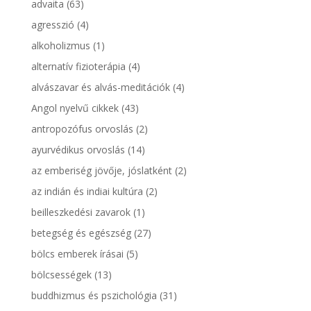
advaita
(63)
agresszió
(4)
alkoholizmus
(1)
alternatív fizioterápia
(4)
alvászavar és alvás-meditációk
(4)
Angol nyelvű cikkek
(43)
antropozófus orvoslás
(2)
ayurvédikus orvoslás
(14)
az emberiség jövője, jóslatként
(2)
az indián és indiai kultúra
(2)
beilleszkedési zavarok
(1)
betegség és egészség
(27)
bölcs emberek írásai
(5)
bölcsességek
(13)
buddhizmus és pszichológia
(31)