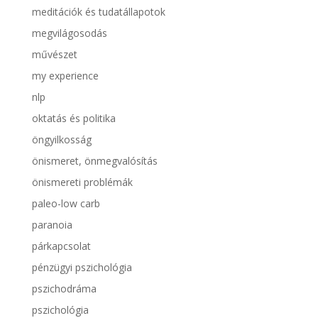
meditációk és tudatállapotok
megvilágosodás
művészet
my experience
nlp
oktatás és politika
öngyilkosság
önismeret, önmegvalósítás
önismereti problémák
paleo-low carb
paranoia
párkapcsolat
pénzügyi pszichológia
pszichodráma
pszichológia