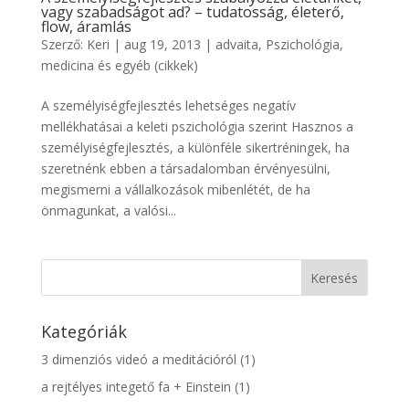
vagy szabadságot ad? – tudatosság, életerő,
flow, áramlás
Szerző:
Keri
|
aug 19, 2013
|
advaita
,
Pszichológia,
medicina és egyéb (cikkek)
A személyiségfejlesztés lehetséges negatív
mellékhatásai a keleti pszichológia szerint Hasznos a
személyiségfejlesztés, a különféle sikertréningek, ha
szeretnénk ebben a társadalomban érvényesülni,
megismerni a vállalkozások mibenlétét, de ha
önmagunkat, a valósi...
Kategóriák
3 dimenziós videó a meditációról
(1)
a rejtélyes integető fa + Einstein
(1)