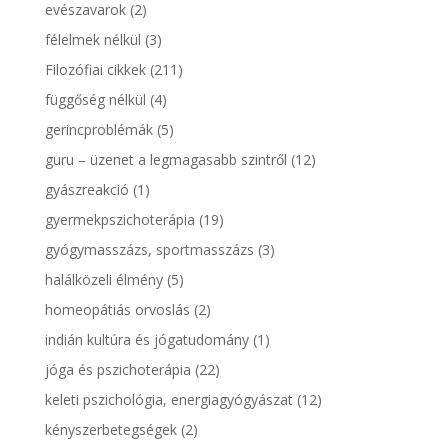
evészavarok
(2)
félelmek nélkül
(3)
Filozófiai cikkek
(211)
függőség nélkül
(4)
gerincproblémák
(5)
guru – üzenet a legmagasabb szintről
(12)
gyászreakció
(1)
gyermekpszichoterápia
(19)
gyógymasszázs, sportmasszázs
(3)
halálközeli élmény
(5)
homeopátiás orvoslás
(2)
indián kultúra és jógatudomány
(1)
jóga és pszichoterápia
(22)
keleti pszichológia, energiagyógyászat
(12)
kényszerbetegségek
(2)