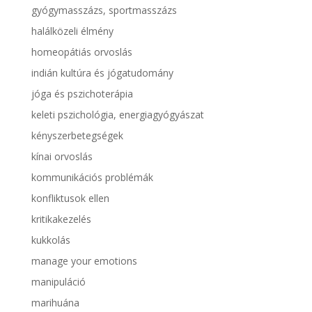
gyógymasszázs, sportmasszázs
halálközeli élmény
homeopátiás orvoslás
indián kultúra és jógatudomány
jóga és pszichoterápia
keleti pszichológia, energiagyógyászat
kényszerbetegségek
kínai orvoslás
kommunikációs problémák
konfliktusok ellen
kritikakezelés
kukkolás
manage your emotions
manipuláció
marihuána