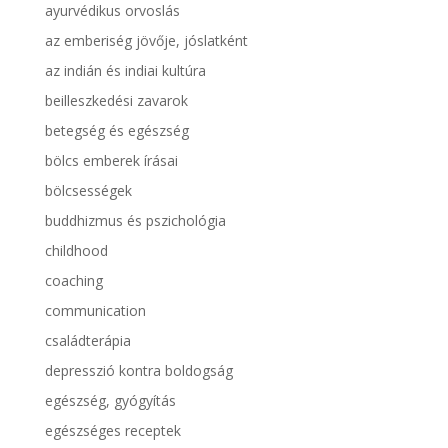
ayurvédikus orvoslás
az emberiség jövője, jóslatként
az indián és indiai kultúra
beilleszkedési zavarok
betegség és egészség
bölcs emberek írásai
bölcsességek
buddhizmus és pszichológia
childhood
coaching
communication
családterápia
depresszió kontra boldogság
egészség, gyógyítás
egészséges receptek