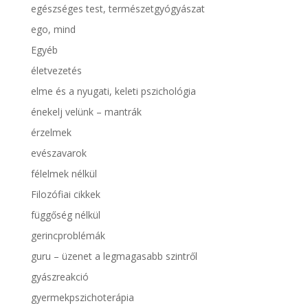
egészséges test, természetgyógyászat
ego, mind
Egyéb
életvezetés
elme és a nyugati, keleti pszichológia
énekelj velünk – mantrák
érzelmek
evészavarok
félelmek nélkül
Filozófiai cikkek
függőség nélkül
gerincproblémák
guru – üzenet a legmagasabb szintről
gyászreakció
gyermekpszichoterápia