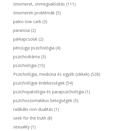
önismeret, önmegvalósítás
(111)
önismereti problémák
(5)
paleo-low carb
(3)
paranoia
(2)
párkapcsolat
(2)
pénzügyi pszichológia
(4)
pszichodráma
(3)
pszichológia
(15)
Pszichológia, medicina és egyéb (cikkek)
(528)
pszichológiai érdekességek
(54)
pszichopatológia és parapszichológia
(1)
pszichoszomatikus betegségek
(5)
radikális non-dualitás
(1)
seek for the truth
(8)
sexuality
(1)