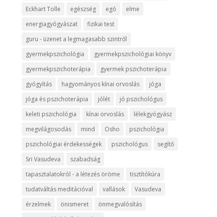
Eckhart Tolle
egészség
egó
elme
energiagyógyászat
fizikai test
guru - üzenet a legmagasabb szintről
gyermekpszichológia
gyermekpszichológiai könyv
gyermekpszichoterápia
gyermek pszichoterápia
gyógyítás
hagyományos kínai orvoslás
jóga
jóga és pszichoterápia
jólét
jó pszichológus
keleti pszichológia
kínai orvoslás
lélekgyógyász
megvilágosodás
mind
Osho
pszichológia
pszichológiai érdekességek
pszichológus
segítő
Sri Vasudeva
szabadság
tapasztalatokról - a létezés öröme
tisztítókúra
tudatváltás meditációval
vallások
Vasudeva
érzelmek
önismeret
önmegvalósítás