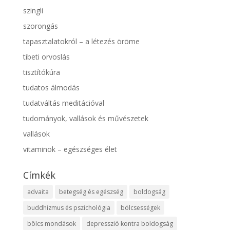
szingli
szorongás
tapasztalatokról – a létezés öröme
tibeti orvoslás
tisztítókúra
tudatos álmodás
tudatváltás meditációval
tudományok, vallások és művészetek
vallások
vitaminok – egészséges élet
Címkék
advaita
betegség és egészség
boldogság
buddhizmus és pszichológia
bölcsességek
bölcs mondások
depresszió kontra boldogság