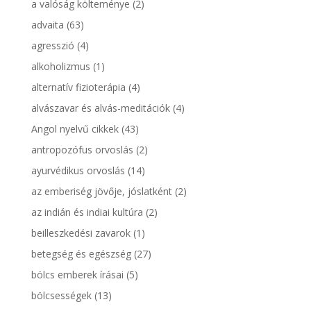
a valóság költeménye
(2)
advaita
(63)
agresszió
(4)
alkoholizmus
(1)
alternatív fizioterápia
(4)
alvászavar és alvás-meditációk
(4)
Angol nyelvű cikkek
(43)
antropozófus orvoslás
(2)
ayurvédikus orvoslás
(14)
az emberiség jövője, jóslatként
(2)
az indián és indiai kultúra
(2)
beilleszkedési zavarok
(1)
betegség és egészség
(27)
bölcs emberek írásai
(5)
bölcsességek
(13)