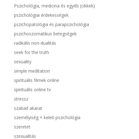
Pszichológia, medicina és egyéb (cikkek)
pszichológiai érdekességek
pszichopatológia és parapszichológia
pszichoszomatikus betegségek
radikális non-dualitás
seek for the truth
sexuality
simple meditation
spirituális filmek online
spirituális online tv
stressz
szabad akarat
személyiség + keleti pszichológia
szeretet
szexualitás