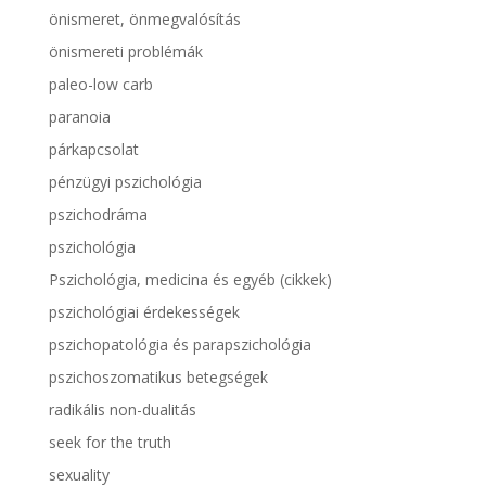
önismeret, önmegvalósítás
önismereti problémák
paleo-low carb
paranoia
párkapcsolat
pénzügyi pszichológia
pszichodráma
pszichológia
Pszichológia, medicina és egyéb (cikkek)
pszichológiai érdekességek
pszichopatológia és parapszichológia
pszichoszomatikus betegségek
radikális non-dualitás
seek for the truth
sexuality