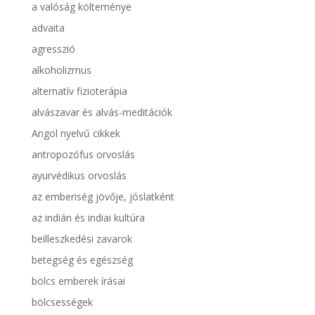
a valóság költeménye
advaita
agresszió
alkoholizmus
alternatív fizioterápia
alvászavar és alvás-meditációk
Angol nyelvű cikkek
antropozófus orvoslás
ayurvédikus orvoslás
az emberiség jövője, jóslatként
az indián és indiai kultúra
beilleszkedési zavarok
betegség és egészség
bölcs emberek írásai
bölcsességek