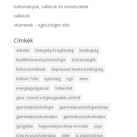
tudományok, vallások és művészetek
vallások
vitaminok – egészséges élet
Címkék
advaita
betegség és egészség
boldogság
buddhizmus és pszichológia
bölcsességek
bölcs mondások
depresszió kontra boldogság
Eckhart Tolle
egészség
egó
elme
energiagyógyászat
fizikai test
guru - üzenet a legmagasabb szintről
gyermekpszichológia
gyermekpszichológiai könyv
gyermekpszichoterápia
gyermek pszichoterápia
gyógyítás
hagyományos kínai orvoslás
jóga
jóga és pszichoterápia
jólét
jó pszichológus