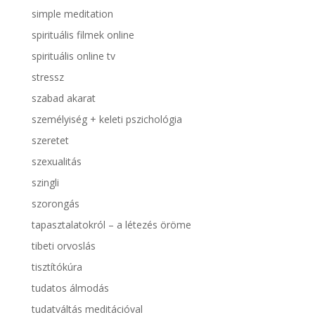
simple meditation
spirituális filmek online
spirituális online tv
stressz
szabad akarat
személyiség + keleti pszichológia
szeretet
szexualitás
szingli
szorongás
tapasztalatokról – a létezés öröme
tibeti orvoslás
tisztítókúra
tudatos álmodás
tudatváltás meditációval