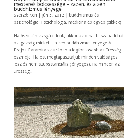
mesterek bölcsessége – zazen, és a zen
buddhizmus lényege
Szerző:
Keri
|
jún 5, 2012
|
buddhizmus és
pszichológia
,
Pszichológia, medicina és egyéb (cikkek)
Ha őszintén vizsgálódunk, akkor azonnal felszabadíthat
az igazság minket – a zen buddhizmus lényege A
Prajna Paramita szútrában a legfontosabb az üresség
eszméje. Ha ezt megtapasztaljuk minden valóságos
lesz és nem szubsztanciális (lényeges). Ha minden az
üresség...