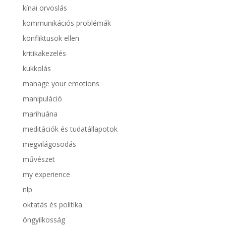
kínai orvoslás
kommunikációs problémák
konfliktusok ellen
kritikakezelés
kukkolás
manage your emotions
manipuláció
marihuána
meditációk és tudatállapotok
megvilágosodás
művészet
my experience
nlp
oktatás és politika
öngyilkosság