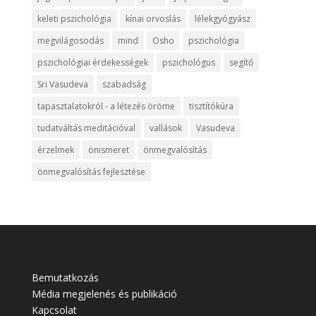
keleti pszichológia
kínai orvoslás
lélekgyógyász
megvilágosodás
mind
Osho
pszichológia
pszichológiai érdekességek
pszichológus
segítő
Sri Vasudeva
szabadság
tapasztalatokról - a létezés öröme
tisztítókúra
tudatváltás meditációval
vallások
Vasudeva
érzelmek
önismeret
önmegvalósítás
önmegvalósítás fejlesztése
Bemutatkozás
Média megjelenés és publikáció
Kapcsolat