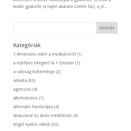
kiváló gyakorló (a hajtó akarata szerint fut), a jó...
Kategóriák
3 dimenziós videó a meditációról
(1)
a rejtélyes integető fa + Einstein
(1)
a valóság költeménye
(2)
advaita
(63)
agresszió
(4)
alkoholizmus
(1)
alternatív fizioterápia
(4)
alvászavar és alvás-meditációk
(4)
Angol nyelvű cikkek
(43)