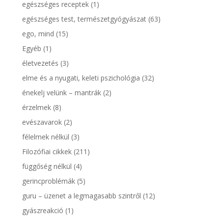
egészséges receptek
(1)
egészséges test, természetgyógyászat
(63)
ego, mind
(15)
Egyéb
(1)
életvezetés
(3)
elme és a nyugati, keleti pszichológia
(32)
énekelj velünk – mantrák
(2)
érzelmek
(8)
evészavarok
(2)
félelmek nélkül
(3)
Filozófiai cikkek
(211)
függőség nélkül
(4)
gerincproblémák
(5)
guru – üzenet a legmagasabb szintről
(12)
gyászreakció
(1)