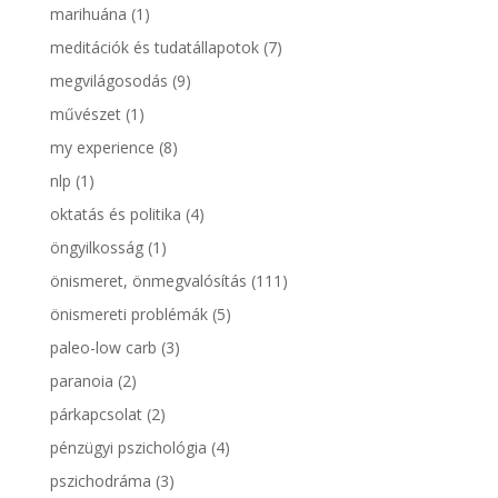
marihuána
(1)
meditációk és tudatállapotok
(7)
megvilágosodás
(9)
művészet
(1)
my experience
(8)
nlp
(1)
oktatás és politika
(4)
öngyilkosság
(1)
önismeret, önmegvalósítás
(111)
önismereti problémák
(5)
paleo-low carb
(3)
paranoia
(2)
párkapcsolat
(2)
pénzügyi pszichológia
(4)
pszichodráma
(3)