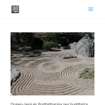
Dogen-zenji és Bodhidharma zen buddhista