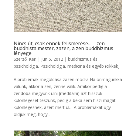
Nincs út, csak ennek felismerése… – zen
buddhista mester, zazen, a zen buddhizmus
lényege
Szerző:
Keri
|
jún 5, 2012
|
buddhizmus és
pszichológia
,
Pszichológia, medicina és egyéb (cikkek)
A problémák megoldása zazen módra Ha önmagunkká
válunk, akkor a zen, zenné válik. Amikor pedig a
zendoba megyünk ülni (meditálni) azt hisszük
különlegeset teszünk, pedig a béka sem hiszi magát
különlegesnek, azért mert ül… A problémákat úgy
oldjuk meg, hogy...