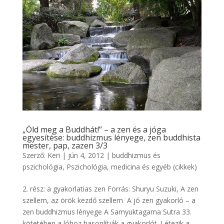
„Öld meg a Buddhát!” – a zen és a jóga
egyesítése: buddhizmus lényege, zen buddhista
mester, pap, zazen 3/3
Szerző:
Keri
|
jún 4, 2012
|
buddhizmus és
pszichológia
,
Pszichológia, medicina és egyéb (cikkek)
2. rész: a gyakorlatias zen Forrás: Shuryu Suzuki, A zen
szellem, az örök kezdő szellem A jó zen gyakorló – a
zen buddhizmus lényege A Samyuktagama Sutra 33.
kötetében a lóhoz hasonlítják a gyakorlót. Létezik a