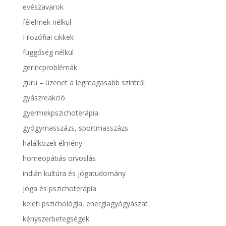
evészavarok
félelmek nélkül
Filozófiai cikkek
függőség nélkül
gerincproblémák
guru – üzenet a legmagasabb szintről
gyászreakció
gyermekpszichoterápia
gyógymasszázs, sportmasszázs
halálközeli élmény
homeopátiás orvoslás
indián kultúra és jógatudomány
jóga és pszichoterápia
keleti pszichológia, energiagyógyászat
kényszerbetegségek