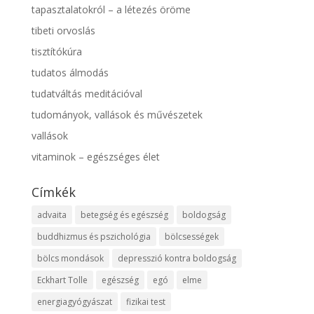
tapasztalatokról – a létezés öröme
tibeti orvoslás
tisztítókúra
tudatos álmodás
tudatváltás meditációval
tudományok, vallások és művészetek
vallások
vitaminok – egészséges élet
Címkék
advaita
betegség és egészség
boldogság
buddhizmus és pszichológia
bölcsességek
bölcs mondások
depresszió kontra boldogság
Eckhart Tolle
egészség
egó
elme
energiagyógyászat
fizikai test