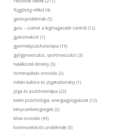
Filozófiai cikkek
(211)
függőség nélkül
(4)
gerincproblémák
(5)
guru – üzenet a legmagasabb szintről
(12)
gyászreakció
(1)
gyermekpszichoterápia
(19)
gyógymasszázs, sportmasszázs
(3)
halálközeli élmény
(5)
homeopátiás orvoslás
(2)
indián kultúra és jógatudomány
(1)
jóga és pszichoterápia
(22)
keleti pszichológia, energiagyógyászat
(12)
kényszerbetegségek
(2)
kínai orvoslás
(43)
kommunikációs problémák
(5)