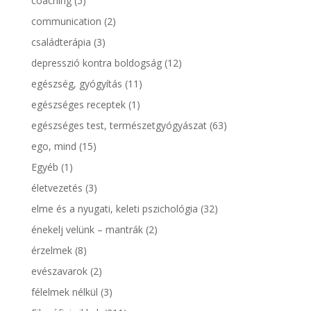
coaching
(5)
communication
(2)
családterápia
(3)
depresszió kontra boldogság
(12)
egészség, gyógyítás
(11)
egészséges receptek
(1)
egészséges test, természetgyógyászat
(63)
ego, mind
(15)
Egyéb
(1)
életvezetés
(3)
elme és a nyugati, keleti pszichológia
(32)
énekelj velünk – mantrák
(2)
érzelmek
(8)
evészavarok
(2)
félelmek nélkül
(3)