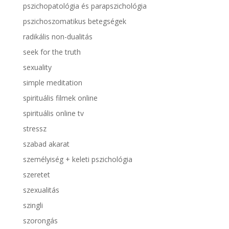
pszichopatológia és parapszichológia
pszichoszomatikus betegségek
radikális non-dualitás
seek for the truth
sexuality
simple meditation
spirituális filmek online
spirituális online tv
stressz
szabad akarat
személyiség + keleti pszichológia
szeretet
szexualitás
szingli
szorongás