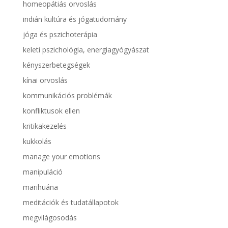
homeopátiás orvoslás
indián kultúra és jógatudomány
jóga és pszichoterápia
keleti pszichológia, energiagyógyászat
kényszerbetegségek
kínai orvoslás
kommunikációs problémák
konfliktusok ellen
kritikakezelés
kukkolás
manage your emotions
manipuláció
marihuána
meditációk és tudatállapotok
megvilágosodás