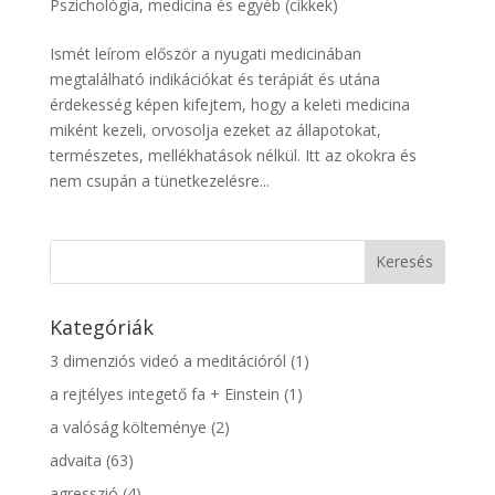
Pszichológia, medicina és egyéb (cikkek)
Ismét leírom először a nyugati medicinában
megtalálható indikációkat és terápiát és utána
érdekesség képen kifejtem, hogy a keleti medicina
miként kezeli, orvosolja ezeket az állapotokat,
természetes, mellékhatások nélkül. Itt az okokra és
nem csupán a tünetkezelésre...
Kategóriák
3 dimenziós videó a meditációról
(1)
a rejtélyes integető fa + Einstein
(1)
a valóság költeménye
(2)
advaita
(63)
agresszió
(4)