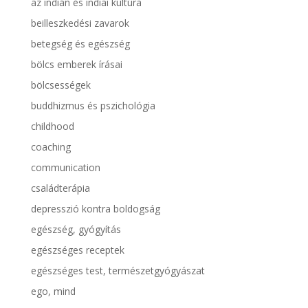
az indián és indiai kultúra
beilleszkedési zavarok
betegség és egészség
bölcs emberek írásai
bölcsességek
buddhizmus és pszichológia
childhood
coaching
communication
családterápia
depresszió kontra boldogság
egészség, gyógyítás
egészséges receptek
egészséges test, természetgyógyászat
ego, mind