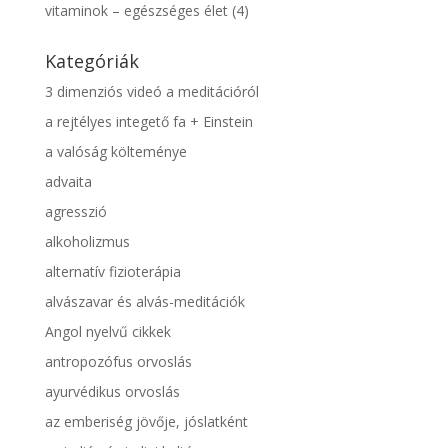
vitaminok – egészséges élet
(4)
Kategóriák
3 dimenziós videó a meditációról
a rejtélyes integető fa + Einstein
a valóság költeménye
advaita
agresszió
alkoholizmus
alternatív fizioterápia
alvászavar és alvás-meditációk
Angol nyelvű cikkek
antropozófus orvoslás
ayurvédikus orvoslás
az emberiség jövője, jóslatként