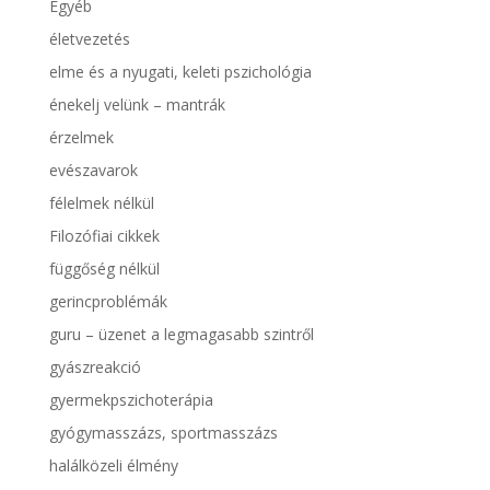
Egyéb
életvezetés
elme és a nyugati, keleti pszichológia
énekelj velünk – mantrák
érzelmek
evészavarok
félelmek nélkül
Filozófiai cikkek
függőség nélkül
gerincproblémák
guru – üzenet a legmagasabb szintről
gyászreakció
gyermekpszichoterápia
gyógymasszázs, sportmasszázs
halálközeli élmény