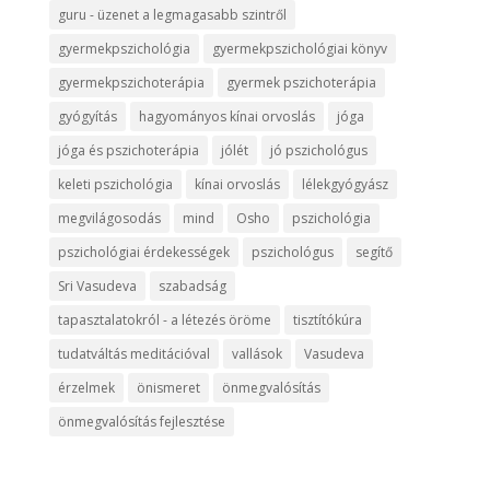
guru - üzenet a legmagasabb szintről
gyermekpszichológia
gyermekpszichológiai könyv
gyermekpszichoterápia
gyermek pszichoterápia
gyógyítás
hagyományos kínai orvoslás
jóga
jóga és pszichoterápia
jólét
jó pszichológus
keleti pszichológia
kínai orvoslás
lélekgyógyász
megvilágosodás
mind
Osho
pszichológia
pszichológiai érdekességek
pszichológus
segítő
Sri Vasudeva
szabadság
tapasztalatokról - a létezés öröme
tisztítókúra
tudatváltás meditációval
vallások
Vasudeva
érzelmek
önismeret
önmegvalósítás
önmegvalósítás fejlesztése