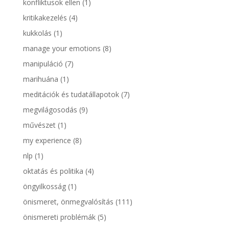
konfliktusok ellen
(1)
kritikakezelés
(4)
kukkolás
(1)
manage your emotions
(8)
manipuláció
(7)
marihuána
(1)
meditációk és tudatállapotok
(7)
megvilágosodás
(9)
művészet
(1)
my experience
(8)
nlp
(1)
oktatás és politika
(4)
öngyilkosság
(1)
önismeret, önmegvalósítás
(111)
önismereti problémák
(5)