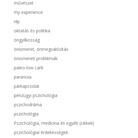
művészet
my experience
nlp
oktatás és politika
öngyilkosság
önismeret, önmegvalósítás
önismereti problémák
paleo-low carb
paranoia
párkapcsolat
pénzügyi pszichológia
pszichodráma
pszichológia
Pszichológia, medicina és egyéb (cikkek)
pszichológiai érdekességek