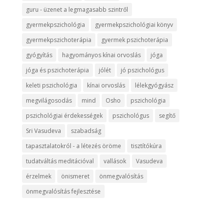
guru - üzenet a legmagasabb szintről
gyermekpszichológia
gyermekpszichológiai könyv
gyermekpszichoterápia
gyermek pszichoterápia
gyógyítás
hagyományos kínai orvoslás
jóga
jóga és pszichoterápia
jólét
jó pszichológus
keleti pszichológia
kínai orvoslás
lélekgyógyász
megvilágosodás
mind
Osho
pszichológia
pszichológiai érdekességek
pszichológus
segítő
Sri Vasudeva
szabadság
tapasztalatokról - a létezés öröme
tisztítókúra
tudatváltás meditációval
vallások
Vasudeva
érzelmek
önismeret
önmegvalósítás
önmegvalósítás fejlesztése