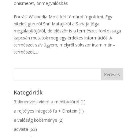
önismeret, önmegvalósítás
Forrás: Wikipedia Most két témáról fogok írni. Egy
hiteles gururól Shri Mataji-ról a Sahaja Jóga
megalapítójáról, de először is a természet fontossága
kapcsán mutatok meg egy érdekes információt. A
természet szív ügyem, melyről sokszor írtam már –
természet,...
Kategóriák
3 dimenziós videó a meditációról
(1)
a rejtélyes integető fa + Einstein
(1)
a valóság költeménye
(2)
advaita
(63)