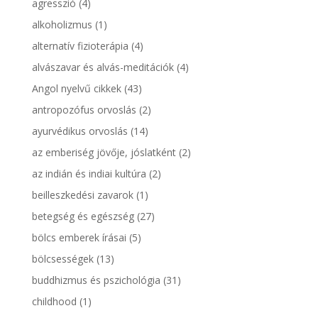
agresszió
(4)
alkoholizmus
(1)
alternatív fizioterápia
(4)
alvászavar és alvás-meditációk
(4)
Angol nyelvű cikkek
(43)
antropozófus orvoslás
(2)
ayurvédikus orvoslás
(14)
az emberiség jövője, jóslatként
(2)
az indián és indiai kultúra
(2)
beilleszkedési zavarok
(1)
betegség és egészség
(27)
bölcs emberek írásai
(5)
bölcsességek
(13)
buddhizmus és pszichológia
(31)
childhood
(1)