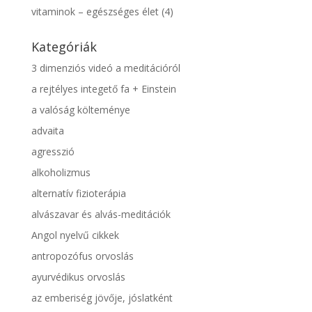
vitaminok – egészséges élet
(4)
Kategóriák
3 dimenziós videó a meditációról
a rejtélyes integető fa + Einstein
a valóság költeménye
advaita
agresszió
alkoholizmus
alternatív fizioterápia
alvászavar és alvás-meditációk
Angol nyelvű cikkek
antropozófus orvoslás
ayurvédikus orvoslás
az emberiség jövője, jóslatként