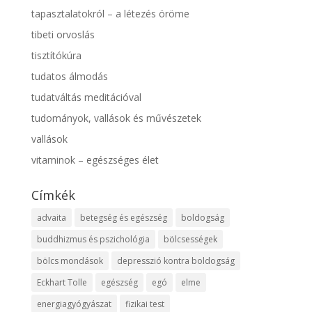
tapasztalatokról – a létezés öröme
tibeti orvoslás
tisztítókúra
tudatos álmodás
tudatváltás meditációval
tudományok, vallások és művészetek
vallások
vitaminok – egészséges élet
Címkék
advaita
betegség és egészség
boldogság
buddhizmus és pszichológia
bölcsességek
bölcs mondások
depresszió kontra boldogság
Eckhart Tolle
egészség
egó
elme
energiagyógyászat
fizikai test