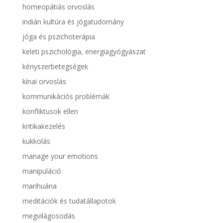
homeopátiás orvoslás
indián kultúra és jógatudomány
jóga és pszichoterápia
keleti pszichológia, energiagyógyászat
kényszerbetegségek
kínai orvoslás
kommunikációs problémák
konfliktusok ellen
kritikakezelés
kukkolás
manage your emotions
manipuláció
marihuána
meditációk és tudatállapotok
megvilágosodás