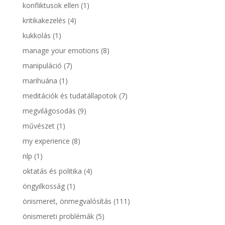
konfliktusok ellen
(1)
kritikakezelés
(4)
kukkolás
(1)
manage your emotions
(8)
manipuláció
(7)
marihuána
(1)
meditációk és tudatállapotok
(7)
megvilágosodás
(9)
művészet
(1)
my experience
(8)
nlp
(1)
oktatás és politika
(4)
öngyilkosság
(1)
önismeret, önmegvalósítás
(111)
önismereti problémák
(5)