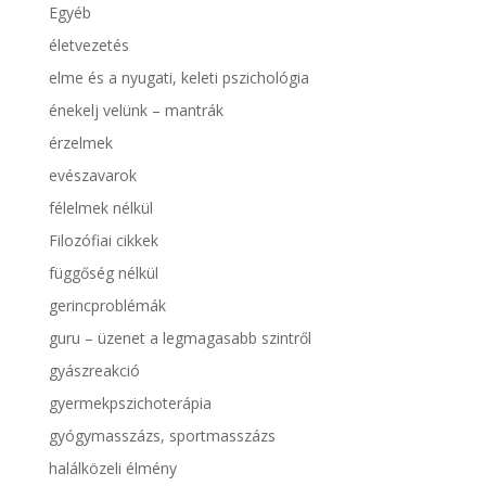
Egyéb
életvezetés
elme és a nyugati, keleti pszichológia
énekelj velünk – mantrák
érzelmek
evészavarok
félelmek nélkül
Filozófiai cikkek
függőség nélkül
gerincproblémák
guru – üzenet a legmagasabb szintről
gyászreakció
gyermekpszichoterápia
gyógymasszázs, sportmasszázs
halálközeli élmény