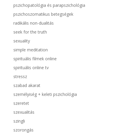
pszichopatológia és parapszichológia
pszichoszomatikus betegségek
radikális non-dualitás
seek for the truth
sexuality
simple meditation
spirituális filmek online
spirituális online tv
stressz
szabad akarat
személyiség + keleti pszichológia
szeretet
szexualitás
szingli
szorongás