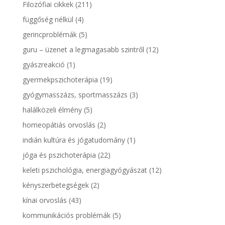
Filozófiai cikkek
(211)
függőség nélkül
(4)
gerincproblémák
(5)
guru – üzenet a legmagasabb szintről
(12)
gyászreakció
(1)
gyermekpszichoterápia
(19)
gyógymasszázs, sportmasszázs
(3)
halálközeli élmény
(5)
homeopátiás orvoslás
(2)
indián kultúra és jógatudomány
(1)
jóga és pszichoterápia
(22)
keleti pszichológia, energiagyógyászat
(12)
kényszerbetegségek
(2)
kínai orvoslás
(43)
kommunikációs problémák
(5)