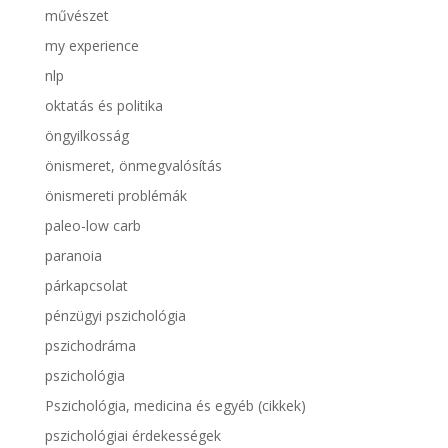
művészet
my experience
nlp
oktatás és politika
öngyilkosság
önismeret, önmegvalósítás
önismereti problémák
paleo-low carb
paranoia
párkapcsolat
pénzügyi pszichológia
pszichodráma
pszichológia
Pszichológia, medicina és egyéb (cikkek)
pszichológiai érdekességek