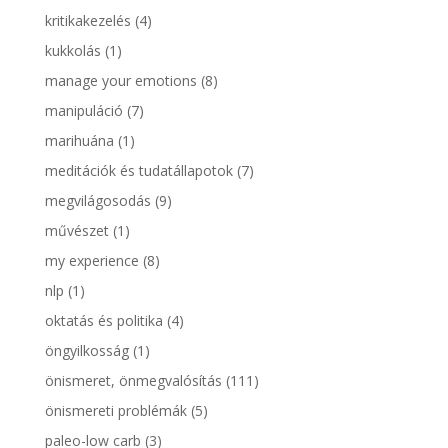
kritikakezelés
(4)
kukkolás
(1)
manage your emotions
(8)
manipuláció
(7)
marihuána
(1)
meditációk és tudatállapotok
(7)
megvilágosodás
(9)
művészet
(1)
my experience
(8)
nlp
(1)
oktatás és politika
(4)
öngyilkosság
(1)
önismeret, önmegvalósítás
(111)
önismereti problémák
(5)
paleo-low carb
(3)