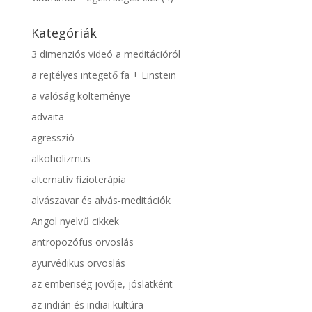
Kategóriák
3 dimenziós videó a meditációról
a rejtélyes integető fa + Einstein
a valóság költeménye
advaita
agresszió
alkoholizmus
alternatív fizioterápia
alvászavar és alvás-meditációk
Angol nyelvű cikkek
antropozófus orvoslás
ayurvédikus orvoslás
az emberiség jövője, jóslatként
az indián és indiai kultúra