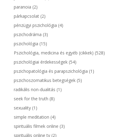
paranoia
(2)
párkapcsolat
(2)
pénzügyi pszichológia
(4)
pszichodráma
(3)
pszichológia
(15)
Pszichológia, medicina és egyéb (cikkek)
(528)
pszichológiai érdekességek
(54)
pszichopatológia és parapszichológia
(1)
pszichoszomatikus betegségek
(5)
radikális non-dualitás
(1)
seek for the truth
(8)
sexuality
(1)
simple meditation
(4)
spirituális filmek online
(3)
spirituális online tv
(2)