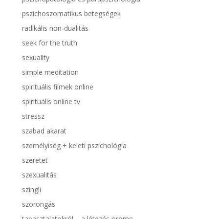
pszichoszomatikus betegségek
radikális non-dualitás
seek for the truth
sexuality
simple meditation
spirituális filmek online
spirituális online tv
stressz
szabad akarat
személyiség + keleti pszichológia
szeretet
szexualitás
szingli
szorongás
tapasztalatokról – a létezés öröme