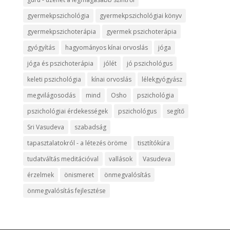
gyermekpszichológia
gyermekpszichológiai könyv
gyermekpszichoterápia
gyermek pszichoterápia
gyógyítás
hagyományos kínai orvoslás
jóga
jóga és pszichoterápia
jólét
jó pszichológus
keleti pszichológia
kínai orvoslás
lélekgyógyász
megvilágosodás
mind
Osho
pszichológia
pszichológiai érdekességek
pszichológus
segítő
Sri Vasudeva
szabadság
tapasztalatokról - a létezés öröme
tisztítókúra
tudatváltás meditációval
vallások
Vasudeva
érzelmek
önismeret
önmegvalósítás
önmegvalósítás fejlesztése