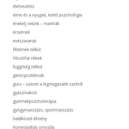
életvezetés
elme és a nyugati, keleti pszichológia
énekelj velünk – mantrák
érzelmek
evészavarok
félelmek nélkül
Filozófiai cikkek
függőség nélkül
gerincproblémák
guru – üzenet a legmagasabb szintről
gyászreakció
gyermekpszichoterápia
gyógymasszázs, sportmasszázs
halálközeli élmény
homeopátiás orvoslás