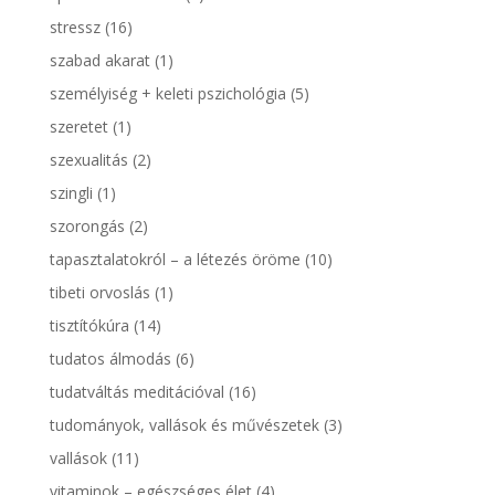
stressz
(16)
szabad akarat
(1)
személyiség + keleti pszichológia
(5)
szeretet
(1)
szexualitás
(2)
szingli
(1)
szorongás
(2)
tapasztalatokról – a létezés öröme
(10)
tibeti orvoslás
(1)
tisztítókúra
(14)
tudatos álmodás
(6)
tudatváltás meditációval
(16)
tudományok, vallások és művészetek
(3)
vallások
(11)
vitaminok – egészséges élet
(4)