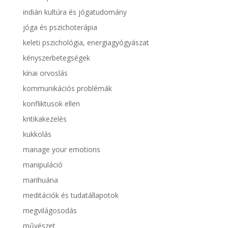
indián kultúra és jógatudomány
jóga és pszichoterápia
keleti pszichológia, energiagyógyászat
kényszerbetegségek
kínai orvoslás
kommunikációs problémák
konfliktusok ellen
kritikakezelés
kukkolás
manage your emotions
manipuláció
marihuána
meditációk és tudatállapotok
megvilágosodás
művészet