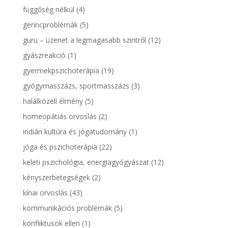
függőség nélkül
(4)
gerincproblémák
(5)
guru – üzenet a legmagasabb szintről
(12)
gyászreakció
(1)
gyermekpszichoterápia
(19)
gyógymasszázs, sportmasszázs
(3)
halálközeli élmény
(5)
homeopátiás orvoslás
(2)
indián kultúra és jógatudomány
(1)
jóga és pszichoterápia
(22)
keleti pszichológia, energiagyógyászat
(12)
kényszerbetegségek
(2)
kínai orvoslás
(43)
kommunikációs problémák
(5)
konfliktusok ellen
(1)