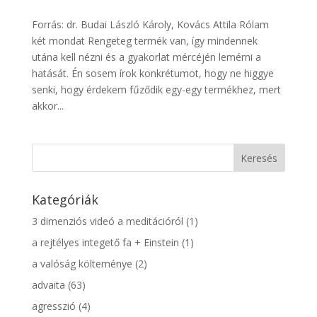
Forrás: dr. Budai László Károly, Kovács Attila Rólam
két mondat Rengeteg termék van, így mindennek
utána kell nézni és a gyakorlat mércéjén lemérni a
hatását. Én sosem írok konkrétumot, hogy ne higgye
senki, hogy érdekem fűződik egy-egy termékhez, mert
akkor...
Kategóriák
3 dimenziós videó a meditációról
(1)
a rejtélyes integető fa + Einstein
(1)
a valóság költeménye
(2)
advaita
(63)
agresszió
(4)