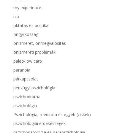
my experience
nlp
oktatás és politika
öngyilkosság
önismeret, önmegvalósítás
önismereti problémák
paleo-low carb
paranoia
párkapcsolat
pénzügyi pszichológia
pszichodráma
pszichológia
Pszichológia, medicina és egyéb (cikkek)
pszichológiai érdekességek
pszichopatológia és parapszichológia