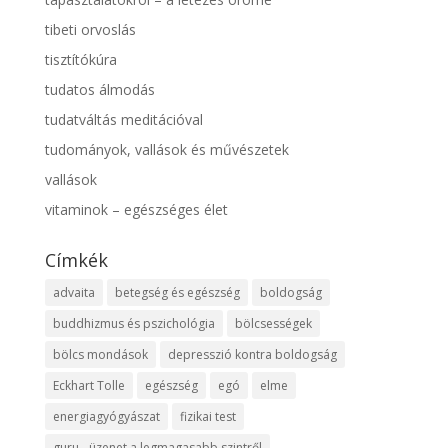
tibeti orvoslás
tisztítókúra
tudatos álmodás
tudatváltás meditációval
tudományok, vallások és művészetek
vallások
vitaminok – egészséges élet
Címkék
advaita
betegség és egészség
boldogság
buddhizmus és pszichológia
bölcsességek
bölcs mondások
depresszió kontra boldogság
Eckhart Tolle
egészség
egó
elme
energiagyógyászat
fizikai test
guru - üzenet a legmagasabb szintről