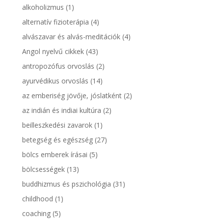
alkoholizmus
(1)
alternatív fizioterápia
(4)
alvászavar és alvás-meditációk
(4)
Angol nyelvű cikkek
(43)
antropozófus orvoslás
(2)
ayurvédikus orvoslás
(14)
az emberiség jövője, jóslatként
(2)
az indián és indiai kultúra
(2)
beilleszkedési zavarok
(1)
betegség és egészség
(27)
bölcs emberek írásai
(5)
bölcsességek
(13)
buddhizmus és pszichológia
(31)
childhood
(1)
coaching
(5)