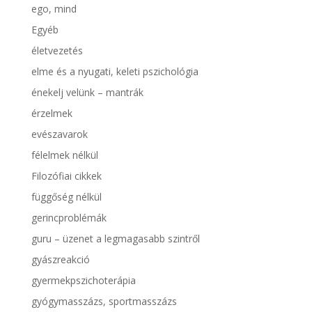
ego, mind
Egyéb
életvezetés
elme és a nyugati, keleti pszichológia
énekelj velünk – mantrák
érzelmek
evészavarok
félelmek nélkül
Filozófiai cikkek
függőség nélkül
gerincproblémák
guru – üzenet a legmagasabb szintről
gyászreakció
gyermekpszichoterápia
gyógymasszázs, sportmasszázs