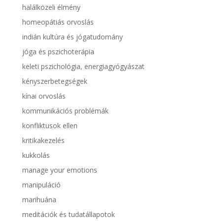
halálközeli élmény
homeopátiás orvoslás
indián kultúra és jógatudomány
jóga és pszichoterápia
keleti pszichológia, energiagyógyászat
kényszerbetegségek
kínai orvoslás
kommunikációs problémák
konfliktusok ellen
kritikakezelés
kukkolás
manage your emotions
manipuláció
marihuána
meditációk és tudatállapotok