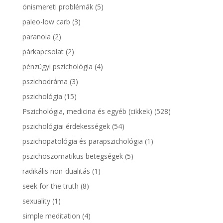
önismereti problémák
(5)
paleo-low carb
(3)
paranoia
(2)
párkapcsolat
(2)
pénzügyi pszichológia
(4)
pszichodráma
(3)
pszichológia
(15)
Pszichológia, medicina és egyéb (cikkek)
(528)
pszichológiai érdekességek
(54)
pszichopatológia és parapszichológia
(1)
pszichoszomatikus betegségek
(5)
radikális non-dualitás
(1)
seek for the truth
(8)
sexuality
(1)
simple meditation
(4)