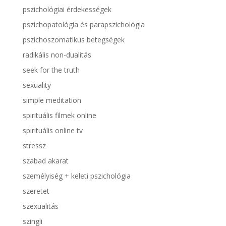
pszichológiai érdekességek
pszichopatológia és parapszichológia
pszichoszomatikus betegségek
radikális non-dualitás
seek for the truth
sexuality
simple meditation
spirituális filmek online
spirituális online tv
stressz
szabad akarat
személyiség + keleti pszichológia
szeretet
szexualitás
szingli