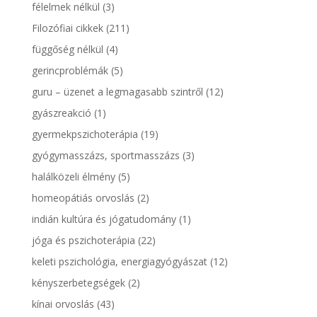
félelmek nélkül
(3)
Filozófiai cikkek
(211)
függőség nélkül
(4)
gerincproblémák
(5)
guru – üzenet a legmagasabb szintről
(12)
gyászreakció
(1)
gyermekpszichoterápia
(19)
gyógymasszázs, sportmasszázs
(3)
halálközeli élmény
(5)
homeopátiás orvoslás
(2)
indián kultúra és jógatudomány
(1)
jóga és pszichoterápia
(22)
keleti pszichológia, energiagyógyászat
(12)
kényszerbetegségek
(2)
kínai orvoslás
(43)