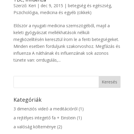
Szerző:
Keri
|
dec 9, 2015
|
betegség és egészség
,
Pszichológia, medicina és egyéb (cikkek)
Először a nyugati medicina szemszögéből, majd a
keleti gyógyászat mellékhatások nélküli
megközelítésén keresztül írom le a fenti betegségeket.
Minden esetben forduljunk szakorvoshoz. Megfázás és
influenza A náthának és influenzának sok azonos
tünete van: orrdugulás,...
Kategóriák
3 dimenziós videó a meditációról
(1)
a rejtélyes integető fa + Einstein
(1)
a valóság költeménye
(2)