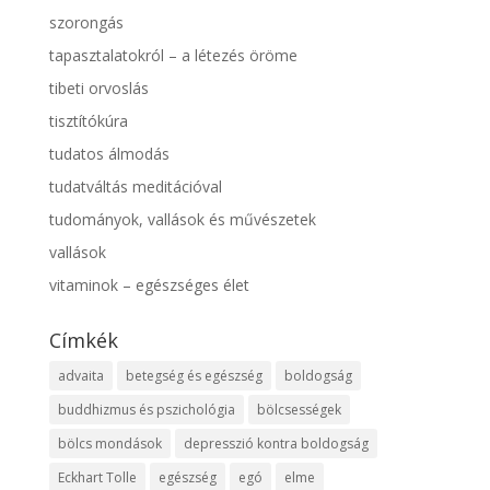
szorongás
tapasztalatokról – a létezés öröme
tibeti orvoslás
tisztítókúra
tudatos álmodás
tudatváltás meditációval
tudományok, vallások és művészetek
vallások
vitaminok – egészséges élet
Címkék
advaita
betegség és egészség
boldogság
buddhizmus és pszichológia
bölcsességek
bölcs mondások
depresszió kontra boldogság
Eckhart Tolle
egészség
egó
elme