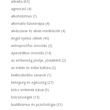
advaita
(63)
agresszió
(4)
alkoholizmus
(1)
alternatív fizioterápia
(4)
alvászavar és alvás-meditációk
(4)
Angol nyelvű cikkek
(43)
antropozófus orvoslás
(2)
ayurvédikus orvoslás
(14)
az emberiség jövője, jóslatként
(2)
az indián és indiai kultúra
(2)
beilleszkedési zavarok
(1)
betegség és egészség
(27)
bölcs emberek írásai
(5)
bölcsességek
(13)
buddhizmus és pszichológia
(31)