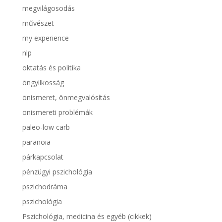
megvilágosodás
művészet
my experience
nlp
oktatás és politika
öngyilkosság
önismeret, önmegvalósítás
önismereti problémák
paleo-low carb
paranoia
párkapcsolat
pénzügyi pszichológia
pszichodráma
pszichológia
Pszichológia, medicina és egyéb (cikkek)