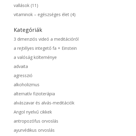
vallások
(11)
vitaminok – egészséges élet
(4)
Kategóriák
3 dimenziós videó a meditációról
a rejtélyes integető fa + Einstein
a valóság költeménye
advaita
agresszió
alkoholizmus
alternatív fizioterápia
alvászavar és alvás-meditációk
Angol nyelvű cikkek
antropozófus orvoslás
ayurvédikus orvoslás