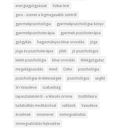
energiagyógyászat
fizikai test
guru - üzenet a legmagasabb szintről
gyermekpszichológia
gyermekpszichológiai könyv
gyermekpszichoterápia
gyermek pszichoterápia
gyógyítás
hagyományos kínai orvoslás
jóga
jóga és pszichoterápia
jólét
jó pszichológus
keleti pszichológia
kínai orvoslás
lélekgyógyász
megvilágosodás
mind
Osho
pszichológia
pszichológiai érdekességek
pszichológus
segítő
Sri Vasudeva
szabadság
tapasztalatokról - a létezés öröme
tisztítókúra
tudatváltás meditációval
vallások
Vasudeva
érzelmek
önismeret
önmegvalósítás
önmegvalósítás fejlesztése