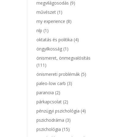
megvilágosodás
(9)
művészet
(1)
my experience
(8)
nlp
(1)
oktatás és politika
(4)
öngyilkosság
(1)
önismeret, önmegvalósítás
(111)
önismereti problémák
(5)
paleo-low carb
(3)
paranoia
(2)
párkapcsolat
(2)
pénzügyi pszichológia
(4)
pszichodráma
(3)
pszichológia
(15)