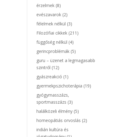
érzelmek
(8)
evészavarok
(2)
félelmek nélkül
(3)
Filozófiai cikkek
(211)
függőség nélkül
(4)
gerincproblémák
(5)
guru – üzenet a legmagasabb
szintről
(12)
gyászreakció
(1)
gyermekpszichoterápia
(19)
gyógymasszázs,
sportmasszázs
(3)
halálközeli élmény
(5)
homeopátiás orvoslás
(2)
indián kultúra és
jógatudomány
(1)