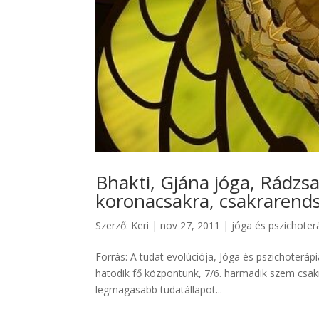
Bhakti, Gjána jóga, Rádzsa
koronacsakra, csakrarend
Szerző:
Keri
|
nov 27, 2011
|
jóga és pszichoter
Forrás: A tudat evolúciója, Jóga és pszichoterá
hatodik fő központunk, 7/6. harmadik szem csak
legmagasabb tudatállapot...