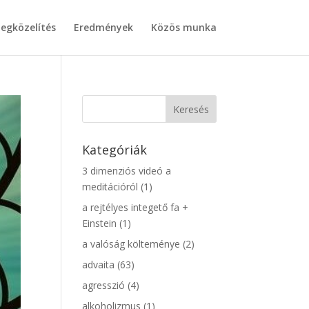
egközelítés
Eredmények
Közös munka
Kategóriák
3 dimenziós videó a
meditációról
(1)
a rejtélyes integető fa +
Einstein
(1)
a valóság költeménye
(2)
advaita
(63)
agresszió
(4)
alkoholizmus
(1)