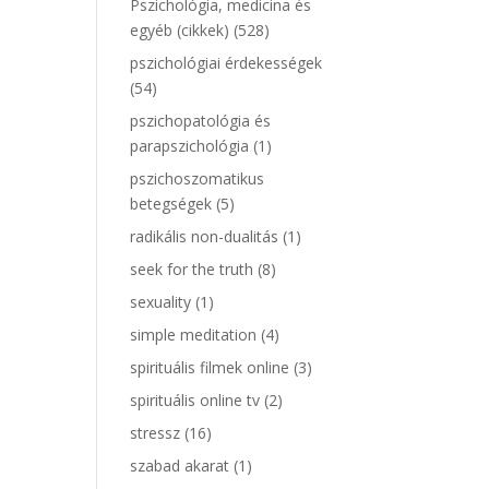
Pszichológia, medicina és
egyéb (cikkek)
(528)
pszichológiai érdekességek
(54)
pszichopatológia és
parapszichológia
(1)
pszichoszomatikus
betegségek
(5)
radikális non-dualitás
(1)
seek for the truth
(8)
sexuality
(1)
simple meditation
(4)
spirituális filmek online
(3)
spirituális online tv
(2)
stressz
(16)
szabad akarat
(1)