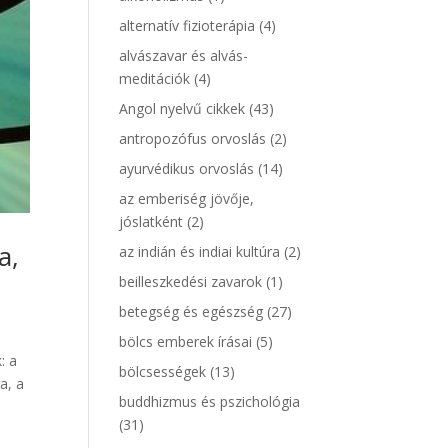
alternatív fizioterápia
(4)
alvászavar és alvás-
meditációk
(4)
Angol nyelvű cikkek
(43)
antropozófus orvoslás
(2)
ayurvédikus orvoslás
(14)
az emberiség jövője,
jóslatként
(2)
a,
az indián és indiai kultúra
(2)
beilleszkedési zavarok
(1)
betegség és egészség
(27)
bölcs emberek írásai
(5)
: a
bölcsességek
(13)
a, a
buddhizmus és pszichológia
(31)