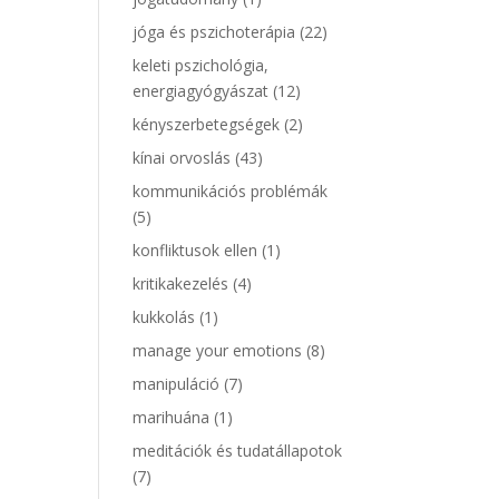
jóga és pszichoterápia
(22)
keleti pszichológia,
energiagyógyászat
(12)
kényszerbetegségek
(2)
kínai orvoslás
(43)
kommunikációs problémák
(5)
konfliktusok ellen
(1)
kritikakezelés
(4)
kukkolás
(1)
manage your emotions
(8)
manipuláció
(7)
marihuána
(1)
meditációk és tudatállapotok
(7)