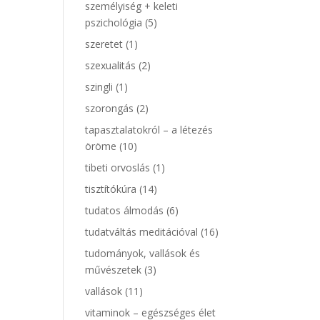
személyiség + keleti
pszichológia
(5)
szeretet
(1)
szexualitás
(2)
szingli
(1)
szorongás
(2)
tapasztalatokról – a létezés
öröme
(10)
tibeti orvoslás
(1)
tisztítókúra
(14)
tudatos álmodás
(6)
tudatváltás meditációval
(16)
tudományok, vallások és
művészetek
(3)
vallások
(11)
vitaminok – egészséges élet