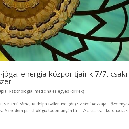
-jóga, energia központjaink 7/7. csakr
szer
ápia
,
Pszichológia, medicina és egyéb (cikkek)
pia, Szvámí Ráma, Rudolph Ballentine, (dr.) Szvámí Adzsaja Előzmények
ra A modern pszichológia tudományán túl – 7/7. csakra, koronacsakr