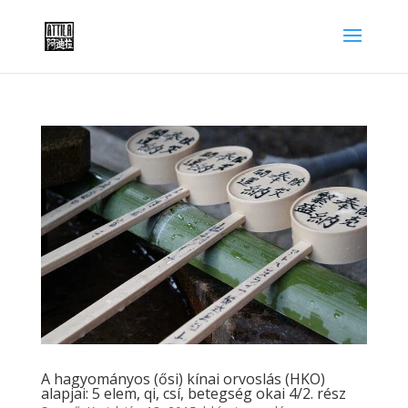
A hagyományos (ősi) kínai orvoslás (HKO)
alapjai: 5 elem, qi, csí, betegség okai 4/2. rész