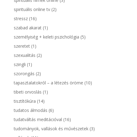
spirituális filmek online
(3)
spirituális online tv
(2)
stressz
(16)
szabad akarat
(1)
személyiség + keleti pszichológia
(5)
szeretet
(1)
szexualitás
(2)
szingli
(1)
szorongás
(2)
tapasztalatokról – a létezés öröme
(10)
tibeti orvoslás
(1)
tisztítókúra
(14)
tudatos álmodás
(6)
tudatváltás meditációval
(16)
tudományok, vallások és művészetek
(3)