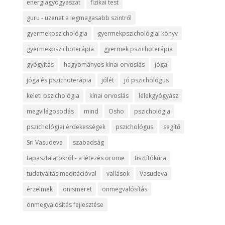
energiagyógyászat
fizikai test
guru - üzenet a legmagasabb szintről
gyermekpszichológia
gyermekpszichológiai könyv
gyermekpszichoterápia
gyermek pszichoterápia
gyógyítás
hagyományos kínai orvoslás
jóga
jóga és pszichoterápia
jólét
jó pszichológus
keleti pszichológia
kínai orvoslás
lélekgyógyász
megvilágosodás
mind
Osho
pszichológia
pszichológiai érdekességek
pszichológus
segítő
Sri Vasudeva
szabadság
tapasztalatokról - a létezés öröme
tisztítókúra
tudatváltás meditációval
vallások
Vasudeva
érzelmek
önismeret
önmegvalósítás
önmegvalósítás fejlesztése