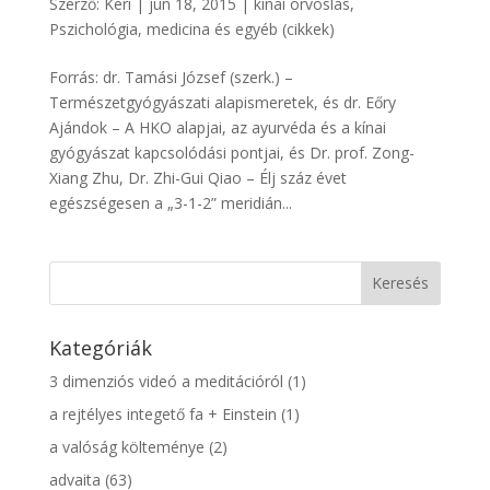
Szerző:
Keri
|
jún 18, 2015
|
kínai orvoslás
,
Pszichológia, medicina és egyéb (cikkek)
Forrás: dr. Tamási József (szerk.) –
Természetgyógyászati alapismeretek, és dr. Eőry
Ajándok – A HKO alapjai, az ayurvéda és a kínai
gyógyászat kapcsolódási pontjai, és Dr. prof. Zong-
Xiang Zhu, Dr. Zhi-Gui Qiao – Élj száz évet
egészségesen a „3-1-2” meridián...
Kategóriák
3 dimenziós videó a meditációról
(1)
a rejtélyes integető fa + Einstein
(1)
a valóság költeménye
(2)
advaita
(63)