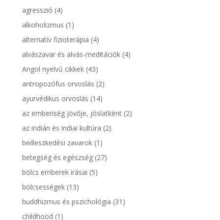
agresszió
(4)
alkoholizmus
(1)
alternatív fizioterápia
(4)
alvászavar és alvás-meditációk
(4)
Angol nyelvű cikkek
(43)
antropozófus orvoslás
(2)
ayurvédikus orvoslás
(14)
az emberiség jövője, jóslatként
(2)
az indián és indiai kultúra
(2)
beilleszkedési zavarok
(1)
betegség és egészség
(27)
bölcs emberek írásai
(5)
bölcsességek
(13)
buddhizmus és pszichológia
(31)
childhood
(1)