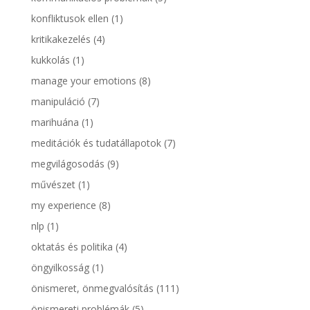
konfliktusok ellen
(1)
kritikakezelés
(4)
kukkolás
(1)
manage your emotions
(8)
manipuláció
(7)
marihuána
(1)
meditációk és tudatállapotok
(7)
megvilágosodás
(9)
művészet
(1)
my experience
(8)
nlp
(1)
oktatás és politika
(4)
öngyilkosság
(1)
önismeret, önmegvalósítás
(111)
önismereti problémák
(5)