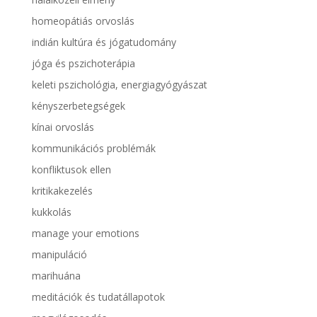
homeopátiás orvoslás
indián kultúra és jógatudomány
jóga és pszichoterápia
keleti pszichológia, energiagyógyászat
kényszerbetegségek
kínai orvoslás
kommunikációs problémák
konfliktusok ellen
kritikakezelés
kukkolás
manage your emotions
manipuláció
marihuána
meditációk és tudatállapotok