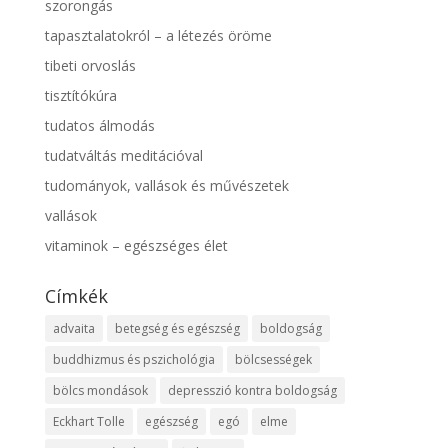
szorongás
tapasztalatokról – a létezés öröme
tibeti orvoslás
tisztítókúra
tudatos álmodás
tudatváltás meditációval
tudományok, vallások és művészetek
vallások
vitaminok – egészséges élet
Címkék
advaita
betegség és egészség
boldogság
buddhizmus és pszichológia
bölcsességek
bölcs mondások
depresszió kontra boldogság
Eckhart Tolle
egészség
egó
elme