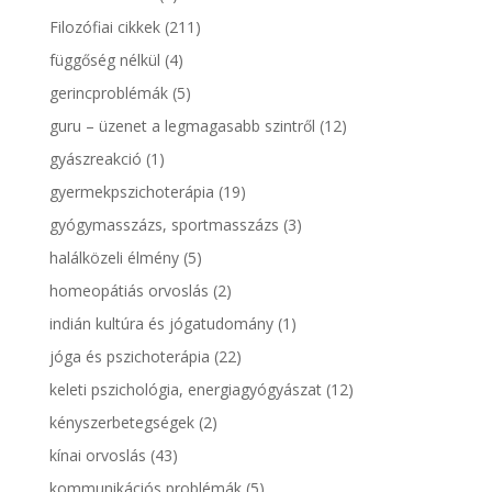
Filozófiai cikkek
(211)
függőség nélkül
(4)
gerincproblémák
(5)
guru – üzenet a legmagasabb szintről
(12)
gyászreakció
(1)
gyermekpszichoterápia
(19)
gyógymasszázs, sportmasszázs
(3)
halálközeli élmény
(5)
homeopátiás orvoslás
(2)
indián kultúra és jógatudomány
(1)
jóga és pszichoterápia
(22)
keleti pszichológia, energiagyógyászat
(12)
kényszerbetegségek
(2)
kínai orvoslás
(43)
kommunikációs problémák
(5)