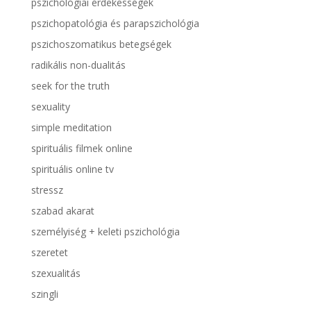
pszichológiai érdekességek
pszichopatológia és parapszichológia
pszichoszomatikus betegségek
radikális non-dualitás
seek for the truth
sexuality
simple meditation
spirituális filmek online
spirituális online tv
stressz
szabad akarat
személyiség + keleti pszichológia
szeretet
szexualitás
szingli