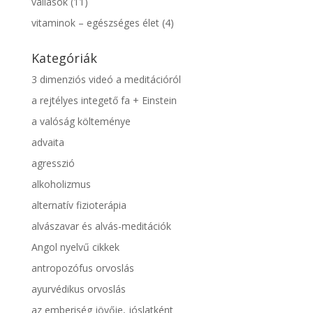
vallások
(11)
vitaminok – egészséges élet
(4)
Kategóriák
3 dimenziós videó a meditációról
a rejtélyes integető fa + Einstein
a valóság költeménye
advaita
agresszió
alkoholizmus
alternatív fizioterápia
alvászavar és alvás-meditációk
Angol nyelvű cikkek
antropozófus orvoslás
ayurvédikus orvoslás
az emberiség jövője, jóslatként