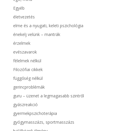
Egyéb
életvezetés
elme és a nyugati, keleti pszichológia
énekelj velünk – mantrák
érzelmek
evészavarok
félelmek nélkül
Filozófiai cikkek
függőség nélkül
gerincproblémák
guru – üzenet a legmagasabb szintről
gyászreakció
gyermekpszichoterápia
gyógymasszázs, sportmasszázs
halálközeli élmény