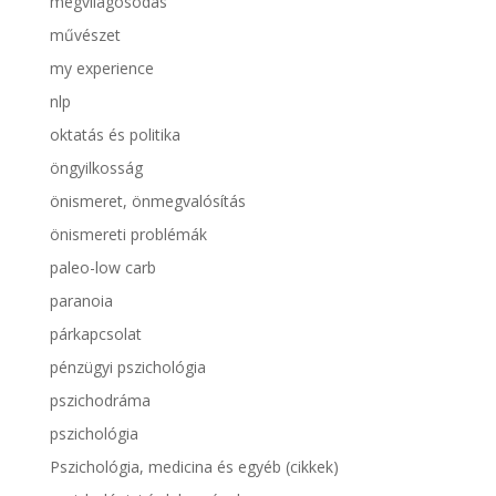
megvilágosodás
művészet
my experience
nlp
oktatás és politika
öngyilkosság
önismeret, önmegvalósítás
önismereti problémák
paleo-low carb
paranoia
párkapcsolat
pénzügyi pszichológia
pszichodráma
pszichológia
Pszichológia, medicina és egyéb (cikkek)