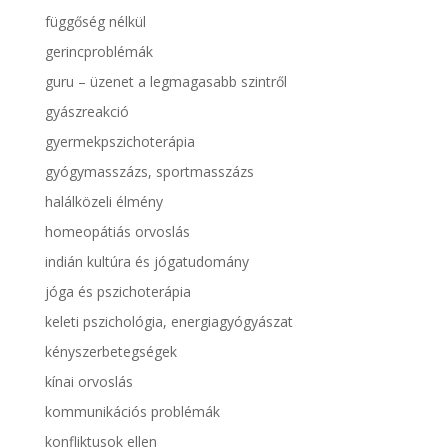
függőség nélkül
gerincproblémák
guru – üzenet a legmagasabb szintről
gyászreakció
gyermekpszichoterápia
gyógymasszázs, sportmasszázs
halálközeli élmény
homeopátiás orvoslás
indián kultúra és jógatudomány
jóga és pszichoterápia
keleti pszichológia, energiagyógyászat
kényszerbetegségek
kínai orvoslás
kommunikációs problémák
konfliktusok ellen