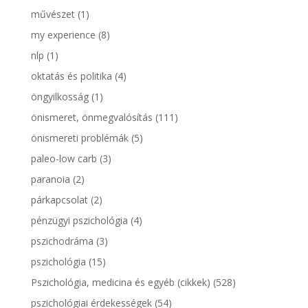
művészet
(1)
my experience
(8)
nlp
(1)
oktatás és politika
(4)
öngyilkosság
(1)
önismeret, önmegvalósítás
(111)
önismereti problémák
(5)
paleo-low carb
(3)
paranoia
(2)
párkapcsolat
(2)
pénzügyi pszichológia
(4)
pszichodráma
(3)
pszichológia
(15)
Pszichológia, medicina és egyéb (cikkek)
(528)
pszichológiai érdekességek
(54)