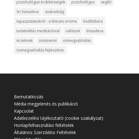
pszichológiai érdekességek
pszichológus
segítő
Sri Vasudeva
szabadság
tapasztalatokról - a létezés öröme
tisztítókúra
tudatváltás meditációval
vallások
Vasudeva
érzelmek
önismeret
önmegvalósítás
önmegvalósítás fejlesztése
Bemutatkozás
Média megjelenés és publikáció
Kapcsolat
Adatkezelési tájékoztató (cookie szabályzat)
Honlapfelhasználási feltételek
Általános Szerződési Feltételek