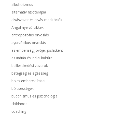
alkoholizmus
alternatív fizioterápia
alvászavar és alvás-meditációk
Angol nyelvű cikkek
antropozófus orvoslás
ayurvédikus orvoslás
az emberiség jövője, jóslatként
az indián és indiai kultúra
beilleszkedési zavarok
betegség és egészség
bölcs emberek írásai
bölcsességek
buddhizmus és pszichológia
childhood
coaching