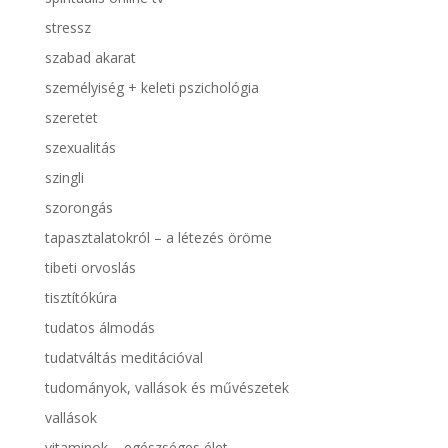
stressz
szabad akarat
személyiség + keleti pszichológia
szeretet
szexualitás
szingli
szorongás
tapasztalatokról – a létezés öröme
tibeti orvoslás
tisztítókúra
tudatos álmodás
tudatváltás meditációval
tudományok, vallások és művészetek
vallások
vitaminok – egészséges élet