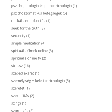
pszichopatológia és parapszichológia
(1)
pszichoszomatikus betegségek
(5)
radikális non-dualitás
(1)
seek for the truth
(8)
sexuality
(1)
simple meditation
(4)
spirituális filmek online
(3)
spirituális online tv
(2)
stressz
(16)
szabad akarat
(1)
személyiség + keleti pszichológia
(5)
szeretet
(1)
szexualitás
(2)
szingli
(1)
szorongás
(2)