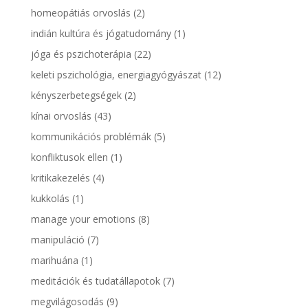
homeopátiás orvoslás
(2)
indián kultúra és jógatudomány
(1)
jóga és pszichoterápia
(22)
keleti pszichológia, energiagyógyászat
(12)
kényszerbetegségek
(2)
kínai orvoslás
(43)
kommunikációs problémák
(5)
konfliktusok ellen
(1)
kritikakezelés
(4)
kukkolás
(1)
manage your emotions
(8)
manipuláció
(7)
marihuána
(1)
meditációk és tudatállapotok
(7)
megvilágosodás
(9)