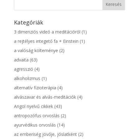
Kategóriák
3 dimenziós videó a meditációról
(1)
a rejtélyes integető fa + Einstein
(1)
a valóság költeménye
(2)
advaita
(63)
agresszió
(4)
alkoholizmus
(1)
alternatív fizioterápia
(4)
alvászavar és alvás-meditációk
(4)
Angol nyelvű cikkek
(43)
antropozófus orvoslás
(2)
ayurvédikus orvoslás
(14)
az emberiség jövője, jóslatként
(2)