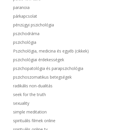
paranoia
párkapcsolat
pénzügyi pszichológia
pszichodráma
pszichológia
Pszichológia, medicina és egyéb (cikkek)
pszichológiai érdekességek
pszichopatológia és parapszichológia
pszichoszomatikus betegségek
radikális non-dualitás
seek for the truth
sexuality
simple meditation
spirituális filmek online
spirituális online tv