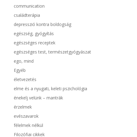
communication
családterápia
depresszió kontra boldogság
egészség, gyógyítás
egészséges receptek
egészséges test, természetgyógyászat
ego, mind
Egyéb
életvezetés
elme és a nyugati, keleti pszichológia
énekelj velünk – mantrák
érzelmek
evészavarok
félelmek nélkül
Filozófiai cikkek