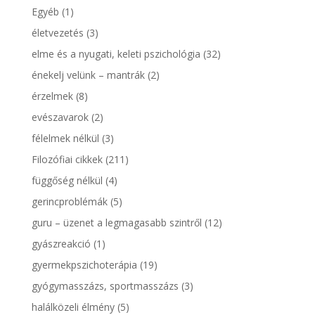
Egyéb
(1)
életvezetés
(3)
elme és a nyugati, keleti pszichológia
(32)
énekelj velünk – mantrák
(2)
érzelmek
(8)
evészavarok
(2)
félelmek nélkül
(3)
Filozófiai cikkek
(211)
függőség nélkül
(4)
gerincproblémák
(5)
guru – üzenet a legmagasabb szintről
(12)
gyászreakció
(1)
gyermekpszichoterápia
(19)
gyógymasszázs, sportmasszázs
(3)
halálközeli élmény
(5)