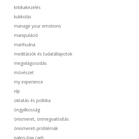
kritikakezelés
kukkolás
manage your emotions
manipuláció
marihuána
meditációk és tudatállapotok
megvilágosodás
művészet
my experience
nlp
oktatás és politika
öngyilkosság
önismeret, önmegvalósítás
önismereti problémák
paleo-low carb