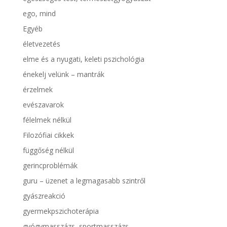
ego, mind
Egyéb
életvezetés
elme és a nyugati, keleti pszichológia
énekelj velünk – mantrák
érzelmek
evészavarok
félelmek nélkül
Filozófiai cikkek
függőség nélkül
gerincproblémák
guru – üzenet a legmagasabb szintről
gyászreakció
gyermekpszichoterápia
gyógymasszázs, sportmasszázs