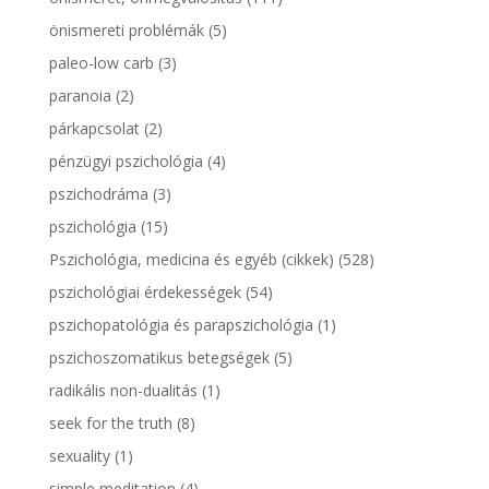
önismereti problémák
(5)
paleo-low carb
(3)
paranoia
(2)
párkapcsolat
(2)
pénzügyi pszichológia
(4)
pszichodráma
(3)
pszichológia
(15)
Pszichológia, medicina és egyéb (cikkek)
(528)
pszichológiai érdekességek
(54)
pszichopatológia és parapszichológia
(1)
pszichoszomatikus betegségek
(5)
radikális non-dualitás
(1)
seek for the truth
(8)
sexuality
(1)
simple meditation
(4)