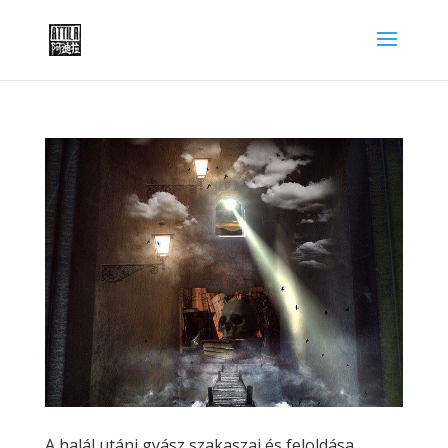
A halál utáni gyász szakaszai és feloldása,