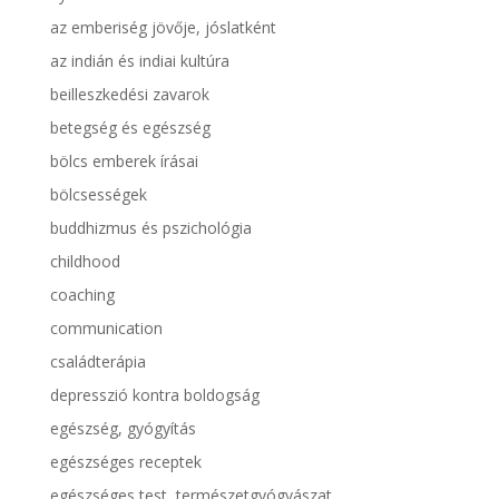
az emberiség jövője, jóslatként
az indián és indiai kultúra
beilleszkedési zavarok
betegség és egészség
bölcs emberek írásai
bölcsességek
buddhizmus és pszichológia
childhood
coaching
communication
családterápia
depresszió kontra boldogság
egészség, gyógyítás
egészséges receptek
egészséges test, természetgyógyászat