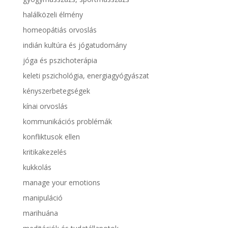
halálközeli élmény
homeopátiás orvoslás
indián kultúra és jógatudomány
jóga és pszichoterápia
keleti pszichológia, energiagyógyászat
kényszerbetegségek
kínai orvoslás
kommunikációs problémák
konfliktusok ellen
kritikakezelés
kukkolás
manage your emotions
manipuláció
marihuána