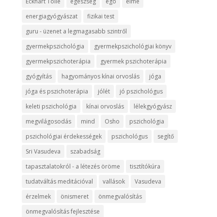
Eckhart Tolle
egészség
egó
elme
energiagyógyászat
fizikai test
guru - üzenet a legmagasabb szintről
gyermekpszichológia
gyermekpszichológiai könyv
gyermekpszichoterápia
gyermek pszichoterápia
gyógyítás
hagyományos kínai orvoslás
jóga
jóga és pszichoterápia
jólét
jó pszichológus
keleti pszichológia
kínai orvoslás
lélekgyógyász
megvilágosodás
mind
Osho
pszichológia
pszichológiai érdekességek
pszichológus
segítő
Sri Vasudeva
szabadság
tapasztalatokról - a létezés öröme
tisztítókúra
tudatváltás meditációval
vallások
Vasudeva
érzelmek
önismeret
önmegvalósítás
önmegvalósítás fejlesztése