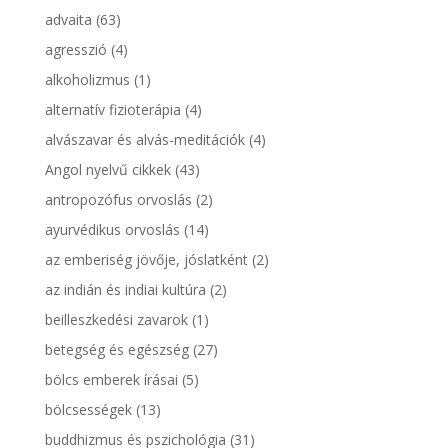
advaita
(63)
agresszió
(4)
alkoholizmus
(1)
alternatív fizioterápia
(4)
alvászavar és alvás-meditációk
(4)
Angol nyelvű cikkek
(43)
antropozófus orvoslás
(2)
ayurvédikus orvoslás
(14)
az emberiség jövője, jóslatként
(2)
az indián és indiai kultúra
(2)
beilleszkedési zavarok
(1)
betegség és egészség
(27)
bölcs emberek írásai
(5)
bölcsességek
(13)
buddhizmus és pszichológia
(31)