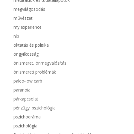
meditációk és tudatállapotok
megvilágosodás
művészet
my experience
nlp
oktatás és politika
öngyilkosság
önismeret, önmegvalósítás
önismereti problémák
paleo-low carb
paranoia
párkapcsolat
pénzügyi pszichológia
pszichodráma
pszichológia