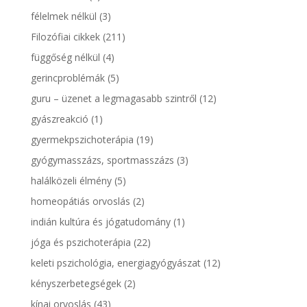
félelmek nélkül
(3)
Filozófiai cikkek
(211)
függőség nélkül
(4)
gerincproblémák
(5)
guru – üzenet a legmagasabb szintről
(12)
gyászreakció
(1)
gyermekpszichoterápia
(19)
gyógymasszázs, sportmasszázs
(3)
halálközeli élmény
(5)
homeopátiás orvoslás
(2)
indián kultúra és jógatudomány
(1)
jóga és pszichoterápia
(22)
keleti pszichológia, energiagyógyászat
(12)
kényszerbetegségek
(2)
kínai orvoslás
(43)