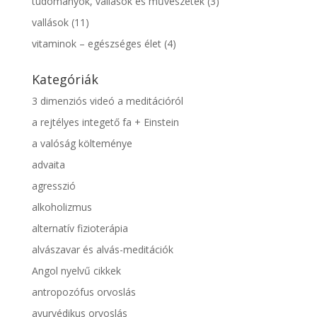
tudományok, vallások és művészetek
(3)
vallások
(11)
vitaminok – egészséges élet
(4)
Kategóriák
3 dimenziós videó a meditációról
a rejtélyes integető fa + Einstein
a valóság költeménye
advaita
agresszió
alkoholizmus
alternatív fizioterápia
alvászavar és alvás-meditációk
Angol nyelvű cikkek
antropozófus orvoslás
ayurvédikus orvoslás