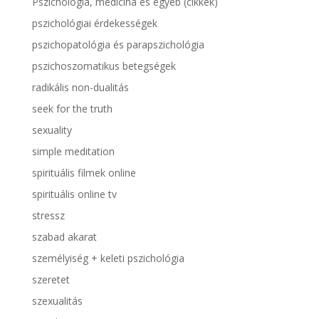
Pszichológia, medicina és egyéb (cikkek)
pszichológiai érdekességek
pszichopatológia és parapszichológia
pszichoszomatikus betegségek
radikális non-dualitás
seek for the truth
sexuality
simple meditation
spirituális filmek online
spirituális online tv
stressz
szabad akarat
személyiség + keleti pszichológia
szeretet
szexualitás