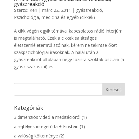
gyászreakció
Szerző:
Keri
|
márc 22, 2011
|
gyászreakció
,
Pszichológia, medicina és egyéb (cikkek)
A cikk végén egyik témával kapcsolatos rádió interjúm
is megtalálható. Ezek a cikkek sajátságos
életszemléletemről szólnak, kérem ne tekintse őket
szakpszichológiai írásoknak. A halál után a
gyászreakciót általában négy fázisra szokták osztani (a
gyász szakaszai) és...
Kategóriák
3 dimenziós videó a meditációról
(1)
a rejtélyes integető fa + Einstein
(1)
a valóság költeménye
(2)