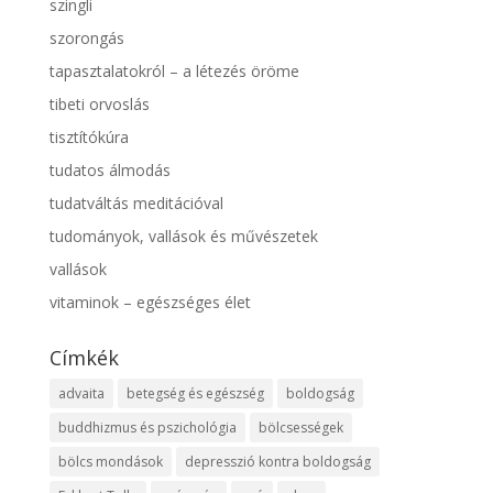
szingli
szorongás
tapasztalatokról – a létezés öröme
tibeti orvoslás
tisztítókúra
tudatos álmodás
tudatváltás meditációval
tudományok, vallások és művészetek
vallások
vitaminok – egészséges élet
Címkék
advaita
betegség és egészség
boldogság
buddhizmus és pszichológia
bölcsességek
bölcs mondások
depresszió kontra boldogság