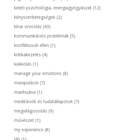
keleti pszichológia, energiagyógyászat
(12)
kényszerbetegségek
(2)
kínai orvoslás
(43)
kommunikációs problémák
(5)
konfliktusok ellen
(1)
kritikakezelés
(4)
kukkolás
(1)
manage your emotions
(8)
manipuláció
(7)
marihuána
(1)
meditációk és tudatállapotok
(7)
megvilágosodás
(9)
művészet
(1)
my experience
(8)
nlp
(1)