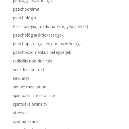
pénzügyi pszichológia
pszichodráma
pszichológia
Pszichológia, medicina és egyéb (cikkek)
pszichológiai érdekességek
pszichopatológia és parapszichológia
pszichoszomatikus betegségek
radikális non-dualitás
seek for the truth
sexuality
simple meditation
spirituális filmek online
spirituális online tv
stressz
szabad akarat