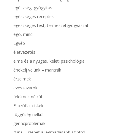
egészség, gyógyítás
egészséges receptek
egészséges test, természetgyógyászat
ego, mind
Egyéb
életvezetés
elme és a nyugati, keleti pszichológia
énekelj velünk – mantrák
érzelmek
evészavarok
félelmek nélkül
Filozófiai cikkek
függőség nélkül
gerincproblémák
guru – üzenet a legmagasabb szintről