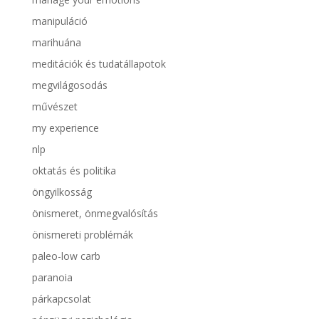
manipuláció
marihuána
meditációk és tudatállapotok
megvilágosodás
művészet
my experience
nlp
oktatás és politika
öngyilkosság
önismeret, önmegvalósítás
önismereti problémák
paleo-low carb
paranoia
párkapcsolat