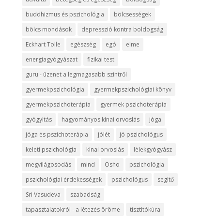
buddhizmus és pszichológia
bölcsességek
bölcs mondások
depresszió kontra boldogság
Eckhart Tolle
egészség
egó
elme
energiagyógyászat
fizikai test
guru - üzenet a legmagasabb szintről
gyermekpszichológia
gyermekpszichológiai könyv
gyermekpszichoterápia
gyermek pszichoterápia
gyógyítás
hagyományos kínai orvoslás
jóga
jóga és pszichoterápia
jólét
jó pszichológus
keleti pszichológia
kínai orvoslás
lélekgyógyász
megvilágosodás
mind
Osho
pszichológia
pszichológiai érdekességek
pszichológus
segítő
Sri Vasudeva
szabadság
tapasztalatokról - a létezés öröme
tisztítókúra