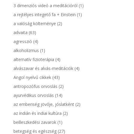
3 dimenziós videó a meditációról
(1)
a rejtélyes integető fa + Einstein
(1)
a valóság költeménye
(2)
advaita
(63)
agresszió
(4)
alkoholizmus
(1)
alternatív fizioterápia
(4)
alvászavar és alvás-meditációk
(4)
Angol nyelvű cikkek
(43)
antropozófus orvoslás
(2)
ayurvédikus orvoslás
(14)
az emberiség jövője, jóslatként
(2)
az indián és indiai kultúra
(2)
beilleszkedési zavarok
(1)
betegség és egészség
(27)