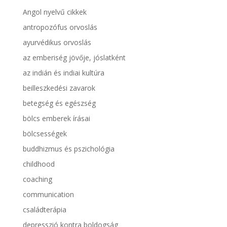
Angol nyelvű cikkek
antropozófus orvoslás
ayurvédikus orvoslás
az emberiség jövője, jóslatként
az indián és indiai kultúra
beilleszkedési zavarok
betegség és egészség
bölcs emberek írásai
bölcsességek
buddhizmus és pszichológia
childhood
coaching
communication
családterápia
depresszió kontra boldogság