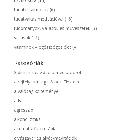
tisztítókúra
(14)
tudatos álmodás
(6)
tudatváltás meditációval
(16)
tudományok, vallások és művészetek
(3)
vallások
(11)
vitaminok – egészséges élet
(4)
Kategóriák
3 dimenziós videó a meditációról
a rejtélyes integető fa + Einstein
a valóság költeménye
advaita
agresszió
alkoholizmus
alternatív fizioterápia
alvászavar és alvás-meditációk