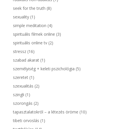
seek for the truth
(8)
sexuality
(1)
simple meditation
(4)
spirituális filmek online
(3)
spirituális online tv
(2)
stressz
(16)
szabad akarat
(1)
személyiség + keleti pszichológia
(5)
szeretet
(1)
szexualitás
(2)
szingli
(1)
szorongás
(2)
tapasztalatokról – a létezés öröme
(10)
tibeti orvoslás
(1)