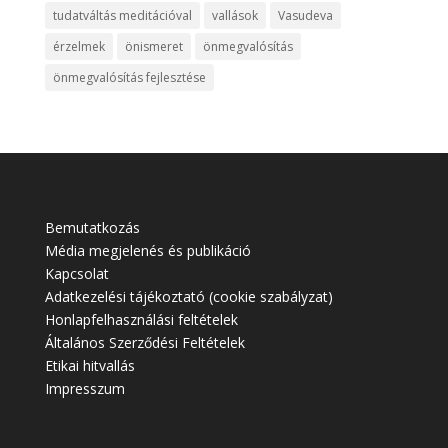
tudatváltás meditációval
vallások
Vasudeva
érzelmek
önismeret
önmegvalósítás
önmegvalósítás fejlesztése
Bemutatkozás
Média megjelenés és publikáció
Kapcsolat
Adatkezelési tájékoztató (cookie szabályzat)
Honlapfelhasználási feltételek
Általános Szerződési Feltételek
Etikai hitvallás
Impresszum