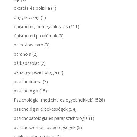
oktatás és politika
(4)
öngyilkosság
(1)
önismeret, önmegvalósítás
(111)
önismereti problémák
(5)
paleo-low carb
(3)
paranoia
(2)
párkapcsolat
(2)
pénzügyi pszichológia
(4)
pszichodráma
(3)
pszichológia
(15)
Pszichológia, medicina és egyéb (cikkek)
(528)
pszichológiai érdekességek
(54)
pszichopatológia és parapszichológia
(1)
pszichoszomatikus betegségek
(5)
radikális non-dualitás
(1)