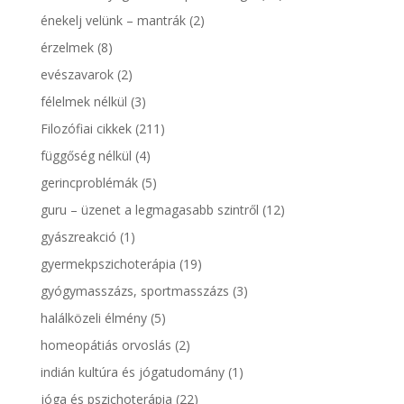
énekelj velünk – mantrák
(2)
érzelmek
(8)
evészavarok
(2)
félelmek nélkül
(3)
Filozófiai cikkek
(211)
függőség nélkül
(4)
gerincproblémák
(5)
guru – üzenet a legmagasabb szintről
(12)
gyászreakció
(1)
gyermekpszichoterápia
(19)
gyógymasszázs, sportmasszázs
(3)
halálközeli élmény
(5)
homeopátiás orvoslás
(2)
indián kultúra és jógatudomány
(1)
jóga és pszichoterápia
(22)