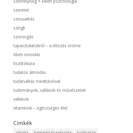
személyiség + keleti pszichológia
szeretet
szexualitás
szingli
szorongás
tapasztalatokról – a létezés öröme
tibeti orvoslás
tisztítókúra
tudatos álmodás
tudatváltás meditációval
tudományok, vallások és művészetek
vallások
vitaminok – egészséges élet
Címkék
advaita
betegség és egészség
boldogság