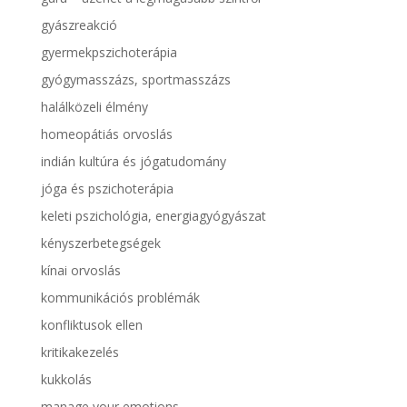
gyászreakció
gyermekpszichoterápia
gyógymasszázs, sportmasszázs
halálközeli élmény
homeopátiás orvoslás
indián kultúra és jógatudomány
jóga és pszichoterápia
keleti pszichológia, energiagyógyászat
kényszerbetegségek
kínai orvoslás
kommunikációs problémák
konfliktusok ellen
kritikakezelés
kukkolás
manage your emotions