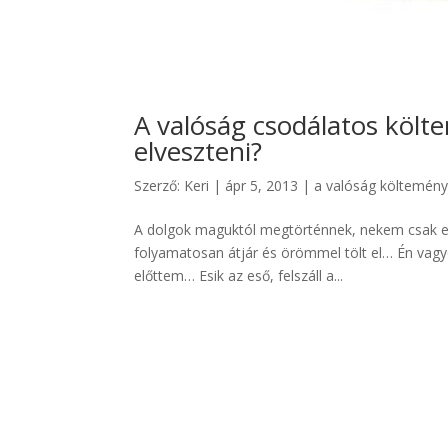
A valóság csodálatos költ
elveszteni?
Szerző:
Keri
|
ápr 5, 2013
|
a valóság költemén
A dolgok maguktól megtörténnek, nekem csak e
folyamatosan átjár és örömmel tölt el… Én vagyo
előttem… Esik az eső, felszáll a...