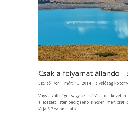
Csak a folyamat állandó – s
Szerző:
Keri
|
márc 13, 2014
|
a valóság költe
Vagy a valóságot vagy az elvárásaimat követem. 
a létezést. Isten pedig sehol sincsen, mert csak
látja őt? vajon a látó...