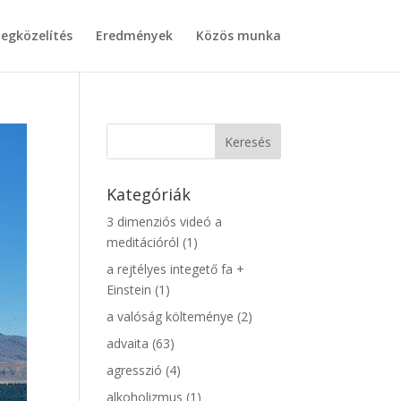
egközelítés
Eredmények
Közös munka
Kategóriák
3 dimenziós videó a
meditációról
(1)
a rejtélyes integető fa +
Einstein
(1)
a valóság költeménye
(2)
advaita
(63)
agresszió
(4)
alkoholizmus
(1)