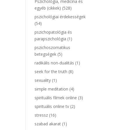
Pszichológia, medicina és
egyéb (cikkek)
(528)
pszichológiai érdekességek
(54)
pszichopatológia és
parapszichológia
(1)
pszichoszomatikus
betegségek
(5)
radikális non-dualitás
(1)
seek for the truth
(8)
sexuality
(1)
simple meditation
(4)
spirituális filmek online
(3)
spirituális online tv
(2)
stressz
(16)
szabad akarat
(1)