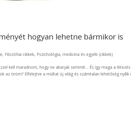
eményét hogyan lehetne bármikor is
ye
,
Filozófiai cikkek
,
Pszichológia, medicina és egyéb (cikkek)
zzel kell maradnom, hogy ne akarjak semmit… És így maga a létezés
k az öröm? Elfelejtve a múltat új világ és számtalan lehetőség nyíli