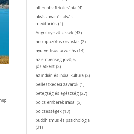
alternatív fizioterápia
(4)
alvászavar és alvás-
meditációk
(4)
Angol nyelvű cikkek
(43)
antropozófus orvoslás
(2)
ayurvédikus orvoslás
(14)
az emberiség jövője,
jóslatként
(2)
az indián és indiai kultúra
(2)
beilleszkedési zavarok
(1)
betegség és egészség
(27)
nepli
bölcs emberek írásai
(5)
i
bölcsességek
(13)
buddhizmus és pszichológia
(31)