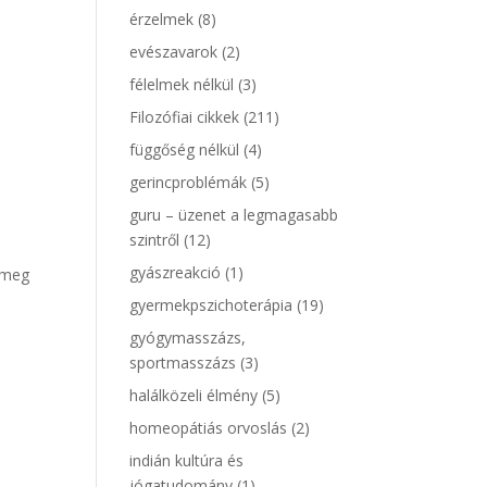
érzelmek
(8)
evészavarok
(2)
félelmek nélkül
(3)
Filozófiai cikkek
(211)
függőség nélkül
(4)
gerincproblémák
(5)
guru – üzenet a legmagasabb
szintről
(12)
gyászreakció
(1)
k meg
gyermekpszichoterápia
(19)
gyógymasszázs,
sportmasszázs
(3)
halálközeli élmény
(5)
homeopátiás orvoslás
(2)
indián kultúra és
jógatudomány
(1)