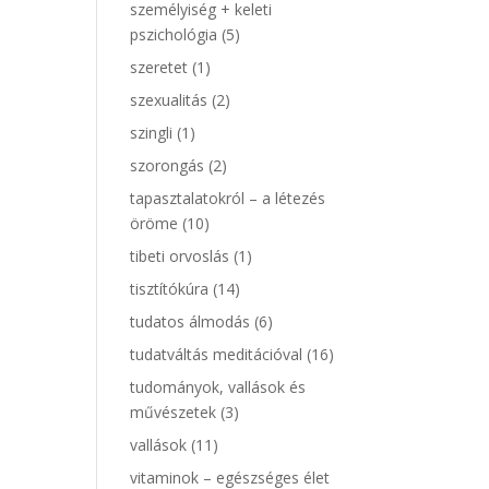
személyiség + keleti
pszichológia
(5)
szeretet
(1)
szexualitás
(2)
szingli
(1)
szorongás
(2)
tapasztalatokról – a létezés
öröme
(10)
tibeti orvoslás
(1)
tisztítókúra
(14)
tudatos álmodás
(6)
tudatváltás meditációval
(16)
tudományok, vallások és
művészetek
(3)
vallások
(11)
vitaminok – egészséges élet