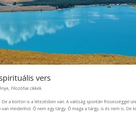
pirituális vers
ménye
,
Filozófiai cikkek
De a börtön is a létezésben van. A valóság spontán frissességgel ün
 ő van mindenhol. Ő nem egy tárgy. Ő maga a tárgy, is és nem is. De k