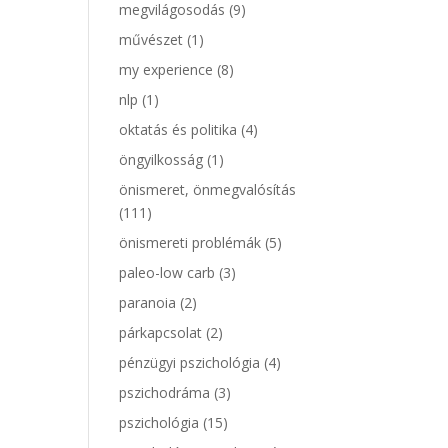
megvilágosodás
(9)
művészet
(1)
my experience
(8)
nlp
(1)
oktatás és politika
(4)
öngyilkosság
(1)
önismeret, önmegvalósítás
(111)
önismereti problémák
(5)
paleo-low carb
(3)
paranoia
(2)
párkapcsolat
(2)
pénzügyi pszichológia
(4)
pszichodráma
(3)
pszichológia
(15)