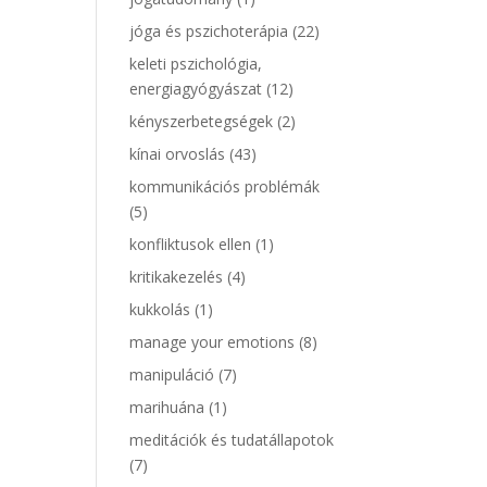
jóga és pszichoterápia
(22)
keleti pszichológia,
energiagyógyászat
(12)
kényszerbetegségek
(2)
kínai orvoslás
(43)
kommunikációs problémák
(5)
konfliktusok ellen
(1)
kritikakezelés
(4)
kukkolás
(1)
manage your emotions
(8)
manipuláció
(7)
marihuána
(1)
meditációk és tudatállapotok
(7)